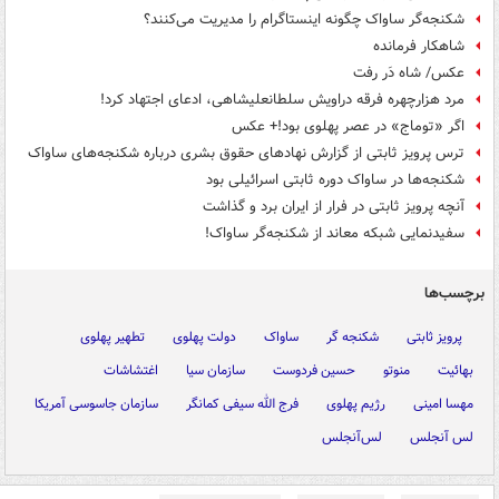
شکنجه‌گر ساواک چگونه اینستاگرام را مدیریت می‌کنند؟
شاهکار فرمانده
عکس/ شاه دَر رفت
مرد هزارچهره فرقه دراویش سلطانعلیشاهی، ادعای اجتهاد کرد!
اگر «توماج» در عصر پهلوی بود!+ عکس
ترس پرویز ثابتی از گزارش نهادهای حقوق بشری درباره شکنجه‌های ساواک
شکنجه‌ها در ساواک دوره ثابتی اسرائیلی بود
آنچه پرویز ثابتی در فرار از ایران برد و گذاشت
سفیدنمایی شبکه معاند از شکنجه‌گر ساواک!
برچسب‌ها
پرویز ثابتی
شکنجه گر
ساواک
دولت پهلوی
تطهیر پهلوی
بهائیت
منوتو
حسین فردوست
سازمان سیا
اغتشاشات
مهسا امینی
رژیم پهلوی
فرج الله سیفی کمانگر
سازمان جاسوسی آمریکا
لس آنجلس
لس‌آنجلس