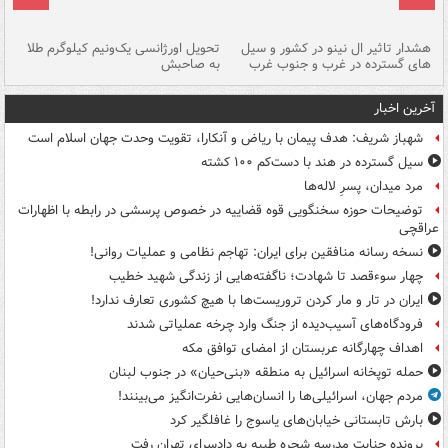
هشدار تاثیر ال نینو در کشور و سیل
تحویل اورژانسی یک‌ونیم کیلوگرم طلا
رگ
های گسترده در غرب و جنوب غرب
به صاحبش
کش
آخرین اخبار
شهباز شریف: هدف پیمان با ریاض و آنکارا، تقویت وحدت جهان اسلام است
سیل گسترده در هند با دست‌کم ۱۰۰ کشته
مرد میدان، پسرِ لاله‌ها
توضیحات حوزه سخنگویی قوه قضاییه در خصوص پرسشی در رابطه با اظهارات
عراقچی
نسخه رسانه منافقین برای ایران: تهاجم نظامی و عملیات روانی!
چهار سوءقصد تا شهادت؛ ناگفته‌هایی از زندگی شهید خطیب
ایران در تار و مار کردن تروریست‌ها با هیچ کشوری تعارف ندارد!
فرودگاه‌های آسیب‌دیده از جنگ وارد چرخه عملیاتی شدند
اهداف چهارگانه عربستان از امضای توافق مکه
حمله توپخانه اسرائیل به منطقه «بنی‌حیان» در جنوب لبنان
مردم جهان، اسرائیلی‌ها را انسان‌هایی نفرت‌انگیز می‌بینند!
بارش تابستانی خیابان‌های یاسوج را غافلگیر کرد
پرونده جنایت مدرسه شجره طیبه به دادسرای تهران رفت