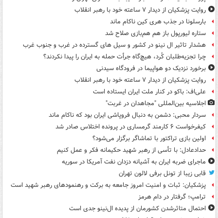
روایت پزشکیان از دیدار ۷ ساعته خود با رهبر انقلاب
بارسلونا در جذب هری کین ناکام ماند
ستاره لیورپول باز هم هم‌بازی صلاح شد
هشدار تاثیر ال نینو در کشور و سیل های گسترده در غرب و جنوب غرب
چرا تجزیه‌طلبان کُرد، هیچ‌گاه جرأت حمله به ایران را پیدا نکردند؟
برخورد نزدیک دو هواپیما در فرودگاه سیدنی
روایت پزشکیان از دیدار ۷ ساعته خود با رهبر انقلاب
علی‌اف: باکو در کنار ملت ایران ایستاده است
اجلاسیه بین‌المللی "مجاهدان در غربت"
سردار محبی: دشمن به دنبال فروپاشی ایران بود که ناکام ماند
کیفرخواست ۶ کارمند گرمساری در پرونده اختلاس صادر شد
اولین بازی تراکتور با تماشاگر برگزار می‌شود؟
حدادعادل: با تأسی از رهبر شهید حکیمانه فکر و عمل کنیم
ماجرای ضربه ایران به آشیانه دزدان نفت آمریکا در سوریه
قابی زیبا از تونل برفی لالون تهران
پزشکیان: ثبات و امنیت امروز جامعه به برکت و رهنمودهای رهبر شهید است
ترامپ؛ گرفتار در دام هرمز
احتمال متاثرشدن کشورمان از پدیده ال‌نینو جدی است