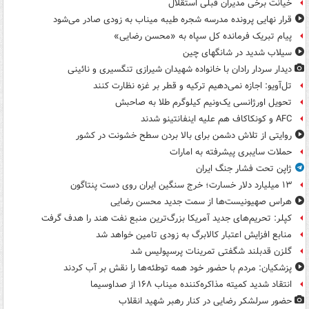
خیانت برخی مدیران قبلی استقلال
قرار نهایی پرونده مدرسه شجره طیبه میناب به زودی صادر می‌شود
پیام تبریک فرمانده کل سپاه به «محسن رضایی»
سیلاب شدید در شانگهای چین
دیدار سردار رادان با خانواده‌ شهیدان شیرازی تنگسیری و نائینی
تل‌آویو: اجازه نمی‌دهیم ترکیه و قطر بر غزه نظارت کنند
تحویل اورژانسی یک‌ونیم کیلوگرم طلا به صاحبش
AFC و کونکاکاف هم علیه اینفانتینو شدند
روایتی از تلاش دشمن برای بالا بردن سطح خشونت در کشور
حملات سایبری پیشرفته به امارات
ژاپن تحت فشار جنگ ایران
۱۳ میلیارد دلار خسارت؛ خرج سنگین ایران روی دست پنتاگون
هراس صهیونیست‌ها از سمت جدید محسن رضایی
کپلر: تحریم‌های جدید آمریکا بزرگ‌ترین منبع نفت هند را هدف گرفت
منابع افزایش اعتبار کالابرگ به زودی تامین خواهد شد
گلزن قدبلند شگفتی تمرینات پرسپولیس شد
پزشکیان: مردم با حضور خود همه توطئه‌ها را نقش بر آب کردند
انتقاد شدید کمیته مذاکره‌کننده میناب ۱۶۸ از صداوسیما
حضور سرلشکر رضایی در کنار رهبر شهید انقلاب