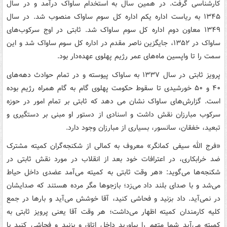
کارشناسی گرفت. در همین سال به استخدام ساواک درآمد و در سال
۱۳۴۵ به ریاست اداره یکم اداره کل سوم ساواک منصوب شد. در سال
۱۳۴۹ معاون دوم اداره کل سوم ساواک شد. ثابتی در اوج سرکوب‌های
ساواک در ۱۳۵۲، جایگزین ناصر مقدم در اداره کل سوم ساواک شد و این
سمت را تا واپسین ماه‌های عمر رژیم پهلوی عهده‌دار بود.
پرویز ثابتی در سال ۱۳۳۷ به ساواک پیوسته و در تمام حوادث دهه‌های
۴۰ و ۵۰ خورشیدی تا سقوط حکومت پهلوی گام به گام همراه رژیم بوده
است. گزارش‌های ساواک نشان می دهد که ثابتی بر تمام امور در حوزه
سرکوب مبارزان نقش داشت و اسنادی از دستور او مبنی بر دستگیری و
تبعید، خفقان، سانسور، بسیاری از مبارزان وجود دارد.
«فرج الله سیفی کمانگر» معروف به کمالی از شکنجه‌گران کمیته مشترک
ضد خرابکاری، در اعترافات خود بعد از انقلاب در مورد نقش ثابتی در
شکنجه‌ها می‌گوید: «هر وقت ثابتی به کمیته می‌آمد عضدی داخل حیاط
می‌شد و با صدای بلند داد می‌زد؛ بازجوها مگر مرده هستند که صدایشان
در نمی‌آید. داد بزنید و فحاشی کنید، آقا خوشش می‌آید و بارها در جمع
کلیه کارمندان کمیته اظهار می‌داشت؛ هر وقت آقا یعنی پرویز ثابتی به
کمیته می‌آید شما متهم را بیاورید داخل اتاق و بزنید و فحاشی کنید با