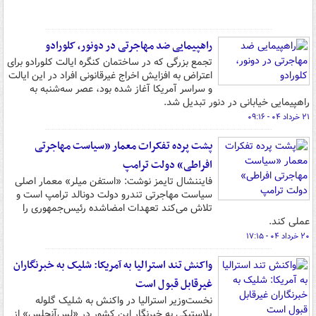
راهپیمایی ضد مهاجرتی در دونور، کلورادو
تجمع بزرگی که در ساختمان کنگره ایالت کلورادو برای
اعتراض به افزایش اخراج غیرقانونی افراد در این ایالت
و سراسر آمریکا آغاز شده بود، عصر سه‌شنبه به
راهپیمایی خیابانی در دنور تبدیل شد.
۲۱ خرداد ۰۴ - ۰۹:۱۶
پشت پرده تفکرات معمار «سیاست مهاجرتی
افراطی» دولت ترامپ
فایننشال تایمز نوشت: «استفن میلر» معمار اصلی
سیاست مهاجرتی تندرو دولت دونالد ترامپ است و
تلاش می‌کند تعهدات امضاشده رئیس‌جمهوری را
عملی کند.
۲۰ خرداد ۰۴ - ۱۷:۱۵
واکنش تند استرالیا به آمریکا: شلیک به خبرنگاران
غیرقابل قبول است
نخست‌وزیر استرالیا در واکنش به شلیک گلوله
پلاستیکی به خبرنگار این کشور در «لس‌آنجلس» از