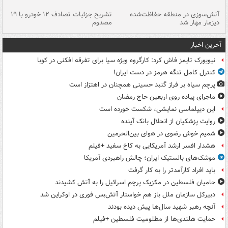
تصادف مرگبار در محور اهواز–شوش ۲
آتش‌سوزی در منطقه حفاظت‌شده
تشریح جزئیات تصادف ۱۲ خودرو با ۱۹
پا
دیزمار مهار شد
مصدوم
آخرین اخبار
نیویورک تایمز فاش کرد: کارگروه ویژه سیا برای تفرقه افکنی در کوبا
کنترل کامل تنگه هرمز در دست ایران!
پرچم سیاه بر فراز گنبد حسینی همچنان در اهتزاز است
ماجرای پیاده روی اربعین حاج رمضان
این دیپلماسی نمایشی، شکست خورده است
روایت پزشکیان از انحلال بانک آینده
شمیم خوش رضوی در هوای بین‌الحرمین
هشدار افسر ارشد آمریکایی به کاخ سفید +فیلم
موشک‌های بالستیک ایران؛ چالش راهبردی آمریکا
باید افراد کارآمدتر را به کار گرفت
حامیان فلسطین در مکزیک پرچم اسرائیل را به آتش کشیدند
دبیرکل سازمان ملل باز هم خواستار آتش‌بس فوری در اوکراین شد
آنچه رهبر شهید سال‌ها پیش دیده بودند
حمایت هلندی‌ها از مظلومیت فلسطین +فیلم