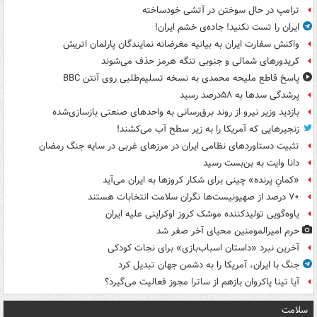
ترامپ در حال سوختن در آتشی خودساخته
ایران را تست نکنید! جاده‌ی خشم ایران!
واکنش سفارت ایران به بیانیه مغرضانه نمایندگان پارلمان اتریش
کریدورهای شمالی و جنوبی تنگه هرمز حذف می‌شوند
پاسخ قاطع ملیحه محمدی به نسخه تسلیم‌طلبی روی آنتن BBC
پرشدگی سدها به ۵۸درصد رسید
بازدید وزیر نیرو از روند برق‌رسانی به واحدهای صنعتی بازسازی‌شده
زنجیرهایی که آمریکا را به زیر سطح آب می‌کشند!
تثبیت دستاوردهای نظامی ایران در مرزهای غربی در سایه جنگ رمضان
دانا وایت به بن‌بست رسید
«کمانِ پرنده» چینی برای شکار کروزها به ایران می‌آید
۷۰ درصد از صهیونیست‌ها نگران سلامت انتخابات هستند
یاوه‌گویی تولیدکننده موشک کروز اوکراینی علیه ایران
حرم امیرالمومنین محیای آخر صفر شد
آخرین نبرد «داستان اسباب‌بازی» برای نجات کودکی
جنگ با ایران، آمریکا را به دشمن جهان تبدیل کرد
آیا تینا پاکروان بازهم از ساترا مجوز فعالیت می‌گیرد؟
سلامت