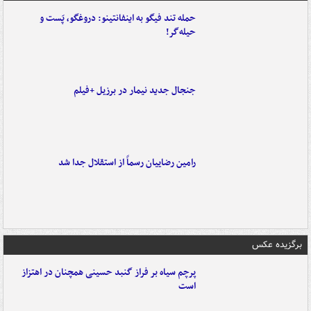
حمله تند فیگو به اینفانتینو: دروغگو، پَست‌ و
حیله‌گر!
جنجال جدید نیمار در برزیل +فیلم
رامین رضاییان رسماً از استقلال جدا شد
برگزیده عکس
پرچم سیاه بر فراز گنبد حسینی همچنان در اهتزاز
است