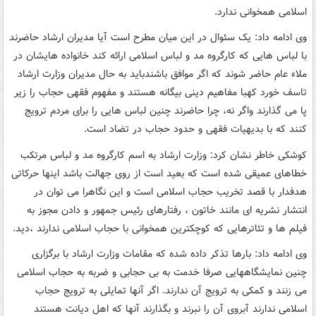
اسلامی همخوانی ندارد.
وی ادامه داد: یک سئوال در این میان مطرح است آیا مدیران ارشاد حاضرند
با لباس هایی که کارگروه مد و لباس اسلامی ارائه کند خانواده هایشان در
ملاء عام حاضر شوند که اگر موافق باشندباید به حال مدیران وزارت ارشاد
تاسف خورد کهبا مفاهیم دینی بیگانه هستند و مفهوم فقهی حجاب را زیر
پا می گذارند واگر نه، چرا حاضرند چنین لباس هایی را برای مردم ترویج
کنند که با بدیهیات فقهی و حدود حجاب در تضاد است.
کوشکی خاطر نشان کرد: وزارت ارشاد به اسم کارگروه مد و لباس مرتکب
خطاهای عمیقی شده است که بعید است از روی جهالت باشد اینها حرکاتی
هدفدار با قصد تخریب حجاب اسلامی است و این نگاهرا می توان در
انتشار نشریه ای مانند خاتون ، رفتارهای رئیس جمهور و دادن مجوز به
فیلم ها و تئاترهایی که کوچکترین همخوانی با حجاب اسلامی ندارند ،دید.
وی ادامه داد: بارها تذکر داده شده که مقامات وزارت ارشاد با برگزاری
چنین نمایشگاههایی صرفا خدمت به بی حجابی و ضربه به حجاب اسلامی
می زنند و کمکی به ترویج آن ندارند. اگر آنها تمایلی به ترویج حجاب
اسلامی ندارند آبروی آن را نبرند و بگذارند آنها که اهل دیانت هستند