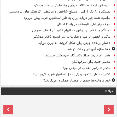
عربستان فرمانده ائتلاف دریایی چندملیتی را منصوب کرد
دستگیری ۸ نفر از اشرار مسلح شاخص و مرتبطین گروهک های تروریستی
ترامپ: همه چیز درباره ایران به طور استثنایی خوب پیش می‌رود
موج بارش‌های تابستانه در راه ۱۱ استان
دستگیری ۶ نفر در بهشهر به اتهام تشویش اذهان عمومی
درگیری لفظی ترامپ و هگزث بر سر کمبود ذخایر موشکی
«کمانِ پرنده» چینی برای شکار کروزها به ایران می‌آید
۸۰۰ سازۀ آمریکایی خاکستر شد
ونس: ایرانی‌ها مذاکره‌کنندگان سرسختی هستند
دردسر جدید برای سرخپوشان
ابتکارات رهبر انقلاب در میدان نبرد
تکذیب ادعای «نحوه ردزنی محل استقرار شهید لاریجانی»
خود فروخته‌ها چطور با موساد همکاری می‌کردند؟
حوادث