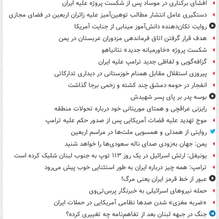
افشای برکناری در موساد پس از شکست پروژه علیه ایران
دستگیری عامل انتشار مطالب توهین‌آمیز علیه زائران اربعین در فضای مجازی
روایت تکان‌دهنده دانش‌آموز مینابی از جنایت آمریکا
هدف قرار گرفتن اتاق‌ فرماندهی مزدوران عربستان در یمن
شکست پروژه «خاورمیانه جدید» نتانیاهو
گزافه‌گویی و لفاظی جدید ترامپ علیه ایران
پیروزی استقلال مقابل همنام خوزستانی در دیداری تدارکاتی
انفجار در حومه دمشق چند کشته و زخمی برجا گذاشت
بوسه‌ پدر بر پای پسر شهیدش
رایزنی عراقچی و همتای موریتانی خود درباره تحولات منطقه
موج تهدید علیه قضات آمریکایی پس از صدور حکم علیه ترامپ
روایتی از همدلی و همسویی ملت‌ها در مراسم اربعین
یمن: جهان به‌زودی صدای ناله سعودی‌ها را خواهد شنید
یونیفل: ارتش اسرائیل در یک روز ۱۱۳ توپ به جنوب لبنان شلیک کرده است
ترامپ: همه چیز درباره ایران به طور استثنایی خوب پیش می‌رود
عبور از خط قرمز ایران یعنی مرگ!
حمله نیروهای اسرائیلی به خبرنگار پرس‌تی‌وی
«ضربه مغزی» شدن صدها نظامی آمریکایی در حملات ایران
جنگ در جبهه لبنان بعد از تفاهم‌نامه چه تغییری کرده؟