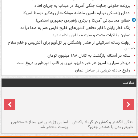
پرونده حقوقی جنایت جنگی آمریکا در میناب به جریان افتاد
ادعای زلنسکی درباره تامین ماهانه موشک‌های رهگیر توسط آمریکا
خطای محاسباتی آمریکا و برتری راهبردی جمهوری اسلامی!
زنگ خطر پایان ذخایر دفاعی کشورهای خلیج فارس هم به صدا درآمد
عمان: مذاکرات مثبت و سازنده با ایران ادامه دارد
روایت رسانه اسرائیلی از فشار واشنگتن بر تل‌آویو برای آتش‌بس و خلع سلاح
حماس
سکه در آستانه بازگشت به کانال ۱۸۸ میلیون تومان
دریادار سیاری: امروز هر خبر دقیق، تیری بر قلب امپراطوری دروغ است
وقوع حادثه دریایی در ساحل عمان
سلامت
تنگی انگشتر و کفش در گرما؛ واکنش
اسامی ژل‌های غیر مجاز شستشوی
مر
طبیعی بدن یا هشدار جدی؟
پوست منتشر شد