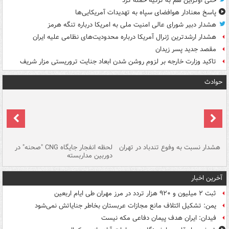
حتی اوکراین هم به ترکیه حمله کرد
پاسخ معنادار هوافضای سپاه به تهدیدات آمریکایی‌ها
هشدار دبیر شورای عالی امنیت ملی به امریکا درباره تنگه هرمز
هشدار ارشدترین ژنرال آمریکا درباره محدودیت‌های نظامی علیه ایران
مقصد جدید پسر زیدان
تاکید وزارت خارجه بر لزوم روشن شدن ابعاد جنایت تروریستی مزار شریف
حوادث
ای
هشدار نسبت به وفوع تندباد در تهران
لحظه انفجار جایگاه CNG "صحنه" در
دس
دوربین مداربسته
ات
آخرین اخبار
ثبت ۲ میلیون و ۹۲۰ هزار تردد در مرز مهران طی ایام اربعین
یمن: تشکیل ائتلاف مانع مجازات عربستان بخاطر جنایاتش نمی‌شود
فیدان: ایران هدف پیمان دفاعی مکه نیست