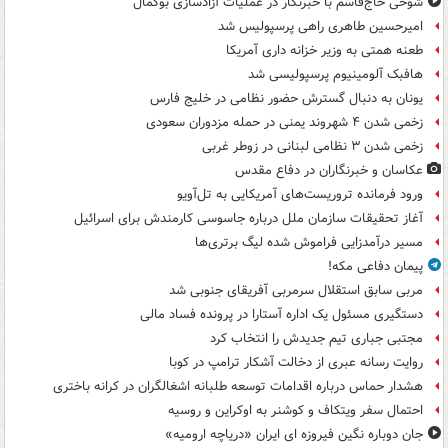
شوخی حاج‌قاسم با خبرنگار در عملیات آزادسازی بوکمال
امیرحسین طاهری راهی پرسپولیس شد
طعنه همتی به وزیر خزانه داری آمریکا
هافبک آلومینیوم پرسپولیسی شد
یونان به دنبال گسترش حضور نظامی در خلیج فارس
زخمی شدن ۴ شهروند یمنی در حمله مزدوران سعودی
زخمی شدن ۳ نظامی لبنانی در زوطر غربی
عکاسان و خبرنگاران در دفاع مقدس
ورود فرمانده تروریست‌های آمریکایی به تل‌آویو
آغاز تحقیقات سازمان ملل درباره جاسوسی کارمندش برای اسرائیل
مسیر درآمدزایی فراموش شده لیگ برتری‌ها
پیمان دفاعی مکه!
مربی سابق استقلال سرمربی آفریقای جنوبی شد
دستگیری مسئول یک اداره آستارا در پرونده فساد مالی
مجتبی جباری تیم جدیدش را انتخاب کرد
روایت رسانه عبری از دخالت آشکار ترامپ در کوبا
هشدار حماس درباره اقدامات توسعه طلبانه اشغالگران در کرانه باختری
احتمال سفر ویتکاف و کوشنر به اوکراین و روسیه
جان دوباره نگین فیروزه ای ایران «دریاچه ارومیه»