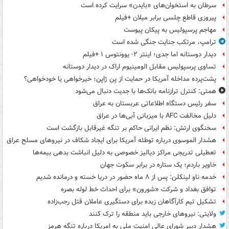
سرطان به استخوان‌های «بایدن» سرایت کرده است
پیروزی قاطع چلسی برابر میلان +فیلم
مهاجم پرسپولیس به پیکان پیوست
ترامپ، مرتکب جنایت جنگی شده است
دیدار دوستانه اما جدی؛ اینتر ۲- یوونتوس ۱ +فیلم
تساوی پرسپولیس مقابل الومینیوم اراک در دیدار دوستانه
پشت‌پرده مداخله آمریکا در حمایت از یِن ژاپن؛ خیرخواهی یا خودخواهی؟
همتی: کنترل ترازنامه بانک‌ها با جدیت دنبال می‌شود
سفر رئیس دستگاه اطلاعاتی عربستان به عراق
دلیل مخالفت AFC با میزبانی آبی‌ها در عراق
سخنگوی ارتش: نظم ایرانی حاکم بر تنگه غیرقابل بازگشت است
هشدار الموسوی درباره توطئه آمریکا برای ایجاد شکاف در نیروهای مسلح عراق
تعطیلی تدریجی مراکز دیالیز خصوصی به دلیل انباشت بدهی بیمه‌ها
خاویر باردم؛ یک ستاره در برابر سکوت جهان
خدمه ناو لینکلن: پس از ۸ ماه حضور در دریا خسته و درمانده‌ شدیم
توافق بغداد و شرکت «شورون» برای احداث خط لوله بصره
تشکیل تیم کارآگاهان زبده برای دستگیری عاملان قتل رجب‌زاده
ولایتی: نیروهای خارجی باید منطقه را ترک کنند
هشدار دبیر شورای عالی امنیت ملی به امریکا درباره تنگه هرمز