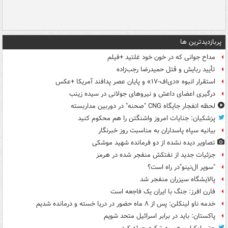
پربازدیدترین ها
مداح جوانی که در خون خود غلتید +فیلم
تأیید ربایش و قتل حمیدرضا رجب‌زاده
استقرار انبوه «دی‌اف‑۱۷» و پایان عصر پدافند آمریکا +عکس
درگیری اعضای داعش و نیروهای جولانی در سیده زینب
لحظه انفجار جایگاه CNG "صحنه" در دوربین مداربسته
پزشکیان: جنایات امروز واشنگتن را هم محکوم کنید
بیانیه سپاه پاسداران به مناسبت روز خبرنگار
تصاویر دیده‌ نشده از دو فرمانده شهید موشکی
جزئیات جدید از نفتکش منفجر شده در هرمز
"سوپر ال‌نینو"در راه است؟
پالایشگاه سیزران منفجر شد
فارن افرز: جنگ با ایران یک فاجعه است
خدمه ناو لینکلن: پس از ۸ ماه حضور در دریا خسته و درمانده‌ شدیم
پاکستان: باید در برابر اسرائیل متحد شویم