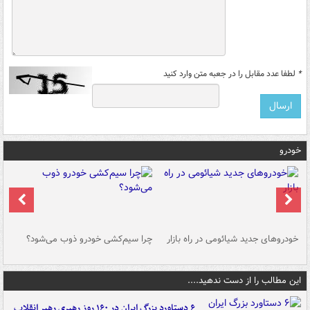
*
لطفا عدد مقابل را در جعبه متن وارد کنید
خودرو
خودروهای جدید شیائومی در راه بازار
چرا سیم‌کشی خودرو ذوب می‌شود؟
شو
این مطالب را از دست ندهید....
۶ دستاورد بزرگ ایران در ۱۶۰ روز رهبری رهبر انقلاب