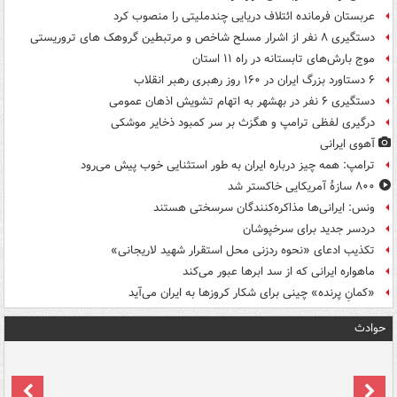
عربستان فرمانده ائتلاف دریایی چندملیتی را منصوب کرد
دستگیری ۸ نفر از اشرار مسلح شاخص و مرتبطین گروهک های تروریستی
موج بارش‌های تابستانه در راه ۱۱ استان
۶ دستاورد بزرگ ایران در ۱۶۰ روز رهبری رهبر انقلاب
دستگیری ۶ نفر در بهشهر به اتهام تشویش اذهان عمومی
درگیری لفظی ترامپ و هگزث بر سر کمبود ذخایر موشکی
آهوی ایرانی
ترامپ: همه چیز درباره ایران به طور استثنایی خوب پیش می‌رود
۸۰۰ سازۀ آمریکایی خاکستر شد
ونس: ایرانی‌ها مذاکره‌کنندگان سرسختی هستند
دردسر جدید برای سرخپوشان
تکذیب ادعای «نحوه ردزنی محل استقرار شهید لاریجانی»
ماهواره ایرانی که از سد ابرها عبور می‌کند
«کمانِ پرنده» چینی برای شکار کروزها به ایران می‌آید
حوادث