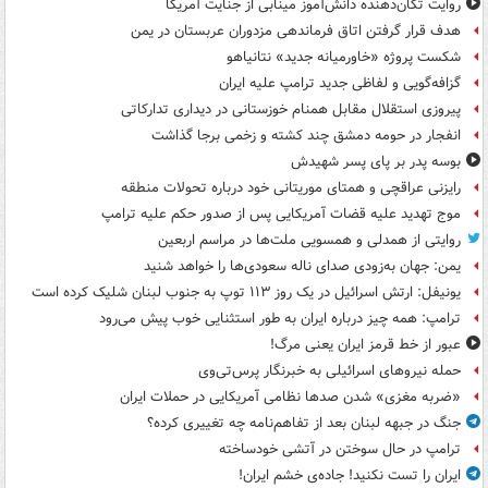
روایت تکان‌دهنده دانش‌آموز مینابی از جنایت آمریکا
هدف قرار گرفتن اتاق‌ فرماندهی مزدوران عربستان در یمن
شکست پروژه «خاورمیانه جدید» نتانیاهو
گزافه‌گویی و لفاظی جدید ترامپ علیه ایران
پیروزی استقلال مقابل همنام خوزستانی در دیداری تدارکاتی
انفجار در حومه دمشق چند کشته و زخمی برجا گذاشت
بوسه‌ پدر بر پای پسر شهیدش
رایزنی عراقچی و همتای موریتانی خود درباره تحولات منطقه
موج تهدید علیه قضات آمریکایی پس از صدور حکم علیه ترامپ
روایتی از همدلی و همسویی ملت‌ها در مراسم اربعین
یمن: جهان به‌زودی صدای ناله سعودی‌ها را خواهد شنید
یونیفل: ارتش اسرائیل در یک روز ۱۱۳ توپ به جنوب لبنان شلیک کرده است
ترامپ: همه چیز درباره ایران به طور استثنایی خوب پیش می‌رود
عبور از خط قرمز ایران یعنی مرگ!
حمله نیروهای اسرائیلی به خبرنگار پرس‌تی‌وی
«ضربه مغزی» شدن صدها نظامی آمریکایی در حملات ایران
جنگ در جبهه لبنان بعد از تفاهم‌نامه چه تغییری کرده؟
ترامپ در حال سوختن در آتشی خودساخته
ایران را تست نکنید! جاده‌ی خشم ایران!