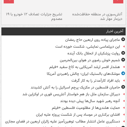
تصادف مرگبار در محور اهواز–شوش ۲
آتش‌سوزی در منطقه حفاظت‌شده
تشریح جزئیات تصادف ۱۲ خودرو با ۱۹
پا
دیزمار مهار شد
مصدوم
آخرین اخبار
ماجرای پیاده روی اربعین حاج رمضان
این دیپلماسی نمایشی، شکست خورده است
روایت پزشکیان از انحلال بانک آینده
شمیم خوش رضوی در هوای بین‌الحرمین
هشدار افسر ارشد آمریکایی به کاخ سفید +فیلم
موشک‌های بالستیک ایران؛ چالش راهبردی آمریکا
باید افراد کارآمدتر را به کار گرفت
حامیان فلسطین در مکزیک پرچم اسرائیل را به آتش کشیدند
دبیرکل سازمان ملل باز هم خواستار آتش‌بس فوری در اوکراین شد
آنچه رهبر شهید سال‌ها پیش دیده بودند
حمایت هلندی‌ها از مظلومیت فلسطین +فیلم
افشای برکناری در موساد پس از شکست پروژه علیه ایران
دستگیری عامل انتشار مطالب توهین‌آمیز علیه زائران اربعین در فضای مجازی