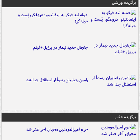
برگزیده ورزشی
حمله تند فیگو به اینفانتینو: دروغگو، پَست‌ و
حیله‌گر!
جنجال جدید نیمار در برزیل +فیلم
رامین رضاییان رسماً از استقلال جدا شد
برگزیده عکس
حرم امیرالمومنین محیای آخر صفر شد