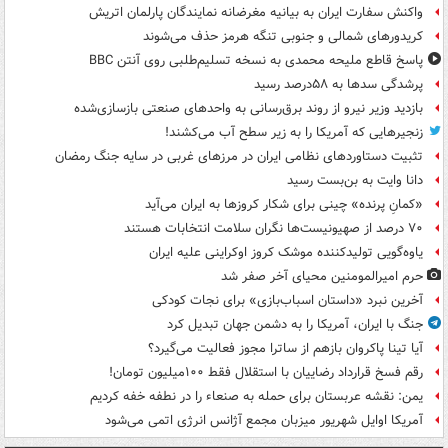
واکنش سفارت ایران به بیانیه مغرضانه نمایندگان پارلمان اتریش
کریدورهای شمالی و جنوبی تنگه هرمز حذف می‌شوند
پاسخ قاطع ملیحه محمدی به نسخه تسلیم‌طلبی روی آنتن BBC
پرشدگی سدها به ۵۸درصد رسید
بازدید وزیر نیرو از روند برق‌رسانی به واحدهای صنعتی بازسازی‌شده
زنجیرهایی که آمریکا را به زیر سطح آب می‌کشند!
تثبیت دستاوردهای نظامی ایران در مرزهای غربی در سایه جنگ رمضان
دانا وایت به بن‌بست رسید
«کمانِ پرنده» چینی برای شکار کروزها به ایران می‌آید
۷۰ درصد از صهیونیست‌ها نگران سلامت انتخابات هستند
یاوه‌گویی تولیدکننده موشک کروز اوکراینی علیه ایران
حرم امیرالمومنین محیای آخر صفر شد
آخرین نبرد «داستان اسباب‌بازی» برای نجات کودکی
جنگ با ایران، آمریکا را به دشمن جهان تبدیل کرد
آیا تینا پاکروان بازهم از ساترا مجوز فعالیت می‌گیرد؟
رقم فسخ قرارداد رضاییان با استقلال فقط ۱۰۰میلیون تومان!
یمن: نقشه عربستان برای حمله به صنعاء را در نطفه خفه کردیم
آمریکا اوایل شهریور میزبان مجمع آژانس انرژی اتمی می‌شود