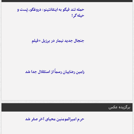
حمله تند فیگو به اینفانتینو: دروغگو، پَست‌ و
حیله‌گر!
جنجال جدید نیمار در برزیل +فیلم
رامین رضاییان رسماً از استقلال جدا شد
برگزیده عکس
حرم امیرالمومنین محیای آخر صفر شد