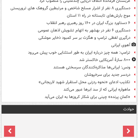
عربستان فرمانده ائتلاف دریایی چندملیتی را منصوب کرد
دستگیری ۸ نفر از اشرار مسلح شاخص و مرتبطین گروهک های تروریستی
موج بارش‌های تابستانه در راه ۱۱ استان
۶ دستاورد بزرگ ایران در ۱۶۰ روز رهبری رهبر انقلاب
دستگیری ۶ نفر در بهشهر به اتهام تشویش اذهان عمومی
درگیری لفظی ترامپ و هگزث بر سر کمبود ذخایر موشکی
آهوی ایرانی
ترامپ: همه چیز درباره ایران به طور استثنایی خوب پیش می‌رود
۸۰۰ سازۀ آمریکایی خاکستر شد
ونس: ایرانی‌ها مذاکره‌کنندگان سرسختی هستند
دردسر جدید برای سرخپوشان
تکذیب ادعای «نحوه ردزنی محل استقرار شهید لاریجانی»
ماهواره ایرانی که از سد ابرها عبور می‌کند
«کمانِ پرنده» چینی برای شکار کروزها به ایران می‌آید
حوادث