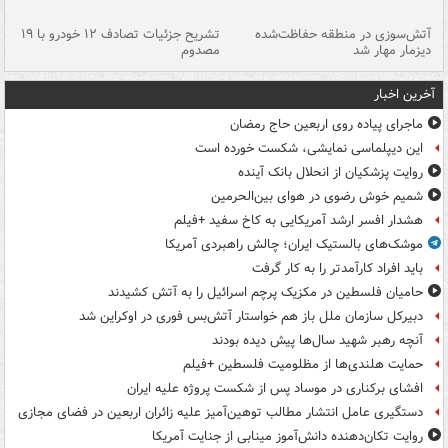
تصادف مرگبار در محور اهواز–شوش ۲
آتش‌سوزی در منطقه حفاظت‌شده
تشریح جزئیات تصادف ۱۲ خودرو با ۱۹
پا
دیزمار مهار شد
مصدوم
آخرین اخبار
ماجرای پیاده روی اربعین حاج رمضان
این دیپلماسی نمایشی، شکست خورده است
روایت پزشکیان از انحلال بانک آینده
شمیم خوش رضوی در هوای بین‌الحرمین
هشدار افسر ارشد آمریکایی به کاخ سفید +فیلم
موشک‌های بالستیک ایران؛ چالش راهبردی آمریکا
باید افراد کارآمدتر را به کار گرفت
حامیان فلسطین در مکزیک پرچم اسرائیل را به آتش کشیدند
دبیرکل سازمان ملل باز هم خواستار آتش‌بس فوری در اوکراین شد
آنچه رهبر شهید سال‌ها پیش دیده بودند
حمایت هلندی‌ها از مظلومیت فلسطین +فیلم
افشای برکناری در موساد پس از شکست پروژه علیه ایران
دستگیری عامل انتشار مطالب توهین‌آمیز علیه زائران اربعین در فضای مجازی
روایت تکان‌دهنده دانش‌آموز مینابی از جنایت آمریکا