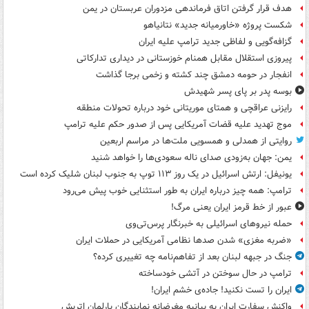
هدف قرار گرفتن اتاق‌ فرماندهی مزدوران عربستان در یمن
شکست پروژه «خاورمیانه جدید» نتانیاهو
گزافه‌گویی و لفاظی جدید ترامپ علیه ایران
پیروزی استقلال مقابل همنام خوزستانی در دیداری تدارکاتی
انفجار در حومه دمشق چند کشته و زخمی برجا گذاشت
بوسه‌ پدر بر پای پسر شهیدش
رایزنی عراقچی و همتای موریتانی خود درباره تحولات منطقه
موج تهدید علیه قضات آمریکایی پس از صدور حکم علیه ترامپ
روایتی از همدلی و همسویی ملت‌ها در مراسم اربعین
یمن: جهان به‌زودی صدای ناله سعودی‌ها را خواهد شنید
یونیفل: ارتش اسرائیل در یک روز ۱۱۳ توپ به جنوب لبنان شلیک کرده است
ترامپ: همه چیز درباره ایران به طور استثنایی خوب پیش می‌رود
عبور از خط قرمز ایران یعنی مرگ!
حمله نیروهای اسرائیلی به خبرنگار پرس‌تی‌وی
«ضربه مغزی» شدن صدها نظامی آمریکایی در حملات ایران
جنگ در جبهه لبنان بعد از تفاهم‌نامه چه تغییری کرده؟
ترامپ در حال سوختن در آتشی خودساخته
ایران را تست نکنید! جاده‌ی خشم ایران!
واکنش سفارت ایران به بیانیه مغرضانه نمایندگان پارلمان اتریش