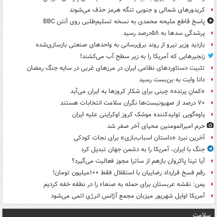
کریدورهای شمالی و جنوبی تنگه هرمز حذف می‌شوند
پاسخ قاطع ملیحه محمدی به نسخه تسلیم‌طلبی روی آنتن BBC
پرشدگی سدها به ۵۸درصد رسید
بازدید وزیر نیرو از روند برق‌رسانی به واحدهای صنعتی بازسازی‌شده
زنجیرهایی که آمریکا را به زیر سطح آب می‌کشند!
تثبیت دستاوردهای نظامی ایران در مرزهای غربی در سایه جنگ رمضان
دانا وایت به بن‌بست رسید
«کمانِ پرنده» چینی برای شکار کروزها به ایران می‌آید
۷۰ درصد از صهیونیست‌ها نگران سلامت انتخابات هستند
یاوه‌گویی تولیدکننده موشک کروز اوکراینی علیه ایران
حرم امیرالمومنین محیای آخر صفر شد
آخرین نبرد «داستان اسباب‌بازی» برای نجات کودکی
جنگ با ایران، آمریکا را به دشمن جهان تبدیل کرد
آیا تینا پاکروان بازهم از ساترا مجوز فعالیت می‌گیرد؟
رقم فسخ قرارداد رضاییان با استقلال فقط ۱۰۰میلیون تومان!
یمن: نقشه عربستان برای حمله به صنعاء را در نطفه خفه کردیم
آمریکا اوایل شهریور میزبان مجمع آژانس انرژی اتمی می‌شود
سلامت