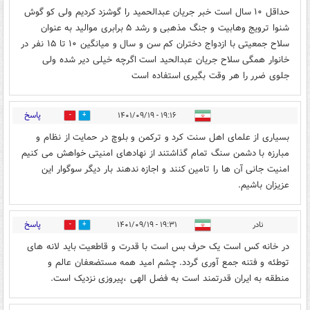
حداقل ۱۰ سال است خبر جریان عبدالحمید را گوشزد کردیم ولی کو گوش
شنوا ترویج وهابیت و جنگ مذهبی و رشد ۵ برابری موالید به عنوان
سلاح جمعیتی با ازدواج دختران کم سن و سال و میانگین ۱۰ تا ۱۵ نفر در
خانوار همگی سلاح جریان عبدالحید است اگرچه خیلی دیر شده ولی
جلوی ضرر را هر وقت بگیری استفاده است
پاسخ
۱۹:۱۶ - ۱۴۰۱/۰۹/۱۹
0
7
بسیاری از علمای اهل سنت کرد و ترکمن و بلوچ در حمایت از نظام و
مبارزه با دشمن سنگ تمام گذاشتند از نهادهای امنیتی خواهش می کنیم
امنیت جانی آن ها را تامین کنند و اجازه ندهند بار دیگر سوگوار این
عزیزان باشیم.
پاسخ
نادر
۱۹:۳۱ - ۱۴۰۱/۰۹/۱۹
0
2
در خانه کس است یک حرف بس است با قدرت و قاطعیت باید لانه های
توطئه و فتنه جمع آوری گردد. چشم امید همه مستضعفان عالم و
منطقه به ایران قدرتمند است به فضل الهی ،پیروزی نزدیک است.