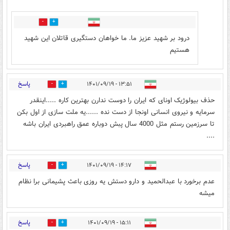
1
5
درود بر شهید عزیز ما. ما خواهان دستگیری قاتلان این شهید
هستیم
پاسخ
۱۳:۵۱ - ۱۴۰۱/۰۹/۱۹
0
11
حذف بیولوژیک اونای که ایران را دوست ندارن بهترین کاره .....اینقدر
سرمایه و نیروی انسانی اونجا از دست نده ......یه ملت سازی از اول بکن
تا سرزمین رستم مثل 4000 سال پبش دوباره عمق راهبردی ایران باشه
....
پاسخ
۱۴:۱۷ - ۱۴۰۱/۰۹/۱۹
1
28
عدم برخورد با عبدالحمید و دارو دستش یه روزی باعث پشیمانی برا نظام
میشه
پاسخ
۱۵:۱۱ - ۱۴۰۱/۰۹/۱۹
1
4