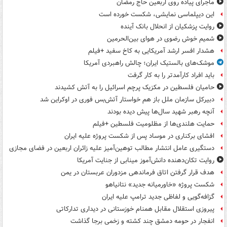
ماجرای پیاده روی اربعین حاج رمضان
این دیپلماسی نمایشی، شکست خورده است
روایت پزشکیان از انحلال بانک آینده
شمیم خوش رضوی در هوای بین‌الحرمین
هشدار افسر ارشد آمریکایی به کاخ سفید +فیلم
موشک‌های بالستیک ایران؛ چالش راهبردی آمریکا
باید افراد کارآمدتر را به کار گرفت
حامیان فلسطین در مکزیک پرچم اسرائیل را به آتش کشیدند
دبیرکل سازمان ملل باز هم خواستار آتش‌بس فوری در اوکراین شد
آنچه رهبر شهید سال‌ها پیش دیده بودند
حمایت هلندی‌ها از مظلومیت فلسطین +فیلم
افشای برکناری در موساد پس از شکست پروژه علیه ایران
دستگیری عامل انتشار مطالب توهین‌آمیز علیه زائران اربعین در فضای مجازی
روایت تکان‌دهنده دانش‌آموز مینابی از جنایت آمریکا
هدف قرار گرفتن اتاق‌ فرماندهی مزدوران عربستان در یمن
شکست پروژه «خاورمیانه جدید» نتانیاهو
گزافه‌گویی و لفاظی جدید ترامپ علیه ایران
پیروزی استقلال مقابل همنام خوزستانی در دیداری تدارکاتی
انفجار در حومه دمشق چند کشته و زخمی برجا گذاشت