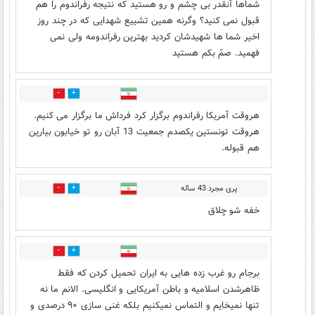
شماها آنقدر بی چشم و رو هستید که نتیجه رفراندوم را هم
قبول نمی کنید؟ وگرنه همین تشییع شهدایی که در چند روز
اخیر شما ها شهیدشان کردید بهترین رفراندومه ولی نمی
فهمید. صمّ بکم هستید
2
11
هروقت آمریکا رفراندوم برگزار کرد فرداش ما برگزار می کنیم.
هروقت تونستین یکصدم جمعیت 13 آبان رو تو خیابون بیارین
هم قبوله.
پری مجرد 43 ساله
1
6
خفه شو چلاق
4
5
برجام رو غرب زده هایی به ایران تحمیل کردن که فقط
ظاهرشدن اسلامیه و باطن آمریکایی و انگلیسی. الانم ما نه
تنها نمیخایم و التماس نمیکنیم بلکه غنی سازی ۹۰ درصدی و