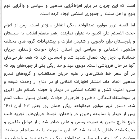
است که این جریان در برابر افراط‌گرایی مذهبی و سیاسی و واگرایی قوم
بلوچ و اهل سنت از جمهوری اسلامی ایجاد کرده است.
اما قضیه ترور مولوی عبدالواحد ریگی اتفاقی ویژه‌تر است. پس از اعزام
حجت الاسلام علی اکبری به عنوان نماینده رهبر معظم انقلاب به سیستان
و بلوچستان برای دلجویی و شنیدن نظرات و پیشنهادات گروه های مختلف
مذهبی، اجتماعی و سیاسی این استان درباره حوادث زاهدان، جریان
ضدانقلاب دچار یک انفعال شدید شد و احساس کرد که همه طراحی‌های
آنها در حال فروپاشی است. مولوی عبدالواحد ریگی یکی از چهره‌های بود که
در آن سفر خط شکنی‌های را علیه جریان ضدانقلاب و گروه‌های تندرو
مذهبی انجام داد. انتشار اظهارات انقلابی او در دفاع از وحدت شیعه و
سنی، امنیت کشور و انقلاب اسلامی در دیدار با حجت الاسلام علی اکبری
بر سوءاستفادکنندگان داخلی و خارجی از حوادث زاهدان بسیار سخت تمام
شد. دستور ترور مولوی عبدالواحد ریگی همان روز یعنی ۲۳ آبان ۱۴۰۱
پس از دیدار با نماینده رهبری در زاهدان، توسط جریان‌های تجزیه طلب
بلوچ خارج نشین به صورت رسمی و علنی صادر شد و از عوامل تکفیری و
تحریک‌شده داخلی خواسته شد که این ماموریت را به سرانجام برسانند.
موضوعی که البته برای مولوی عبدالواحد ریگی پوشیده نبود و خودش نیز