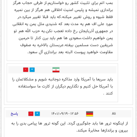
بمب اتم برای تثبیت کشور رو خواستاریم.از طرفی حجاب هرگز
براندازی نمیشه و پلیس امنیت اخلاقی هم هرگز از بین نمیره
فقط شیوه و روش تغییر میکنه.که باید قبلا تغییر میکرد.در
مورد علی اف هم یه مدت بعد که شنیدی مثل یمن یه انقلابی
در جمهوری آذربایجان رخ داده تعجب نکن‌.یه حزب الله هم تو
یمن خواهیم داشت.سعودی ها هم باید برن کنار تا حرمین
شریفین دست مسلمین بیفته.عربستان بالاخره به صفوف
مقاومت خواهید پیوست البته بعد براندازی آل سعود.
9
3
باید سریعا با آمریکا وارد مذاکره دوجانبه شویم و مشکلاتمان را
با آمریکا حل کنیم و نگذاریم دیگران از کارت ما سواستفاده
کنند .
پاسخ
۱۲:۵۶ - ۱۴۰۱/۰۹/۱۹
Ali
0
5
از اینگونه ترور ها بابد جلوگیری گردد. این گونه ترور ها پیامی بدی را به
بیرون و براندازها مخابرهٔ میکند.