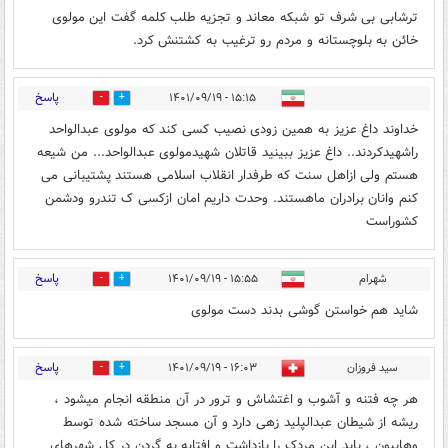
ترشابی بی شرف تو شبکه معاند و تجزیه طلب کلمه گفت این مولوی
خائن به بلوچستانه و مردم رو ترغیب به کشتنش کرد.
پاسخ
۱۵:۱۵ - ۱۴۰۱/۰۹/۱۹
0
4
خداوند داغ عزیز به همین زودی نصیب کسی کند که مولوی عبدالواحد
راشهیدکردند.. داغ عزیز ببینید قاتلان شهیدمولوی عبدالواحد... من شیعه
هستم ولی ازاهل سنت که طرفدار انقلاب اسلامی هستند پشتیبانی می
کنم وانان برادران ماهستند. وحدت داریم امان ازکسی ک تندرو ودشمن
کشوراست
پاسخ
شهرام
۱۵:۵۵ - ۱۴۰۱/۰۹/۱۹
1
2
شاید هم خواستن گوشی بدند دست مولوی
پاسخ
سید فروزان
۱۶:۰۳ - ۱۴۰۱/۰۹/۱۹
0
2
هر چه فتنه و آشوب و اغتشاش و ترور در آن منطقه انجام میشود ،
ریشه از شیطان عبدالپلید زهی دارد و آن مسجد ساخته شده توسط
وهابیون ، باید این مردک را بازداشت و افتابه به گردن در کل شهرهای