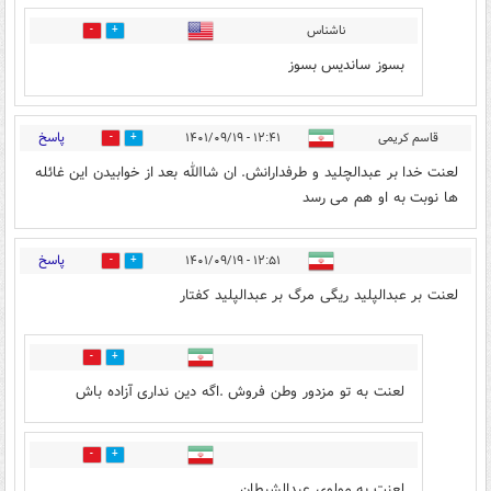
ناشناس
0
3
بسوز ساندیس بسوز
پاسخ
قاسم کریمی
۱۲:۴۱ - ۱۴۰۱/۰۹/۱۹
2
37
لعنت خدا بر عبدالچلید و طرفدارانش. ان شاالله بعد از خوابیدن این غائله
ها نوبت به او هم می رسد
پاسخ
۱۲:۵۱ - ۱۴۰۱/۰۹/۱۹
6
40
لعنت بر عبدالپلید ریگی مرگ بر عبدالپلید کفتار
2
42
لعنت به تو مزدور وطن فروش .اگه دین نداری آزاده باش
1
6
لعنت به مولوی عبدالشیطان