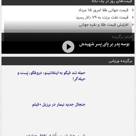
قیمت‌های روز در یک نگاه
قیمت جهانی طلا امروز ۱۵ مرداد
قیمت نفت برنت به ۷۹ دلار رسید
افزایش قیمت طلا و نقره جهانی
فیلم برگزیده
بوسه‌ پدر بر پای پسر شهیدش
برگزیده ورزشی
حمله تند فیگو به اینفانتینو: دروغگو، پَست‌ و
حیله‌گر!
جنجال جدید نیمار در برزیل +فیلم