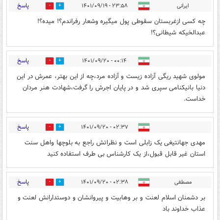
پاسخ
ایرانی
۲۳:۵۸ - ۱۴۰۱/۰۹/۱۹
0
3
چه کسی ازغربستان سقوطی پول میگیره وشعار رفراندم؟! میده؟!
عبدالخیکه شیطانی؟!
پاسخ
۰۰:۱۴ - ۱۴۰۱/۰۹/۲۰
0
2
مولوی شهید ریگی آزاده زیست و آزاده مرد،چه از این بهتر، عمرش در این
دنیا بانیکنامی سپری شد و در پایان اجرش را گرفت،شهادت هنر مردان
خداست.
پاسخ
۰۲:۳۷ - ۱۴۰۱/۰۹/۲۰
1
5
مهدی جهانتیغی یک زابلی است و نظراتش راجع به بلوچها واهل سنت
استان غیر قابل قبول،از یک کارشناس بی طرف استفاده کنید
پاسخ
مصطفی
۰۲:۳۸ - ۱۴۰۱/۰۹/۲۰
0
2
بر دشمنان اسلام لعنت و بر وهابیت و پیروانشان و دوستدارانش لعنت و
عذاب خداوند باد