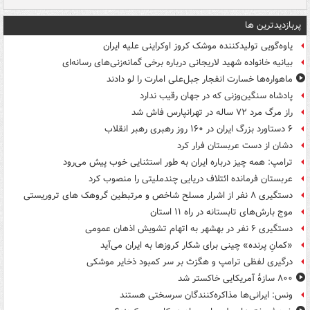
پربازدیدترین ها
یاوه‌گویی تولیدکننده موشک کروز اوکراینی علیه ایران
بیانیه خانواده شهید لاریجانی درباره برخی گمانه‌زنی‌های رسانه‌ای
ماهواره‌ها خسارت انفجار جبل‌علی امارت را لو دادند
پادشاه سنگین‌وزنی که در جهان رقیب ندارد
راز مرگ مرد ۷۲ ساله در تهرانپارس فاش شد
۶ دستاورد بزرگ ایران در ۱۶۰ روز رهبری رهبر انقلاب
دشان از دست عربستان فرار کرد
ترامپ: همه چیز درباره ایران به طور استثنایی خوب پیش می‌رود
عربستان فرمانده ائتلاف دریایی چندملیتی را منصوب کرد
دستگیری ۸ نفر از اشرار مسلح شاخص و مرتبطین گروهک های تروریستی
موج بارش‌های تابستانه در راه ۱۱ استان
دستگیری ۶ نفر در بهشهر به اتهام تشویش اذهان عمومی
«کمانِ پرنده» چینی برای شکار کروزها به ایران می‌آید
درگیری لفظی ترامپ و هگزث بر سر کمبود ذخایر موشکی
۸۰۰ سازۀ آمریکایی خاکستر شد
ونس: ایرانی‌ها مذاکره‌کنندگان سرسختی هستند