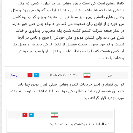
کاملا روشن است کی است پروژه وهابی ها در ایران ؛ کسی که مثل
داعشی ها با ده ها ماشین شاسی بلند اینطرف و آنطرف می رود و مثل
وهابی های داعشی روی میز سلطنتی می نشیند و چلو کباب بره کامل
می خورد و از آزادی زنان صحبت می کند در حالیکه زنان حتی حق ندارند
در نماز جمعه شرکت کنندو کشته شدن یک محارب را یادآوری و خلاف
شرع می داند ولی کشتن مولوی مثل خودش را هیچ و نامی در آنجا
نیست و تو خود بخوان حدیث مفصل از اینکه تا کی باید به او مجل داد
آیا کسی هست که با یک مجادله علمی و فقهی او را سرجای خودش
بنشاند یا نه ....
پاسخ
امیر
۱۲:۳۹ - ۱۴۰۱/۰۹/۱۹
1
33
تو این قضایای اخیر جریانات تندرو وهابی خیلی فعال بودن چرا باید
همچین شخصیتی نباید حداقل یکی دوتا محافظ نداشته با توجه به اینکه
مورد تهدید قرار گرفته بود
5
48
عبدالپلید باید بازداشت و محاکمه شود