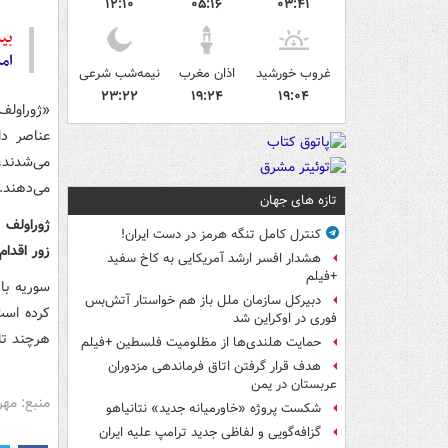
۱۲:۱۰
۰۵:۱۶
۰۳:۴۱
بیش
ام
غروب خورشید
اذان مغرب
نیمه‌شب شرعی
۲۳:۲۲
۱۹:۲۴
۱۹:۰۴
«ژوراولف
عناصر دا
می‌شدند،
می‌دهند.
تازه های جهان
ژوراولف 
کنترل کامل تنگه هرمز در دست ایران!
زور اقدام
هشدار افسر ارشد آمریکایی به کاخ سفید
+فیلم
سوریه با
دبیرکل سازمان ملل باز هم خواستار آتش‌بس
کرده است
فوری در اوکراین شد
هرچند تا
حمایت هلندی‌ها از مظلومیت فلسطین +فیلم
هدف قرار گرفتن اتاق‌ فرماندهی مزدوران
عربستان در یمن
منبع: مهر
شکست پروژه «خاورمیانه جدید» نتانیاهو
گزافه‌گویی و لفاظی جدید ترامپ علیه ایران