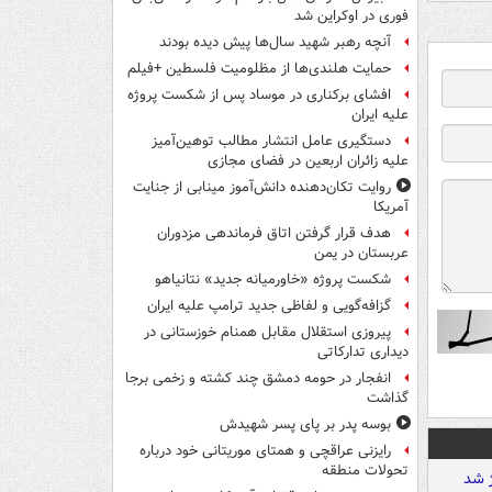
فوری در اوکراین شد
آنچه رهبر شهید سال‌ها پیش دیده بودند
حمایت هلندی‌ها از مظلومیت فلسطین +فیلم
افشای برکناری در موساد پس از شکست پروژه
علیه ایران
دستگیری عامل انتشار مطالب توهین‌آمیز
علیه زائران اربعین در فضای مجازی
روایت تکان‌دهنده دانش‌آموز مینابی از جنایت
آمریکا
هدف قرار گرفتن اتاق‌ فرماندهی مزدوران
عربستان در یمن
شکست پروژه «خاورمیانه جدید» نتانیاهو
گزافه‌گویی و لفاظی جدید ترامپ علیه ایران
پیروزی استقلال مقابل همنام خوزستانی در
دیداری تدارکاتی
انفجار در حومه دمشق چند کشته و زخمی برجا
گذاشت
بوسه‌ پدر بر پای پسر شهیدش
رایزنی عراقچی و همتای موریتانی خود درباره
تحولات منطقه