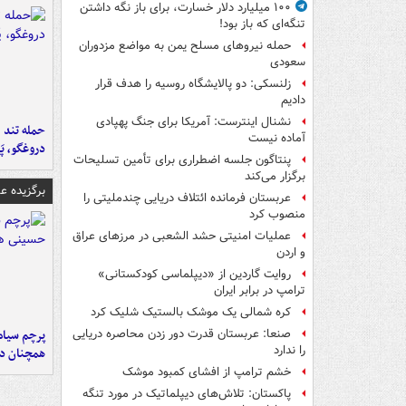
۱۰۰ میلیارد دلار خسارت، برای باز نگه داشتن
تنگه‌ای که باز بود!
حمله نیروهای مسلح یمن به مواضع مزدوران
سعودی
زلنسکی: دو پالایشگاه روسیه را هدف قرار
دادیم
نشنال اینترست: آمریکا برای جنگ پهپادی
حمله تند ف
آماده نیست
دروغگو، پَ
پنتاگون جلسه اضطراری برای تأمین تسلیحات
برگزار می‌کند
برگزیده 
عربستان فرمانده ائتلاف دریایی چندملیتی را
منصوب کرد
عملیات امنیتی حشد الشعبی در مرزهای عراق
و اردن
روایت گاردین از «دیپلماسی کودکستانی»
ترامپ در برابر ایران
کره شمالی یک موشک بالستیک شلیک کرد
پرچم سیاه
صنعا: عربستان قدرت دور زدن محاصره دریایی
را ندارد
همچنان در
خشم ترامپ از افشای کمبود موشک
پاکستان: تلاش‌های دیپلماتیک در مورد تنگه