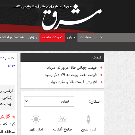
خانه
سیاست
جهان
تحولات منطقه
ورزش
شبکه‌های اجتماع
قیمت
کد خبر
727
جهان
قیمت جهانی طلا امروز ۱۵ مرداد
قیمت نفت برنت به ۷۹ دلار رسید
افزایش قیمت طلا و نقره جهانی
ارتش رو
زندانی 
استان:
تهدیدها
به گزار
کرد که
س
اذان صبح
طلوع آفتاب
اذان ظهر
منطقه ال