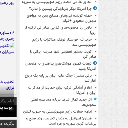
تجاوز نظامی مجدد رژیم صهیونیستی به سوریه
چرا آمریکا دیگر بازدارندگی پیشین را ندارد؟
حمله کوبنده نیروهای مسلح یمن به مواضع
مزدوران سعودی +فیلم
دلایل ردّ محموله‌های غذایی صادراتی ترکیه از
اروپا
رهبری رهب
حزب‌الله خواستار توقف مذاکرات با رژیم
صهیونیستی شد
کویت دستور تعطیلی تنها مدرسه ایرانی را
صادر کرد
تبعات کمبود موشک‌های پدافندی به متحدان
آمریکا رسید!
برنی سندرز: جنگ علیه ایران بر پایه یک دروغ
آغاز شد
تکذیب شای
فراری
اعلام آمادگی ترکیه برای حمایت از مذاکرات
ایران و آمریکا
اثر جدید کمال شرف درباره محاصره نفتی
فیلم برگزی
سعودی‌ها
بوسه‌ پ
ادامه حملات رژیم صهیونیستی به جنوب لبنان
فیدان: اسرائیل به دنبال تخریب روند صلح و
برگزیده و
بی‌ثبات کردن سوریه و غزه است