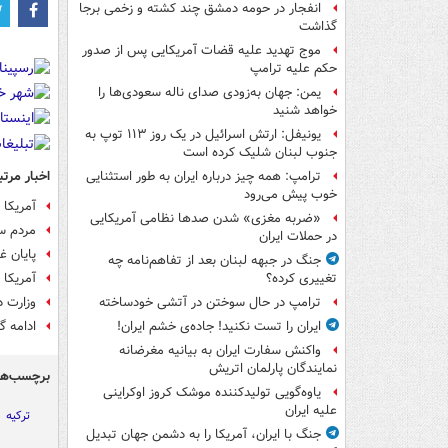
انفجار در حومه دمشق چند کشته و زخمی برجا
گذاشت
موج تهدید علیه قضات آمریکایی پس از صدور
حکم علیه ترامپ
یمن: جهان به‌زودی صدای ناله سعودی‌ها را
خواهد شنید
یونیفل: ارتش اسرائیل در یک روز ۱۱۳ توپ به
جنوب لبنان شلیک کرده است
اخبار مرتب
ترامپ: همه چیز درباره ایران به طور استثنایی
خوب پیش می‌رود
آمریکا 
«ضربه مغزی» شدن صدها نظامی آمریکایی
مردم سو
در حملات ایران
پایان غ
جنگ در جبهه لبنان بعد از تفاهم‌نامه چه
آمریکا 
تغییری کرده؟
وزارت د
ترامپ در حال سوختن در آتشی خودساخته
ادامه 
ایران را تست نکنید! جاده‌ی خشم ایران!
واکنش سفارت ایران به بیانیه مغرضانه
نمایندگان پارلمان اتریش
برچسب‌ها
یاوه‌گویی تولیدکننده موشک کروز اوکراینی
علیه ایران
ترکیه
جنگ با ایران، آمریکا را به دشمن جهان تبدیل