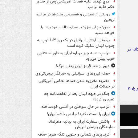
موج تهدید علیه قضات آمریکایی پس از صدور
حکم علیه ترامپ
روایتی از همدلی و همسویی ملت‌ها در مراسم
اربعین
یمن: جهان به‌زودی صدای ناله سعودی‌ها را
خواهد شنید
یونیفل: ارتش اسرائیل در یک روز ۱۱۳ توپ به
جنوب لبنان شلیک کرده است
ترامپ: همه چیز درباره ایران به طور استثنایی
خوب پیش می‌رود
عبور از خط قرمز ایران یعنی مرگ!
حمله نیروهای اسرائیلی به خبرنگار پرس‌تی‌وی
«ضربه مغزی» شدن صدها نظامی آمریکایی
در حملات ایران
موج بارش‌های تابستانه در راه ۱۱
جنگ در جبهه لبنان بعد از تفاهم‌نامه چه
تغییری کرده؟
ترامپ در حال سوختن در آتشی خودساخته
ایران را تست نکنید! جاده‌ی خشم ایران!
واکنش سفارت ایران به بیانیه مغرضانه
نمایندگان پارلمان اتریش
کریدورهای شمالی و جنوبی تنگه هرمز حذف