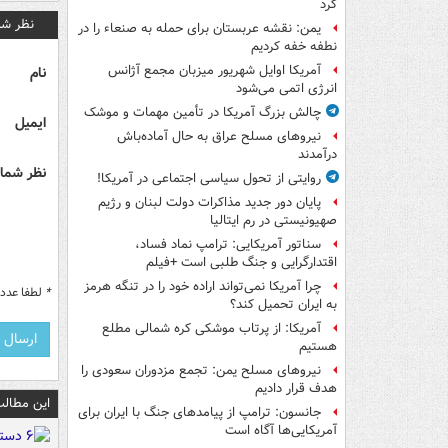
کرد
نظر شم
یمن: نقشه عربستان برای حمله به صنعاء را در
نطفه خفه کردیم
آمریکا اوایل شهریور میزبان مجمع آژانس
نام
انرژی اتمی می‌شود
چالش بزرگ آمریکا در تأمین مهمات و موشک
ایمیل
نیروهای مسلح عراق به حال آماده‌باش
درآمدند
نظر شما 
روایتی از تحول سیاسی اجتماعی در آمریکا!
پایان دور جدید مذاکرات دولت لبنان و رژیم
صهیونیستی در رم ایتالیا
سناتور آمریکایی: ترامپ نماد فساد،
اقتدارگرایی و جنگ طلبی است +فیلم
چرا آمریکا نمی‌تواند اراده خود را در تنگه هرمز
*
لطفا عدد م
به ایران تحمیل کند؟
آمریکا: از پرتاب موشکی کره شمالی مطلع
هستیم
نیروهای مسلح یمن: تجمع مزدوران سعودی را
هدف قرار دادیم
این مطالب
جانسون: ترامپ از پیامدهای جنگ با ایران برای
آمریکایی‌ها آگاه است