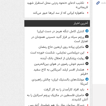
تکذیب ادعای «نحوه ردزنی محل استقرار شهید
لاریجانی»
ماهواره ایرانی که از سد ابرها عبور می‌کند
آخرین اخبار
کنترل کامل تنگه هرمز در دست ایران!
پرچم سیاه بر فراز گنبد حسینی همچنان در
اهتزاز است
ماجرای پیاده روی اربعین حاج رمضان
این دیپلماسی نمایشی، شکست خورده است
روایت پزشکیان از انحلال بانک آینده
شمیم خوش رضوی در هوای بین‌الحرمین
هشدار افسر ارشد آمریکایی به کاخ سفید
+فیلم
موشک‌های بالستیک ایران؛ چالش راهبردی
آمریکا
باید افراد کارآمدتر را به کار گرفت
حامیان فلسطین در مکزیک پرچم اسرائیل را به
آتش کشیدند
دبیرکل سازمان ملل باز هم خواستار آتش‌بس