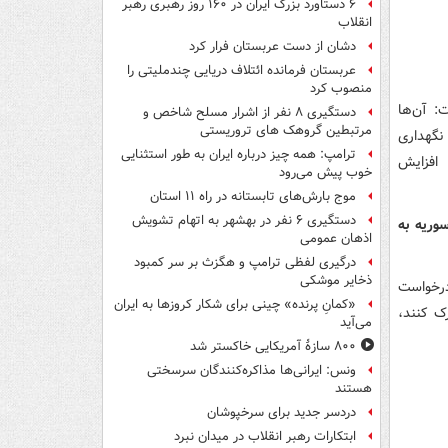
۶ دستاورد بزرگ ایران در ۱۶۰ روز رهبری رهبر
انقلاب
دشان از دست عربستان فرار کرد
عربستان فرمانده ائتلاف دریایی چندملیتی را
منصوب کرد
: آن‌ها
دستگیری ۸ نفر از اشرار مسلح شاخص و
مرتبطین گروهک های تروریستی
نگهداری
ترامپ: همه چیز درباره ایران به طور استثنایی
 افزایش
خوب پیش می‌رود
موج بارش‌های تابستانه در راه ۱۱ استان
دستگیری ۶ نفر در بهشهر به اتهام تشویش
وریه به
اذهان عمومی
درگیری لفظی ترامپ و هگزث بر سر کمبود
ذخایر موشکی
درخواست
«کمانِ پرنده» چینی برای شکار کروزها به ایران
ک کنند،
می‌آید
۸۰۰ سازۀ آمریکایی خاکستر شد
ونس: ایرانی‌ها مذاکره‌کنندگان سرسختی
هستند
دردسر جدید برای سرخپوشان
ابتکارات رهبر انقلاب در میدان نبرد