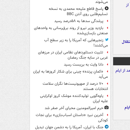
می‌شوند
پاسخ قاطع ملیحه محمدی به نسخه
تسلیم‌طلبی روی آنتن BBC
پرشدگی سدها به ۵۸درصد رسید
بازدید وزیر نیرو از روند برق‌رسانی به واحدهای
صنعتی بازسازی‌شده
زنجیرهایی که آمریکا را به زیر سطح آب
تقلال
می‌کشند!
تثبیت دستاوردهای نظامی ایران در مرزهای
غربی در سایه جنگ رمضان
دانا وایت به بن‌بست رسید
«کمانِ پرنده» چینی برای شکار کروزها به ایران
می‌آید
۷۰ درصد از صهیونیست‌ها نگران سلامت
انتخابات هستند
یاوه‌گویی تولیدکننده موشک کروز اوکراینی
علیه ایران
یام
حرم امیرالمومنین محیای آخر صفر شد
آخرین نبرد «داستان اسباب‌بازی» برای نجات
کودکی
جنگ با ایران، آمریکا را به دشمن جهان تبدیل