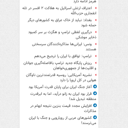
هرمز ادامه دارد
اعتراف ارتش اسرائیل به هلاکت ۲ افسر در تله
انفجاری حزب‌الله
بغداد: نباید از خاک عراق به کشورهای دیگر
حمله شود
درگیری لفظی ترامپ و هگزث بر سر کمبود
ذخایر موشکی
ونس: ایرانی‌ها مذاکره‌کنندگان سرسختی
هستند
ترامپ: توافق با ایران را ترجیح می‌دهم
ریزش پایگاه جدید ترامپ بافاصله‌گیری جوانان
و اقلیت‌ها از جمهوری‌خواهان
نشریه آمریکایی: روسیه قدرتمندترین ناوگان
هوایی در کل اروپا را دارد
آغاز جنگ ایران برای پایان قدرت آمریکا بود
قرار بود ایران به زانو درآید، اما به ابرقدرت
منطقه تبدیل شد!
افزایش مجدد قیمت بنزین نتیجه ابهام در
مذاکرات
کشورهای عربی از رویارویی و جنگ با ایران
می‌ترسند!