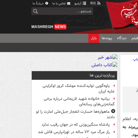
RSS
آرشیو
تماس با ما
دربارهٔ ما
MASHREGH
NEWS
یلم
دیدگاه
پیوندها
بازار
اپ
پربازدیدترین ها
یاوه‌گویی تولیدکننده موشک کروز اوکراینی
علیه ایران
بیانیه خانواده شهید لاریجانی درباره برخی
گمانه‌زنی‌های رسانه‌ای
ماهواره‌ها خسارت انفجار جبل‌علی امارت را لو
دادند
ه، اعلام
پادشاه سنگین‌وزنی که در جهان رقیب ندارد
برند به
راز مرگ مرد ۷۲ ساله در تهرانپارس فاش شد
ود.