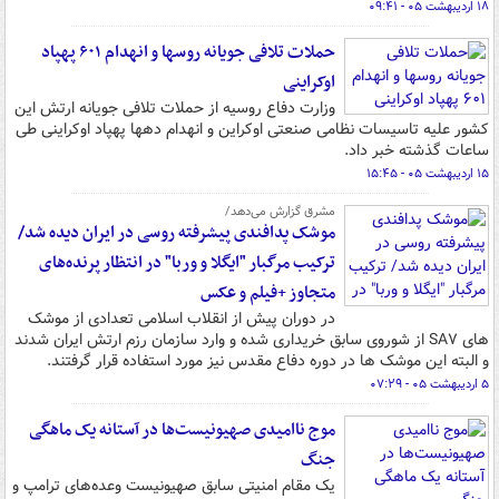
۱۸ اردیبهشت ۰۵ - ۰۹:۴۱
حملات تلافی جویانه روسها و انهدام ۶۰۱ پهپاد
اوکراینی
وزارت دفاع روسیه از حملات تلافی جویانه ارتش این
کشور علیه تاسیسات نظامی صنعتی اوکراین و انهدام دهها پهپاد اوکراینی طی
ساعات گذشته خبر داد.
۱۵ اردیبهشت ۰۵ - ۱۵:۴۵
مشرق گزارش می‌دهد/
موشک پدافندی پیشرفته روسی در ایران دیده شد/
ترکیب مرگبار "ایگلا و وربا" در انتظار پرنده‌های
متجاوز +فیلم و عکس
در دوران پیش از انقلاب اسلامی تعدادی از موشک
های SA۷ از شوروی سابق خریداری شده و وارد سازمان رزم ارتش ایران شدند
و البته این موشک ها در دوره دفاع مقدس نیز مورد استفاده قرار گرفتند.
۵ اردیبهشت ۰۵ - ۰۷:۲۹
موج ناامیدی صهیونیست‌ها در آستانه یک ماهگی
جنگ
یک مقام امنیتی سابق صهیونیست وعده‌های ترامپ و