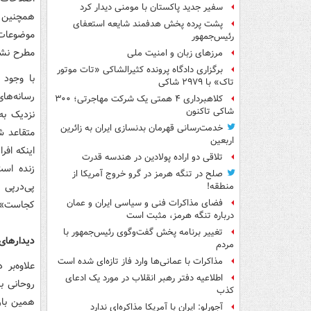
سفیر جدید پاکستان با مومنی دیدار کرد
همچنین د
پشت پرده پخش هدفمند شایعه استعفای
موضوعات 
رئیس‌جمهور
مطرح نش
مرزهای زبان و امنیت ملی
برگزاری دادگاه پرونده کثیرالشاکی «تات موتور
با وجود 
تاک» با ۲۹۷۹ شاکی
رسانه‌ها
کلاهبرداری ۴ همتی یک شرکت مهاجرتی؛ ۳۰۰
شاکی تاکنون
خدمت‌رسانی قهرمان بدنسازی ایران به زائرین
متقاعد ش
اربعین
اینکه افر
تلاقی دو اراده پولادین در هندسه قدرت
زنده است
صلح در تنگه هرمز در گرو خروج آمریکا از
پی‌درپی 
منطقه!
فضای مذاکرات فنی و سیاسی ایران و عمان
کجاست».
درباره تنگه هرمز، مثبت است
تغییر برنامه پخش گفت‌وگوی رئیس‌جمهور با
دیدارهای
مردم
مذاکرات با عمانی‌ها وارد فاز تازه‌ای شده است
علاوه‌بر
اطلاعیه دفتر رهبر انقلاب در مورد یک ادعای
روحانی ب
کذب
همین بار
آجورلو: ایران با آمریکا مذاکره‌ای ندارد