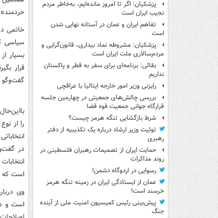
پزشکیان: اگر تا امروز مانده‌ایم، به‌خاطر مردم
خردمند» ت
نجیب ایران است
تفاهم ایران و عمان در آستانه نهایی شدن
خاتمی در
است
سیاسی کش
پزشکیان: مشروطه نماد بیداری، قانون‌گرایی و
مردم‌سالاری ملت ایران است
بسیار از
بقائی: برنامه‌ای برای سفر به قطر و پاکستان
قرار بگی
نداریم
گفت‌وگو ن
رایزنی وزیر امور خارجه ایتالیا با عراقچی
بررسی چالش‌های جمعیتی در چهارمین جلسه
قرارگاه جوانی جمعیت قوه قضا
بااین‌حال
شرط بازگشایی تنگه هرمز چیست؟
را از نو
توئیت وزیر ارشاد درباره یک تکذیبیه از دفتر
انتخابات
رهبری
در گفت‌و
حمایت ایران از تصمیمات رهبران فلسطینی در
روند مذاکرات
انتخابات
رسوایی در اردوگاه دشمن!
است که ش
عمان از ایستادگی ایران در زمینه تنگه هرمز
وی دربار
خرسند است!
پیش‌بینی رئیس کمیسیون امنیت ملی از آینده
است و در
جنگ
اصلاحات 