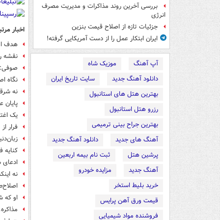
بررسی آخرین روند مذاکرات و مدیریت مصرف
انرژی
جزئیات تازه از اصلاح قیمت بنزین
اخبار مرتب
ایران ابتکار عمل را از دست آمریکایی‌ گرفته!
هدف اص
نقشه ر
آپ آهنگ
موزیک شاه
صوفی: د
دانلود آهنگ جدید
سایت تاریخ ایران
نگاه ا
نه شرقی
بهترین هتل های استانبول
پایان 
رزرو هتل استانبول
یک اغت
بهترین جراح بینی ترمیمی
فرار از
زبان‌دن
آهنگ های جدید
دانلود آهنگ جدید
کنایه ف
پرشین هتل
ثبت نام بیمه اربعین
ادعای س
آهنگ جدید
مزایده خودرو
نه اینک
خرید بلیط استخر
اصلاح‌ط
او که ش
قیمت ورق آهن پرایس
مذاکره،
فروشنده مواد شیمیایی