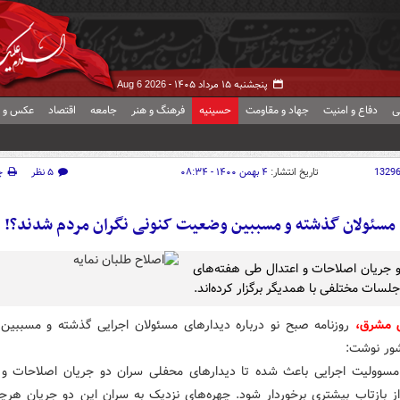
پنجشنبه ۱۵ مرداد ۱۴۰۵ -
Aug 6 2026
ی
دفاع و امنیت
جهاد و مقاومت
حسینیه
فرهنگ و هنر
جامعه
اقتصاد
عکس و ف
1329
تاریخ انتشار:
۴ بهمن ۱۴۰۰ - ۰۸:۳۴
۵ نظر
چ
مسئولان گذشته و مسببین وضعیت کنونی نگران مردم شدند؟!
 جریان اصلاحات و اعتدال طی هفته‌های
لسات مختلفی با همدیگر برگزار کرده‌اند.
ش مشرق،
روزنامه صبح نو درباره دیدارهای مسئولان اجرایی گذشته و مسببی
ور نوشت:
مسوولیت اجرایی باعث شده تا دیدارهای محفلی سران دو جریان اصلاحات و ا
از بازتاب بیشتری برخوردار شود. چهره‌های نزدیک به سران این دو جریان هرچ