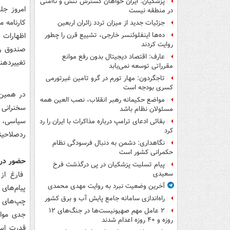
پزشکیان: ایران خواهان گسترش تنش و ناامنی
امروز جل
در منطقه نیست
کارنامه م
جزئیات جدید از میزان تردد زائران اربعین
اظهارات 
ده‌ها اینفلوئنسر خارجی، تشییع قرن را چطور
روایت کردند
صندوق رأی
عارف: اقتصاد دیجیتال بدون رفع موانع
تغییردهند
مقرراتی توسعه نمی‌یابد
تاجگردون: مهار تورم در گرو تامین غیرتورمی
کسری بودجه است
در همین 
مواضع حکیمانه رهبر انقلاب، نصب العین همه
سخنرانی 
مسئولان نظام باشد
سیاسی، س
بقائی ادعای ترامپ درباره مذاکرات با ایران را رد
کرد
ردصلاحیت
نگاهداری: دشمن به دنبال فرسودگی نظام
حکمرانی کشور است
حضور در 
پیام تسلیت پزشکیان در پی درگذشت فرخ
فارغ از 
سعیدی
آخرین وضعیت نبرد به روایت مهدی محمدی
پیام‌های
راه‌اندازی سامانه جامع پایش آب و برق کشور
چپ‌های ر
۲ عامل مهم صهیونیست‌ها در جنگ‌های ۱۲
جدی مواج
روزه و ۴۰ روزه اعدام شدند
قدرت است