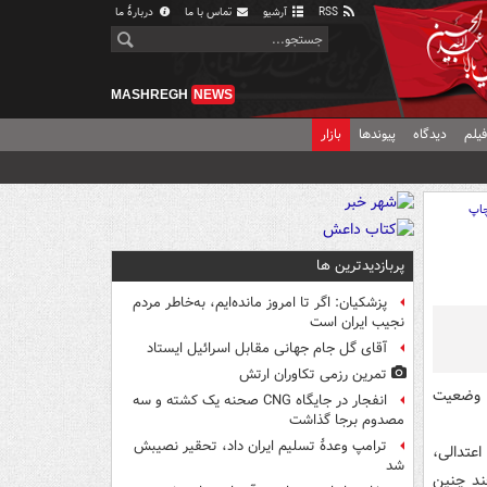
RSS
آرشیو
تماس با ما
دربارهٔ ما
MASHREGH
NEWS
یلم
دیدگاه
پیوندها
بازار
اپ
پربازدیدترین ها
پزشکیان: اگر تا امروز مانده‌ایم، به‌خاطر مردم
نجیب ایران است
آقای گل جام جهانی مقابل اسرائیل ایستاد
تمرین رزمی تکاوران ارتش
ن وضعیت
انفجار در جایگاه CNG صحنه یک کشته و سه
مصدوم برجا گذاشت
ترامپ وعدۀ تسلیم ایران داد، تحقیر نصیبش
عتدالی،
شد
ند چنین