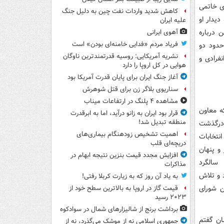
ای خاتمی
کاهش شدید واردات نفت چین به دلیل جنگ
دیدار او
علیه ایران
 درباره
آهوی ایرانی
فریاد مردم «فدایی خامنه‌ای بودن» است
حدود دو
نشریه آمریکایی: روسیه قدرتمندترین ناوگان
فرادی و
هوایی در کل اروپا را دارد
آغاز جنگ ایران برای پایان قدرت آمریکا بود
سناریوی بلاگر زن برای قتل شوهرش
مشاهده ۴ پلنگ در ارتفاعات میناب
ه معاون
قرار بود ایران به زانو درآید، اما به ابرقدرت
منطقه تبدیل شد!
درگذشت
اهمیت تشخیص زودهنگام بیماری‌های
نتخابات
دریچه‌ای قلب
و پنهان
افزایش مجدد قیمت بنزین نتیجه ابهام در
سالگرد
مذاکرات
 و تلاش
به یاد آن روز که به زیارت کربلا رفتی!
ر حکومت داشته باشند... من را در سال۹۶ همین شورای
قیمت گاز در اروپا به بالاترین سطح خود از
۲۰۲۳ رسید
برداشت برنج از شالیزارهای شمال در سوادکوه
ایشان گفتم
جمهوری اسلامی نه از موشک می‌گذرد، نه از