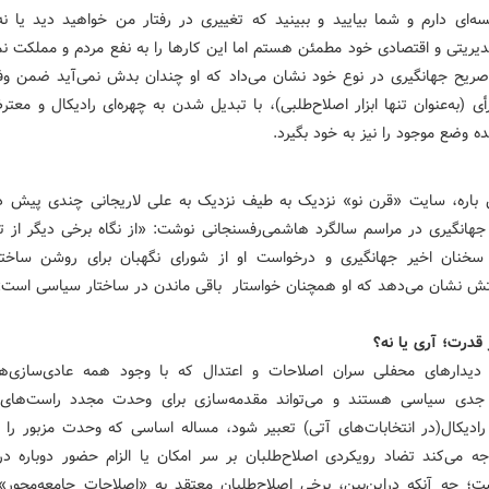
سه‌ای دارم و شما بیایید و ببینید که تغییری در رفتار من خواهید دید یا نه
دیریتی و اقتصادی خود مطمئن هستم اما این کارها را به نفع مردم و مملکت نم
صریح جهانگیری در نوع خود نشان می‌داد که او چندان بدش نمی‌آید ضمن وفا
 (به‌عنوان تنها ابزار اصلاح‌طلبی)، با تبدیل شدن به چهره‌ای رادیکال و مع
ه وضع موجود را نیز به خود بگیرد.
باره، سایت «قرن نو» نزدیک به طیف نزدیک به علی لاریجانی چندی پیش د
جهانگیری در مراسم سالگرد هاشمی‌رفسنجانی نوشت: «از نگاه برخی دیگر از تح
خنان اخیر جهانگیری و درخواست او از شورای نگهبان برای روشن ساخت
ش نشان می‌دهد که او همچنان خواستار باقی ماندن در ساختار سیاسی است»
قدرت؛ آری یا نه؟
دیدارهای محفلی سران اصلاحات و اعتدال که با وجود همه عادی‌سازی‌ه
 جدی سیاسی هستند و می‌تواند مقدمه‌سازی برای وحدت مجدد راست‌های 
ادیکال(در انتخابات‌های آتی) تعبیر شود، مساله اساسی که وحدت مزبور را 
ه می‌کند تضاد رویکردی اصلاح‌طلبان بر سر امکان یا الزام حضور دوباره در
؛ چه آنکه دراین‌بین، برخی اصلاح‌طلبان معتقد به «اصلاحات جامعه‌محور»