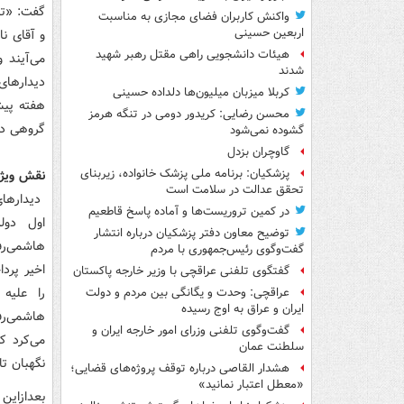
گفت: «تا 
واکنش کاربران فضای مجازی به مناسبت
اربعین حسینی
و آقای نا
هیئات دانشجویی راهی مقتل رهبر شهید
می‌آیند 
شدند
دیدارهای
کربلا میزبان میلیون‌ها دلداده حسینی
هفته پیش
محسن رضایی: کریدور دومی در تنگه هرمز
گروهی دید
گشوده نمی‌شود
گاوچران بزدل
پزشکیان: برنامه ملی پزشک خانواده، زیربنای
نقش ویژه
تحقق عدالت در سلامت است
دیدارهای
در کمین تروریست‌ها و آماده پاسخ قاطعیم
اول دول
توضیح معاون دفتر پزشکیان درباره انتشار
هاشمی‌رف
گفت‌وگوی رئیس‌جمهوری با مردم
اخیر پرد
گفتگوی تلفنی عراقچی با وزیر خارجه پاکستان
را علیه
عراقچی: وحدت و یگانگی بین مردم و دولت
ایران و عراق به اوج رسیده
هاشمی‌رف
گفت‌وگوی تلفنی وزرای امور خارجه ایران و
سلطنت عمان
نگهبان تایید کرد و 
هشدار القاصی درباره توقف پروژه‌های قضایی؛
«معطل اعتبار نمانید»