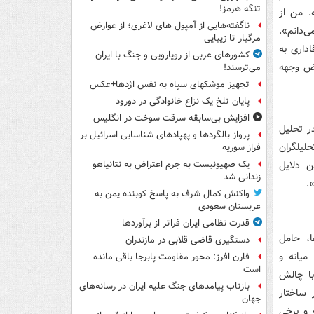
تنگه هرمز!
. من از
ناگفته‌هایی از آمپول های لاغری؛ از عوارض
ی‌دانم».
مرگبار تا زیبایی
داری به
کشورهای عربی از رویارویی و جنگ با ایران
ترض وجهه
می‌ترسند!
تجهیز موشکهای سپاه به نفس اژدها+عکس
پایان تلخ یک نزاع خانوادگی در دورود
افزایش بی‌سابقه سرقت سوخت در انگلیس
ر تحلیل
پرواز بالگردها و پهپادهای شناسایی اسرائیل بر
لیلگران
فراز سوریه
ن دلایل
یک صهیونیست به جرم اعتراض به نتانیاهو
زندانی شد
.
واکنش کمال شرف به پاسخ کوبنده یمن به
عربستان سعودی
قدرت نظامی ایران فراتر از برآوردها
ا، حامل
دستگیری قاضی قلابی در مازندران
میانه و
فارن افرز: محور مقاومت پابرجا باقی مانده
است
با چالش
بازتاب پیامدهای جنگ علیه ایران در رسانه‌های
 ساختار
جهان
 و برخی