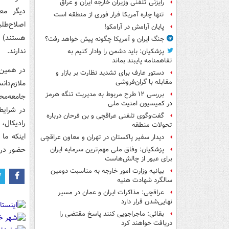
رایزنی تلفنی وزیران خارجه ایران و عراق
دیگر مع
تنها چاره آمریکا فرار فوری از منطقه است
اصلاح‌طل
پایان آرامش در آرامکو!
هستند) ن
جنگ ایران و آمریکا چگونه پیش خواهد رفت؟
ندارند.
پزشکیان: باید دشمن را وادار کنیم به
تفاهم‎نامه پایبند بماند
دستور عارف برای تشدید نظارت بر بازار و
مقابله با گران‌فروشی
ملازم‌دا
بررسی ۱۲ طرح مربوط به مدیریت تنگه هرمز
جامعه‌مح
در کمیسیون امنیت ملی
در شرای
گفت‌وگوی تلفنی عراقچی و بن فرحان درباره
رادیکال،
تحولات منطقه
اینکه ما 
دیدار سفیر پاکستان در تهران و معاون عراقچی
حضور در 
پزشکیان: وفاق ملی مهم‌ترین سرمایه ایران
برای عبور از چالش‌هاست
بیانیه وزارت امور خارجه به مناسبت دومین
سالگرد شهادت هنیه
عراقچی: مذاکرات ایران و عمان در مسیر
نهایی‌شدن قرار دارد
بقائی: ماجراجویی کنند پاسخ مقتضی را
دریافت خواهند کرد