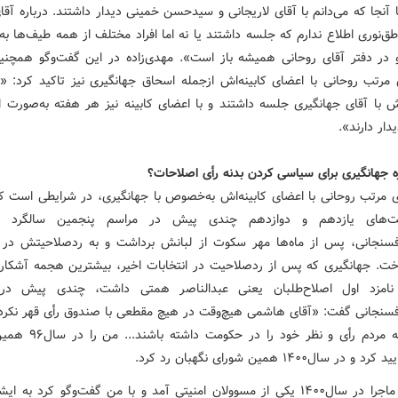
آنجا که می‌دانم با آقای لاریجانی و سیدحسن خمینی دیدار داشتند. درباره آق
طق‌نوری اطلاع ندارم که جلسه داشتند یا نه اما افراد مختلف از همه طیف‌ها به 
و در دفتر آقای روحانی همیشه باز است». مهدی‌زاده در این گفت‌وگو همچنین
 مرتب روحانی با اعضای کابینه‌اش ازجمله اسحاق جهانگیری نیز تاکید کرد: «
 با آقای جهانگیری جلسه داشتند و با اعضای کابینه نیز هر هفته به‌صورت ان
ار دارند».
 جهانگیری برای سیاسی کردن بدنه رأی اصلاحات؟
 مرتب روحانی با اعضای کابینه‌اش به‌خصوص با جهانگیری، در شرایطی است ک
ت‌های یازدهم و دوازدهم چندی پیش در مراسم پنجمین سالگرد 
سنجانی، پس از ماه‌ها مهر سکوت از لبانش برداشت و به ردصلاحیتش در ا
اخت. جهانگیری که پس از ردصلاحیت در انتخابات اخیر، بیشترین هجمه آشکار 
 نامزد اول اصلاح‌طلبان یعنی عبدالناصر همتی داشت، چندی پیش در 
سنجانی گفت: «آقای هاشمی هیچ‌وقت در هیچ مقطعی با صندوق رأی قهر نکرد
می‌کرد که مردم رأی و نظر خود را د
در سال۱۴۰۰ همین شورای نگهبان رد کرد.
بعدازاین ماجرا در سال۱۴۰۰ یکی از مسوولان امنیتی آمد و با من گفت‌وگو کرد به 