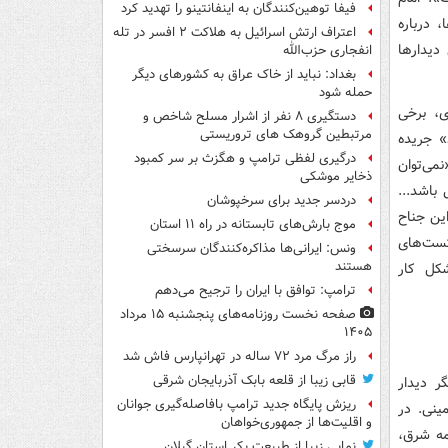
فیفا توهین‌کنندگان به اینفانتینو را تهدید کرد
 درباره
اعتراف ارتش اسرائیل به هلاکت ۲ افسر در تله
دیدارها
انفجاری حزب‌الله
بغداد: نباید از خاک عراق به کشورهای دیگر
حمله شود
ی، برخی
دستگیری ۸ نفر از اشرار مسلح شاخص و
مرتبطین گروهک های تروریستی
» جریده
درگیری لفظی ترامپ و هگزث بر سر کمبود
تصریح کرد: «نمی‌توان
ذخایر موشکی
باشد...
دردسر جدید برای سرخپوشان
این جناح
موج بارش‌های تابستانه در راه ۱۱ استان
کست‌های
ونس: ایرانی‌ها مذاکره‌کنندگان سرسختی
هستند
شکل کار
ترامپ: توافق با ایران را ترجیح می‌دهم
صفحه نخست روزنامه‌های پنجشنبه ۱۵ مرداد
۱۴۰۵
راز مرگ مرد ۷۲ ساله در تهرانپارس فاش شد
قابی زیبا از قلعه بابک آذربایجان شرقی
ر دیدار
ریزش پایگاه جدید ترامپ بافاصله‌گیری جوانان
ینی. در
و اقلیت‌ها از جمهوری‌خواهان
مه شرق،
نمایی زیبا از طبیعت بکر استان گیلان