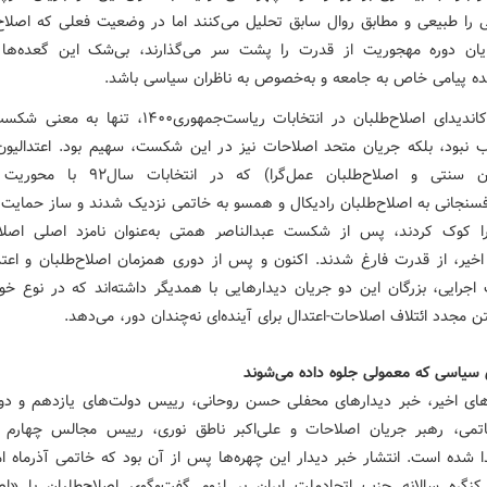
ی را طبیعی و مطابق روال سابق تحلیل می‌کنند اما در وضعیت فعلی که اصلاح‌
رایان دوره مهجوریت از قدرت را پشت سر می‌گذارند، بی‌شک این گعده‌ها م
نده پیامی خاص به جامعه و به‌خصوص به ناظران سیاسی باشد.
شکست کاندیدای اصلاح‌طلبان در انتخابات ریاست‌جمهوری۱۴۰۰، تن
ب نبود، بلکه جریان متحد اصلاحات نیز در این شکست، سهیم بود. اعتدالیون 
اصولگرایان سنتی و اصلاح‌طلبان عمل‌گرا) که در انتخ
سنجانی به اصلاح‌طلبان رادیکال و همسو به خاتمی نزدیک شدند و ساز حمایت
ا کوک کردند، پس از شکست عبدالناصر همتی به‌عنوان نامزد اصلی اصل
 اخیر، از قدرت فارغ شدند. اکنون و پس از دوری همزمان اصلاح‌طلبان و اعتدا
اجرایی، بزرگان این دو جریان دیدارهایی با همدیگر داشته‌اند که در نوع خود
 مجدد ائتلاف اصلاحات-اعتدال برای آینده‌ای نه‌چندان دور، می‌دهد.
 سیاسی که معمولی جلوه داده می‌شوند
ی اخیر، خبر دیدارهای محفلی حسن روحانی، رییس دولت‌های یازدهم و دوا
می، رهبر جریان اصلاحات و علی‌اکبر ناطق نوری، رییس مجالس چهارم 
 شده است. انتشار خبر دیدار این چهره‌ها پس از آن بود که خاتمی آذرماه ا
نگره سالانه حزب اتحادملت ایران بر لزوم گفت‌وگوی اصلاح‌طلبان با «اصو