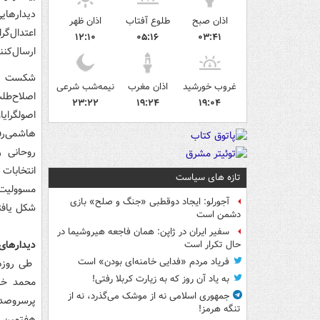
دیدارهای
اذان صبح
طلوع آفتاب
اذان ظهر
اعتدال‌گ
۱۲:۱۰
۰۵:۱۶
۰۳:۴۱
ارسال‌کن
غروب خورشید
اذان مغرب
نیمه‌شب شرعی
اصلاح‌طل
۲۳:۲۲
۱۹:۲۴
۱۹:۰۴
هاشمی‌رف
روحانی ر
انتخابات
تازه های سیاست
مسوولیت 
آجورلو: ایجاد دوقطبی «جنگ و صلح‌» بازی
شکل یافتن
دشمن است
سفیر ایران در ژاپن: همان فاجعه هیروشیما در
دیدارهای
حال تکرار است
فریاد مردم «فدایی خامنه‌ای بودن» است
طی روزها
به یاد آن روز که به زیارت کربلا رفتی!
محمد خات
جمهوری اسلامی نه از موشک می‌گذرد، نه از
پرسروصدا
تنگه هرمز!
هفتمین ک