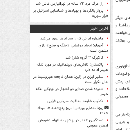
راز مرگ مرد ۷۲ ساله در تهرانپارس فاش شد
پرواز بالگردها و پهپادهای شناسایی اسرائیل بر
فراز سوریه
ای دیگر
دآشنا و
آخرین اخبار
‌خواهند
ماهواره ایرانی که از سد ابرها عبور می‌کند
 بهترند
آجورلو: ایجاد دوقطبی «جنگ و صلح‌» بازی
دشمن است
کالابرگ ۳ گروه شارژ شد
پاکستان: تلاش‌های دیپلماتیک در مورد تنگه
اطق‌نوری
هرمز ادامه دارد
موضوعات
سفیر ایران در ژاپن: همان فاجعه هیروشیما در
ندی پیش
حال تکرار است
لاحات و
شنیده شدن صدای دو انفجار در نزدیکی تنگه
هرمز
 معمولی
تکذیب شایعه معافیت سربازان فراری
روزنامه‌های ورزشی امروز پنج‌شنبه ۱۵ مرداد
۱۴۰۵
احترامی
دستگیری ۶ نفر در بهشهر به اتهام تشویش
و جریان
اذهان عمومی
». امام