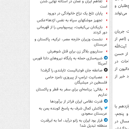
تفاهم ایران و عمان در آستانه نهایی شدن
طلبان و
است
ی‌تواند
پایان تلخ یک نزاع خانوادگی در دورود
تجهیز موشکهای سپاه به نفس اژدها+عکس
بازیکنان بی‌کیفیت، پرسپولیس را از قهرمانی
ها به معنی شکست جریان
دور کردند
(اعم از
نشست وزیران خارجه مصر، ترکیه، پاکستان و
عربستان
ابات سال۹۲ با محوریت آیت‌الله
سناریوی بلاگر زن برای قتل شوهرش
 از حسن
شبیه‌سازی حمله به پایگاه نیروهای دلتا فورس
احات در
آمریکا
لیون از
صاعقه جان فوتبالیست تایلندی را گرفت!
 خبر از
عصبانیت ترامپ از پیروزی نامزد حامی
فلسطین در میشیگان
بقائی: برنامه‌ای برای سفر به قطر و پاکستان
نداریم
قدرت نظامی ایران فراتر از برآوردها
زدهم با
واکنش کمال شرف به پاسخ کوبنده یمن به
و پنجم،
عربستان سعودی
قرار بود ایران به زانو درآید، اما به ابرقدرت
مسال در
منطقه تبدیل شد!
لگرایان