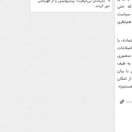
بازیکنان بی‌کیفیت، پرسپولیس را از قهرمانی
که حتی
دور کردند
ی سیاست
هم‌نظری
ر گفت‌وگو با «اعتماد»، با
اصلاحات
 منصوری
به طیف
با بیان
از امکان
ستیم».