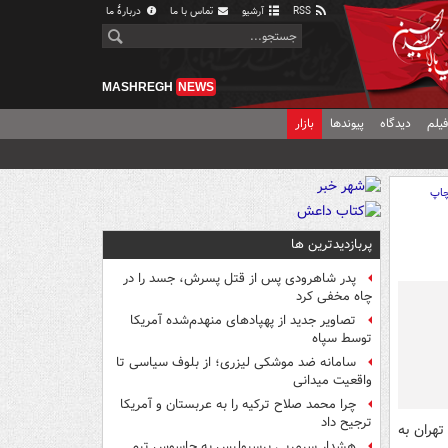
RSS
آرشیو
تماس با ما
دربارهٔ ما
MASHREGH
NEWS
یلم
دیدگاه
پیوندها
بازار
اپ
پربازدیدترین ها
پدر شاهرودی پس از قتل پسرش، جسد را در
چاه مخفی کرد
تصاویر جدید از پهپادهای منهدم‌شده آمریکا
توسط سپاه
سامانه ضد موشکی لیزری؛ از بلوف سیاسی تا
واقعیت میدانی
چرا محمد صلاح ترکیه را به عربستان و آمریکا
ترجیح داد
هران به
هشدار سرمربی پرسپولیس به جاسوس تیم