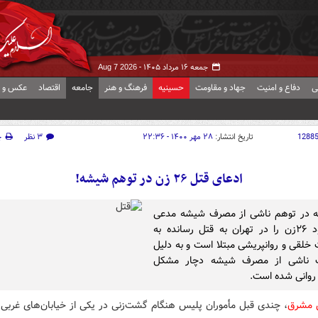
جمعه ۱۶ مرداد ۱۴۰۵ -
Aug 7 2026
ی
دفاع و امنیت
جهاد و مقاومت
حسینیه
فرهنگ و هنر
جامعه
اقتصاد
عکس و ف
1288
تاریخ انتشار:
۲۸ مهر ۱۴۰۰ - ۲۲:۳۶
۳ نظر
چ
ادعای قتل ۲۶ زن در توهم شیشه!
ه در توهم ناشی از مصرف شیشه مدعی
شده بود ۲۶‌زن را در تهران به قتل رسانده به
ت خلقی و روانپریشی مبتلا است و به دلیل
 ناشی از مصرف شیشه دچار مشکل
روانی شده است.
ش مشرق
، چندی قبل مأموران پلیس هنگام گشت‌زنی در یکی از خیابان‌های غربی ت