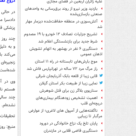
دروغ گفت
علیه زائران اربعین در فضای مجازی
بازدید وزیر نیرو از روند برق‌رسانی به واحدهای
در حالی 
صنعتی بازسازی‌شده
دادسرا م
آتش‌سوزی در منطقه حفاظت‌شده دیزمار مهار
شد
پزشکی قان
تشریح جزئیات تصادف ۱۲ خودرو با ۱۹ مصدوم
چند روز ق
شرط جدید برای بازنشستگی اعلام شد
و به دلی
دستگیری ۶ نفر در بهشهر به اتهام تشویش
می‌کند ب
اذهان عمومی
موج بارش‌های تابستانه در راه ۱۱ استان
زنجیره‌ا
راز مرگ مرد ۷۲ ساله در تهرانپارس فاش شد
شده‌است 
قابی زیبا از قلعه بابک آذربایجان شرقی
وی در آخ
نمایی زیبا از طبیعت بکر استان گیلان
هستم ناش
سناریوی بلاگر زن برای قتل شوهرش
چند سالی
اهمیت تشخیص زودهنگام بیماری‌های
دریچه‌ای قلب
نشده‌ام.
ناگفته‌هایی از آمپول های لاغری؛ از عوارض
تحقیقات د
مرگبار تا زیبایی
پایان تلخ یک نزاع خانوادگی در دورود
منبع: روز
دستگیری قاضی قلابی در مازندران