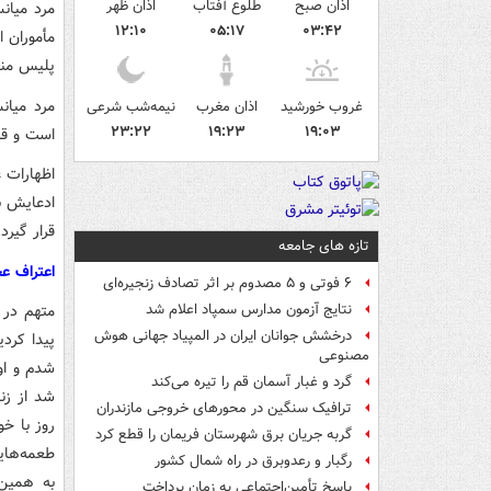
اذان صبح
طلوع آفتاب
اذان ظهر
مرد میان
۱۲:۱۰
۰۵:۱۷
۰۳:۴۲
پلیس منت
مرد میان
غروب خورشید
اذان مغرب
نیمه‌شب شرعی
۲۳:۲۲
۱۹:۲۳
۱۹:۰۳
است و قبلاً ۲۶‌زن جوان را به قتل 
اظهارات 
ادعایش به
قرار گیرد.
تازه های جامعه
اعتراف ع
۶ فوتی و ۵ مصدوم بر اثر تصادف زنجیره‌ای
متهم در 
نتایج آزمون مدارس سمپاد اعلام شد
درخشش جوانان ایران در المپیاد جهانی هوش
پیدا کرد
مصنوعی
شدم و او
گرد و غبار آسمان قم را تیره می‌کند
شد از زن
ترافیک سنگین در محورهای خروجی مازندران
روز با خو
گربه جریان برق شهرستان فریمان را قطع کرد
طعمه‌هایم
رگبار و رعدوبرق در راه شمال کشور
به همین 
پاسخ تأمین‌اجتماعی به زمان پرداخت