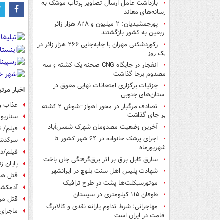
بازداشت عامل ارسال تصاویر پرتاب موشک به
رسانه‌های معاند
پورجمشیدیان: ۲ میلیون و ۸۲۸ هزار زائر
اربعین به کشور بازگشتند
رکوردشکنی مهران با جابه‌جایی ۲۶۶ هزار زائر در
یک روز
انفجار در جایگاه CNG صحنه یک کشته و سه
مصدوم برجا گذاشت
جزئیات برگزاری امتحانات نهایی معوق در
اخبار مرتب
استان‌های جنوبی
عذاب و
تصادف مرگبار در محور اهواز–شوش ۲ کشته
بر جای گذاشت
سناریو
آخرین وضعیت مصدومان شهرک شمس‌آباد
فیلم/ ت
اجرای پزشک خانواده در ۶۴ شهر کشور تا
سرگذشت
شهریورماه
فیلم/دستگیری 
سارق کابل برق بر اثر برق‌گرفتگی جان باخت
پایان ز
شهادت پلیس اهل سنت بلوچ در ایرانشهر
قتل همس
موتورسیکلت‌ها پشت درِ طرح ترافیک
آدمکشی ۳۰ میلیونی
طوفان ۱۱۵ کیلومتری در سیستان
قتل مرد جو
مهاجرانی: شرط تداوم یارانه نقدی و کالابرگ
ماجرای 
اقامت در ایران است