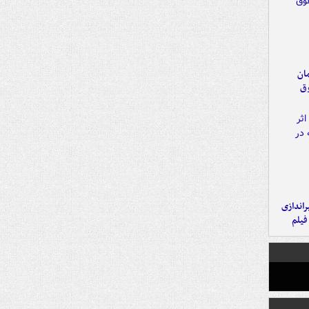
مان
وق
یراندازی
فیلم