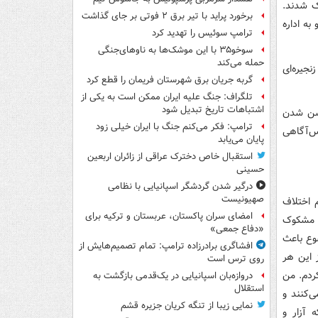
ک شدند.
برخورد پراید با تیر برق ۲ فوتی بر جای گذاشت
۴۳‌ساله را بازداشت و به اداره
ترامپ سوئیس را تهدید کرد
سوخو۳۵ با این موشک‌ها به ناوهای‌جنگی
حمله می‌کند
جیره‌ای
گربه جریان برق شهرستان فریمان را قطع کرد
تلگراف: جنگ علیه ایران ممکن است به یکی از
اشتباهات تاریخ تبدیل شود
وشن شدن
ترامپ: فکر می‌کنم جنگ با ایران خیلی زود
یس‌آگاهی
پایان می‌یابد
استقبال خاص دخترک عراقی از زائران اربعین
حسینی
درگیر شدن گردشگر اسپانیایی با نظامی
صهیونیست
 اختلاف
امضای سران پاکستان، عربستان و ترکیه برای
م مشکوک
«دفاع جمعی»
وع باعث
افشاگری برادرزاده ترامپ: تمام تصمیم‌هایش از
 این هر
روی ترس است
کردم. من
دروازه‌بان اسپانیایی در یک‌قدمی بازگشت به
استقلال
ی‌کنند و
نمایی زیبا از تنگه کریان جزیره قشم
 آزار و