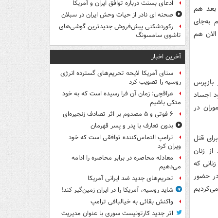
ادعای بسنت درباره توافق ایران و آمریکا
 بعد هم
صحنه ای نادر از حیات وحش ایران در سبلان
 به‌جای
رکوردشکنی پیش‌فروش جدیدترین گوشی‌های
د و الان هم
تاشوی سامسونگ
آخرین اخبار
سنای آمریکا لایحه تحریم‌های گسترده انرژی
 بازپرس
روسیه را تصویب کرد
عراقچی: زمان آن فرا رسیده است که به خود
د اجساد
متکی باشیم
وران در
۶ فوتی و ۵ مصدوم بر اثر تصادف زنجیره‌ای
بدون تعارف با پدر و پسر قهرمان
رای قتل
ترامپ التماس‌کننده توافقی است که خود
ویران کرد
از زنان
معادله محاصره در برابر محاصره را ادامه
زنانی که
می‌دهیم
در حضور
تحریم‌های جدید ضد ایرانی آمریکا
ی‌کردیم
شاید روسیه، آمریکا را در ایران زمین‌گیر کند!
واکنش بقائی به خیالبافی ترامپ
اثر جدید کارتونیست سوری با عنوان مدیریت