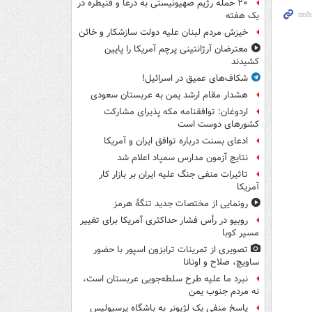
۲۰ حمله رژیم صهیونیستی به درعا و قنیطره در
یک هفته
خیزش مردم لبنان علیه دولت سازشکار و خائن
معترضان آرژانتینی پرچم آمریکا را پایین
کشیدند
شکاف‌های عمیق در اسرائیل!
هشدار مقام ارشد یمن به عربستان سعودی
اردوغان: توافقنامه مکه پذیرای مشارکت
کشورهای دوست است
ادعای بسنت درباره توافق ایران و آمریکا
نتایج آزمون مدارس سمپاد اعلام شد
تاثیرات منفی جنگ علیه ایران بر بازار کار
آمریکا
رونمایی از مختصات جدید تنگۀ هرمز
روبیو در رأس فشار حداکثری آمریکا برای تغییر
مسیر کوبا
تصویری از تمرینات ترابزون اسپور با حضور
ساویچ، صلاح و اونانا
نبرد ما علیه طرح سلطه‌جویی عربستان است،
نه مردم جنوب یمن
پاسخ منفی یک لژیونر به باشگاه پرسپولیس