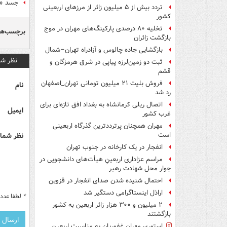
جسد «ش
تردد بیش از ۵ میلیون زائر از مرزهای اربعینی
کشور
تخلیه ۸۰ درصدی پارکینگ‌های مهران در موج
برچسب‌ها
بازگشت زائران
بازگشایی جاده چالوس و آزادراه تهران–شمال
نظر شم
ثبت دو زمین‌لرزه پیاپی در شرق هرمزگان و
قشم
فروش بلیت ۲۱ میلیون تومانی تهران_اصفهان
نام
رد شد
اتصال ریلی کرمانشاه به بغداد افق تازه‌ای برای
ایمیل
غرب کشور
مهران همچنان پرترددترین گذرگاه اربعینی
نظر شما 
است
انفجار در یک کارخانه در جنوب تهران
مراسم عزاداری اربعینِ هیأت‌های دانشجویی در
جوار محل شهادت رهبر
احتمال شنیده شدن صدای انفجار در قزوین
اراذل اینستاگرامی دستگیر شد
*
لطفا عدد م
۲ میلیون و ۳۰۰ هزار زائر اربعین به کشور
بازگشتند
استوری مهران غفوریان به مناسبت اربعین