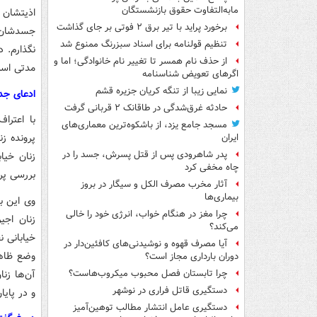
مابه‌التفاوت حقوق بازنشستگان
اذیتشان 
برخورد پراید با تیر برق ۲ فوتی بر جای گذاشت
جسدشان ر
تنظیم قولنامه برای اسناد سبزرنگ ممنوع شد
از حذف نام همسر تا تغییر نام خانوادگی؛ اما و
مدتی است
اگرهای تعویض شناسنامه
نمایی زیبا از تنگه کریان جزیره قشم
ادعای جد
حادثه غرق‌شدگی در طاقانک ۲ قربانی گرفت
با اعترا
مسجد جامع یزد، از باشکوه‌ترین معماری‌های
پرونده ز
ایران
پدر شاهرودی پس از قتل پسرش، جسد را در
زنان خیا
چاه مخفی کرد
بررسی پرو
آثار مخرب مصرف الکل و سیگار در بروز
بیماری‌ها
وی این ب
چرا مغز در هنگام خواب، انرژی خود را خالی
زنان اجی
می‌کند؟
خیابانی ن
آیا مصرف قهوه و نوشیدنی‌های کافئین‌دار در
وضع ظاهر
دوران بارداری مجاز است؟
آن‌ها زن
چرا تابستان فصل محبوب میکروب‌هاست؟
دستگیری قاتل فراری در نوشهر
و در پایا
دستگیری عامل انتشار مطالب توهین‌آمیز