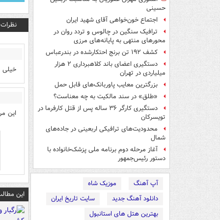
حسینی
اجتماع خون‌خواهی آقای شهید ایران
نظرات
ترافیک سنگین در چالوس و تردد روان در
محورهای منتهی به پایانه‌های مرزی
کشف ۱۹۲ تن برنج احتکارشده در بندرعباس
دستگیری اعضای باند کلاهبرداری ۲ هزار
خیلی تا
میلیاردی در تهران
بزرگترین معایب پاوربانک‌های قابل حمل
«طلق» در سند مالکیت به چه معناست؟
دستگیری کارگر ۳۶ ساله پس از قتل کارفرما در
این مر
تویسرکان
محدودیت‌های ترافیکی اربعینی در جاده‌های
شمال‌
آغاز مرحله دوم برنامه ملی پزشک‌خانواده با
دستور رئیس‌جمهور
آپ آهنگ
موزیک شاه
این مطالب
دانلود آهنگ جدید
سایت تاریخ ایران
بهترین هتل های استانبول