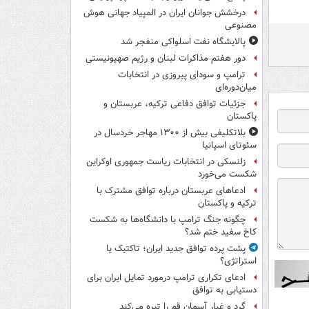
درخشش جوانان ایران در المپیاد جهانی هوش
مصنوعی
پالایشگاه نفت اسلواکی منفجر شد
دور هفتم مذاکرات لبنان و رژیم صهیونیستی
ترامپ و سودای پیروزی در انتخابات
میان‌دوره‌ای
جزئیات توافق دفاعی ترکیه، عربستان و
پاکستان
بلاتکلیفی بیش از ۱۳۰۰ مهاجر خردسال در
سئوتای اسپانیا
زلنسکی در انتخابات ریاست جمهوری اوکراین
شکست می‌خورد
ادعاهای عربستان درباره توافق مشترک با
ترکیه و پاکستان
چگونه جنگ ترامپ با دانشگاه‌ها به شکست
کاخ سفید ختم شد؟
پشت پرده توافق جدید ایران؛ تاکتیک یا
استراتژی؟
ادعای تکراری ترامپ درمورد تمایل ایران برای
دستیابی به توافق
گرد و غبار آسمان قم را تیره می‌کند