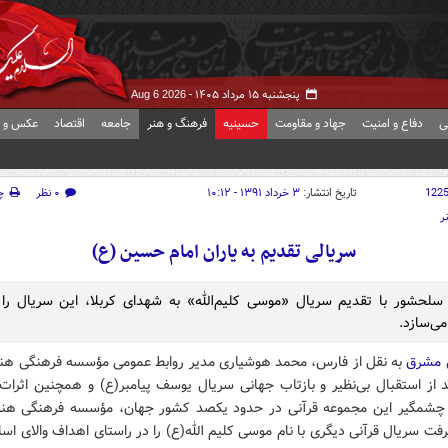
پنجشنبه ۱۵ مرداد ۱۴۰۵ -
Aug 6 2026
ی
دفاع و امنیت
جهاد و مقاومت
حسینیه
فرهنگ و هنر
جامعه
اقتصاد
عکس و ف
122
تاریخ انتشار:
۳ خرداد ۱۳۹۱ - ۱۰:۱۲
۰ نظر
چ
ر
سریالی تقدیم به یاران امام حسین (ع)
ی‌سازد.
مشرق
به نقل از فارس، محمد هوشیاری ‌مدیر ‌‌روابط‌ عمومی‌ مؤسسه‌ فرهنگی ‌هنری
 از استقبال بی‌نظیر و بازتاب جهانی سریال یوسف پیامبر(ع) و همچنین اثرات 
چشمگیر این مجموعه قرآنی در حدود یکصد کشور جهان، مؤسسه فرهنگی هنر
ت سریال قرآنی دیگری با نام موسی کلیم الله(ع) را در راستای اهداف والای اسل