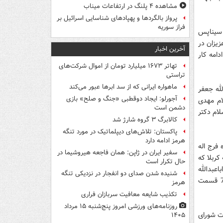
مشاهده ۴ پلنگ در ارتفاعات میناب
پرواز بالگردها و پهپادهای شناسایی اسرائیل بر
فراز سوریه
 سیناپس
زیزان در
آخرین اخبار
 ادامه کار
تهاتر ۱۶۷۳ میلیارد تومان از اموال شرکت‌های
تراستی
ماهواره ایرانی که از سد ابرها عبور می‌کند
‌‌‌‌‌جعفر
آجورلو: ایجاد دوقطبی «جنگ و صلح‌» بازی
ام مهدی
دشمن است
ام دکتر
کالابرگ ۳ گروه شارژ شد
پاکستان: تلاش‌های دیپلماتیک در مورد تنگه
هرمز ادامه دارد
 فرج اله
سفیر ایران در ژاپن: همان فاجعه هیروشیما در
ربلا که
حال تکرار است
ز یاران با وفای اباعبدالله
شنیده شدن صدای دو انفجار در نزدیکی تنگه
الحسین(ع) و هدیه به ساحت مقدس آن امام تمام مجموعه موسی کلیم الله (ع) در 72 قسمت
هرمز
تکذیب شایعه معافیت سربازان فراری
روزنامه‌های ورزشی امروز پنج‌شنبه ۱۵ مرداد
ت شورای
۱۴۰۵