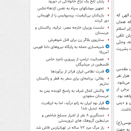
پایان تلخ یک نزاع خانوادگی در دورود
تجهیز موشکهای سپاه به نفس اژدها+عکس
 الهی که
بازیکنان بی‌کیفیت، پرسپولیس را از قهرمانی
دور کردند
که همان
نشست وزیران خارجه مصر، ترکیه، پاکستان و
بر اسلام
عربستان
رزش تلقی
سناریوی بلاگر زن برای قتل شوهرش
ه، وحتّی
شبیه‌سازی حمله به پایگاه نیروهای دلتا فورس
ت بشریت
آمریکا
عصبانیت ترامپ از پیروزی نامزد حامی
فلسطین در میشیگان
تاب مقدس
قدرت نظامی ایران فراتر از برآوردها
ر انسانها است. زیرا براساس آمار رسمی بدست آمده فقط در کشور آمریکا سالانه 80 هزار نفر
بقائی: برنامه‌ای برای سفر به قطر و پاکستان
می‌شود.
نداریم
برخی از
واکنش کمال شرف به پاسخ کوبنده یمن به
اهد بود.
عربستان سعودی
ی و دینی
قرار بود ایران به زانو درآید، اما به ابرقدرت
منطقه تبدیل شد!
 داشت.
دستگیری ۸ نفر از اشرار مسلح شاخص و
مرتبطین گروهک های تروریستی
موسی(ع)
راز مرگ مرد ۷۲ ساله در تهرانپارس فاش شد
ا به جهت