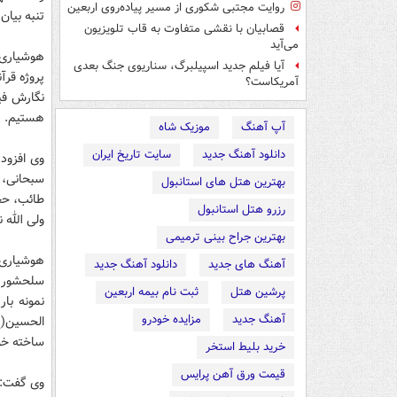
روایت مجتبی شکوری از مسیر پیاده‌روی اربعین
تنبه بیان
قصابیان با نقشی متفاوت به قاب تلویزیون
می‌آید
هوشیاری 
آیا فیلم جدید اسپیلبرگ، سناریوی جنگ بعدی
پروژه‌ قر
آمریکاست؟
هستیم.
آپ آهنگ
موزیک شاه
دانلود آهنگ جدید
سایت تاریخ ایران
وی افزود: 
سبحانی، 
بهترین هتل های استانبول
طائب، حج
رزرو هتل استانبول
ولی الله 
بهترین جراح بینی ترمیمی
هوشیاری ب
آهنگ های جدید
دانلود آهنگ جدید
سلحشور ا
پرشین هتل
ثبت نام بیمه اربعین
آهنگ جدید
مزایده خودرو
ساخته خو
خرید بلیط استخر
قیمت ورق آهن پرایس
وی گفت: 