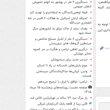
راهیمی،
دستگیری ۶ نفر در بهشهر به اتهام تشویش
اذهان عمومی
. البته
فیفا توهین‌کنندگان به اینفانتینو را تهدید کرد
اعتراف ارتش اسرائیل به هلاکت ۲ افسر در تله
انفجاری حزب‌الله
 توجه به
بغداد: نباید از خاک عراق به کشورهای دیگر
داری این
حمله شود
دستگیری ۸ نفر از اشرار مسلح شاخص و
مرتبطین گروهک های تروریستی
درگیری لفظی ترامپ و هگزث بر سر کمبود
ذخایر موشکی
دردسر جدید برای سرخپوشان
موج بارش‌های تابستانه در راه ۱۱ استان
ونس: ایرانی‌ها مذاکره‌کنندگان سرسختی
هستند
ترامپ: توافق با ایران را ترجیح می‌دهم
صفحه نخست روزنامه‌های پنجشنبه ۱۵ مرداد
۱۴۰۵
راز مرگ مرد ۷۲ ساله در تهرانپارس فاش شد
قابی زیبا از قلعه بابک آذربایجان شرقی
ریزش پایگاه جدید ترامپ بافاصله‌گیری جوانان