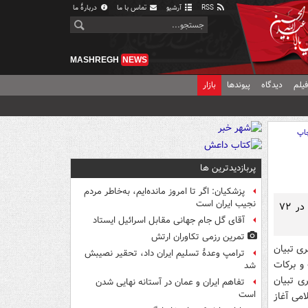
RSS
آرشیو
تماس با ما
دربارهٔ ما
MASHREGH
NEWS
یلم
دیدگاه
پیوندها
بازار
اپ
پربازدیدترین ها
پزشکیان: اگر تا امروز مانده‌ایم، به‌خاطر مردم
نجیب ایران است
فرج‌الله سلحشور با تقدیم سریال «موسی کلیم‌الله» به شهدای کربلا، این سریال را در ۷۲
آقای گل جام جهانی مقابل اسرائیل ایستاد
تمرین رزمی تکاوران ارتش
 ‌تبیان‌
ترامپ وعدۀ تسلیم ایران داد، تحقیر نصیبش
و برکات
شد
ی تبیان
تفاهم ایران و عمان در آستانه نهایی شدن
است
امی آغاز