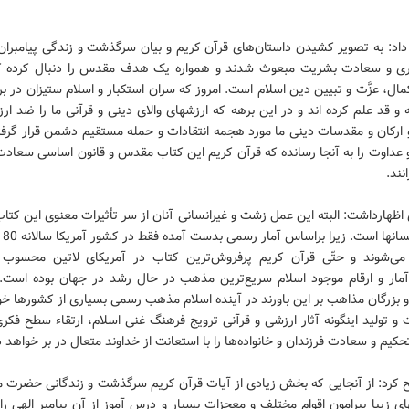
 داد: به تصویر کشیدن داستان‌های قرآن کریم و بیان سرگذشت و زندگی پیامبران
ری و سعادت بشریت مبعوث شدند و همواره یک هدف مقدس را دنبال کرده 
ل، عزَّت و تبیین دین اسلام است. امروز که سران استکبار و اسلام ستیزان در برا
ه و قد علم کرده اند و در این برهه که ارزشهای والای دینی و قرآنی ما را ضد ا
 ارکان و مقدسات دینی ما مورد هجمه انتقادات و حمله مستقیم دشمن قرار گرفت
عداوت را به آنجا رسانده که قرآن کریم این کتاب مقدس و قانون اساسی سعاد
نند.
ظهار‌داشت: البته این عمل زشت و غیرانسانی آنان از سر تأثیرات معنوی این ک
الهی ب
ی‌شوند و حتّی قرآن کریم پرفروش‌ترین کتاب در آمریکای لاتین محسوب 
مار و ارقام موجود اسلام سریع‌ترین مذهب در حال رشد در جهان بوده است. 
بزرگان مذاهب بر این باورند در آینده اسلام مذهب رسمی بسیاری از کشورها خو
و تولید اینگونه آثار ارزشی و قرآنی ترویج فرهنگ غنی اسلام، ارتقاء سطح فکر
حکیم و سعادت فرزندان و خانواده‌ها را با استعانت از خداوند متعال در بر خواهد
 کرد: از آنجایی که بخش زیادی از آیات قرآن کریم سرگذشت و زندگانی حضرت 
ای زیبا پیرامون اقوام مختلف و معجزات بسیار و درس آموز از آن پیامبر الهی ر