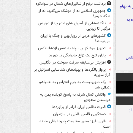
برداشت برنج از شالیزارهای شمال در سوادکوه
شهر به اتهام
جمهوری اسلامی نه از موشک می‌گذرد، نه از
تنگه هرمز!
ناگفته‌هایی از آمپول های لاغری؛ از عوارض
مرگبار تا زیبایی
کشورهای عربی از رویارویی و جنگ با ایران
می‌ترسند!
تجهیز موشکهای سپاه به نفس اژدها+عکس
پایان تلخ یک نزاع خانوادگی در دورود
نفس
افزایش بی‌سابقه سرقت سوخت در انگلیس
پرواز بالگردها و پهپادهای شناسایی اسرائیل بر
فراز سوریه
یک صهیونیست به جرم اعتراض به نتانیاهو
زندانی شد
واکنش کمال شرف به پاسخ کوبنده یمن به
عربستان سعودی
قدرت نظامی ایران فراتر از برآوردها
دستگیری قاضی قلابی در مازندران
فارن افرز: محور مقاومت پابرجا باقی مانده
است