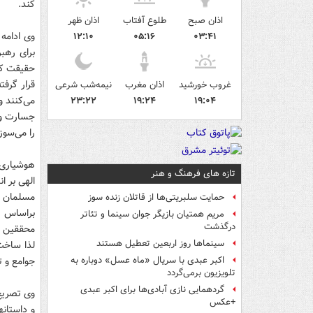
کند.
اذان صبح
طلوع آفتاب
اذان ظهر
وی‌ ادامه
۱۲:۱۰
۰۵:۱۶
۰۳:۴۱
برای رهب
حقیقت کما
قرار گرفت
غروب خورشید
اذان مغرب
نیمه‌شب شرعی
می‌کنند و
۲۳:۲۲
۱۹:۲۴
۱۹:۰۴
جسارت و 
را می‌سوزا
هوشیاری ا
تازه های فرهنگ و هنر
مسلمان م
حمایت سلبریتی‌ها از قاتلان زنده سوز
براساس آ
مریم همتیان بازیگر جوان سینما و تئاتر
درگذشت
محققین و 
سینماها روز اربعین تعطیل هستند
لذا ساخت 
جوامع و ت
اکبر عبدی با سریال «ماه عسل» دوباره به
تلویزیون برمی‌گردد
گردهمایی نازی آبادی‌ها برای اکبر عبدی
وی تصریح
+عکس
و داستانه