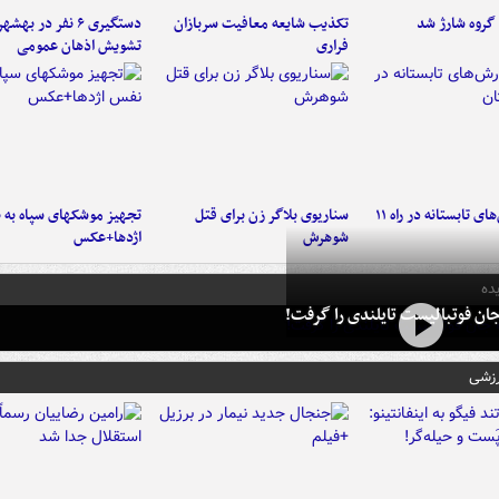
تکذیب شایعه معافیت سربازان
دستگیری ۶ نفر در به
فراری
تشویش اذهان عمومی
موج بارش‌های تابستانه در راه ۱۱
سناریوی بلاگر زن برای قتل
تجهیز موشکهای سپاه به 
شوهرش
اژدها+عکس
ده
ان فوتبالیست تایلندی را گرفت!
رزشی