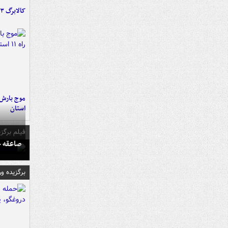
کالابرگ ۳ گروه شارژ شد
استان
فیلم برگزی
صاعقه ج
برگزیده و