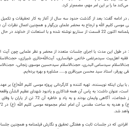
 می‌کند ما را بر این امر مهم، مصمم‌تر کرد.
در ‌ادامه گفت: بعد از گذشت حدود سه سال از آغاز به کار تحقیقات و تکمیل
آنی موسی کلیم الله و ارجاع به محضر علمای بزرگوار و همچنین اعمال نظرات آن ع
نگارش فیلمنامه اکنون 22 قسمت از سناریو نوشته شده و با استعانت از خداوند در حال
در طول این مدت با اجرای جلسات متعدد از محضر و نظر علمایی چون آیت الله ‌‌‌‌‌‌‌‌‌‌‌‌‌‌
فقیه‌ اهل‌بیت‌ سیدمرتضی خاتمی خوانساری، آیت‌الله‌حائری شیرازی، حجت‌الاسل
ت‌الاسلام سیدسامی البدری، حجت‌الاسلام سید‌حسین موسوی زنجانی، حجت‌الاسل
نقی پورفر، استاد سید محسن میرباقری و..... مشاوره و بهره برده‌ایم.
ا بیان اینکه نویسنده، تهیه کننده و کارگردانی پروژه موسی کلیم الله(ع) بر عهده
ست، عنوان داشت: به پاس آن همه فداکاری و یادبود شهدای عظیم الشأن واقعه ک
نمونه بارز شجاعت، آگاهی وایمان بودند و به یاد و خاطره آن 72 تن ا
اهد شد.
افرادی که در جلسات ثابت و هفتگی تحقیق و نگارش فیلمنامه و همچنین جلسا