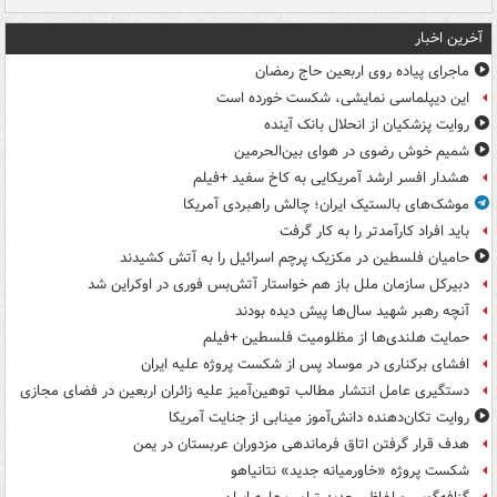
آخرین اخبار
ماجرای پیاده روی اربعین حاج رمضان
این دیپلماسی نمایشی، شکست خورده است
روایت پزشکیان از انحلال بانک آینده
شمیم خوش رضوی در هوای بین‌الحرمین
هشدار افسر ارشد آمریکایی به کاخ سفید +فیلم
موشک‌های بالستیک ایران؛ چالش راهبردی آمریکا
باید افراد کارآمدتر را به کار گرفت
حامیان فلسطین در مکزیک پرچم اسرائیل را به آتش کشیدند
دبیرکل سازمان ملل باز هم خواستار آتش‌بس فوری در اوکراین شد
آنچه رهبر شهید سال‌ها پیش دیده بودند
حمایت هلندی‌ها از مظلومیت فلسطین +فیلم
افشای برکناری در موساد پس از شکست پروژه علیه ایران
دستگیری عامل انتشار مطالب توهین‌آمیز علیه زائران اربعین در فضای مجازی
روایت تکان‌دهنده دانش‌آموز مینابی از جنایت آمریکا
هدف قرار گرفتن اتاق‌ فرماندهی مزدوران عربستان در یمن
شکست پروژه «خاورمیانه جدید» نتانیاهو