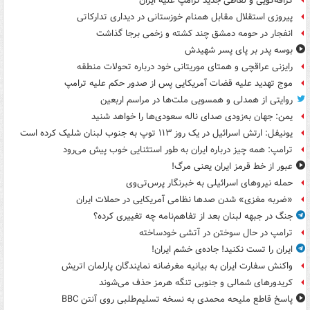
گزافه‌گویی و لفاظی جدید ترامپ علیه ایران
پیروزی استقلال مقابل همنام خوزستانی در دیداری تدارکاتی
انفجار در حومه دمشق چند کشته و زخمی برجا گذاشت
بوسه‌ پدر بر پای پسر شهیدش
رایزنی عراقچی و همتای موریتانی خود درباره تحولات منطقه
موج تهدید علیه قضات آمریکایی پس از صدور حکم علیه ترامپ
روایتی از همدلی و همسویی ملت‌ها در مراسم اربعین
یمن: جهان به‌زودی صدای ناله سعودی‌ها را خواهد شنید
یونیفل: ارتش اسرائیل در یک روز ۱۱۳ توپ به جنوب لبنان شلیک کرده است
ترامپ: همه چیز درباره ایران به طور استثنایی خوب پیش می‌رود
عبور از خط قرمز ایران یعنی مرگ!
حمله نیروهای اسرائیلی به خبرنگار پرس‌تی‌وی
«ضربه مغزی» شدن صدها نظامی آمریکایی در حملات ایران
جنگ در جبهه لبنان بعد از تفاهم‌نامه چه تغییری کرده؟
ترامپ در حال سوختن در آتشی خودساخته
ایران را تست نکنید! جاده‌ی خشم ایران!
واکنش سفارت ایران به بیانیه مغرضانه نمایندگان پارلمان اتریش
کریدورهای شمالی و جنوبی تنگه هرمز حذف می‌شوند
پاسخ قاطع ملیحه محمدی به نسخه تسلیم‌طلبی روی آنتن BBC