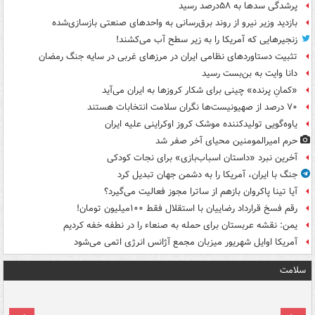
پرشدگی سدها به ۵۸درصد رسید
بازدید وزیر نیرو از روند برق‌رسانی به واحدهای صنعتی بازسازی‌شده
زنجیرهایی که آمریکا را به زیر سطح آب می‌کشند!
تثبیت دستاوردهای نظامی ایران در مرزهای غربی در سایه جنگ رمضان
دانا وایت به بن‌بست رسید
«کمانِ پرنده» چینی برای شکار کروزها به ایران می‌آید
۷۰ درصد از صهیونیست‌ها نگران سلامت انتخابات هستند
یاوه‌گویی تولیدکننده موشک کروز اوکراینی علیه ایران
حرم امیرالمومنین محیای آخر صفر شد
آخرین نبرد «داستان اسباب‌بازی» برای نجات کودکی
جنگ با ایران، آمریکا را به دشمن جهان تبدیل کرد
آیا تینا پاکروان بازهم از ساترا مجوز فعالیت می‌گیرد؟
رقم فسخ قرارداد رضاییان با استقلال فقط ۱۰۰میلیون تومان!
یمن: نقشه عربستان برای حمله به صنعاء را در نطفه خفه کردیم
آمریکا اوایل شهریور میزبان مجمع آژانس انرژی اتمی می‌شود
سلامت