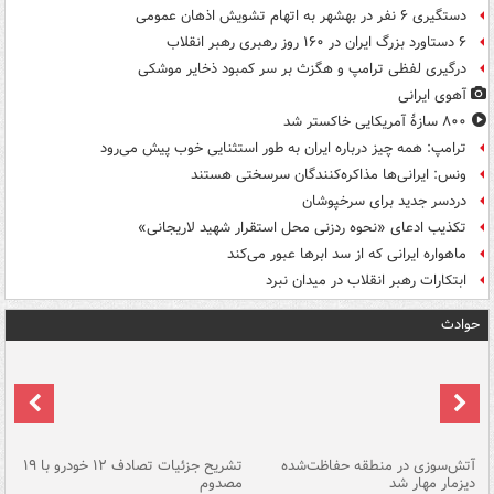
دستگیری ۶ نفر در بهشهر به اتهام تشویش اذهان عمومی
۶ دستاورد بزرگ ایران در ۱۶۰ روز رهبری رهبر انقلاب
درگیری لفظی ترامپ و هگزث بر سر کمبود ذخایر موشکی
آهوی ایرانی
۸۰۰ سازۀ آمریکایی خاکستر شد
ترامپ: همه چیز درباره ایران به طور استثنایی خوب پیش می‌رود
ونس: ایرانی‌ها مذاکره‌کنندگان سرسختی هستند
دردسر جدید برای سرخپوشان
تکذیب ادعای «نحوه ردزنی محل استقرار شهید لاریجانی»
ماهواره ایرانی که از سد ابرها عبور می‌کند
ابتکارات رهبر انقلاب در میدان نبرد
حوادث
تصادف مرگبار در محور اهواز–شوش ۲
آتش‌سوزی در منطقه حفاظت‌شده
تشریح جزئیات تصادف ۱۲ خودرو با ۱۹
پا
دیزمار مهار شد
مصدوم