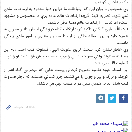
ترک معاصي بکوشيم.
وي همچنين با بيان اين که ارتباطات ما دراين دنيا محدود به ارتباطات مادي
نمي شود، تصريح کرد: اگرچه ارتباطات عالم ماده براي ما محسوس و مشهود
است، اما نبايد از ارتباطات عالم معنا غافل باشيم.
آيت الله علوي گرگاني تاکيد کرد: ارتکاب گناه درزندگي انسان تاثير مخربي به
همراه دارد و اين مساله حاکي از ارتباط مسايل معنوي با امور مادي زندگي
ماست.
وي خاطر نشان کرد: سخت ترين عقوبت الهي، قساوت قلب است ،به اين
معنا که خداوند وقتي بخواهد کسي را مورد غضب خويش قرار دهد او را دچار
قساوت قلب مي کند.
اين استاد حوزه علميه تصريح کرد:تروريست هايي که مردم بي گناه اعم از
کوچک و بزرگ و پير و جوان را مي‌کشند، جزو کساني هستند که دچار قساوت
قلب شده اند به همين دليل مورد غضب الهي مي باشند.