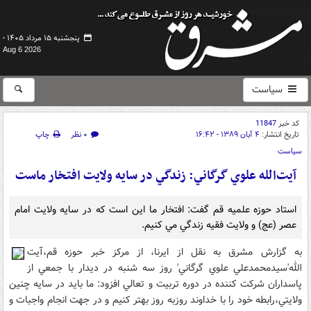
پنجشنبه ۱۵ مرداد ۱۴۰۵ -
Aug 6 2026
سیاست
کد خبر
11847
تاریخ انتشار:
۴ آبان ۱۳۸۹ - ۱۶:۴۲
۰ نظر
چاپ
سیاست
آيت‌الله علوي گرگاني: زندگي در سايه ولايت افتخار ماست
استاد حوزه علميه قم گفت: افتخار ما اين است که در سايه ولايت امام
عصر (عج) و ولايت فقيه زندگي مي کنيم.
به گزارش مشرق به نقل از ايرنا، از مرکز خبر حوزه قم،آيت
الله'سيدمحمدعلي علوي گرگاني' روز سه شنبه در ديدار با جمعي از
پاسداران شرکت کننده در دوره تربيت و تعالي افزود: ما بايد در سايه چنين
ولايتي،رابطه خود را با خداوند روزبه روز بهتر کنيم و در جهت انجام واجبات و