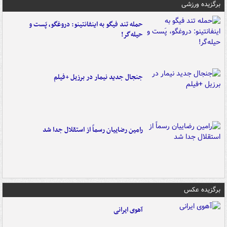
برگزیده ورزشی
حمله تند فیگو به اینفانتینو: دروغگو، پَست‌ و
حیله‌گر!
جنجال جدید نیمار در برزیل +فیلم
رامین رضاییان رسماً از استقلال جدا شد
برگزیده عکس
آهوی ایرانی