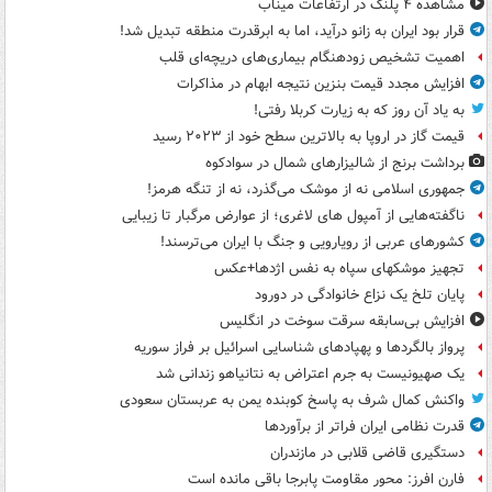
مشاهده ۴ پلنگ در ارتفاعات میناب
قرار بود ایران به زانو درآید، اما به ابرقدرت منطقه تبدیل شد!
اهمیت تشخیص زودهنگام بیماری‌های دریچه‌ای قلب
افزایش مجدد قیمت بنزین نتیجه ابهام در مذاکرات
به یاد آن روز که به زیارت کربلا رفتی!
قیمت گاز در اروپا به بالاترین سطح خود از ۲۰۲۳ رسید
برداشت برنج از شالیزارهای شمال در سوادکوه
جمهوری اسلامی نه از موشک می‌گذرد، نه از تنگه هرمز!
ناگفته‌هایی از آمپول های لاغری؛ از عوارض مرگبار تا زیبایی
کشورهای عربی از رویارویی و جنگ با ایران می‌ترسند!
تجهیز موشکهای سپاه به نفس اژدها+عکس
پایان تلخ یک نزاع خانوادگی در دورود
افزایش بی‌سابقه سرقت سوخت در انگلیس
پرواز بالگردها و پهپادهای شناسایی اسرائیل بر فراز سوریه
یک صهیونیست به جرم اعتراض به نتانیاهو زندانی شد
واکنش کمال شرف به پاسخ کوبنده یمن به عربستان سعودی
قدرت نظامی ایران فراتر از برآوردها
دستگیری قاضی قلابی در مازندران
فارن افرز: محور مقاومت پابرجا باقی مانده است