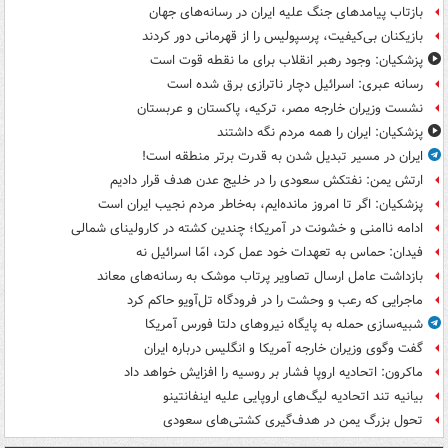
بازتاب پیامدهای جنگ علیه ایران در رسانه‌های جهان
بازیکنان بی‌کیفیت، پرسپولیس را از قهرمانی دور کردند
پزشکیان: وجود رهبر انقلاب برای ما نقطه قوت است
رسانه عبری: اسرائیل دچار ناترازی برق شده است
نشست وزیران خارجه مصر، ترکیه، پاکستان و عربستان
پزشکیان: ایران را همه مردم نگه داشتند
ایران در مسیر تبدیل شدن به قدرت برتر منطقه است!
ارتش یمن: نفتکش سعودی را در خلیج عدن هدف قرار دادیم
پزشکیان: اگر تا امروز مانده‌ایم، به‌خاطر مردم نجیب ایران است
ادامه ناامنی و خشونت در آمریکا؛ چندین کشته در کارولینای شمالی
فیدان: حماس به تعهدات خود عمل کرد، امّا اسرائیل نه
بازداشت عامل ارسال تصاویر پرتاب موشک به رسانه‌های معاند
ماجرایی که رعب و وحشت را در فرودگاه تل‌آویو حاکم کرد
شبیه‌سازی حمله به پایگاه نیروهای دلتا فورس آمریکا
گفت وگوی وزیران خارجه آمریکا و انگلیس درباره ایران
ماکرون: اتحادیه اروپا فشار بر روسیه را افزایش خواهد داد
بیانیه تند اتحادیه لیگ‌های اروپایی علیه اینفانتینو
تحول بزرگ یمن در هدف‌گیری کشتی‌های سعودی