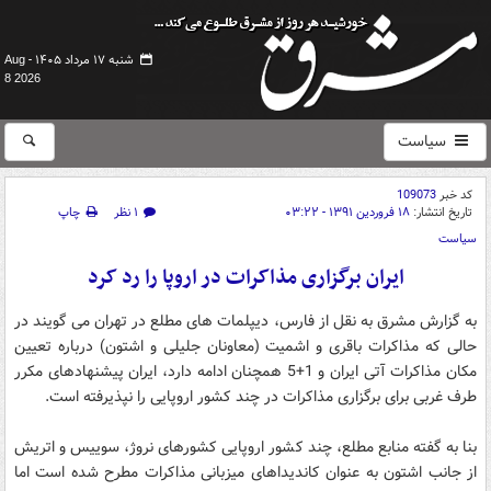
شنبه ۱۷ مرداد ۱۴۰۵ -
Aug
8 2026
سیاست
کد خبر
109073
تاریخ انتشار:
۱۸ فروردین ۱۳۹۱ - ۰۳:۲۲
۱ نظر
چاپ
سیاست
ایران برگزاری مذاکرات در اروپا را رد کرد
به گزارش مشرق به نقل از فارس، دیپلمات های مطلع در تهران می گویند در
حالی که مذاکرات باقری و اشمیت (معاونان جلیلی و اشتون) درباره تعیین
مکان مذاکرات آتی ایران و 1+5 همچنان ادامه دارد، ایران پیشنهادهای مکرر
طرف غربی برای برگزاری مذاکرات در چند کشور اروپایی را نپذیرفته است.
بنا به گفته منابع مطلع، چند کشور اروپایی کشورهای نروژ، سوییس و اتریش
از جانب اشتون به عنوان کاندیداهای میزبانی مذاکرات مطرح شده است اما