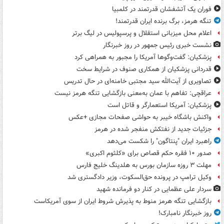
فوران یک آتشفشان قدرتمند در کلمبیا
تنگه هرمز، برگ برنده ایران قدرتمند!
اعلام محل میزبانی استقلال و پرسپولیس در لیگ برتر
نشست خبری رئیس جمهور در روز خبرنگار
پزشکیان: گفت‌وگوها آمریکا را مجبور به همراهی کرد
قدردانی پزشکیان از همکاری صنوف در شرایط سخت
تصاویری از آیت‌الله سید مجتبی خامنه‌ای در حال تدریس
عراقچی: تفاهم با عمان به‌معنی بازگشایی تنگه هرمز نیست
پزشکیان: آمریکا استعمارگر و قاتل است
واکنش باشگاه خیبر به حواشی صفحات مجازی +عکس
جزئیات جدید از نفتکش منفجر شده در هرمز
راهبرد ایران "پنتاگون" را شکست می‌دهد
صدور ۱۰ فقره حکم قصاص برای «کلثوم اکبری»
مهلت ۳ روزه سازمان بورس به هلدینگ خلیج فارس
وکیل ترامپ در پرونده حق‌السکوت، وزیر دادگستری شد
سردار علی عظمایی در کنار دو فرمانده شهید
بازگشایی تنگه هرمز منوط به پذیرش شروط ایران از سوی آمریکاست
روز خبرنگار نامبارک!