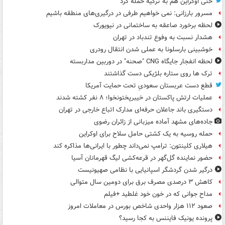
حتی اوکراین هم به ترکیه حمله کرد
مسرور بارزانی: نمی خواهیم طرفی در درگیری‌های منطقه باشیم
لحظه برخورد صاعقه به ساختمانی در نیویورک
هشدار نسبت به وفوع تندباد در تهران
خوشبینی بارسلونا به عملی شدن انتقال رودری
لحظه انفجار جایگاه CNG "صحنه" در دوربین مداربسته
ترک ها روی ستاره بلژیکی دست گذاشتند
قطع دست عربستان سعودیِ تحت حمایت آمریکا
عملیات ارتش پاکستان در خیبرپختونخوا؛ ۸ نفر کشته شدند
دستگیری باند جاعلان حرفه‌ای مدارک اتباع خارجی در تهران
جاده‌های مشهد آماده میزبانی از زائران رضوی
حمله روسیه به یک کشتی حامل سلاح برای اوکراین
هیلاری کلینتون: ترامپ نمی‌داند چطور با ایرانی‌ها مذاکره کند
حضور نماینده گل‌گهر در قرعه‌کشی لیگ قهرمانان آسیا
درگیر شدن گردشگر اسپانیایی با نظامی صهیونیست
کاهش ۳ درصدی مصرف برق برای دومین سال متوالی
مداح جوانی که در خون خود غلطید +فیلم
صعود ۱۱۲ هزار واحدی شاخص بورس در معاملات امروز
پرونده یونیک فایننس به کجا رسید؟