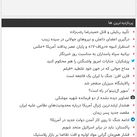
پربازدیدترین ها
تأیید ربایش و قتل حمیدرضا رجب‌زاده
درگیری اعضای داعش و نیروهای جولانی در سیده زینب
استقرار انبوه «دی‌اف‑۱۷» و پایان عصر پدافند آمریکا +عکس
بیانیه سپاه پاسداران به مناسبت روز خبرنگار
پزشکیان: جنایات امروز واشنگتن را هم محکوم کنید
مداح جوانی که در خون خود غلطید +فیلم
فارن افرز: جنگ با ایران یک فاجعه است
پالایشگاه سیزران منفجر شد
"سوپر ال‌نینو"در راه است؟
تصاویر دیده‌ نشده از دو فرمانده شهید موشکی
هشدار ارشدترین ژنرال آمریکا درباره محدودیت‌های نظامی علیه ایران
مقصد جدید پسر زیدان
ادامه جنگ تا روی کار آمدن دولت جدید در آمریکا!
پاکستان: باید در برابر اسرائیل متحد شویم
فشار هم‌زمان گرانی مواد اولیه و افت تقاضا بر بازار پلاستیک