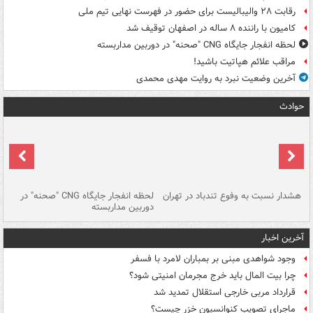
رقابت ۲۸ والیبالیست برای حضور در فهرست نهایی تیم ملی
کامیون با راننده ۸ ساله در اصفهان توقیف شد
لحظه انفجار جایگاه CNG "صحنه" در دوربین مداربسته
مراقب علائم هپاتیت باشید!
آخرین وضعیت نبرد به روایت مهدی محمدی
حوادث
ای
هشدار نسبت به وفوع تندباد در تهران
لحظه انفجار جایگاه CNG "صحنه" در
دس
دوربین مداربسته
ات
آخرین اخبار
وجود شواهدی مبنی بر بمباران لامرد با فسفر
چرا بیت المال باید خرج مجرمان امنیتی شود؟
قرارداد مربی خارجی استقلال تمدید شد
ماجرای تصویب کنوانسیون خزر چیست؟