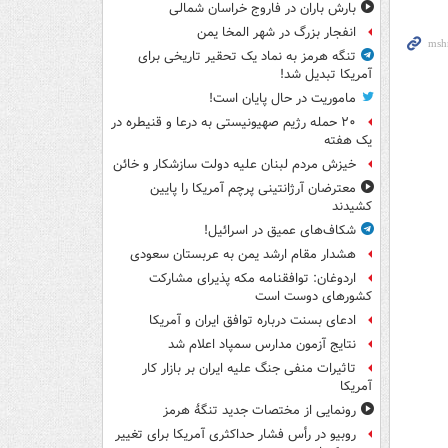
بارش باران در فاروج خراسان شمالی
انفجار بزرگ در شهر المخا یمن
تنگه هرمز به نماد یک تحقیر تاریخی برای
آمریکا تبدیل شد!
ماموریت در حال پایان است!
۲۰ حمله رژیم صهیونیستی به درعا و قنیطره در
یک هفته
خیزش مردم لبنان علیه دولت سازشکار و خائن
معترضان آرژانتینی پرچم آمریکا را پایین
کشیدند
شکاف‌های عمیق در اسرائیل!
هشدار مقام ارشد یمن به عربستان سعودی
اردوغان: توافقنامه مکه پذیرای مشارکت
کشورهای دوست است
ادعای بسنت درباره توافق ایران و آمریکا
نتایج آزمون مدارس سمپاد اعلام شد
تاثیرات منفی جنگ علیه ایران بر بازار کار
آمریکا
رونمایی از مختصات جدید تنگۀ هرمز
روبیو در رأس فشار حداکثری آمریکا برای تغییر