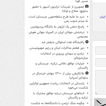
مسیر کوبا
تصویری از تمرینات ترابزون اسپور با حضور
ساویچ، صلاح و اونانا
ایران
نبرد ما علیه طرح سلطه‌جویی عربستان است،
نه مردم جنوب یمن
پاسخ منفی یک لژیونر به باشگاه پرسپولیس
درخشش جوانان ایران در المپیاد جهانی هوش
مصنوعی
پالایشگاه نفت اسلواکی منفجر شد
دور هفتم مذاکرات لبنان و رژیم صهیونیستی
ترامپ و سودای پیروزی در انتخابات
میان‌دوره‌ای
جزئیات توافق دفاعی ترکیه، عربستان و
پاکستان
بلاتکلیفی بیش از ۱۳۰۰ مهاجر خردسال در
سئوتای اسپانیا
زلنسکی در انتخابات ریاست جمهوری اوکراین
شکست می‌خورد
ادعاهای عربستان درباره توافق مشترک با
ترکیه و پاکستان
چگونه جنگ ترامپ با دانشگاه‌ها به شکست