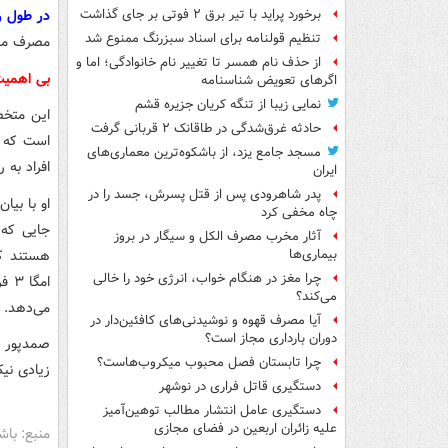
در طول ر
برخورد پراید با تیر برق ۲ فوتی بر جای گذاشت
تنظیم قولنامه برای اسناد سبزرنگ ممنوع شد
مصرف میو
از حذف نام همسر تا تغییر نام خانوادگی؛ اما و
بی اهمیت
اگرهای تعویض شناسنامه
نمایی زیبا از تنگه کریان جزیره قشم
این متخص
حادثه غرق‌شدگی در طاقانک ۲ قربانی گرفت
است که می
مسجد جامع یزد، از باشکوه‌ترین معماری‌های
افراد به
ایران
پدر شاهرودی پس از قتل پسرش، جسد را در
او با بیا
چاه مخفی کرد
جایی که
آثار مخرب مصرف الکل و سیگار در بروز
هستند که
بیماری‌ها
چرا مغز در هنگام خواب، انرژی خود را خالی
می‌کند؟
می‌دهد.
آیا مصرف قهوه و نوشیدنی‌های کافئین‌دار در
دوران بارداری مجاز است؟
صمدپور د
چرا تابستان فصل محبوب میکروب‌هاست؟
زیادی نیک
دستگیری قاتل فراری در نوشهر
دستگیری عامل انتشار مطالب توهین‌آمیز
علیه زائران اربعین در فضای مجازی
منبع: باش