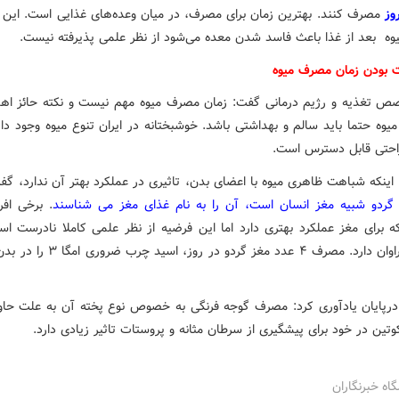
وز
مصرف کنند. بهترین زمان برای مصرف، در میان وعده‌های غذایی است. این 
ه بعد از غذا باعث فاسد شدن معده می‌شود از نظر علمی پذیرفته نیست.
 بودن زمان مصرف میوه
ص تغذیه و رژیم درمانی گفت: زمان مصرف میوه مهم نیست و نکته حائز اه
وه حتما باید سالم و بهداشتی باشد. خوشبختانه در ایران تنوع میوه وجود دار
 راحتی قابل دسترس است.
ن اینکه شباهت ظاهری میوه با اعضای بدن، تاثیری در عملکرد بهتر آن ندارد، گف
گردو شبیه مغز انسان است، آن را به نام غذای مغز می شناسند
. برخی افر
 برای مغز عملکرد بهتری دارد اما این فرضیه از نظر علمی کاملا نادرست اس
امگا ۳ فراوان دارد. مصرف ۴ عدد مغز گردو در رو
رپایان یادآوری کرد: مصرف گوجه فرنگی به خصوص نوع پخته آن به علت حاو
وتین در خود برای پیشگیری از سرطان مثانه و پروستات تاثیر زیادی دارد.
گاه خبرنگاران