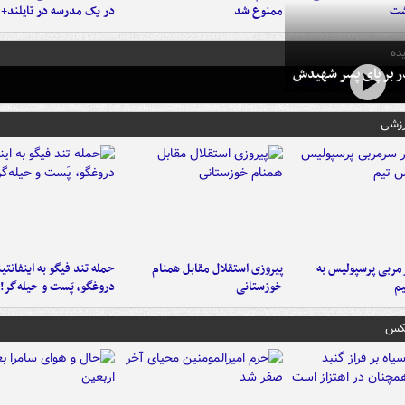
شت
ممنوع شد
در یک مدرسه در تایلند+ 
ده
در بر پای پسر شهیدش
رزشی
ربی پرسپولیس به
پیروزی استقلال مقابل همنام
حمله تند فیگو به اینفانتین
م
خوزستانی
دروغگو، پَست‌ و حیله‌گر!
عکس