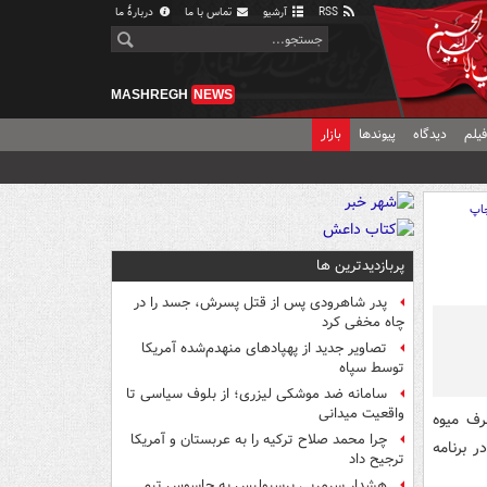
RSS
آرشیو
تماس با ما
دربارهٔ ما
MASHREGH
NEWS
یلم
دیدگاه
پیوندها
بازار
اپ
پربازدیدترین ها
پدر شاهرودی پس از قتل پسرش، جسد را در
چاه مخفی کرد
تصاویر جدید از پهپادهای منهدم‌شده آمریکا
توسط سپاه
سامانه ضد موشکی لیزری؛ از بلوف سیاسی تا
واقعیت میدانی
رف میوه
چرا محمد صلاح ترکیه را به عربستان و آمریکا
 برنامه
ترجیح داد
هشدار سرمربی پرسپولیس به جاسوس تیم