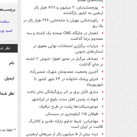
رسانه‌های معاند
پورجمشیدیان: ۲ میلیون و ۸۲۸ هزار زائر
برچسب‌ها
اربعین به کشور بازگشتند
رکوردشکنی مهران با جابه‌جایی ۲۶۶ هزار زائر در
سلامت
یک روز
اسید چر
انفجار در جایگاه CNG صحنه یک کشته و سه
مصدوم برجا گذاشت
جزئیات برگزاری امتحانات نهایی معوق در
نظر شم
استان‌های جنوبی
تصادف مرگبار در محور اهواز–شوش ۲ کشته
نام
بر جای گذاشت
آخرین وضعیت مصدومان شهرک شمس‌آباد
ایمیل
اجرای پزشک خانواده در ۶۴ شهر کشور تا
شهریورماه
سارق کابل برق بر اثر برق‌گرفتگی جان باخت
نظر شما 
شهادت پلیس اهل سنت بلوچ در ایرانشهر
موتورسیکلت‌ها پشت درِ طرح ترافیک
طوفان ۱۱۵ کیلومتری در سیستان
مهاجرانی: شرط تداوم یارانه نقدی و کالابرگ
اقامت در ایران است
*
لطفا عدد م
تردد بیش از ۵ میلیون زائر از مرزهای اربعینی