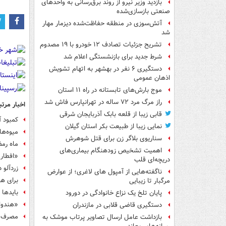
بازدید وزیر نیرو از روند برق‌رسانی به واحدهای
صنعتی بازسازی‌شده
آتش‌سوزی در منطقه حفاظت‌شده دیزمار مهار
شد
تشریح جزئیات تصادف ۱۲ خودرو با ۱۹ مصدوم
شرط جدید برای بازنشستگی اعلام شد
دستگیری ۶ نفر در بهشهر به اتهام تشویش
اذهان عمومی
موج بارش‌های تابستانه در راه ۱۱ استان
راز مرگ مرد ۷۲ ساله در تهرانپارس فاش شد
اخبار مرتب
قابی زیبا از قلعه بابک آذربایجان شرقی
کمبود آ
نمایی زیبا از طبیعت بکر استان گیلان
میوه‌ه
سناریوی بلاگر زن برای قتل شوهرش
ماه رمض
اهمیت تشخیص زودهنگام بیماری‌های
«افطار
دریچه‌ای قلب
زردآلو 
ناگفته‌هایی از آمپول های لاغری؛ از عوارض
برای هر
مرگبار تا زیبایی
بایدها 
پایان تلخ یک نزاع خانوادگی در دورود
«هندوان
دستگیری قاضی قلابی در مازندران
مصرف ا
بازداشت عامل ارسال تصاویر پرتاب موشک به