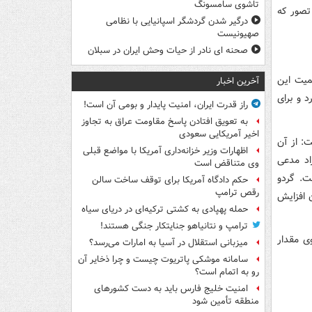
تاشوی سامسونگ
تصور که
درگیر شدن گردشگر اسپانیایی با نظامی
صهیونیست
صحنه ای نادر از حیات وحش ایران در سبلان
میت این
آخرین اخبار
د و برای
راز قدرت ایران، امنیت پایدار و بومی آن است!
به تعویق افتادن پاسخ مقاومت عراق به تجاوز
اخیر آمریکایی سعودی
ت: از آن
اظهارات وزیر خزانه‌داری آمریکا با مواضع قبلی
اد مدعی
وی متناقض است
ت. گردو
حکم دادگاه آمریکا برای توقف ساخت سالن
رقص ترامپ
ز، اسید چرب ضروری امگا ۳ را در بدن افزایش
حمله پهپادی به کشتی ترکیه‌ای در دریای سیاه
ترامپ و نتانیاهو جنایتکار جنگی هستند!
ی مقدار
میزبانی استقلال در آسیا به امارات می‌رسد؟
سامانه موشکی پاتریوت چیست و چرا ذخایر آن
رو به اتمام است؟
امنیت خلیج فارس باید به دست کشورهای
منطقه تأمین شود