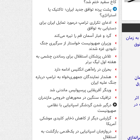
کاخ سفید ختم شد؟
پشت پرده توافق جدید ایران؛ تاکتیک یا
استراتژی؟
ادعای تکراری ترامپ درمورد تمایل ایران برای
دستیابی به توافق
گرد و غبار آسمان قم را تیره می‌کند
وزیران صهیونیست خواستار از سرگیری جنگ
نابودی غزه شدند
تلاش پزشکان استقلال برای رساندن چشمی به
هفته اول لیگ برتر
بحران در راه‌آهن انگلیس ادامه دارد
مان
هشدار نمایندگان جمهوری‌خواه به ترامپ درباره
جنگ علیه ایران
وق
وینگر آفریقایی پرسپولیس ماندنی شد
ترافیک سنگین در محورهای خروجی مازندران
درگیر شدن گردشگر اسپانیایی با نظامی
صهیونیست
گزارشی دیگر از کاهش ذخایر کلیدی موشکی
آمریکا
دروازه‌بان اسپانیایی در یک‌قدمی بازگشت به
یراندازی
استقلال