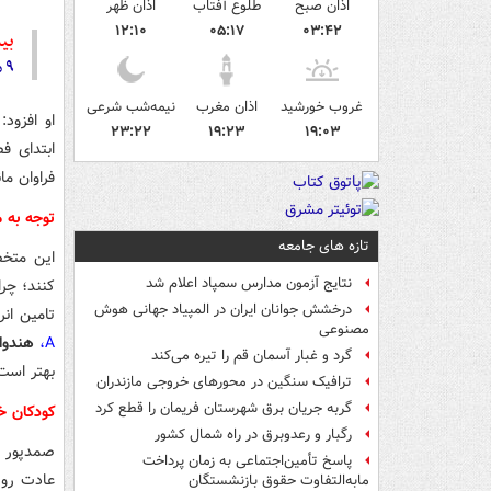
اذان صبح
طلوع آفتاب
اذان ظهر
۱۲:۱۰
۰۵:۱۷
۰۳:۴۲
بیش
۹ ماده غذایی بهبود دهنده خلق و خو در فصل گرما
غروب خورشید
اذان مغرب
نیمه‌شب شرعی
او افزود
۲۳:۲۲
۱۹:۲۳
۱۹:۰۳
ابتدای ف
فراوان ما
توجه به 
تازه های جامعه
این متخص
نتایج آزمون مدارس سمپاد اعلام شد
کنند؛ چر
درخشش جوانان ایران در المپیاد جهانی هوش
تامین انر
مصنوعی
A،
هندوا
گرد و غبار آسمان قم را تیره می‌کند
بهتر است 
ترافیک سنگین در محورهای خروجی مازندران
گربه جریان برق شهرستان فریمان را قطع کرد
کودکان خ
رگبار و رعدوبرق در راه شمال کشور
صمدپور ب
پاسخ تأمین‌اجتماعی به زمان پرداخت
عادت روز
مابه‌التفاوت حقوق بازنشستگان