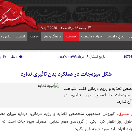
جمعه ۱۶ مرداد ۱۴۰۵ -
Aug 7 2026
ی
دفاع و امنیت
جهاد و مقاومت
حسینیه
فرهنگ و هنر
جامعه
اقتصاد
عکس و ف
1079
تاریخ انتشار:
۱۶ خرداد ۱۳۹۹ - ۰۵:۲۸
۰ نظر
چ
شکل میوه‌جات در عملکرد بدن تاثیری ندارد
صص تغذیه و رژیم درمانی گفت: شباهت
میوه‌جات با اعضای بدن، تاثیری در
ن ندارد.
ش مشرق،
کوروش صمدپور، متخصص تغذیه و رژیم درمانی، درباره میزان مص
ول روز اظهار کرد: یکی از گروه‌های مهم غذایی، مصرف میوه جات است که در
نه افراد باید مورد توجه قرار بگیرد.