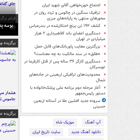
جای گذا
اجتماع خون‌خواهی آقای شهید ایران
ترافیک سنگین در چالوس و تردد روان در
فیلم برگزی
محورهای منتهی به پایانه‌های مرزی
بوسه‌ پ
کشف ۱۹۲ تن برنج احتکارشده در بندرعباس
دستگیری اعضای باند کلاهبرداری ۲ هزار
میلیاردی در تهران
برگزیده و
بزرگترین معایب پاوربانک‌های قابل حمل
«طلق» در سند مالکیت به چه معناست؟
دستگیری کارگر ۳۶ ساله پس از قتل کارفرما در
تویسرکان
محدودیت‌های ترافیکی اربعینی در جاده‌های
شمال‌
آغاز مرحله دوم برنامه ملی پزشک‌خانواده با
هشدار سرم
دستور رئیس‌جمهور
جاسوس تی
سروده جدید افشین علا در آستانه اربعین
حسینی
برگزیده 
آپ آهنگ
موزیک شاه
دانلود آهنگ جدید
سایت تاریخ ایران