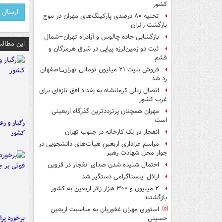
کشور
تخلیه ۸۰ درصدی پارکینگ‌های مهران در موج
بازگشت زائران
بازگشایی جاده چالوس و آزادراه تهران–شمال
این مطالب
ثبت دو زمین‌لرزه پیاپی در شرق هرمزگان و
قشم
فروش بلیت ۲۱ میلیون تومانی تهران_اصفهان
رد شد
اتصال ریلی کرمانشاه به بغداد افق تازه‌ای برای
غرب کشور
مهران همچنان پرترددترین گذرگاه اربعینی
است
رگبار و رع
کشور
انفجار در یک کارخانه در جنوب تهران
مراسم عزاداری اربعینِ هیأت‌های دانشجویی در
جوار محل شهادت رهبر
احتمال شنیده شدن صدای انفجار در قزوین
اراذل اینستاگرامی دستگیر شد
۲ میلیون و ۳۰۰ هزار زائر اربعین به کشور
بازگشتند
استوری مهران غفوریان به مناسبت اربعین
حسینی