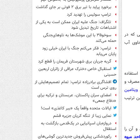
برخورد پراید با تیر برق ۲ فوتی بر جای گذاشت
ترامپ سوئیس را تهدید کرد
تلگراف: جنگ علیه ایران ممکن است به یکی از
اشتباهات تاریخ تبدیل شود
ی که در
سوخو۳۵ با این موشک‌ها به ناوهای‌جنگی
حمله می‌کند
حاوی آب
ترامپ: فکر می‌کنم جنگ با ایران خیلی زود
پایان می‌یابد
گربه جریان برق شهرستان فریمان را قطع کرد
استقبال خاص دخترک عراقی از زائران اربعین
استفاده
حسینی
 مصرف و
افشاگری برادرزاده ترامپ: تمام تصمیم‌هایش از
روی ترس است
 ویتامین
امضای سران پاکستان، عربستان و ترکیه برای
ن ترتیب
«دفاع جمعی»
ایالات متحده واقعاً یک «ببر کاغذی» است!
نمایی زیبا از تنگه کریان جزیره قشم
دروازه‌بان اسپانیایی در یک‌قدمی بازگشت به
و آن را
استقلال
داقل روزی ۳ واحد میوه
رکوردشکنی پیش‌فروش جدیدترین گوشی‌های