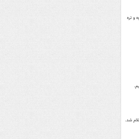
ی میدان بزرگ میوه و تره
م.