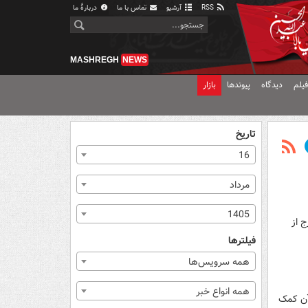
RSS
آرشیو
تماس با ما
دربارهٔ ما
MASHREGH
NEWS
یلم
دیدگاه
پیوندها
بازار
تاریخ
16
مرداد
1405
 از
فیلترها
همه سرویس‌ها
همه انواع خبر
 آن کمک