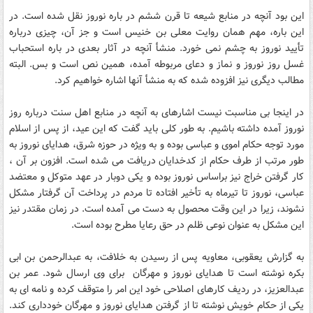
اين بود آنچه در منابع شيعه تا قرن ششم در باره نوروز نقل شده است. در
اين باره، مهم همان روايت معلى بن خنيس است و جز آن، چيزى درباره
تأييد نوروز به چشم نمى‏ خورد. منشأ آنچه در آثار بعدى در باره استحباب
غسل روز نوروز و نماز و دعاى مربوطه آمده، همين نص است و بس. البته
مطالب ديگرى نيز افزوده شده که به منشأ آنها اشاره خواهيم کرد.
در اينجا بى مناسبت نيست اشاره‏اى به آنچه در منابع اهل سنت درباره روز
نوروز آمده داشته باشيم. به طور کلى بايد گفت که اين عيد، از پس از اسلام
مورد توجه حکام اموى و عباسى بوده و به ويژه در حوزه شرق، هداياى نوروز به
طور مرتب از طرف حکام از کدخدايان دريافت مى ‏شده است. افزون بر آن ،
کار گرفتن خراج نيز براساس نوروز بوده و يکى دوبار در عهد متوکل و معتضد
عباسى، نوروز تا تيرماه به تأخير افتاده تا مردم در پرداخت آن گرفتار مشکل
نشوند، زيرا در اين وقت محصول به دست مى ‏آمده است. در زمان مقتدر نيز
اين مشکل به عنوان نوعى ظلم در حق رعايا مطرح بوده است.
به گزارش يعقوبى، معاويه پس از رسيدن به خلافت، به عبدالرحمن بن ابى
‏بکره نوشته است تا هداياى نوروز و مهرگان براى وى ارسال شود. عمر بن
عبدالعزيز، در رديف کارهاى اصلاحى خود اين امر را متوقف کرده و نامه‏ اى به
يکى از حکام خويش نوشته تا از گرفتن هداياى نوروز و مهرگان خوددارى کند.