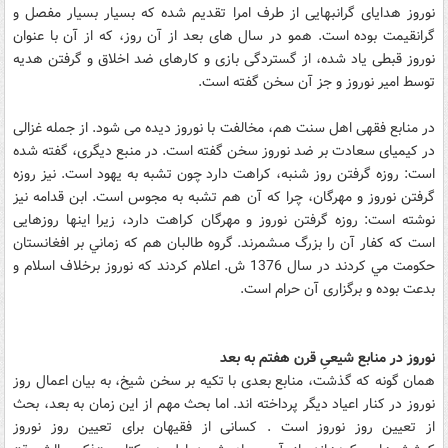
نوروز هداياى گرانبهايى از طرف امرا تقديم شده که بسيار بسيار مفصل و
گرانقيمت بوده است. همو در سال هاى بعد از آن روز، که از آن با عنوان
نوروز قبطى ياد شده، از گستردگى بازى و کارهاى ضد اخلاق و گرفتن هديه
توسط امير نوروز و جز آن سخن گفته است.
در منابع فقهى اهل سنت هم، مخالفت با نوروز ديده مى ‏شود. از جمله غزالى
در کيمياى سعادت بر ضد نوروز سخن گفته است. در منبع ديگرى، گفته شده
است: روزه گرفتن روز شنبه، کراهت دارد چون تشبه به يهود است. نيز روزه
گرفتن نوروز و مهرگان، چرا که آن هم تشبه به مجوس است. ابن قدامه نيز
نوشته است: روزه‏ گرفتن‏ نوروز و مهرگان کراهت دارد، زيرا اينها روزهايى
است که کفار آن را بزرگ مى‏شمرند. گروه طالبان هم که زماني بر افغانستان
حکومت مي کردند در سال 1376 ش. اعلام کردند که نوروز برخلاف اسلام و
بدعت بوده و برگزارى آن حرام است.
نوروز در منابع شيعىِ قرن هفتم به بعد
همان گونه که گذشت، منابع بعدى با تکيه بر سخن شيخ، به بيان اعمال روز
نوروز در کنار اعياد ديگر پرداخته ‏اند. اما بحث مهم از اين زمان به بعد، بحث
از تعيين روز نوروز است . کسانى از فقيهان براى تعيين روز نوروز