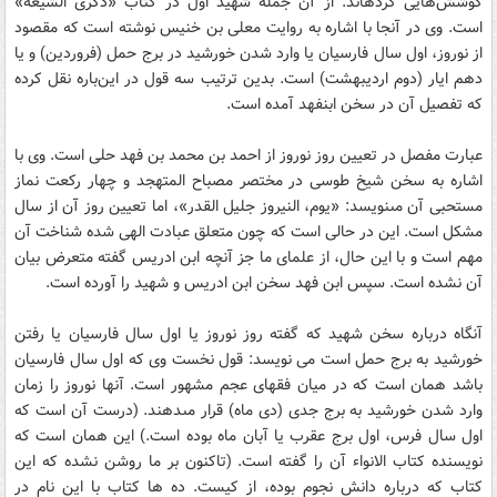
کوشش‌هايى کرده‏اند. از آن جمله شهيد اول در کتاب «ذکرى الشيعة»
است. وى در آنجا با اشاره به روايت معلى بن خنيس نوشته است که مقصود
از نوروز، اول سال فارسيان يا وارد شدن خورشيد در برج حمل (فروردين) و يا
دهم ايار (دوم ارديبهشت) است. بدين ترتيب سه قول در اين‌باره نقل کرده
که تفصيل آن در سخن ابن‏فهد آمده است.
عبارت مفصل در تعيين روز نوروز از احمد بن محمد بن فهد حلى است. وى با
اشاره به سخن شيخ طوسى در مختصر مصباح المتهجد و چهار رکعت نماز
مستحبى آن مى‏نويسد: «يوم، النيروز جليل القدر»، اما تعيين روز آن از سال
مشکل است. اين در حالى است که چون متعلق عبادت الهى شده شناخت آن
مهم است و با اين حال، از علماى ما جز آنچه ابن‏ ادريس گفته متعرض بيان
آن نشده است. سپس ابن ‏فهد سخن ابن ‏ادريس و شهيد را آورده است.
آنگاه درباره سخن شهيد که گفته روز نوروز يا اول سال فارسيان يا رفتن
خورشيد به برج حمل است مى‏ نويسد: قول نخست وى که اول سال فارسيان
باشد همان است که در ميان فقهاى عجم مشهور است. آنها نوروز را زمان
وارد شدن خورشيد به برج جدى (دى ماه) قرار مى‏دهند. (درست آن است که
اول سال فرس، اول برج عقرب يا آبان ماه بوده است.) اين همان است که
نويسنده کتاب الانواء آن را گفته است. (تاکنون بر ما روشن نشده که اين
کتاب که درباره دانش نجوم بوده، از کيست. ده ها کتاب با اين نام در