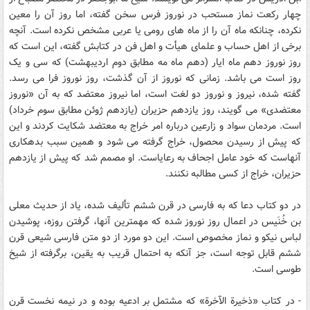
چهار رکعت نماز مستحب در نوروز فرس سخن گفته، اما روز آن را معين
نکرده، چنانکه ماه آن را از ماه هاى رومى يا عربى مشخص نکرده است. آنچه
برخى از اهل حساب و علماى هيأت و اهل فن در کتابش گفته، اين است که
روز نوروز دهم ماه ايار (دهم ماه مه مطابق دوم ارديبهشت) که سى و يک
روز است مى باشد. زمانى که نوروز از آن گذشت، روز نوروز فرا مى رسد.
گفته شده، نيروز و نوروز دو لغت است، اما نيروز معتضد که به آن «نوروز
معتضدى» مى ‏گويند، روز يازدهم حزيران (يازدهم ژوئن مطابق سوم خرداد)
است. مردمان سواد و زارعين درباره امر خراج به معتضد شکايت کردند و اين
که پيش از رسيدن محصول، خراج گرفته مى‏ شود و همين سبب بدهکارى
آنهاست که خود عامل اجحاف به رعاياست. او مصمم شد که پيش از يازدهم
حزيران، خراج از کسى مطالبه نکنند.
در دو کتاب دعا که به فارسى در قرن ششم تأليف شده، ياد از حديث معلى
بن خُنَيس در اعمال روز نوروز شده که مهمترين آنها، گرفتن روزه، پوشيدن
لباس نيکو و نماز مخصوص است. اين دو مورد از دو متن فارسى شيعى قرن
ششم قابل توجه است، جز آنکه به احتمال قريب به يقين، برگرفته از شيخ
طوسى است.
- در کتاب «ذخيرة الآخرة» که مشتمل بر ادعيه بوده و در نيمه نخست قرن