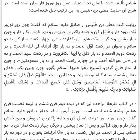
ششم تأليف شده، فصلى تحت عنوان عمل روز نوروز فارسيان آمده است. در
شرح آن حديث معلى بن خنيس به اين ترتيب نقل شده است:
روايت کند، معلّى بن خُنَيس از صادق عليه السلام که گفت: چون روز نوروز
بُوَد، روزه دار و غُسْل کن و جامه پاکترين درپوش و بوى خوش بکار دار و چون
نماز پشين و ديگر و سنّت هاى آن بگذارده باشى، چهار رکعت نماز کن به دو
سلام و بخوان در رکعت اوّل الحمد و ده بار «إنّا أنزلناه فى ليلة القدر» و در
رکعت دويم الحمد و ده بار «قل يا أيها الکافرون» و در رکعت سيم الحمد و ده
بار «قل هو اللّه أحد» و در چهارم رکعت الحمد و ده بار «معوذتين». و چون
از نماز فارغ گردى، تسبيح زهرا عليها السلام بگوى. چون چنين بکنى خداى
تعالى شصت ساله گناه تو بيامرزد. و دعا اين است: «اللّهُمَّ صَلِّ عَلى مُحَمَّدٍ وَ
الِ مُحَمَّدٍ الاَْْوْصِياءِ الْمَرْضِيينَ وَصَلِّ عَلى جَميعِ أَنْبِياءِکَ وَ رُسُلِکَ بِأَفْضَلِ
صَلَواتِکَ وَ بارِکْ عَلَيهِمْ بِأَفْضَلِ بَرَکاتِکَ ...»
- در کتاب «نزهة الزاهد» نيز که در نيمه دوم قرن ششم يا نيمه نخست قرن
هفتم نوشته شده آمده است: نوروز فُرس: امام جعفر صادق عليه السلام
گفت: چون روز نوروز درآيد، غسل کن و جامه پاکترين در پوش و بوى خوش
بکار دار و روزه فراگير و پس از نماز پيشين و ديگر، چهار رکعت نماز کن به دو
سلام. پس از الحمد در اول رکعت، ده بار «إنّا أنزلناه» بخوان و در دوم ده بار
«قل ياأيها الکافرون» و در سوم ده بار «قل هو الله أحد» و در چهارم ده بار