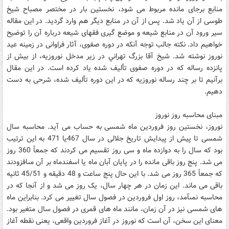
منابع برجاى مانده مربوط مى‏ شود، نخستين بار در مختصر مصباح شيخ
طوسى از آن ياد شد. پس از آن در منابع ديگر هم وارد گرديد. در اين مقاله
سير ورود آن در منابع شيعه و موضع گيرى فقهاى شيعه درباره آن را توضيح
خواهيم داد. نکته جالب توجه آنکه در دوره صفوى، آثار فراوانى در زمينه عيد
نوروز نوشته شد. شيخ آقا بزرگ تهراني در زير مدخل نوروزيه، از بيش از
پانزده رساله که در دوره صفوى تأليف شده ياد کرده است. در اين مقال
برآنيم تا بر چند رساله نوروزيه که در اين دوره تأليف شده، شرحى به دست
‏دهيم.
مبناى محاسبه روز نوروز
نوروز، نخستين روز فروردين ماه شمسى به حساب مى ‏آيد. محاسبه سال
شمسى تا پيش از پيدايش تاريخ جلالى در سال 467يا 471 به اين ترتيب
بود که سال را به دوازده ماه و سى روز تقسيم مى ‏کردند که جمعاً 360 روز
مى ‏شد. پنج روز باقى مانده را در پايان آبان ماه يا اسفندماه بر آن مى‏افزودند
که جمعاً 365 روز مى ‏شد. با اين حال پنج ساعت و 48 دقيقه و 45/51 ثانيه
باقى مى ‏ماند. اين زمان در هر چهار سال، يک روز مى‏ شد و از آنجا که در
محاسبه نمى‏آمد، روز اول فروردين در فصول سال تغيير مى‏ کرد. بنابراين ماه
هاى شمسى نيز در آن زمان، مانند ماه هاى قمرى در فصول سال متغير بود.
معناى اين سخن، آن است که نوروز در آغاز فروردين واقعى، يعنى نقطه آغاز