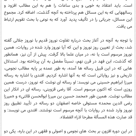
است. بايد اعتقاد به خوبى و بدى ساعات را هم به اين مطالب افزود و
رساله‏هايى که به اين مسائل هم پرداخته به آنچه گذشت، اضافه کرد. مجموع
اين مسائل، جريانى را در تأليف پديد آورد که به نوعى با بحث تقويم ارتباط
مى ‏يافت.
با توجه به آنچه در آغاز بحث درباره تفاوت نوروز قديم با نوروز جلالى گفته
شد، بحث از تعيين روز نوروز و اين که آيا نوروز وارد شده در روايات، همين
نوروز مرسوم است يا نه، در ميان علما بالا گرفت. پيش از آن نيز، همانطور
که گذشت، ابن فهد در قرن نهم، نسبتاً مفصل به آن پرداخته بود. استدلال
هايى که در اين قبيل رساله‏ ها آمده، به طور عمده بر پايه مطالب نجومى،
تاريخى و نيز رواياتى است که به آنها اشاره کرديم. افندى با اشاره به رساله
ميرزا ابراهيم حسينى مى‏ نويسد: او رساله ‏اى نوشت که نوروز، درست همين
روزى است که اکنون مرسوم است. آقا رضى قزوينى، رساله‏ اى در انکار اين
مطالب نوشت. همين طور «محمد حسين بن ميرزا ابوالحسن قائنى» و «ميرزا
رضى الدين محمد» مستوفى خاصه اصفهان دو رساله در تأييد تطبيق روز
نوروز وارد شده در روايات با آنچه مرسوم است نوشتند. افندى مى ‏نويسد: و
قد صارت هذه المسألة مطرحا لاراء الفضلاء.
در اين دوره افزون بر بحث هاى نجومى و اصولى و فقهى در اين باره، يکى دو