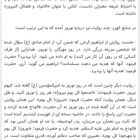
با احتياط شيعه معتزلى دانست، کتابى با عنوان «الاعياد و فضائل النيروز»
داشته است.
در منابع کهن، چند روايت نيز درباره نوروز آمده که به اين ترتيب است:
- نخست روايتى از ابراهيم کرخى که ضمن آن، از امام صادق (ع) سؤال شده
که شخصى مزرعه بزرگى دارد. در روز مهرگان يا نوروز، هدايايى (از طرف
کسانى که بر روى آن کار مى‏ کنند) به او داده مى ‏شود. آيا بپذيرد؟ حضرت
فرمود: آنها که هديه مى ‏دهند مسلمانند؟ ابراهيم مى ‏گويد: آرى. حضرت
فرمود: هديه آنها را بپذيرد.
- روايت ديگر چنين است که در روز نوروز به اميرالمؤمنين (ع) گفته شد: اليوم
نيروز. حضرت فرمودند: «اصنعوا کل يوم نيروزا»؛ هر روز را نوروز کنيد. و نقل
ديگر، همان روايت آنکه حضرت فرمود: «نيروزنا کل يوم». اين همان روايتى
است که در آن گفته شده در روز نوروز به آن حضرت، فالوذج هديه کردند و
حضرت اين پاسخ را دادند. در حاشيه نسخه‏ اى از فهرست ابن‏نديم آمده است
که ثابت بن نعمان بن مرزبان، پدر ابوحنيفه، يا جد او همان کسى بود که
فالوذج به امام على عليه السلام، هديه کرد و حضرت فرمود: «نوروزنا کل يوم
يا مهرجونا کل يوم». تعبيرى که صاحب دعائم آورده، قدرى متفاوت است. در