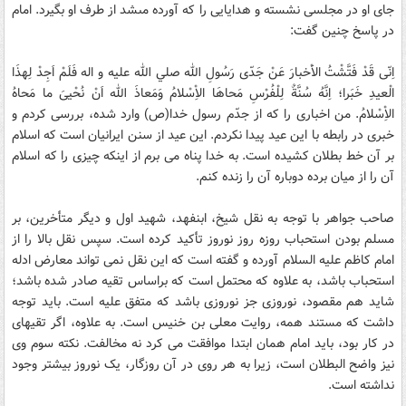
جاى او در مجلسى نشسته و هدايايى را که آورده مى‏شد از طرف او بگيرد. امام
در پاسخ چنين گفت:
اِنّى قَدْ فَتَّشْتُ الاَْخبارَ عَنْ جَدّى رَسُولِ الله صلي الله عليه و اله فَلَمْ اَجِدْ لِهذَا
الْعيدِ خَبَرا؛ اِنَّهُ سُنَّةٌ لِلْفُرْسِ مَحاهَا الاِْسْلامُ وَمَعاذَ الله اَنْ نُحْيىَ ما مَحاهُ
الاِْسْلامُ. من اخبارى را که از جدّم رسول خدا(ص) وارد شده، بررسى کردم و
خبرى در رابطه با اين عيد پيدا نکردم. اين عيد از سنن ايرانيان است که اسلام
بر آن خط بطلان کشيده است. به خدا پناه مى ‏برم از اينکه چيزى را که اسلام
آن را از ميان برده دوباره آن را زنده کنم.
صاحب جواهر با توجه به نقل شيخ، ابن‏فهد، شهيد اول و ديگر متأخرين، بر
مسلم بودن استحباب روزه روز نوروز تأکيد کرده است. سپس نقل بالا را از
امام کاظم عليه السلام آورده و گفته است که اين نقل نمى‏ تواند معارض ادله
استحباب باشد، به علاوه که محتمل است که براساس تقيه صادر شده باشد؛
شايد هم مقصود، نوروزى جز نوروزى باشد که متفق عليه است. بايد توجه
داشت که مستند همه، روايت معلى بن خنيس است. به علاوه، اگر تقيه‏اى
در کار بود، بايد امام همان ابتدا موافقت مى ‏کرد نه مخالفت. نکته سوم وى
نيز واضح البطلان است، زيرا به هر روى در آن روزگار، يک نوروز بيشتر وجود
نداشته است.