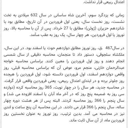
اعتدال ربيعى قرار نداشت.
زمانى که يزدگرد سوم، آخرين شاه ساسانى در سال 632 ميلادى به تخت
نشست، روز نخست سال، يعنى اول فروردين در آن تاريخ، مطابق بود با
شانزدهم حزيران (ژوئن)؛ مطابق با 27 خرداد. پس از آن با محاسبه بالا، روز
نوروز يا اول فروردين، هر چهار سال، يک روز به عقب مى‏آمد.
در سال467 .ق، روز نوروز مطابق دوازدهم حوت يا اسفند بود. در اين سال،
ملکشاه سلجوقى، دستور داد تا منجمان، محاسبه دقيقى از سال شمسى
انجام دهند و روز اول فروردين را معين کنند. براساس محاسبه خواجه
عبدالرحمان خازنى، منجم مرو، عوض آن که براساس محاسبه قبلى، روز
واقعى دوازدهم اسفند، اول فروردين دانسته شود، اول فروردين را هيجده
روز جلوتر برده و در ابتداى اعتدال ربيعى، يعنى فروردين واقعى قرار گرفت.
در محاسبه جديد، هر سال را در چهار نوبت، 365 روز محاسبه کرده (دوازده
سى روز به ضميمه پنج روز که در آخر ماه آبان يا اسفند افزوده مى ‏شد) و
سال پنجم را 366 روز محاسبه کردند. البته پس از هر هشت دوره چهار
ساله، سال پنجم را 366 قرار مى‏ دادند. در اين محاسبه آن پنج ساعت و اندى
نيز در محاسبه مى ‏آمد. بدين ترتيب، روز نوروز به عنوان نخستين روز
فروردين ماه، از آن سال ثابت ماند.