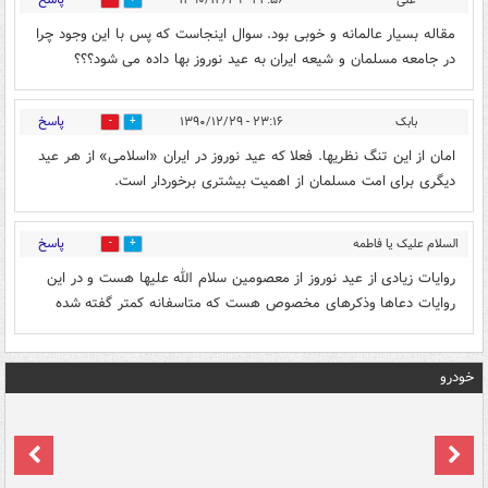
علی
۲۲:۵۶ - ۱۳۹۰/۱۲/۲۹
0
0
مقاله بسیار عالمانه و خوبی بود. سوال اینجاست که پس با این وجود چرا
در جامعه مسلمان و شیعه ایران به عید نوروز بها داده می شود؟؟؟
پاسخ
بابک
۲۳:۱۶ - ۱۳۹۰/۱۲/۲۹
0
0
امان از این تنگ نظریها. فعلا که عید نوروز در ایران «اسلامی» از هر عید
دیگری برای امت مسلمان از اهمیت بیشتری برخوردار است.
پاسخ
السلام علیک یا فاطمه
0
0
الزهرا
۲۳:۵۹ - ۱۳۹۰/۱۲/۲۹
روایات زیادی از عید نوروز از معصومین سلام الله علیها هست و در این
روایات دعاها وذکرهای مخصوص هست که متاسفانه کمتر گفته شده
خودرو