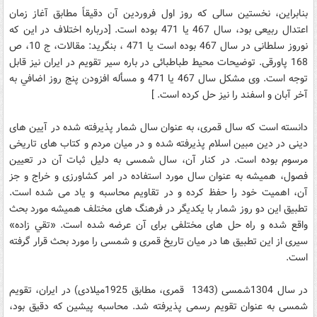
بنابراين، نخستين سالى که روز اول فروردين آن دقيقاً مطابق آغاز زمان
اعتدال ربيعى بود، سال 467 يا 471 بوده است. [درباره اختلاف در اين که
نوروز سلطانى در سال 467 بوده است يا 471 ، بنگريد: مقالات، ج 10، ص
168 پاورقى. توضيحات محيط طباطبائى در باره سير تقويم در ايران نيز قابل
توجه است. وى مشکل سال 467 يا 471 و مسأله افزودن پنج روز اضافي به
آخر آبان و اسفند را نيز حل کرده است. ]
دانسته است که سال قمرى، به عنوان سال شمار پذيرفته شده در آيين هاى
دينى در دين مبين اسلام پذيرفته شده و در ميان مردم و کتاب هاى تاريخى
مرسوم بوده است. در کنار آن، سال شمسى به دليل ثبات آن در تعيين
فصول، هميشه به عنوان سال مورد استفاده در امر کشاورزى و خراج و جز
آن، اهميت خود را حفظ کرده و در تقاويم محاسبه و ياد مى‏ شده است.
تطبيق اين دو روز شمار با يکديگر در فرهنگ هاى مختلف هميشه مورد بحث
واقع شده و راه حل هاى مختلفى براى آن عرضه شده است. «تقي زاده»
سيرى از اين تطبيق ها در ميان تاريخ قمرى و شمسى را مورد بحث قرار گرفته
است.
در سال 1304شمسى (1343 قمرى، مطابق 1925ميلادى) در ايران، تقويم
شمسى به عنوان تقويم رسمى پذيرفته شد. محاسبه پيشين که دقيق بود،