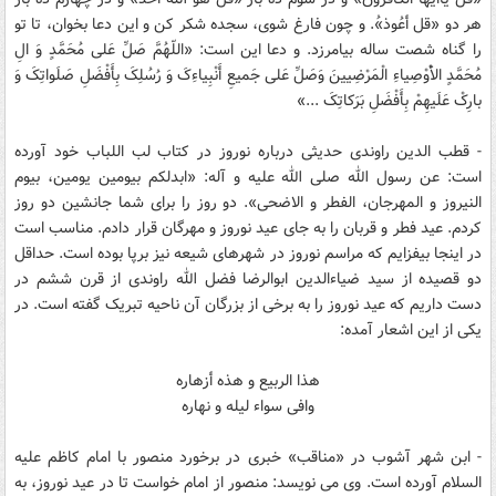
هر دو «قل أعُوذ»ُ. و چون فارغ شوى، سجده شکر کن و اين دعا بخوان، تا تو
را گناه شصت ساله بيامرزد. و دعا اين است: «اللّهُمَّ صَلِّ عَلى مُحَمَّدٍ وَ الِ
مُحَمَّدٍ الاَْْوْصِياءِ الْمَرْضِيينَ وَصَلِّ عَلى جَميعِ أَنْبِياءِکَ وَ رُسُلِکَ بِأَفْضَلِ صَلَواتِکَ وَ
بارِکْ عَلَيهِمْ بِأَفْضَلِ بَرَکاتِکَ ...»
- قطب الدين راوندى حديثى درباره نوروز در کتاب لب اللباب خود آورده
است: عن رسول الله صلى الله عليه و آله: «ابدلکم بيومين يومين، بيوم
النيروز و المهرجان، الفطر و الاضحى». دو روز را براى شما جانشين دو روز
کردم. عيد فطر و قربان را به جاى عيد نوروز و مهرگان قرار دادم. مناسب است
در اينجا بيفزايم که مراسم نوروز در شهرهاى شيعه نيز برپا بوده است. حداقل
دو قصيده از سيد ضياءالدين ابوالرضا فضل الله راوندى از قرن ششم در
دست داريم که عيد نوروز را به برخى از بزرگان آن ناحيه تبريک گفته است. در
يکى از اين اشعار آمده:
هذا الربيع و هذه أزهاره
وافى سواء ليله و نهاره
- ابن شهر آشوب در «مناقب» خبرى در برخورد منصور با امام کاظم عليه
السلام آورده است. وى مى‏ نويسد: منصور از امام خواست تا در عيد نوروز، به