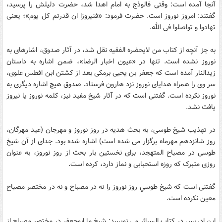
آنجا آمده است: وقتى فالوذج به امام اهدا شد، حضرت دليلش را پرسيد،
گفتند: امروز نوروز است. حضرت فرمود: «فنيروزا ان قدرتم کل يوم»؛ يعنى
تهادوا و تواصلوا فى الله.
به جز آنچه از کتاب من لايحضره الفقيه نقل شد، در آثار صدوق، اشاره‏اى به
نوروز نشده است. تنها در «عيون اخبار الرضا»، ضمن اشاره به داستان
زيدالنار آمده است که جعفر بن يحيى برمکى بعد از کشتن ابن افطس علوى،
سر وى را همراه هداياى نوروز نزد هارون فرستاد. صدوق هيچ اشاره ديگرى به
نوروز نکرده است. گفتنى است که در آثار شيخ مفيد نيز، کلمه نوروز يا نيروز
يافت نشد.
در تهذيب شيخ طوسى، به بحث هديه در روز نوروز و مهرجان (عيد مهرگان،
روز شانزد‏هم مهرماه برگزار مى‏ شده است) اشاره شده بود. جداى از آن شيخ
طوسى در مصباح المتهجد، براى نخستين بار بحث از روز نوروز، به عنوان
روزى متبرک که روزه استحبابى و نماز دارد، کرده است.
گفتنى است که شيخ طوسي روز نوروز را نه در مصباح و نه در مختصر مصباح
معين نکرده است.
ابن ادريس در کتاب السرائر مى‏ نويسد: شيخ ما ابوجعفر در مختصر مصباح از