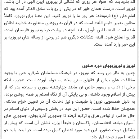
‏اند بفرمايند که اصولاً هر روزى که نشانى از پيروزى آيين الهى در آن باشد،
نوروز است. درست همان طور که در يکى از روايات سابق الذکر آمده بود که
امام على (ع) فرمودند: هر روز ما را نوروز کنيد. اين معنا براى نوروز، کاملاً
مطابق تعبير «ايام الله» است که در قرآن به روزهاى متعلق به خداوند اطلاق
شده است. البته با اين تأويل، بايد آنچه در روايت درباره نوروز فارسيان آمده،
قدرى اصلاح شود. البته اشکالات ديگري هم در برخي از رساله هاي نوروزيه بر
اين خبر وارد آمده است.
نوروز و نوروزيه‏هاى دوره صفوى
چنين به نظر مى ‏رسد که نوروز، در فرهنگ مسلمانان شرقى، حتى با وجود
مخالفت هاى برخى از فقهاى سنى ‏مذهب، دوام آورده است. عجيب آنکه
برخى از آداب و رسوم خاص آن مانند چهارشنبه سورى و سيزده بدر که از
پيش از اسلام وجود داشته، و بى پايگى آن از نگاه اسلام بر همه روشن بوده،
به دليل همسويى نوروز با طبيعت و نيز دخالت آن در تعيين خراج سالانه،
همچنان حفظ شده است. حضور اين عيد در بخش وسيعى از دنياى اسلام در
حال حاضر، از نواحى عراق و ترکيه گرفته تا جمهورى آذربايجان، جمهوري هاى
آسياى ميانه، افغانستان، پاکستان و طبعاً ايران، نشان آن است که پيش از
تشکيل دولت صفوى، اين عيد مورد اعتناى کامل بوده است. در اينجا بايد دو
نکته را مورد توجه قرار داد: