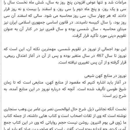
مراعات شد و تنها عوض افزودن پنج روز به سال، شش ماه نخست سال را
سى و يک روز، و پنج ماه دوم را سى روز، و اسفند را بيست و نه روز قرار
دادند که هر چهار سال، سى روز محاسبه مى ‏شود. سالى که اسفند آن سى
روز بود، را سال کبيسه ناميدند. در قانون اساسى جمهورى اسلامى ايران نيز
مبناى محاسبه ، سال شمسى بوده و سال قمرى نيز در کنار آن به عنوان
تقويم دينى مورد تأکيد قرار گرفت.
اين بود اجمالى از نوروز در تقويم شمسى. مهمترين نکته آن، اين است که
نوروز تا سال 467 در سال متغير بوده و پس از آن در آغاز اعتدال ربيعى،
قرار گرفته و از آن پس تغييرى نيافته است.
نوروز در منابع کهن شيعى
در آغاز بايد اشاره کنيم که مقصود از منابع کهن، منابعى است که تا زمان
شيخ طوسى تأليف شده است. آنچه که درباره نوروز در اين منابع آمده، به
شرح زير است:
نخست آنکه نجاشى ذيل شرح حال ابوالحسن نصر بن عامر بن وهب سنجارى
نوشته است که وى از ثقات اصحاب است و کتاب هايى داشته، از جمله کتاب
ما رُوِى فى يوم النيروز. روشن نيست حجم رواياتى که وى در اين کتاب جمع
آورى کرده، چه اندازه بوده است. گفتنى است که صاحب بن عباد که بايد او را