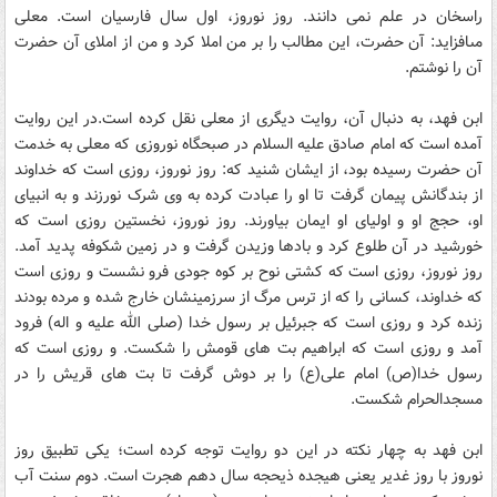
راسخان در علم نمى ‏دانند. روز نوروز، اول سال فارسيان است. معلى
مى‏افزايد: آن حضرت، اين مطالب را بر من املا کرد و من از املاى آن حضرت
آن را نوشتم.
ابن فهد، به دنبال آن، روايت ديگرى از معلى نقل کرده است.در اين روايت
آمده است که امام صادق عليه السلام در صبحگاه نوروزى که معلى به خدمت
آن حضرت رسيده بود، از ايشان شنيد که: روز نوروز، روزى است که خداوند
از بندگانش پيمان گرفت تا او را عبادت کرده به وى شرک نورزند و به انبياى
او، حجج او و اولياى او ايمان بياورند. روز نوروز، نخستين روزى است که
خورشيد در آن طلوع کرد و بادها وزيدن گرفت و در زمين شکوفه پديد آمد.
روز نوروز، روزى است که کشتى نوح بر کوه جودى فرو نشست و روزى است
که خداوند، کسانى را که از ترس مرگ از سرزمينشان خارج شده و مرده بودند
زنده کرد و روزى است که جبرئيل بر رسول خدا (صلى الله عليه و اله) فرود
آمد و روزى است که ابراهيم بت هاى قومش را شکست. و روزى است که
رسول خدا(ص) امام على(ع) را بر دوش گرفت تا بت هاى قريش را در
مسجدالحرام شکست.
ابن فهد به چهار نکته در اين دو روايت توجه کرده است؛ يکى تطبيق روز
نوروز با روز غدير يعنى هيجده ذيحجه سال دهم هجرت است. دوم سنت آب