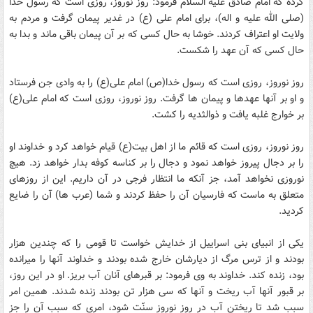
کرده که امام صادق عليه السلام فرمود: روز نوروز، روزى است که رسول خدا
(صلى الله عليه و اله)، براى امام على (ع) در غدير پيمان گرفت و مردم به
ولايت او اعتراف کردند. خوشا به حال کسى که بر آن پيمان باقى ماند و بدا به
حال کسى که آن عهد را شکست.
روز نوروز، روزى است که رسول خدا(ص) امام على(ع) را به وادى جن فرستاد
و او بر آنها عهدها و پيمان ها گرفت. روز نوروز، روزى است که امام على(ع)
بر خوارج غلبه يافت و ذوالثديه را کشت.
روز نوروز، روزى است که قائم ما از اهل بيت(ع) قيام خواهد کرد و خداوند او
را بر دجال پيروز خواهد نمود و دجال را بر کناسه کوفه بدار خواهد زد. هيچ
نوروزى نخواهد آمد، جز آنکه ما انتظار فرجى در آن داريم. اين از روزهاى
متعلق به ماست که فارسيان آن را حفظ کردند و شما (عرب ها) آن را ضايع
کرديد.
يکى از انبياى بنى ‏اسراييل از خدايش خواست تا قومى را که چندين هزار
بودند و از ترس مرگ از ديارشان خارج شده بودند و خداوند آنها را ميرانده
بود، زنده کند. خداوند به وى فرمود: بر قبرهاى آنان آب بريز. او در اين روز،
بر قبور آنها آب ريخت و آنها که سى هزار تن بودند زنده شدند. همين امر
سبب شد تا ريختن آب در روز نوروز سنّت شود، امرى که سبب آن را جز