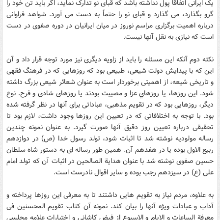
يک ايرانى اتفاقاً پول نداشته باشد که قباى نو تدارک نمايد، اگر بايد تن خود را
گرو بگذارد، مى ‏گذارد و قباى نو را حتماً به دست مى ‏آورد. شواهد فراوانى
درباره اهميت برگزارى مراسم نوروز در ميان ايرانيان در دوره صفوى در دست
است که نيازى به نقل آنها نيست.
نکته دوم آنکه اين مسئله را بايد از زاويه ديگرى نيز مورد توجه قرار داد و آن
اين که با پيدايش دولت شيعى، طبيعى بود که روزهايى که در فرهنگ فقهى
و تاريخى شيعه، از اهميتى برخوردار است به عنوان شعائر شيعى بزرگ داشته
شود. اين روزها، يا روزهاي عزا و مصيبت بودند يا روزهاى شادى و فرح. نوع
ديگر، روزهايى بود که در تقويم مذهبى، عباداتى براى آنها در نظر گرفته شده
بود. با توجه به اختلافاتى که در تعيين اين روزها وجود داشت، لازم بود تا
تحقيقى درباره تعيين روز دقيق آنها صورت گيرد. به عنوان نمونه چندين
رساله مولوديه نوشته شد تا اثبات شود، تولد رسول خدا (ص) در دوازدهم
ربيع الاول بوده يا در هفدهم آن. همين طور رساله ‏اى به دستور شاه سلطان
حسين صفوى نوشته شد با عنوان هداية الصالحين در اثبات آن که تولد امام
على (ع) در سيزدهم رجب بوده و ساير اقوال نادرست است.
به علاوه، مردم نياز به تقويم هايى داشتند تا به معرفى اين روزها پرداخته و
آداب و عبادات ويژه آنها را بيان کند. نمونه آن کتاب تقويم المحسنين فى
معرفة الساعات و الايام و الاسبوع از فيض کاشانى و اختيارات علامه مجلسى