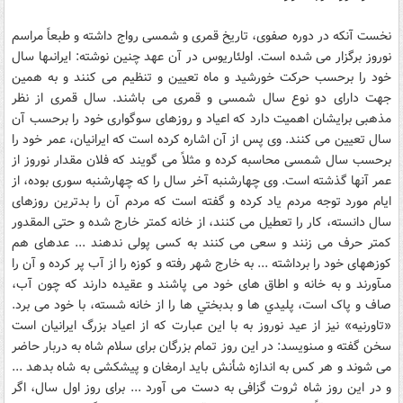
نخست آنکه در دوره صفوى، تاريخ قمرى و شمسى رواج داشته و طبعاً مراسم
نوروز برگزار مى‏ شده است. اولئاريوس در آن عهد چنين نوشته: ايرانى‏ها سال
خود را برحسب حرکت خورشيد و ماه تعيين و تنظيم مى ‏کنند و به همين
جهت داراى دو نوع سال شمسى و قمرى مى‏ باشند. سال قمرى از نظر
مذهبى برايشان اهميت دارد که اعياد و روزهاى سوگوارى خود را برحسب آن
سال تعيين مى ‏کنند. وى پس از آن اشاره کرده است که ايرانيان، عمر خود را
برحسب سال شمسى محاسبه کرده و مثلاً مى‏ گويند که فلان مقدار نوروز از
عمر آنها گذشته است. وى چهارشنبه آخر سال را که چهارشنبه سورى بوده، از
ايام مورد توجه مردم ياد کرده و گفته است که مردم آن را بدترين روزهاى
سال دانسته، کار را تعطيل مى ‏کنند، از خانه کمتر خارج شده و حتى المقدور
کمتر حرف مى ‏زنند و سعى مى‏ کنند به کسى پولى ندهند ... عده‏اى هم
کوزه‏هاى خود را برداشته ... به خارج شهر رفته و کوزه را از آب پر کرده و آن را
مى‏آورند و به خانه و اطاق هاى خود مى‏ پاشند و عقيده دارند که چون آب،
صاف و پاک است، پليدي ها و بدبختي ها را از خانه شسته، با خود مى‏ برد.
«تاورنيه» نيز از عيد نوروز به با اين عبارت که از اعياد بزرگ ايرانيان است
سخن گفته و مى‏نويسد: در اين روز تمام بزرگان براى سلام شاه به دربار حاضر
مى‏ شوند و هر کس به اندازه شأنش بايد ارمغان و پيشکشى به شاه بدهد ...
و در اين روز شاه ثروت گزافى به دست مى ‏آورد ... براى روز اول سال، اگر