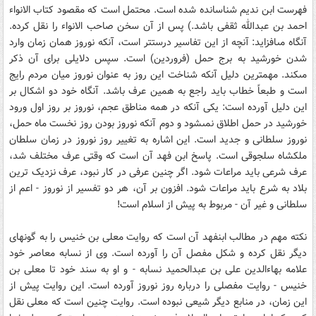
فهرست ابن ‏نديم شناسانده شده است. محتمل است که مقصود کتاب الانواء
احمد بن عبدالله ثقفى باشد.) پس از آن سخن صاحب الانواء را نقل کرده.
آنگاه مى‏افزايد: آنچه از اين تفاسير درست‏تر است، آنکه نوروز همان زمان وارد
شدن خورشيد به برج حمل (فروردين) است. سپس دلايلى براى آن ذکر
مى‏کند. مهمترين دليل آنکه شناخت اين روز به عنوان نوروز ميان مردم رايج
است و طبعاً خطاب بايد راجع به همين عرف باشد. آنگاه خود دو اشکال بر
اين دليل آورده است: يکى آنکه در همه مناطق عجم، نوروز بر روز اول ورود
خورشيد در حمل اطلاق نمى‏شود و دوم آنکه نوروز بودن روز نخست ماه حمل،
نوروز سلطانى و جديد است. اين اشاره به تغيير روز نوروز در زمان سلطان
ملکشاه سلجوقى است. پاسخ ابن فهد آن است که وقتى عرف مختلف شد،
عرف شرعى بايد مراعات شود. اگر چنين عرفى در کار نبود، عرف نزديک ترين
بلاد به شرع بايد مراعات شود. افزون بر آن، هر دو تفسير از نوروز - اعم از
سلطانى و غير آن - مربوط به پيش از اسلام است!
نکته مهم در مطالب ابن‏فهد آن است که روايت معلى بن خنيس را به گونه‏اى
ديگر نقل کرده و شکل مفصل آن را آورده است. وى از نسابه معاصر خود
علامه بهاءالدين على بن عبدالحميد نسابه - و او به سند خود تا معلى بن
خنيس - روايت مفصلى را درباره روز نوروز آورده است. اين روايت پيش از
اين زمان، در منابع ديگر شيعى نبوده است. روايت چنين است که معلى نقل