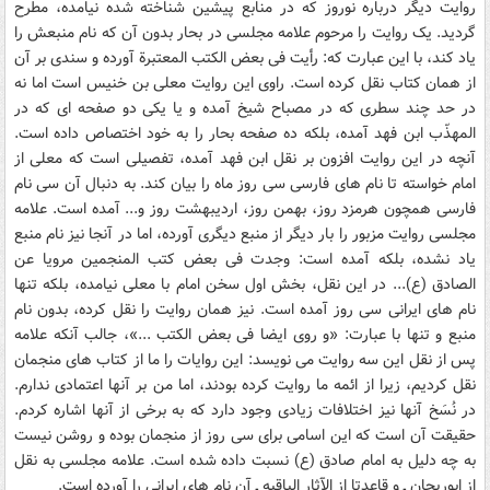
روايت ديگر درباره نوروز که در منابع پيشين شناخته شده نيامده، مطرح
گرديد. يک روايت را مرحوم علامه مجلسى در بحار بدون آن که نام منبعش را
ياد کند، با اين عبارت که: رأيت فى بعض الکتب المعتبرة آورده و سندى بر آن
از همان کتاب نقل کرده است. راوى اين روايت معلى بن خنيس است اما نه
در حد چند سطرى که در مصباح شيخ آمده و يا يکى دو صفحه‏ اى که در
المهذّب ابن فهد آمده، بلکه ده صفحه بحار را به خود اختصاص داده است.
آنچه در اين روايت افزون بر نقل ابن فهد آمده، تفصيلى است که معلى از
امام خواسته تا نام هاى فارسى سى روز ماه را بيان کند. به دنبال آن سى نام
فارسى همچون هرمزد روز، بهمن روز، ارديبهشت روز و... آمده است. علامه
مجلسى روايت مزبور را بار ديگر از منبع ديگرى آورده، اما در آنجا نيز نام منبع
ياد نشده، بلکه آمده است: وجدت فى بعض کتب المنجمين مرويا عن
الصادق (ع)... در اين نقل، بخش اول سخن امام با معلى نيامده، بلکه تنها
نام هاى ايرانى سى روز آمده است. نيز همان روايت را نقل کرده، بدون نام
منبع و تنها با عبارت: «و روى ايضا فى بعض الکتب ...»، جالب آنکه علامه
پس از نقل اين سه روايت مى ‏نويسد: اين روايات را ما از کتاب هاى منجمان
نقل کرديم، زيرا از ائمه ما روايت کرده بودند، اما من بر آنها اعتمادى ندارم.
در نُسَخ آنها نيز اختلافات زيادى وجود دارد که به برخى از آنها اشاره کردم.
حقيقت آن است که اين اسامى براى سى روز از منجمان بوده و روشن نيست
به چه دليل به امام صادق (ع) نسبت داده شده است. علامه مجلسى به نقل
از ابوريحان ـ و قاعدتا از الآثار الباقيه ـ آن نام هاى ايرانى را آورده است.