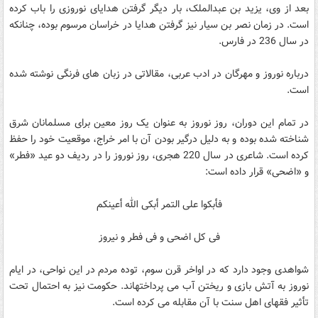
بعد از وى، يزيد بن عبدالملک، بار ديگر گرفتن هداياى نوروزى را باب کرده
است. در زمان نصر بن سيار نيز گرفتن هدايا در خراسان مرسوم بوده، چنانکه
در سال 236 در فارس.
درباره نوروز و مهرگان در ادب عربى، مقالاتى در زبان هاى فرنگى نوشته شده
است.
در تمام اين دوران، روز نوروز به عنوان يک روز معين براى مسلمانان شرق
شناخته شده بوده و به دليل درگير بودن آن با امر خراج، موقعيت خود را حفظ
کرده است. شاعرى در سال 220 هجرى، روز نوروز را در رديف دو عيد «فطر»
و «اضحى» قرار داده است:
فأبکوا على التمر أبکى الله أعينکم
فى کل اضحى و فى فطر و نيروز
شواهدى وجود دارد که در اواخر قرن سوم، توده مردم در اين نواحى، در ايام
نوروز به آتش بازى و ريختن آب مى ‏پرداخته‏اند. حکومت نيز به احتمال تحت
تأثير فقهاى اهل سنت با آن مقابله مى‏ کرده است.