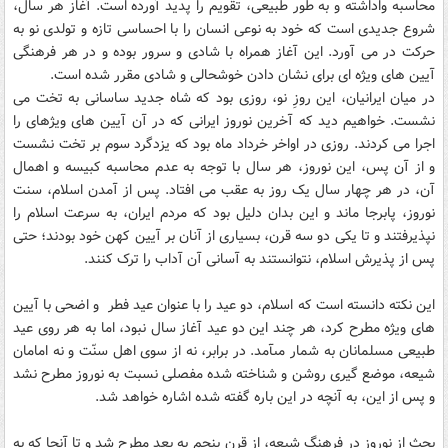
محاسبه واداشته و به طور طبيعى، تقويم را پديد آورده است. آغاز هر سال،
شروع جديدى است که خود به نوعى انسان را با احساسى تازه و تولدى نو به
حرکت در مى ‏آورد. اين آغاز همراه با شادى و سرور بوده و در هر فرهنگى
آيين هاى ويژه ‏اى براى نشان دادن خوشحالى و شادى مقرر شده است.
در ميان ايرانيان، اين روزِ نو، روزى بود که شاه جديد ساسانى به تخت مى
‏نشست. خواهيم ديد که آخرين نوروز ايرانى که در آن آيين هاى ويژه‏اى را
اجرا مى ‏کردند. روزى در اواخر خرداد ماه بود که يزدگرد سوم بر تخت نشست
و از آن پس، اين نوروز، هر سال با توجه به عدم محاسبه کبيسه و اهمال
آن، در هر چهار سال يک روز به عقب مى‏ افتاد. پس از آمدن اسلام، سنت
نوروز، پابرجا ماند و اين بدان دليل بود که مردم ايران، به سرعت اسلام را
نپذيرفتند و تا يکى دو سه قرن، بسيارى از آنان بر آيين کهن خود بودند؛ حتى
پس از پذيرش اسلام، نتوانستند به آسانى آن آداب را ترک کنند.
اين نکته دانسته است که اسلام، دو عيد را با عنوان عيد فطر و اضحى با آيين
هاى ويژه مطرح کرد، هر چند اين دو عيد آغاز سال نبود، اما به هر روى عيد
طبيعى مسلمانان به شمار مى‏آمد. در برابر، نه از سوى اهل سنّت و نه امامان
شيعه، موضع گيرى روشن و شناخته شده مفصلى نسبت به نوروز مطرح نشد
و پس از اين، به آنچه در اين باره گفته شده اشاره خواهد شد.
بحث از نوروز در فرهنگ شيعه، از قرن پنجم به بعد مطرح شد و تا آنجا که به