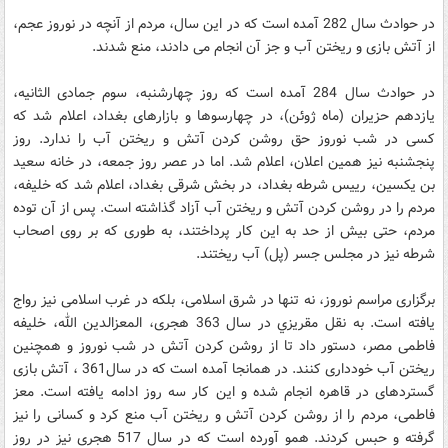
در حوادث سال 282 آمده است که در اين سال، مردم از آنچه در نوروز عجم،
از آتش بازى و ريختن آب و جز آن انجام مى‏ دادند، منع شدند.
در حوادث سال 284 آمده است که روز چهارشنبه، سوم جمادى الثانيه،
يازدهم حزيران (ماه ژوئن)، در چهارسوها و بازارهاى بغداد، اعلام شد که
کسى در شب نوروز حق روشن کردن آتش و ريختن آب را ندارد. روز
پنجشنبه نيز همين اعلان، اعلام شد. اما در عصر روز جمعه، در خانه سعيد
بن يکسين، رييس شرطه بغداد، در بخش شرقى بغداد، اعلام شد که خليفه،
مردم را در روشن کردن آتش و ريختن آب آزاد گذاشته است. پس از آن توده
مردم، حتى بيش از حد به اين کار پرداختند، به طورى که بر روى اصحاب
شرطه نيز در مجلس جسر (پل) آب ريختند.
برگزارى مراسم نوروز، نه تنها در شرق اسلامى، بلکه در غرب اسلامى نيز رواج
يافته است. به نقل مقريزي در سال 363 هجرى، المعزالدين الله، خليفه
فاطمى مصر، دستور داد تا از روشن کردن آتش در شب نوروز و همچنين
ريختن آب خوددارى کنند. در همانجا آمده است که در سال361 ، آتش بازى
گسترده‏اى در قاهره انجام شده و اين کار سه روز ادامه يافته است. معز
فاطمى، مردم را از روشن کردن آتش و ريختن آب منع کرد و کسانى را نيز
گرفته و حبس کردند. همو آورده است که در سال 517 هجرى نيز در روز