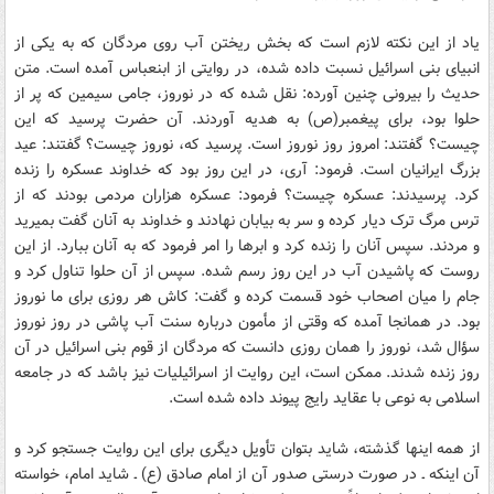
ياد از اين نکته لازم است که بخش ريختن آب روى مردگان که به يکى از
انبياى بنى‏ اسرائيل نسبت داده شده، در روايتى از ابن‏عباس آمده است. متن
حديث را بيرونى چنين آورده: نقل شده که در نوروز، جامى سيمين که پر از
حلوا بود، براى پيغمبر(ص) به هديه آوردند. آن حضرت پرسيد که اين
چيست؟ گفتند: امروز روز نوروز است. پرسيد که، نوروز چيست؟ گفتند: عيد
بزرگ ايرانيان است. فرمود: آرى، در اين روز بود که خداوند عسکره را زنده
کرد. پرسيدند: عسکره چيست؟ فرمود: عسکره هزاران مردمى بودند که از
ترس مرگ ترک ديار کرده و سر به بيابان نهادند و خداوند به آنان گفت بميريد
و مردند. سپس آنان را زنده کرد و ابرها را امر فرمود که به آنان ببارد. از اين
روست که پاشيدن آب در اين روز رسم شده. سپس از آن حلوا تناول کرد و
جام را ميان اصحاب خود قسمت کرده و گفت: کاش هر روزى براى ما نوروز
بود. در همانجا آمده که وقتى از مأمون درباره سنت آب‏ پاشى در روز نوروز
سؤال شد، نوروز را همان روزى دانست که مردگان از قوم بنى‏ اسرائيل در آن
روز زنده شدند. ممکن است، اين روايت از اسرائيليات نيز باشد که در جامعه
اسلامى به نوعى با عقايد رايج پيوند داده شده است.
از همه اينها گذشته، شايد بتوان تأويل ديگرى براى اين روايت جستجو کرد و
آن اينکه ـ در صورت درستى صدور آن از امام صادق (ع) ـ شايد امام، خواسته