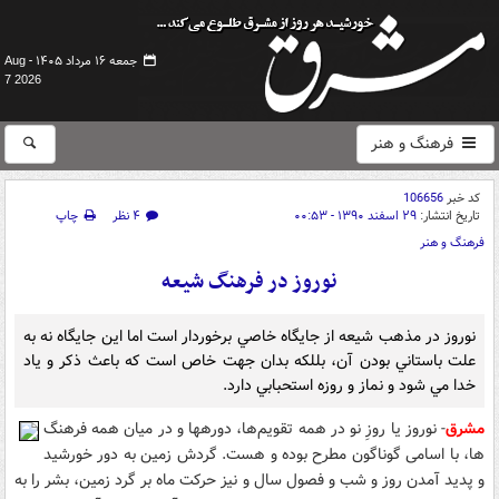
جمعه ۱۶ مرداد ۱۴۰۵ -
Aug
7 2026
فرهنگ و هنر
کد خبر
106656
تاریخ انتشار:
۲۹ اسفند ۱۳۹۰ - ۰۰:۵۳
۴ نظر
چاپ
فرهنگ و هنر
نوروز در فرهنگ شيعه
نوروز در مذهب شيعه از جايگاه خاصي برخوردار است اما اين جايگاه نه به
علت باستاني بودن آن، بللکه بدان جهت خاص است که باعث ذکر و ياد
خدا مي شود و نماز و روزه استحبابي دارد.
مشرق
- نوروز يا روزِ نو در همه تقويم‌ها، دوره‏ها و در ميان همه فرهنگ‌
ها، با اسامى گوناگون مطرح بوده و هست. گردش زمين به دور خورشيد
و پديد آمدن روز و شب و فصول سال و نيز حرکت ماه بر گرد زمين، بشر را به