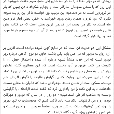
ريختن که در بهار معنا دارد نه در ماه جدى (دى ‏ماه). سوم خلقت خورشيد در
اين روز که با سخن منجمان سازگار است و چهارم شکوفه دادن زمين که باز
در فروردين است نه در دى‏ماه.به اين ترتيب وى خواسته تا از اين روايت نتيجه
بگيرد که روز نوروز، همان زمان ورود خورشيد به حَمَل يعنى آغاز فروردين
ماه است. به نظر مى‏ رسد، اين قديمى‏ ترين بحثى است که در کتاب هاى
فقهى شيعه در تعيين روز نوروز شده و بعد از آن در دوره صفوى بارها مورد
نقد و ايراد قرار گرفته است.
مشکل اين دو حديث آن است که در منابع کهن شيعه نيامده است. افزون بر
آن، روايات مزبور که در اصل بايد يکى باشد، حاوى دو نوع آگاهى درباره روز
نوروز است که اين خود، منشأ شبهه درباره آن شده و احتمال جعل آن را
تقويت مى‏ کند. افزون بر آن، دانسته است که، ابن غضائرى گفته: غاليان
رواياتى را به معلى بن خنيس نسبت داده اند و نمى‏توان بر اخبار وى اعتماد
کرد. در اين صورت، اين روايت که بى‏ گرايش غاليانه يا نگرش افراطى هم
نيست، ممکن است از همان دسته مجعولاتى باشد که غاليان به معلى نسبت
داده‏اند. بايد اين نکته را نيز يادآورى کرد که گفته شده، قرامطه ـ با گرايشى
وابسته به مذهب افراطى اسماعيليه - دو روز را در سال که نوروز و مهرگان
بوده، روزه مى‏ گرفته‏اند. بلافاصله بايد تأکيد کنيم که مجوسيان، نه تنها نوروز
را روزه نمى ‏گرفته‏اند، بلکه به نقل بيرونى، اساساً مجوس را روزه‏اى نيست و
هر کس از ايشان روزه بگيرد، گناه کرده است.