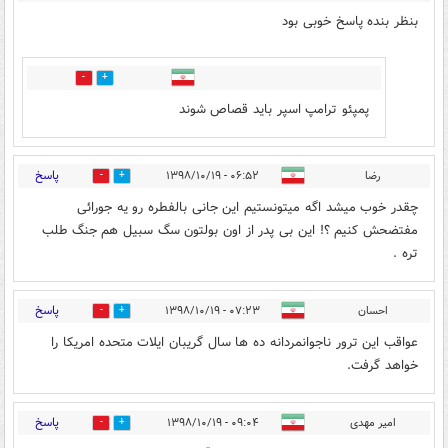
بنظر بنده پاسخ خوبی بود
0
11
پمپئو ترامپ اسپر باید قصاص شوند
پاسخ
رضا
۰۶:۵۲ - ۱۳۹۸/۱۰/۱۹
1
25
چقدر خوب ميشد اگه ميتونستيم اين جانى بالفطره رو يه جورائى
مفتضحش كنيم ؟! اين بى پدر از اون بولتون سگ سبيل هم جنگ طلب
تره .
پاسخ
احسان
۰۷:۲۳ - ۱۳۹۸/۱۰/۱۹
0
20
عواقب این ترور ناجوانمردانه ده ها سال گریبان ایلات متحده امریکا را
خواهد گرفت.
پاسخ
امیر مهدی
۰۹:۰۴ - ۱۳۹۸/۱۰/۱۹
0
24