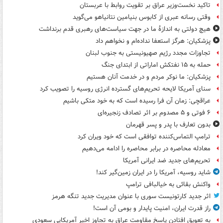
تاکید نخست‌وزیر عراق بر تقویت روابط با عربستان
وقتی رسانه عبری از کابوس بنیامین نتانیاهو می‌گوید
هیچ دولتی به اندازۀ ما در جهت سیاست‌های رهبری قدم برنداشت
پزشکیان: هرگز استعفا نداده‌ام و نخواهم داد
تجاوزات مجدد رژیم صهیونیستی به جنوب لبنان
حمله به ۱۵ نفتکش‌ اماراتی از ابتدای جنگ
پزشکیان: ما نوکر مردم و در خدمت آنان هستیم
سنای آمریکا لایحه تحریم‌های گسترده انرژی روسیه را تصویب کرد
عراقچی: زمان آن فرا رسیده است که به خود متکی باشیم
۶ فوتی و ۵ مصدوم بر اثر تصادف زنجیره‌ای
بدون تعارف با پدر و پسر قهرمان
ترامپ التماس‌کننده توافقی است که خود ویران کرد
معادله محاصره در برابر محاصره را ادامه می‌دهیم
تحریم‌های جدید ضد ایرانی آمریکا
شاید روسیه، آمریکا را در ایران زمین‌گیر کند!
واکنش بقائی به خیالبافی ترامپ
اثر جدید کارتونیست سوری با عنوان مدیریت جدید تنگه هرمز
راز قدرت ایران، امنیت پایدار و بومی آن است!
به تعویق افتادن پاسخ مقاومت عراق به تجاوز اخیر آمریکایی سعودی