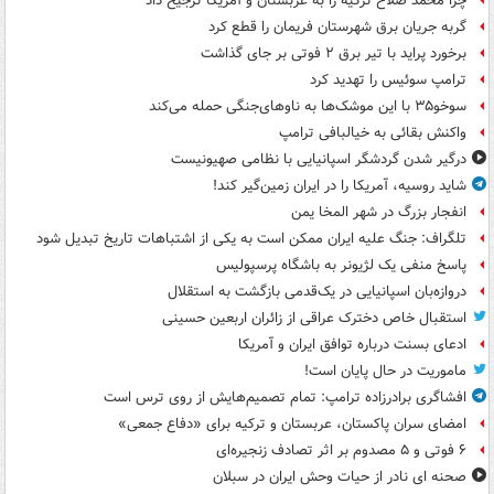
چرا محمد صلاح ترکیه را به عربستان و آمریکا ترجیح داد
گربه جریان برق شهرستان فریمان را قطع کرد
برخورد پراید با تیر برق ۲ فوتی بر جای گذاشت
ترامپ سوئیس را تهدید کرد
سوخو۳۵ با این موشک‌ها به ناوهای‌جنگی حمله می‌کند
واکنش بقائی به خیالبافی ترامپ
درگیر شدن گردشگر اسپانیایی با نظامی صهیونیست
شاید روسیه، آمریکا را در ایران زمین‌گیر کند!
انفجار بزرگ در شهر المخا یمن
تلگراف: جنگ علیه ایران ممکن است به یکی از اشتباهات تاریخ تبدیل شود
پاسخ منفی یک لژیونر به باشگاه پرسپولیس
دروازه‌بان اسپانیایی در یک‌قدمی بازگشت به استقلال
استقبال خاص دخترک عراقی از زائران اربعین حسینی
ادعای بسنت درباره توافق ایران و آمریکا
ماموریت در حال پایان است!
افشاگری برادرزاده ترامپ: تمام تصمیم‌هایش از روی ترس است
امضای سران پاکستان، عربستان و ترکیه برای «دفاع جمعی»
۶ فوتی و ۵ مصدوم بر اثر تصادف زنجیره‌ای
صحنه ای نادر از حیات وحش ایران در سبلان