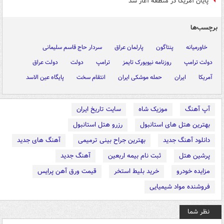
پایان آمریکا در منطقه آغاز شد
برچسب‌ها
خاورمیانه
پنتاگون
پارلمان عراق
سردار حاج قاسم سلیمانی
دولت ترامپ
روزنامه نیویورک تایمز
ترامپ
دولت
دولت عراق
آمریکا
ایران
حمله موشکی ایران
انتقام سخت
پایگاه عین الاسد
آپ آهنگ
موزیک شاه
سایت تاریخ ایران
بهترین هتل های استانبول
رزرو هتل استانبول
دانلود آهنگ جدید
بهترین جراح بینی ترمیمی
آهنگ های جدید
پرشین هتل
ثبت نام بیمه اربعین
آهنگ جدید
مزایده خودرو
خرید بلیط استخر
قیمت ورق آهن پرایس
فروشنده مواد شیمیایی
نظر شما