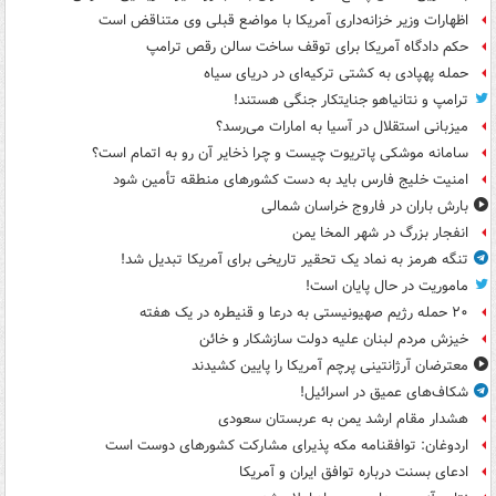
اظهارات وزیر خزانه‌داری آمریکا با مواضع قبلی وی متناقض است
حکم دادگاه آمریکا برای توقف ساخت سالن رقص ترامپ
حمله پهپادی به کشتی ترکیه‌ای در دریای سیاه
ترامپ و نتانیاهو جنایتکار جنگی هستند!
میزبانی استقلال در آسیا به امارات می‌رسد؟
سامانه موشکی پاتریوت چیست و چرا ذخایر آن رو به اتمام است؟
امنیت خلیج فارس باید به دست کشورهای منطقه تأمین شود
بارش باران در فاروج خراسان شمالی
انفجار بزرگ در شهر المخا یمن
تنگه هرمز به نماد یک تحقیر تاریخی برای آمریکا تبدیل شد!
ماموریت در حال پایان است!
۲۰ حمله رژیم صهیونیستی به درعا و قنیطره در یک هفته
خیزش مردم لبنان علیه دولت سازشکار و خائن
معترضان آرژانتینی پرچم آمریکا را پایین کشیدند
شکاف‌های عمیق در اسرائیل!
هشدار مقام ارشد یمن به عربستان سعودی
اردوغان: توافقنامه مکه پذیرای مشارکت کشورهای دوست است
ادعای بسنت درباره توافق ایران و آمریکا