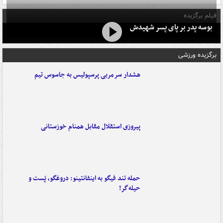
فیلم برگزیده
بوسه‌ پدر بر پای پسر شهیدش
برگزیده ورزشی
هشدار سرمربی پرسپولیس به جاسوس تیم
پیروزی استقلال مقابل همنام خوزستانی
حمله تند فیگو به اینفانتینو: دروغگو، پَست‌ و
حیله‌گر!