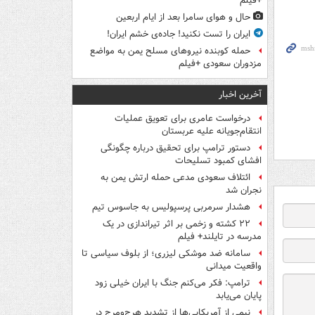
+فیلم
حال و هوای سامرا بعد از ایام اربعین
ایران را تست نکنید! جاده‌ی خشم ایران!
حمله کوبنده نیروهای مسلح یمن به مواضع
مزدوران سعودی +فیلم
آخرین اخبار
درخواست عامری برای تعویق عملیات
انتقام‌جویانه علیه عربستان
دستور ترامپ برای تحقیق درباره چگونگی
افشای کمبود تسلیحات
ائتلاف سعودی مدعی حمله ارتش یمن به
نجران شد
هشدار سرمربی پرسپولیس به جاسوس تیم
۲۲ کشته و زخمی بر اثر تیراندازی در یک
مدرسه در تایلند+ فیلم
سامانه ضد موشکی لیزری؛ از بلوف سیاسی تا
واقعیت میدانی
ترامپ: فکر می‌کنم جنگ با ایران خیلی زود
پایان می‌یابد
نیمی از آمریکایی‌ها از تشدید هرج‌ومرج در