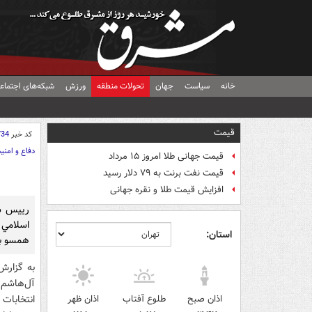
خانه
سیاست
جهان
تحولات منطقه
ورزش
شبکه‌های اجتماع
قیمت
کد خبر
734
دفاع و امنی
قیمت جهانی طلا امروز ۱۵ مرداد
قیمت نفت برنت به ۷۹ دلار رسید
افزایش قیمت طلا و نقره جهانی
رييس سا
اسلامي 
استان:
همسو با
به گزارش
آل‌هاشم،
اذان صبح
طلوع آفتاب
اذان ظهر
انتخابات 