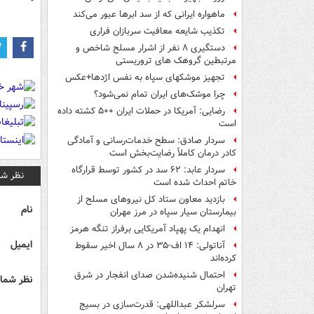
ماهواره ایرانی که از سد ابرها عبور می‌کند
تکذیب شایعه معافیت سربازان فراری
دستگیری ۸ نفر از اشرار مسلح شاخص و
مرتبطین گروهک های تروریستی
تجهیز موشکهای سپاه به نفس اژدها+عکس
چرا موشک‌های ایران تمام نمی‌شود؟
رضایی: آمریکا در حملات ایران ۵۰۰ کشته داده
است
سردار صادق: سطح خدمات‌رسانی و آمادگی
کادر درمان کاملاً رضایت‌بخش است
سردار عابد: ۶۲ سد در کشور توسط قرارگاه
نظر شم
خاتم احداث شده است
بازدید معاون ستاد کل نیروهای مسلح از
نام
بیمارستان سیار سپاه در مرز مهران
انهدام یک پهپاد آمریکایی برفراز تنگه هرمز
ایمیل
آناتولی: ۱۴ اف-۳۵ در ۸ سال اخیر سقوط
کرده‌اند
احتمال شنیده‌شدن صدای انفجار در شرق
نظر شما 
تهران
سرلشکر عبداللهی: قدرت‌سازی در بسیج