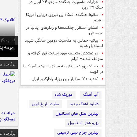
جزئیات مأموریت جنگنده سوخو ۲۴ ایران در
جنگ ۳۹ روزه
سقوط جنگنده اف۳۵ بی نیروی دریایی آمریکا
کالابرگ ۳ گروه شارژ شد
+فیلم
افشای استقرار جنگنده‌ها و رادارهای ایتالیا در
عربستان
فیلم برگزی
بیانیه حماس به مناسبت دومین سالگرد شهید
اسماعیل هنیه
بوسه‌ پ
دو نفتکش متخلف مورد اصابت قرار گرفته و
متوقف شدند+ فیلم
برگزیده و
حملات پهپادی ارتش به مراکز راهبردی آمریکا را
در کویت
"حدید-۱۱۰" مرگبارترین پهپاد رادارگریز ایران
آپ آهنگ
موزیک شاه
دانلود آهنگ جدید
سایت تاریخ ایران
حمله تند ف
بهترین هتل های استانبول
دروغگو، پَ
رزرو هتل استانبول
بهترین جراح بینی ترمیمی
برگزیده 