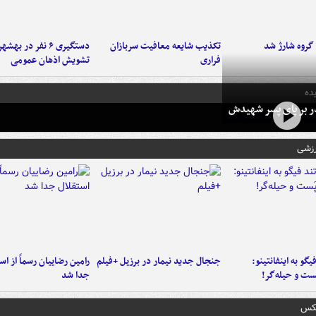
تکذیب شایعه معافیت سربازان
دستگیری ۶ نفر در به
فراری
تشویش اذهان عمومی
ده
در بر پای پسر شهیدش
رزشی
یگو به اینفانتینو:
جنجال جدید نیمار در برزیل +فیلم
رامین رضاییان رسماً از اس
ست‌ و حیله‌گر!
جدا شد
عکس