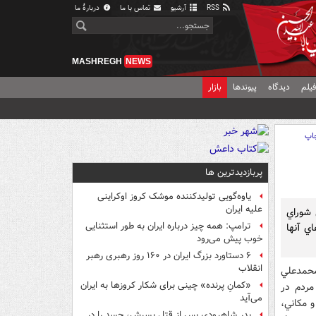
RSS
آرشیو
تماس با ما
دربارهٔ ما
MASHREGH
NEWS
یلم
دیدگاه
پیوندها
بازار
اپ
پربازدیدترین ها
یاوه‌گویی تولیدکننده موشک کروز اوکراینی
علیه ایران
 شوراي
ترامپ: همه چیز درباره ایران به طور استثنایی
ي آنها
خوب پیش می‌رود
۶ دستاورد بزرگ ایران در ۱۶۰ روز رهبری رهبر
انقلاب
محمدعلي
«کمانِ پرنده» چینی برای شکار کروزها به ایران
مردم در
می‌آید
و مكاني،
پدر شاهرودی پس از قتل پسرش، جسد را در