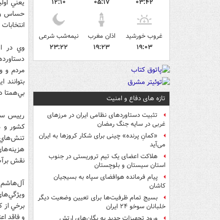
۱۲:۱۰
۰۵:۱۷
۰۳:۴۲
حساس و 
انتخابات 
غروب خورشید
اذان مغرب
نیمه‌شب شرعی
۱۹:۰۳
۱۹:۲۳
۲۳:۲۲
وي در اد
دستاوردها
مردم و و 
بتوانند 
بي‌همتا د
تازه های دفاع و امنیت
رييس سا
تثبیت دستاوردهای نظامی ایران در مرزهای
غربی در سایه جنگ رمضان
كشور و من
«کمانِ پرنده» چینی برای شکار کروزها به ایران
تنش‌هاي 
می‌آید
هزينه‌ها
هلاکت اعضای یک تیم تروریستی در جنوب
نقش برآب
استان سیستان و بلوچستان
پیام فرمانده هوافضای سپاه به بسیجیان
آل‌هاشم 
کاشان
ويژگي‌ها
بسیج تمام ظرفیت‌ها برای تعیین وضعیت دیگر
برخي از ك
خلبانان سوخو ۲۴ ایران
و فاقد اع
ورود تجهیزات جدید به یگان‌های ارتش