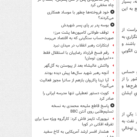
 منطقه، بسيار
چاه مخفی کرد
به اين
خود فروخته‌ها چطور با موساد همکاری
می‌کردند؟
بوسه‌ پدر بر پای پسر شهیدش
راست از
توقف طولانی کامیون‌ها پشت مرز؛
گزاري به
صورت‌حساب سنگینی که به اقتصاد می‌رسد
 باشند و
ابتکارات رهبر انقلاب در میدان نبرد
 الگويي
رقم فسخ قرارداد رضاییان با استقلال فقط
۱۰۰میلیون تومان!
واکنش عالیشاه بعد از پیوستن به گل‌گهر
و حساس
آنچه رهبر شهید سال‌ها پیش دیده بودند
ور را از
آیا تینا پاکروان بازهم از ساترا مجوز فعالیت
رح‌ها و
می‌گیرد؟
ي ايشان
کویت دستور تعطیلی تنها مدرسه ایرانی را
صادر کرد
پاسخ قاطع ملیحه محمدی به نسخه
تسلیم‌طلبی روی آنتن BBC
 يكي از
نیویورک تایمز فاش کرد: کارگروه ویژه سیا برای
 نفت به
تفرقه افکنی در کوبا
س توخالي
هشدار افسر ارشد آمریکایی به کاخ سفید