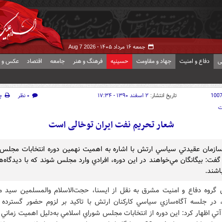
جمعه ۱۶ مرداد ۱۴۰۵ -
Aug 7 2026
ی
دفاع و امنیت
جهاد و مقاومت
حسینیه
فرهنگ و هنر
جامعه
اقتصاد
عکس و ف
100
تاریخ انتشار:
۲ اسفند ۱۳۹۰ - ۱۷:۳۴
۰ نظر
چ
ت
شعار تحریم نفت ایران توخالی است
زمان عقيدتي سياسي ارتش با اشاره به اهميت نهمين دوره انتخابات مجلس
گفت: بيگانگان مي‌خواهند در اين دوره، افرادي وارد مجلس شوند كه با ديدگاه‌ها
شند.
 گروه دفاع و امنیت مشرق به نقل از ایسنا، حجت‌الاسلام والمسلمين سيد 
 در جلسه آگاه‌سازي سياسي كاركنان ارتش با تاكيد بر لزوم حضور گسترده 
آتي اظهار كرد: اين دوره از انتخابات مجلس شوراي اسلامي به‌دليل اهميت زماني 