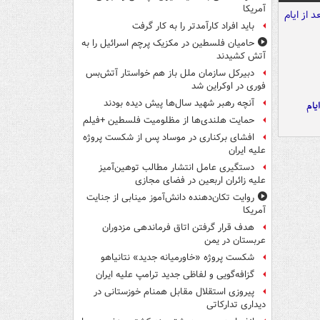
آمریکا
باید افراد کارآمدتر را به کار گرفت
حامیان فلسطین در مکزیک پرچم اسرائیل را به
آتش کشیدند
دبیرکل سازمان ملل باز هم خواستار آتش‌بس
فوری در اوکراین شد
آنچه رهبر شهید سال‌ها پیش دیده بودند
یام
حمایت هلندی‌ها از مظلومیت فلسطین +فیلم
افشای برکناری در موساد پس از شکست پروژه
علیه ایران
دستگیری عامل انتشار مطالب توهین‌آمیز
علیه زائران اربعین در فضای مجازی
روایت تکان‌دهنده دانش‌آموز مینابی از جنایت
آمریکا
هدف قرار گرفتن اتاق‌ فرماندهی مزدوران
عربستان در یمن
شکست پروژه «خاورمیانه جدید» نتانیاهو
گزافه‌گویی و لفاظی جدید ترامپ علیه ایران
پیروزی استقلال مقابل همنام خوزستانی در
دیداری تدارکاتی