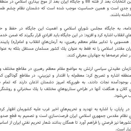
يعني اولين انتخابات بعد از فتنه 88 و جايگاه ايران بعد از موج بيداري اسلامي در
جدي است و همين حساسيت موجب شده است كه دشمنان نظام چشم طمع 
داشته باشند.
امه، به جايگاه مجلس شوراي اسلامي و اهميت اين جايگاه در حفظ و ح
ي انقلاب اشاره كرد و افزود: در اين جايگاه بايد افرادي قرار بگيرند كه ضمن خدمت
همسويي با تدابير مقام معظم رهبري، به آرمان‌هاي انقلاب و امام(ره) پايبند
ايران مقتدر اسلامي را نه فقط به عنوان يك كشور مسلمان مستقل بلكه به عنوان
ر تمام عرصه‌ها به جهانيان معرفي كنند.
زمان عقيدتي سياسي ارتش به مواضع مقام معظم رهبري در مقاطع مختلف 
طقه اشاره و تصريح كرد: معظم‌له با اقتدار و تيزبيني، در مقاطع گوناگون كش
بوجود‌آمده نجات دادند، به طوري‌كه امروز دشمنان اذعان دارند كه تمام ط
ي كلان و هنگفت آنها در طراحي سناريوهاي مختلف با يك سخنراني و روشنگر
 مي‌شود.
در پايان، با اشاره به تهديد و تحريم‌هاي اخير غرب عليه كشورمان اظهار كرد:
ي نظام مقدس جمهوري اسلامي ايران فرصت‌سازي است و تصميم به قطع صدور
شورها نيز فرصتي را فراهم آورد تا همگان بدانند شعار تحريم نفتي ايران از اسا
تبار است.