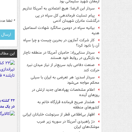
ارمغان شهید سلیمانی بود
سردار ابن الرضا: هیچ اعتمادی به آمریکا نداریم
پیام تسلیت فرماندهی کل سپاه در پی
*
لطفا عدد م
درگذشت مادران شهیدان آدمی
بیانیه سپاه در دومین سالگرد شهادت اسماعیل
هنیه
کار شرکت آمازون در بحرین چیست و چرا سپاه
آن را نابود کرد؟
سردار سنایی‌راد: حامیان آمریکا در منطقه ناچار
این مطالب
به بازنگری در روابط خود هستند
صنعت دفاعی باید سریع‌تر از نیاز میدان نبرد
حرکت کند
سردار اسدی: هر تعرضی به ایران با سیلی
محکم مواجه می‌شود
اعلام مشخصات پهپادهای جدید ارتش در
روزهای آینده
۲۲ کشته 
هشدار صریح فرمانده قرارگاه خاتم‌ به
در یک مدر
کشورهای منطقه
اظهار بی‌اطلاعی قطر از سرنوشت خلبانان ایرانی
دژ راهبردی آمریکا در سوریه زیر ضرب
موشک‌های ایران