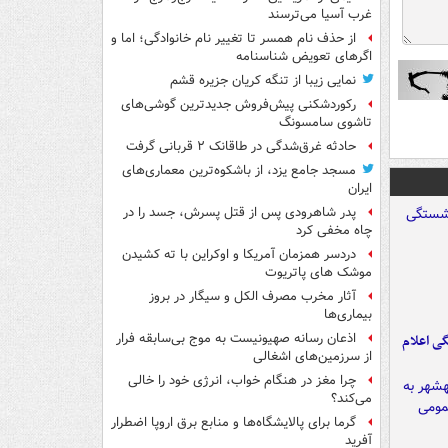
غرب آسیا می‌ترسند
از حذف نام همسر تا تغییر نام خانوادگی؛ اما و
اگرهای تعویض شناسنامه
نمایی زیبا از تنگه کریان جزیره قشم
رکوردشکنی پیش‌فروش جدیدترین گوشی‌های
تاشوی سامسونگ
حادثه غرق‌شدگی در طاقانک ۲ قربانی گرفت
مسجد جامع یزد، از باشکوه‌ترین معماری‌های
ایران
پدر شاهرودی پس از قتل پسرش، جسد را در
چاه مخفی کرد
دردسر همزمان آمریکا و اوکراین با ته کشیدن
موشک های پاتریوت
آثار مخرب مصرف الکل و سیگار در بروز
بیماری‌ها
اذعان رسانه صهیونیست به موج بی‌سابقه فرار
ی اعلام
از سرزمین‌های اشغالی
چرا مغز در هنگام خواب، انرژی خود را خالی
می‌کند؟
گرما برای پالایشگاه‌ها و منابع برق اروپا اضطرار
آفرید