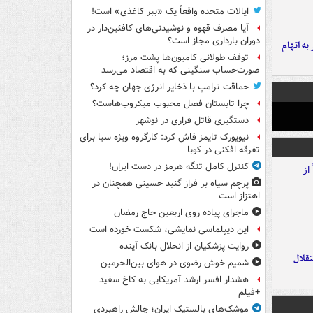
ایالات متحده واقعاً یک «ببر کاغذی» است!
آیا مصرف قهوه و نوشیدنی‌های کافئین‌دار در
دوران بارداری مجاز است؟
شهر به اتهام
توقف طولانی کامیون‌ها پشت مرز؛
صورت‌حساب سنگینی که به اقتصاد می‌رسد
حماقت ترامپ با ذخایر انرژی جهان چه کرد؟
چرا تابستان فصل محبوب میکروب‌هاست؟
دستگیری قاتل فراری در نوشهر
نیویورک تایمز فاش کرد: کارگروه ویژه سیا برای
تفرقه افکنی در کوبا
کنترل کامل تنگه هرمز در دست ایران!
پرچم سیاه بر فراز گنبد حسینی همچنان در
اهتزاز است
ماجرای پیاده روی اربعین حاج رمضان
این دیپلماسی نمایشی، شکست خورده است
روایت پزشکیان از انحلال بانک آینده
تقلال
شمیم خوش رضوی در هوای بین‌الحرمین
هشدار افسر ارشد آمریکایی به کاخ سفید
+فیلم
موشک‌های بالستیک ایران؛ چالش راهبردی