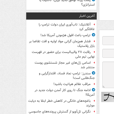
پشت پرده توافق جدید ایران؛ تاکتیک یا
استراتژی؟
آخرین اخبار
آتلانتیک: تاب‌آوری ایران دولت ترامپ را
غافلگیر کرد
ترامپ باعث افول هژمونی آمریکا شد!
فشار هم‌زمان گرانی مواد اولیه و افت تقاضا بر
بازار پلاستیک
رقابت ۲۸ والیبالیست برای حضور در فهرست
نهایی تیم ملی
اسامی ژل‌های غیر مجاز شستشوی پوست
منتشر شد
سندرز: ترامپ نماد فساد، اقتدارگرایی و
جنگ‌طلبی است!
مراقب علائم هپاتیت باشید!
ادامه جنگ تا روی کار آمدن دولت جدید در
آمریکا!
باغچه‌های خانگی در کاهش خطر ابتلا به دیابت
موثرند
نگرانی تل‌آویو از گسترش پرونده‌های جاسوسی