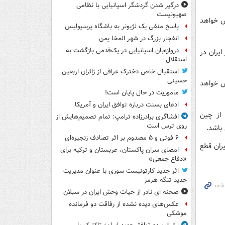
درگیر شدن گردشگر اسپانیایی با نظامی
صهیونیست
ش خواهد
پاسخ منفی یک لژیونر به باشگاه پرسپولیس
انفجار بزرگ در شهر المخا یمن
دروازه‌بان اسپانیایی در یک‌قدمی بازگشت به
چین از ایران در
استقلال
استقبال خاص دخترک عراقی از زائران اربعین
حسینی
ن در سال ۲۰۱۲، ۴ درصد افزایش خواهد
ماموریت در حال پایان است!
ادعای بسنت درباره توافق ایران و آمریکا
 از چین
افشاگری برادرزاده ترامپ: تمام تصمیم‌هایش از
روی ترس است
باشد.
۶ فوتی و ۵ مصدوم بر اثر تصادف زنجیره‌ای
یران قطع
امضای سران پاکستان، عربستان و ترکیه برای
«دفاع جمعی»
اثر جدید کارتونیست سوری با عنوان مدیریت
جدید تنگه هرمز
صحنه ای نادر از حیات وحش ایران در سبلان
عکس‌های دیده نشده از رفاقت دو فرمانده‌
موشکی