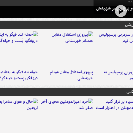
ده
در بر پای پسر شهیدش
رزشی
ربی پرسپولیس به
پیروزی استقلال مقابل همنام
حمله تند فیگو به اینفانتین
م
خوزستانی
دروغگو، پَست‌ و حیله‌گر!
عکس