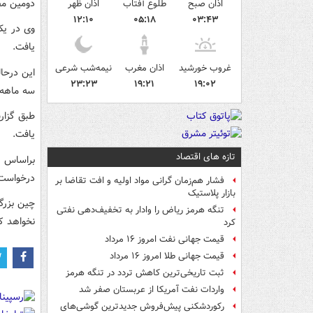
دومین مص
اذان صبح
طلوع آفتاب
اذان ظهر
۱۲:۱۰
۰۵:۱۸
۰۳:۴۳
وی در یک
یافت.
غروب خورشید
اذان مغرب
نیمه‌شب شرعی
۲۳:۲۳
۱۹:۲۱
۱۹:۰۲
سه ماهه اول سال ۲
یافت.
تازه های اقتصاد
براساس ا
درخواست 
فشار هم‌زمان گرانی مواد اولیه و افت تقاضا بر
بازار پلاستیک
چین بزرگت
تنگه هرمز ریاض را وادار به تخفیف‌دهی نفتی
نخواهد کر
کرد
قیمت جهانی نفت امروز ۱۶ مرداد
قیمت جهانی طلا امروز ۱۶ مرداد
ثبت تاریخی‌ترین کاهش تردد در تنگه هرمز
واردات نفت آمریکا از عربستان صفر شد
رکوردشکنی پیش‌فروش جدیدترین گوشی‌های