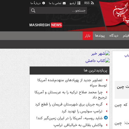
RSS
آرشیو
تماس با ما
دربارهٔ ما
MASHREGH
NEWS
یلم
دیدگاه
پیوندها
بازار
اپ
پربازدیدترین ها
تصاویر جدید از پهپادهای منهدم‌شده آمریکا
توسط سپاه
فت چین
چرا محمد صلاح ترکیه را به عربستان و آمریکا
ترجیح داد
د که چین
گربه جریان برق شهرستان فریمان را قطع کرد
ترامپ سوئیس را تهدید کرد
شاید روسیه، آمریکا را در ایران زمین‌گیر کند!
فت: چین
واکنش بقائی به خیالبافی ترامپ