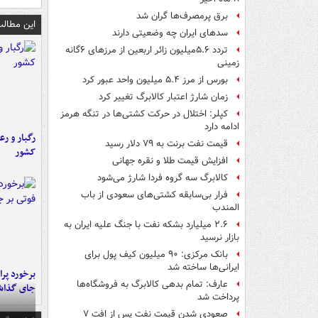
برق پرمصرف‌ها گران شد
این مطالب
سدهای ایران چه وضعیتی دارند
تردد ۵.۶میلیون زائر اربعین از مرزهای ۶گانه
زمینی
بورس از مرز ۵.۴ میلیون واحد عبور کرد
زمان شارژ اعتبار کالابرگ تغییر کرد
کپلر: اختلال در حرکت کشتی‌ها در تنگه هرمز
ادامه دارد
رگبار و رع
قیمت نفت برنت به ۷۹ دلار رسید
کشور
افزایش قیمت طلا و نقره جهانی
کالابرگ سه گروه فردا شارژ می‌شود
فرار بی‌سابقه کشتی‌های سعودی از باب
المندب
۲.۶ میلیارد بشکه نفت با جنگ علیه ایران به
بازار نرسید
بانک مرکزی: ۹۰ میلیون کیف پول برای
ایرانی‌ها ساخته شد
عارف: تمام بدهی کالابرگ به فروشگاه‌ها
جای گذا
پرداخت شد
صعودی شدن قیمت نفت پس از افت ۷