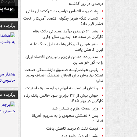
فیلم برگزی
درصدی در روز گذشته
بوسه‌ پ
پشت پرده التماس ترامپ به شرکت‌های نفتی
انسداد تنگه هرمز چگونه اقتصاد آمریکا را تحت
فشار قرار داد؟
برگزیده و
رشد ۶۴ درصدی درآمد عملیاتی بانک رفاه
کارگران در سه‌ماهه ابتدایی سال جاری
سفر هوایی آمریکایی‌ها به دلیل جنگ علیه
ایران کاهش یافت
مدنی‌زاده: دشمن آرزوی زمین‌زدن اقتصاد ایران
را به گور خواهد برد
رئیس هیئت‌رئیسه صندوق بازنشستگی صنعت
هشدار سرم
نفت: برنامه‌ای برای انحلال هلدینگ اهداف وجود
جاسوس تی
ندارد
واکنش ایرانسل به ابهام درباره مصرف اینترنت
برگزیده 
جهش بیش از ۳۳ برابری سود خالص بانک رفاه
کارگران در بهار ۱۴۰۵
وزیر صمت عازم پاکستان شد
یمن ۶ نفتکش سعودی را به مارپیچ آفریقا
انداخت
قیمت نفت ۵ درصد کاهش یافت
رشد آرام دلار ادامه دارد