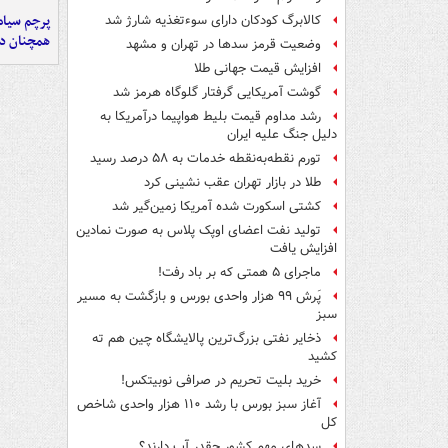
پرچم سیاه
کالابرگ کودکان دارای سوءتغذیه شارژ شد
همچنان در
وضعیت قرمز سدها در تهران و مشهد
افزایش قیمت جهانی طلا
گوشت آمریکایی گرفتار گلوگاه هرمز شد
رشد مداوم قیمت بلیط هواپیما درآمریکا به
دلیل جنگ علیه ایران
تورم نقطه‌به‌نقطه خدمات به ۵۸ درصد رسید
طلا در بازار تهران عقب نشینی کرد
کشتی اسکورت شده آمریکا زمین‌گیر شد
تولید نفت اعضای اوپک پلاس به صورت نمادین
افزایش یافت
ماجرای ۵ همتی که بر باد رفت!
پَرش ۹۹ هزار واحدی بورس و بازگشت به مسیر
سبز
ذخایر نفتی بزرگ‌ترین پالایشگاه چین هم ته
کشید
خرید بلیت تحریم در صرافی نوبیتکس!
آغاز سبز بورس با رشد ۱۱۰ هزار واحدی شاخص
کل
سدهای مهم کشور چقدر آب دارند؟