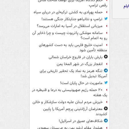
حکم دادگاه آمریکا برای توقف ساخت سالن
رقص ترامپ
یام
حمله پهپادی به کشتی ترکیه‌ای در دریای سیاه
ترامپ و نتانیاهو جنایتکار جنگی هستند!
میزبانی استقلال در آسیا به امارات می‌رسد؟
سامانه موشکی پاتریوت چیست و چرا ذخایر آن
رو به اتمام است؟
امنیت خلیج فارس باید به دست کشورهای
منطقه تأمین شود
بارش باران در فاروج خراسان شمالی
انفجار بزرگ در شهر المخا یمن
تنگه هرمز به نماد یک تحقیر تاریخی برای
آمریکا تبدیل شد!
ماموریت در حال پایان است!
۲۰ حمله رژیم صهیونیستی به درعا و قنیطره در
یک هفته
خیزش مردم لبنان علیه دولت سازشکار و خائن
معترضان آرژانتینی پرچم آمریکا را پایین
کشیدند
شکاف‌های عمیق در اسرائیل!
هشدار مقام ارشد یمن به عربستان سعودی