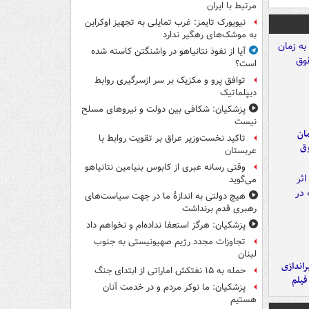
مرتبط با ایران
نیویورک تایمز: غرب تمایلی به تجهیز اوکراین
به موشک‌های رهگیر ندارد
آیا از نفوذ نتانیاهو در واشنگتن کاسته شده
است؟
توافق پرو و مکزیک بر سر ازسرگیری روابط
دیپلماتیک
پزشکیان: شکافی بین دولت و نیروهای مسلح
نیست
مان
تاکید نخست‌وزیر عراق بر تقویت روابط با
وق
عربستان
وقتی رسانه عبری از کابوس بنیامین نتانیاهو
می‌گوید
هیچ دولتی به اندازۀ ما در جهت سیاست‌های
رهبری قدم برنداشت
پزشکیان: هرگز استعفا نداده‌ام و نخواهم داد
تجاوزات مجدد رژیم صهیونیستی به جنوب
لبنان
یراندازی
حمله به ۱۵ نفتکش‌ اماراتی از ابتدای جنگ
فیلم
پزشکیان: ما نوکر مردم و در خدمت آنان
هستیم