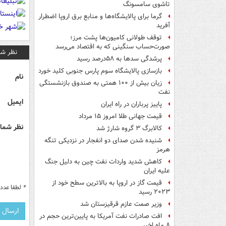
تاشوی سامسونگ
گرما برای پالایشگاه‌ها و منابع برق اروپا اضطرار
آفرید
توقف طولانی کامیون‌ها پشت مرز؛
صورت‌حساب سنگینی که به اقتصاد می‌رسد
نظر شم
پرشدگی سدها به ۵۸درصد رسید
بازسازی پالایشگاه سوم پارس جنوبی کلید خورد
نام
زیان بیش از ۱۰۰ همتی به صندوق‌ بازنشستگی
نفت
ایمیل
پاییز پرباران در راه ایران
قیمت جهانی طلا امروز ۱۵ مرداد
نظر شما 
کالابرگ ۳ گروه شارژ شد
شنیده شدن صدای دو انفجار در نزدیکی تنگه
هرمز
کاهش شدید واردات نفت چین به دلیل جنگ
علیه ایران
قیمت گاز در اروپا به بالاترین سطح خود از
*
لطفا عدد م
۲۰۲۳ رسید
وزیر صمت عازم قرقیزستان شد
افت صادرات نفت آمریکا به پایین‌ترین حجم در
۸ ماه اخیر