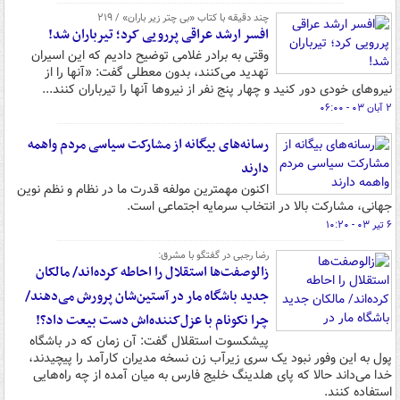
چند دقیقه با کتاب‌ «بی چتر زیر باران» / ۲۱۹
افسر ارشد عراقی پررویی کرد؛ تیرباران شد!
وقتی به برادر غلامی توضیح دادیم که این اسیران
تهدید می‌کنند، بدون معطلی گفت: «آنها را از
نیروهای خودی دور کنید و چهار پنج نفر از نیروها آنها را تیرباران کنند...
۲ آبان ۰۳ - ۰۶:۰۰
رسانه‌های بیگانه از مشارکت سیاسی مردم واهمه
دارند
اکنون مهمترین مولفه قدرت ما در نظام و نظم نوین
جهانی، مشارکت بالا در انتخاب سرمایه اجتماعی است.
۶ تیر ۰۳ - ۱۰:۲۰
رضا رجبی در گفتگو با مشرق:
زالوصفت‌ها استقلال را احاطه کرده‌اند/ مالکان
جدید باشگاه مار در آستین‌شان پرورش می‌دهند/
چرا نکونام با عزل‌کننده‌اش دست بیعت داد؟!
پیشکسوت استقلال گفت: آن زمان که در باشگاه
پول به این وفور نبود یک سری زیرآب زن نسخه مدیران کارآمد را پیچیدند،
خدا می‌داند حالا که پای هلدینگ خلیج فارس به میان آمده از چه راه‌هایی
استفاده کنند.