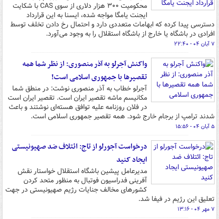
محکومیت ۳۰۰ هزار دلاری از سوی CAS با شکایت
ایجنت یامگا مواجه شده، ایسنا به این قرارداد
دسترسی پیدا کرده که ابهامات متعددی دارد و احتمال رخ دادن تخلف توسط
افرادی در باشگاه یا خارج از باشگاه استقلال را به وجود می‌آورد.
۷ آبان ۰۴ - ۲۲:۴۰
واکنش آجرلو به آذر منصوری: از نظر شما همه
تقصیرها با جمهوری اسلامی است!
آجرلو خطاب به آذر منصوری نوشت: در منطق شما
مکانیسم ماشه تقصیر ایران است. تقصیر ایران است
در فلان روزنامه علیه توافق هسته‌ای نوشتند و باعث
شدند ترامپ از برجام خارج شود. همه تقصیر جمهوری اسلامی است.
۵ آبان ۰۴ - ۱۵:۵۶
درخواست آجورلو از تاج: ائتلاف ضد صهیونیستی
ایجاد کنید
مدیرعامل پیشین باشگاه استقلال خواستار نقش
آفرینی فدراسیون فوتبال به منظور متحد کردن
کشورهای مخالف جنایات رژیم صهیونیستی در جهت
تعلیق این رژیم در فیفا شد.
۷ مهر ۰۴ - ۱۳:۱۶