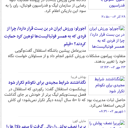
دادگاه عالی ورزش (CAS) در پرونده شکایت کاوه
رضایی از سازمان لیگ و فدراسیون فوتبال، رای را به
سود این بازیکن اعلام کرد.
۲۸ آذر ۰۲ - ۲۰:۵۰
آجورلو: ورزش ایران در بن بست قرار دارد/ چرا از
فردی که به همسر فوتبالیست‌ها توهین کرد حمایت
کردند؟ +فیلم
مدیرعامل پیشین باشگاه استقلال گفت‌وگویی
متفاوت پیرامون مشکلات ورزش کشور انجام داد و از مسئولان خواست نگاه
خود را تغییر بدهند.
۲۳ مهر ۰۲ - ۱۲:۴۳
بهتاش فریبا:
نگذاشتند شرایط مجیدی برای نکونام تکرار شود
پیشکسوت استقلال گفت: رکوردی که استقلال در
فصل بیست‌ویکم لیگ برتر از خودش بر جای گذاشت
حاصل ثبات مدیریت بود که تا ۵۰ سال آینده دیگر تکرار نمی‌شود؛ ای کاش
کریمی استعفا نمی‌کرد.
۱ شهریور ۰۲ - ۰۸:۳۱
مایلی کهن:
پریرا نصف پولش را ریالی گرفت تا سهم دلال‌ها را