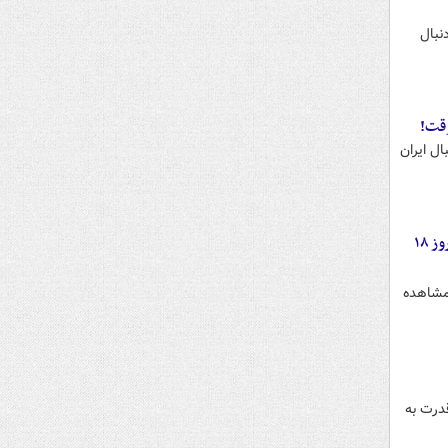
نبال
وقت!
ل ایران
انتقاد اصلاح‌طلبان از رادیکالیسم خفته در میان چپ‌ها/ روایت روزنامه اعتماد از حملات داعشی‌وار تروریست‌ها در روز ۱۸
 مشاهده
درت به