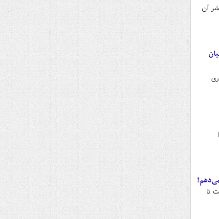
شر آن
یان
ری
می‌دهم!
ت تا