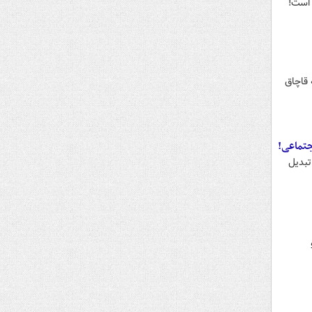
 است!
 قاچاق
جتماعی!
تبدیل