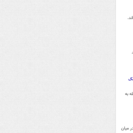
ند.
یک
ه به
ر میان