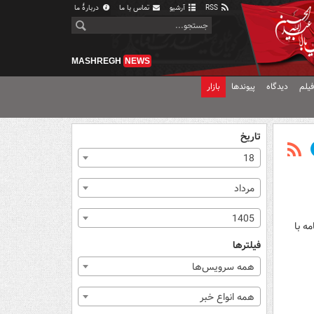
RSS
آرشیو
تماس با ما
دربارهٔ ما
MASHREGH
NEWS
یلم
دیدگاه
پیوندها
بازار
تاریخ
18
مرداد
1405
ه با
فیلترها
همه سرویس‌ها
همه انواع خبر