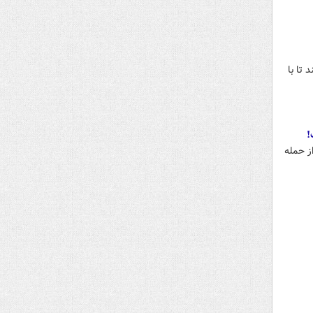
تا با
!
ز حمله