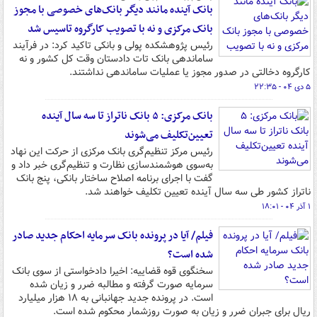
بانک آینده مانند دیگر بانک‌های خصوصی با مجوز
بانک مرکزی و نه با تصویب کارگروه تاسیس شد
رئیس پژوهشکده پولی و بانکی تاکید کرد: در فرآیند
ساماندهی بانک تات دادستان وقت کل کشور و نه
کارگروه دخالتی در صدور مجوز یا عملیات ساماندهی نداشتند.
۵ دی ۰۴ - ۲۲:۳۵
بانک مرکزی: ۵ بانک ناتراز تا سه سال آینده
تعیین‌تکلیف می‌شوند
رئیس مرکز تنظیم‌گری بانک مرکزی از حرکت این نهاد
به‌سوی هوشمندسازی نظارت و تنظیم‌گری خبر داد و
گفت با اجرای برنامه اصلاح ساختار بانکی، پنج بانک
ناتراز کشور طی سه سال آینده تعیین تکلیف خواهند شد.
۱ آذر ۰۴ - ۱۸:۰۱
فیلم/ آیا در پرونده بانک سرمایه احکام جدید صادر
شده است؟
سخنگوی قوه قضاییه: اخیرا دادخواستی از سوی بانک
سرمایه صورت گرفته و مطالبه ضرر و زیان شده
است. در پرونده جدید جهانبانی به ۱۸ هزار میلیارد
ریال برای جبران ضرر و زیان به صورت روزشمار محکوم شده است.