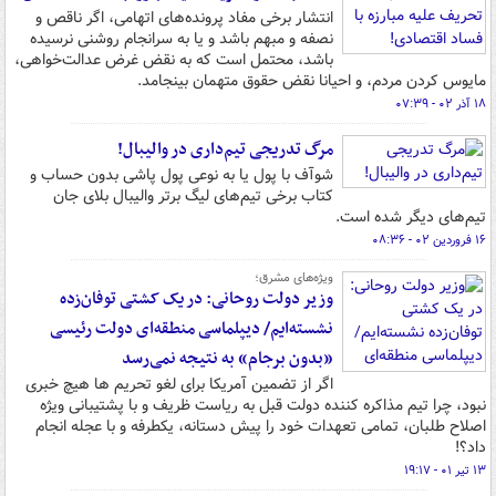
انتشار برخی مفاد پرونده‌های اتهامی، اگر ناقص و
نصفه و مبهم باشد و یا به سرانجام روشنی نرسیده
باشد، محتمل است که به نقض غرض عدالت‌خواهی،
مایوس کردن مردم، و احیانا نقض حقوق متهمان بینجامد.
۱۸ آذر ۰۲ - ۰۷:۳۹
مرگ تدریجی تیم‌داری در والیبال!
شوآف با پول یا به نوعی پول پاشی بدون حساب و
کتاب برخی تیم‌های لیگ برتر والیبال بلای جان
تیم‌های دیگر شده است.
۱۶ فروردین ۰۲ - ۰۸:۳۶
ویژه‌های مشرق؛
وزیر دولت روحانی: در یک کشتی توفان‌زده
نشسته‌ایم/ دیپلماسی منطقه‌ای دولت رئیسی
«بدون برجام» به نتیجه نمی‌رسد
اگر از تضمین آمریکا برای لغو تحریم ها هیچ خبری
نبود، چرا تیم مذاکره کننده دولت قبل به ریاست ظریف و با پشتیبانی ویژه
اصلاح طلبان، تمامی تعهدات خود را پیش دستانه، یکطرفه و با عجله انجام
داد؟!
۱۳ تیر ۰۱ - ۱۹:۱۷