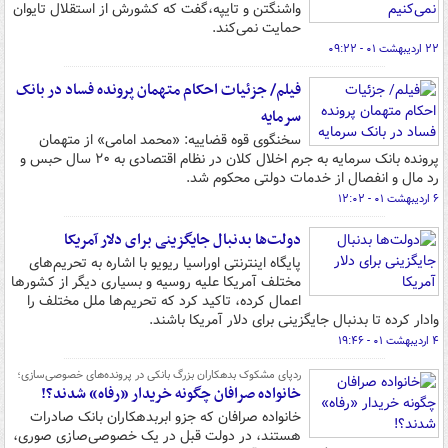
واشنگتن و تایپه،گفت که کشورش از استقلال تایوان
حمایت نمی‌کند.
۲۲ اردیبهشت ۰۱ - ۰۹:۲۲
فیلم/ جزئیات احکام متهمان پرونده فساد در بانک
سرمایه
سخنگوی قوه قضاییه: «محمد امامی» از متهمان
پرونده بانک سرمایه به جرم اخلال کلان در نظام اقتصادی به ۲۰ سال حبس و
رد مال و انفصال از خدمات دولتی محکوم شد.
۶ اردیبهشت ۰۱ - ۱۲:۰۲
دولت‌ها بدنبال جایگزینی برای دلار آمریکا
پایگاه اینترنتی اوراسیا ریویو با اشاره به تحریم‌های
مختلف آمریکا علیه روسیه و بسیاری دیگر از کشورها
اعمال کرده، تاکید کرد که تحریم‌ها ملل مختلف را
وادار کرده تا بدنبال جایگزینی برای دلار آمریکا باشند.
۴ اردیبهشت ۰۱ - ۱۹:۴۶
ردپای مشکوک بدهکاران بزرگ بانکی در پرونده‌های خصوصی‌سازی؛
خانواده صرافان چگونه خریدار «رفاه» شدند؟!
خانواده صرافان که جزو ابربدهکاران بانک صادرات
هستند، در دولت قبل در یک خصوصی‌صازی صوری،