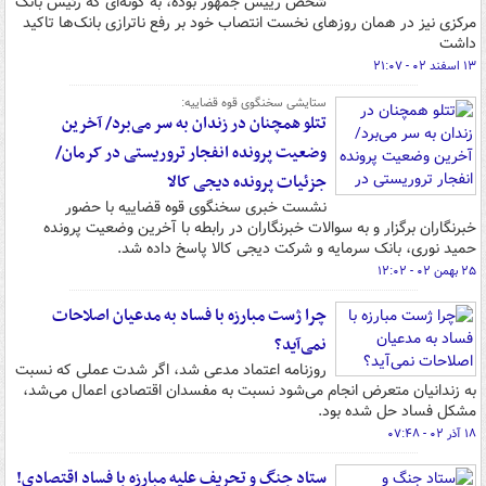
شخص رییس جمهور بوده، به گونه‌ای که رئیس بانک
مرکزی نیز در همان روزهای نخست انتصاب خود بر رفع ناترازی بانک‌ها تاکید
داشت
۱۳ اسفند ۰۲ - ۲۱:۰۷
ستایشی سخنگوی قوه قضاییه:
تتلو همچنان در زندان به سر می‌برد/ آخرین
وضعیت پرونده انفجار تروریستی در کرمان/
جزئیات پرونده دیجی کالا
نشست خبری سخنگوی قوه قضاییه با حضور
خبرنگاران برگزار و به سوالات خبرنگاران در رابطه با آخرین وضعیت پرونده
حمید نوری، بانک سرمایه و شرکت دیجی کالا پاسخ داده شد.
۲۵ بهمن ۰۲ - ۱۲:۰۲
چرا ژست مبارزه با فساد به مدعیان اصلاحات
نمی‌آید؟
روزنامه اعتماد مدعی شد، اگر شدت عملی که نسبت
به زندانیان متعرض انجام می‌شود نسبت به مفسدان اقتصادی اعمال می‌شد،
مشکل فساد حل شده بود.
۱۸ آذر ۰۲ - ۰۷:۴۸
ستاد جنگ و تحریف علیه مبارزه با فساد اقتصادی!