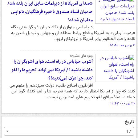
«صدای آمریکا» از دیپلمات سابق ایران بلند شد/
حامیان فساد صندوق ذخیره فرهنگیان، دلواپس
معلمان شدند!
دیپلماسی متوازن از نگاه جریان غربگرا یعنی نگاه
«رعیت-اربابی» به آمریکا و قطع روابط منطقه ای و جهانی و تبدیل شدن به
لقمه راحت الحلقوم برای آمریکا و تروئیکای اروپا.
۳ بهمن ۰۰ - ۱۸:۵۱
ویژه های مشرق؛
آشوب خیابانی در راه است، هوای آشوبگران را
داشته باشید! / آمریکا نمی‌تواند تحریم‌ها را لغو
کند، چرا درک نمی‌کنید!؟
افراطیون اصلاح طلب، دولت سیزدهم را متهم می
کنند که چرا از آمریکا انتظار دارید که همه تحریم ها را لغو کند!؛ گویا این
جماعت اصلا موافق لغو تحریم های ضدایرانی نیست.
۲۶ دی ۰۰ - ۲۲:۴۲
تاریخ
17