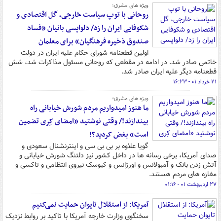
ویژه های مشرق؛
روحانی با توپ سیاست خارجی، گل اقتصادی و
شکوفایی ایران را زد/ دلواپسی بانیان «فساد
صندوق ذخیره فرهنگیان» برای معلمان
اولین قطعنامه شورای حکام علیه ایران در دولت
خاتمی صادر شد. در ادامه در مقطعی که روحانی مسئول مذاکرات شد، شش
قطعنامه دیگر علیه ایران صادر شد.
۲۱ خرداد ۰۱ - ۱۶:۲۳
ویژه های مشرق؛
ما هنوز امیدواریم مردم شورش خیابانی راه
بیندازند!/ وقتی نوشتید «امضای کِری تضمین
است» بغض کردید؟!
گویا علاوه بر بی بی سی و اینترنشنال سعودی و
صدای آمریکا، برخی رسانه ها در داخل کشور نیز دلتنگ شورش خیابانی و
آتش زدن بانک و آمبولانس و اورژانس و کیوسک نیروی انتظامی و تاکسی و
مغازه های مردم هستند.
۲۷ اردیبهشت ۰۱ - ۰۱:۱۶
آمریکا: از استقلال تایوان حمایت نمی‌کنیم
سخنگوی وزارت خارجه آمریکا با تاکید بر روابط نزدیک