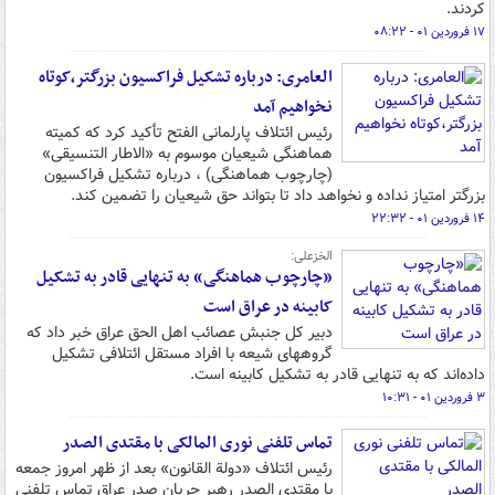
کردند.
۱۷ فروردین ۰۱ - ۰۸:۲۲
العامری: درباره تشکیل فراکسیون بزرگتر،کوتاه
نخواهیم آمد
رئیس ائتلاف پارلمانی الفتح تأکید کرد که کمیته
هماهنگی شیعیان موسوم به «الاطار التنسیقی»
(چارچوب هماهنگی) ، درباره تشکیل فراکسیون
بزرگتر امتیاز نداده و نخواهد داد تا بتواند حق شیعیان را تضمین کند.
۱۴ فروردین ۰۱ - ۲۲:۳۲
الخزعلی:
«چارچوب هماهنگی» به تنهایی قادر به تشکیل
کابینه در عراق است
دبیر کل جنبش عصائب اهل الحق عراق خبر داد که
گروههای شیعه با افراد مستقل ائتلافی تشکیل
داده‌اند که به تنهایی قادر به تشکیل کابینه است.
۳ فروردین ۰۱ - ۱۰:۳۱
تماس تلفنی نوری المالکی با مقتدی الصدر
رئیس ائتلاف «دولة القانون» بعد از ظهر امروز جمعه
با مقتدی الصدر رهبر جریان صدر عراق تماس تلفنی