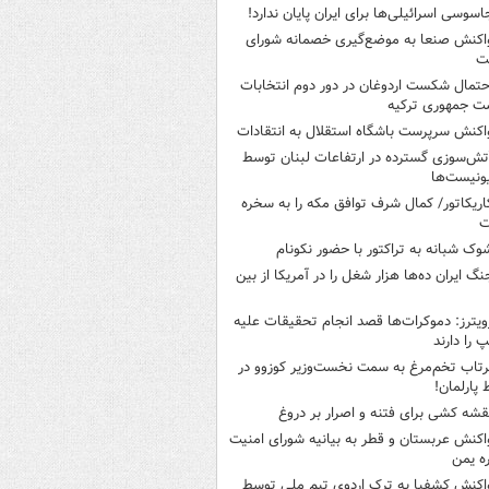
اسوسی اسرائیلی‌ها برای ایران پایان ندارد!
اکنش صنعا به موضع‌گیری خصمانه شورای
ت
حتمال شکست اردوغان در دور دوم انتخابات
ت جمهوری ترکیه
اکنش سرپرست باشگاه استقلال به انتقادات
تش‌سوزی گسترده در ارتفاعات لبنان توسط
ونیست‌ها
اریکاتور/ کمال شرف توافق مکه را به سخره
ت
وک شبانه به تراکتور با حضور نکونام
نگ ایران ده‌ها هزار شغل را در آمریکا از بین
ویترز: دموکرات‌ها قصد انجام تحقیقات علیه
پ را دارند
رتاب تخم‌مرغ به سمت نخست‌وزیر کوزوو در
پارلمان!
قشه کشی برای فتنه و اصرار بر دروغ
اکنش عربستان و قطر به بیانیه شورای امنیت
ره یمن
اکنش کشفیا به ترک اردوی تیم ملی توسط