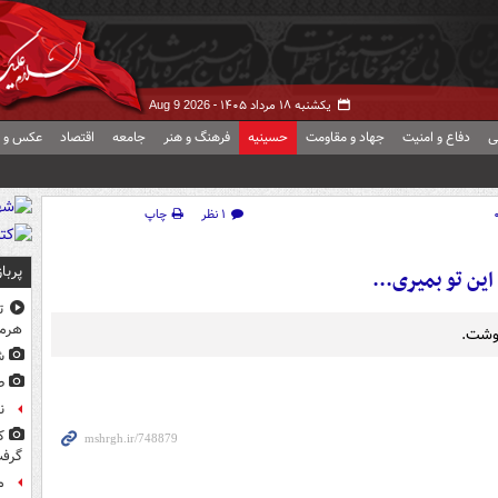
یکشنبه ۱۸ مرداد ۱۴۰۵ -
Aug 9 2026
ی
دفاع و امنیت
جهاد و مقاومت
حسینیه
فرهنگ و هنر
جامعه
اقتصاد
عکس و ف
۱ نظر
چاپ
پربا
ین تو بمیری...
ت
هرم
نوشت.
ش
ط
ن
ک
گرف
م