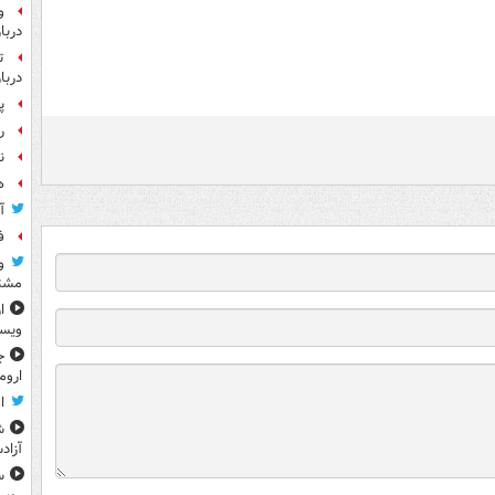
و
دربا
ت
دربا
پ
رو
ن
ه
آ
ف
و
مشتر
ا
ویس
ج
اروم
ا
ش
آزاد
س