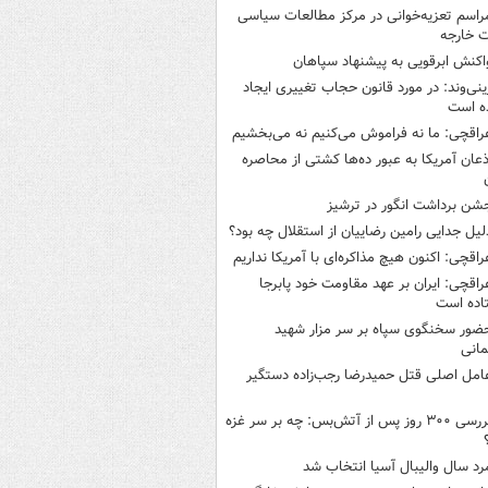
راسم تعزیه‌خوانی در مرکز مطالعات سیاسی
ت خارجه
اکنش ابرقویی به پیشنهاد سپاهان
ینی‌وند: در مورد قانون حجاب تغییری ایجاد
ه است
راقچی: ما نه فراموش می‌کنیم نه می‌بخشیم
ذعان آمریکا به عبور ده‌ها کشتی از محاصره
شن برداشت انگور در ترشیز
لیل جدایی رامین رضاییان از استقلال چه بود؟
راقچی: اکنون هیچ مذاکره‌ای با آمریکا نداریم
راقچی: ایران بر عهد مقاومت خود پابرجا
اده است
ضور سخنگوی سپاه بر سر مزار شهید
انی
امل اصلی قتل حمیدرضا رجب‌زاده دستگیر
بررسی ۳۰۰ روز پس از آتش‌بس: چه بر سر غزه
رد سال والیبال آسیا انتخاب شد