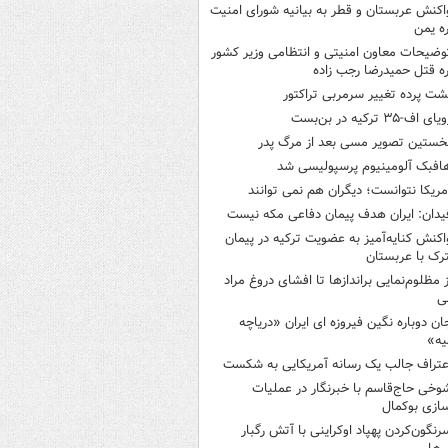
اکنش عربستان و قطر به بیانیه شورای امنیت
ره یمن
وضیحات معاون امنیتی و انتظامی وزیر کشور
ره قتل حمیدرضا رجب زاده
شت پرده تغییر سرمربی تراکتور
یای اف-۳۵ ترکیه در بن‌بست
خستین تصویر مسی بعد از مرگ پدر
افبک آلومینیوم پرسپولیسی شد
مریکا نتوانست؛ دیگران هم نمی توانند
یدان: ایران هدف پیمان دفاعی مکه نیست
اکنش کنایه‌آمیز به عضویت ترکیه در پیمان
ک با عربستان
ز مظلوم‌نمایی براندازها تا افشای دروغ مراد
ی
ان دوباره نگین فیروزه ای ایران «دریاچه
یه»
عتراف جالب یک رسانه آمریکایی به شکست
وخی حاج‌قاسم با خبرنگار در عملیات
سازی بوکمال
رنگون‌کردن پهپاد اوکراینی با آتش رگبار