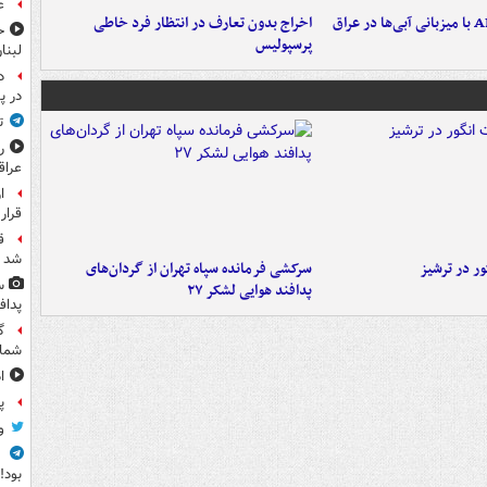
ع
اخراج بدون تعارف در انتظار فرد خاطی
ح
پرسپولیس
لبنا
د
در پ
ت
ر
عرا
ا
قرار
ق
شد
ر در ترشیز
سرکشی فرمانده سپاه تهران از گردان‌های
س
پدافند هوایی لشکر ۲۷
پداف
گ
شما
ا
پ
و
ف
بود!