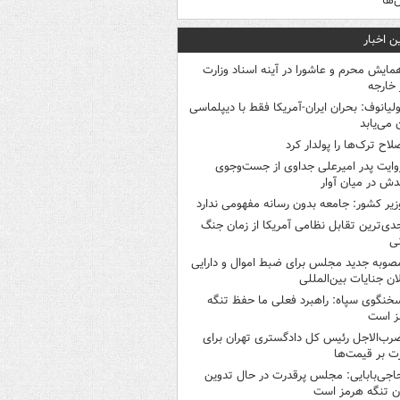
‌ها
ن اخبار
مایش محرم و عاشورا در آینه اسناد وزارت
 خارجه
ولیانوف: بحران ایران-آمریکا فقط با دیپلماسی
ن می‌یابد
لاح ترک‌ها را پولدار کرد
وایت پدر امیرعلی جداوی از جست‌وجوی
دش در میان آوار
زیر کشور: جامعه بدون رسانه مفهومی ندارد
دی‌ترین تقابل نظامی آمریکا از زمان جنگ
ی
صوبه جدید مجلس برای ضبط اموال و دارایی
ان جنایات بین‌المللی
خنگوی سپاه: راهبرد فعلی ما حفظ تنگه
ز است
رب‌الاجل رئیس کل دادگستری تهران برای
ت بر قیمت‌ها
اجی‌بابایی: مجلس پرقدرت در حال تدوین
ن تنگه هرمز است