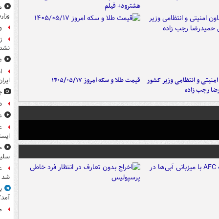
هشترود+ فیلم
م
وزار
و
ز
نشد
ع
ا
منیتی و انتظامی وزیر کشور
قیمت طلا و سکه امروز ۱۴۰۵/۰۵/۱۷
ایران
ضا رجب زاده
ج
د
ع
ع
ایست
ح
سلیم
ع
شد
آمد؟
م