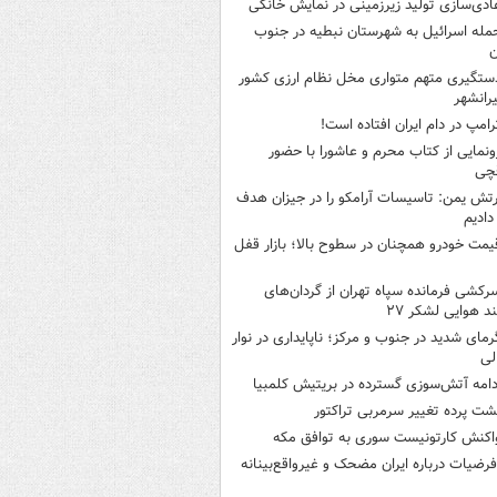
ادی‌سازی تولید زیرزمینی در نمایش خانگی
مله اسرائیل به شهرستان نبطیه در جنوب
ن
ستگیری متهم متواری مخل نظام ارزی کشور
یرانشهر
رامپ در دام ایران افتاده است!
ونمایی از کتاب محرم و عاشورا با حضور
قچی
رتش یمن: تاسیسات آرامکو را در جیزان هدف
 دادیم
یمت خودرو همچنان در سطوح بالا؛ بازار قفل
رکشی فرمانده سپاه تهران از گردان‌های
ند هوایی لشکر ۲۷
رمای شدید در جنوب و مرکز؛ ناپایداری در نوار
لی
دامه آتش‌سوزی گسترده در بریتیش کلمبیا
شت پرده تغییر سرمربی تراکتور
اکنش کارتونیست سوری به توافق مکه
رضیات درباره ایران مضحک و غیرواقع‌بینانه