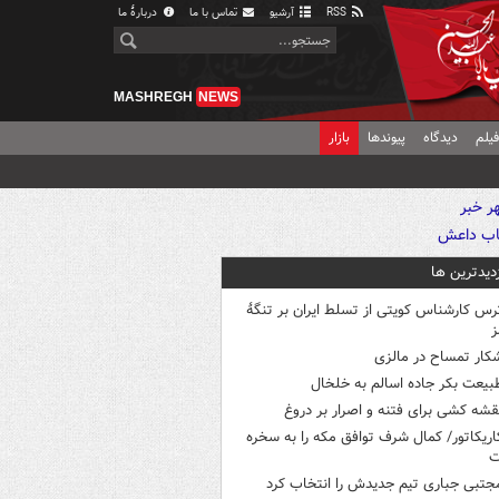
RSS
آرشیو
تماس با ما
دربارهٔ ما
MASHREGH
NEWS
یلم
دیدگاه
پیوندها
بازار
زدیدترین ها
رس کارشناس کویتی از تسلط ایران بر تنگۀ
ز
کار تمساح در مالزی
بیعت بکر جاده اسالم به خلخال
قشه کشی برای فتنه و اصرار بر دروغ
اریکاتور/ کمال شرف توافق مکه را به سخره
ت
جتبی جباری تیم جدیدش را انتخاب کرد