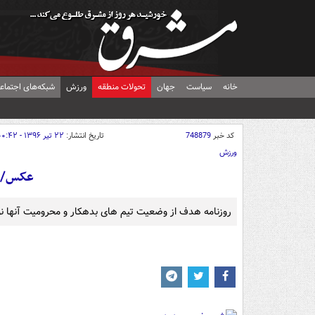
خانه
سیاست
جهان
تحولات منطقه
ورزش
شبکه‌های اجتماع
کد خبر
748879
تاریخ انتشار:
۲۲ تیر ۱۳۹۶ - ۰۰:۴۲
ورزش
عکس/ ا
روزنامه هدف از وضعیت تیم های بدهکار و محرومیت آنها 