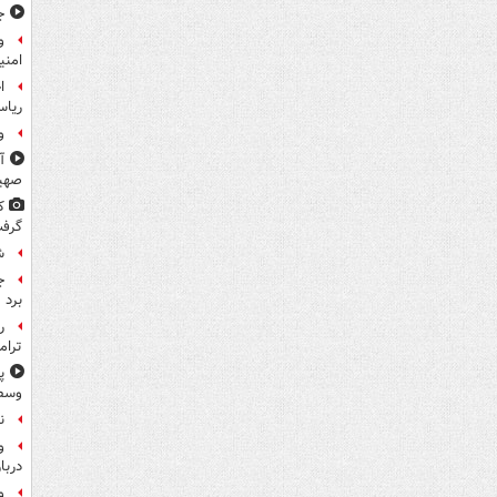
ج
و
امنی
ا
ریاس
و
آ
صهی
ک
گرف
ش
ج
برد
ر
ترام
پ
وسط 
ن
و
دربا
و