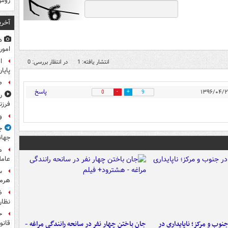
روس
آخری
ه
امور
ا
انتشار یافته: 1
در انتظار بررسی: 0
پایا
ص
پاسخ
0
9
ر
فرزن
و
ج
جهان
م
عامل
س
هرم
ض
نظار
ح
وب و مرکز؛ ناپایداری در
جان باختن چهار نفر در سانحه رانندگی مراغه -
قانو