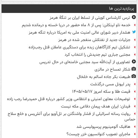
پربازدیدترین ها
ترس کارشناس کویتی از تسلط ایران بر تنگۀ هرمز
خدمه ناو لینکلن: پس از ۸ ماه حضور در دریا خسته و درمانده‌ شدیم
هشدار دبیر شورای عالی امنیت ملی به امریکا درباره تنگه هرمز
جزئیات جدید از نفتکش منفجر شده در هرمز
تشکیل تیم کارآگاهان زبده برای دستگیری عاملان قتل رجب‌زاده
مجتبی جباری تیم جدیدش را انتخاب کرد
تصاویری از آیت‌الله سید مجتبی خامنه‌ای در حال تدریس
شکار تمساح در مالزی
طبیعت بکر جاده اسالم به خلخال
پدر لیونل مسی درگذشت
قیمت طلا و سکه امروز ۱۴۰۵/۰۵/۱۷
توضیحات معاون امنیتی و انتظامی وزیر کشور درباره قتل حمیدرضا رجب زاده
فیدان: ایران هدف پیمان دفاعی مکه نیست
روایت رسانه اسرائیلی از فشار واشنگتن بر تل‌آویو برای آتش‌بس و خلع سلاح
حماس
هافبک آلومینیوم پرسپولیسی شد
ماجرای تصویب کنوانسیون خزر چیست؟