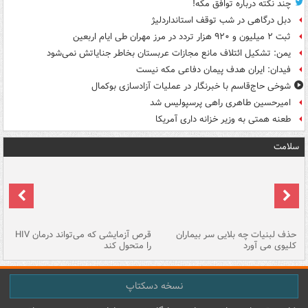
چند نکته درباره توافق مکه!
دبل درگاهی در شب توقف استانداردلیژ
ثبت ۲ میلیون و ۹۲۰ هزار تردد در مرز مهران طی ایام اربعین
یمن: تشکیل ائتلاف مانع مجازات عربستان بخاطر جنایاتش نمی‌شود
فیدان: ایران هدف پیمان دفاعی مکه نیست
شوخی حاج‌قاسم با خبرنگار در عملیات آزادسازی بوکمال
امیرحسین طاهری راهی پرسپولیس شد
طعنه همتی به وزیر خزانه داری آمریکا
سلامت
حذف لبنیات چه بلایی سر بیماران
قرص آزمایشی که می‌تواند درمان HIV
عل
کلیوی می آورد
را متحول کند
قل
نسخه دسکتاپ