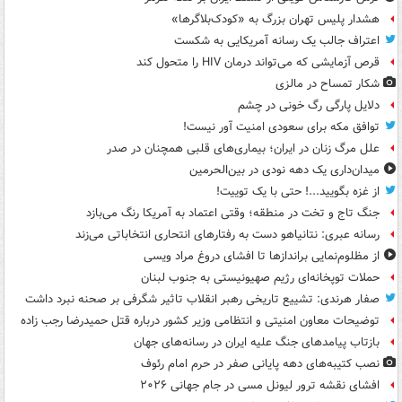
هشدار پلیس تهران بزرگ به «کودک‌بلاگرها»
اعتراف جالب یک رسانه آمریکایی به شکست
قرص آزمایشی که می‌تواند درمان HIV را متحول کند
شکار تمساح در مالزی
دلایل پارگی رگ خونی در چشم
توافق مکه برای سعودی امنیت آور نیست!
علل مرگ زنان در ایران؛ بیماری‌های قلبی همچنان در صدر
میدان‌داری یک دهه نودی در بین‌الحرمین
از غزه بگویید...! حتی با یک توییت!
جنگ تاج و تخت در منطقه؛ وقتی اعتماد به آمریکا رنگ می‌بازد
رسانه عبری: نتانیاهو دست به رفتارهای انتحاری انتخاباتی می‌زند
از مظلوم‌نمایی براندازها تا افشای دروغ مراد ویسی
حملات توپخانه‌ای رژیم صهیونیستی به جنوب لبنان
صفار هرندی: تشییع تاریخی رهبر انقلاب تاثیر شگرفی بر صحنه نبرد داشت
توضیحات معاون امنیتی و انتظامی وزیر کشور درباره قتل حمیدرضا رجب زاده
بازتاب پیامدهای جنگ علیه ایران در رسانه‌های جهان
نصب کتیبه‌های دهه پایانی صفر در حرم امام رئوف
افشای نقشه ترور لیونل مسی در جام جهانی ۲۰۲۶