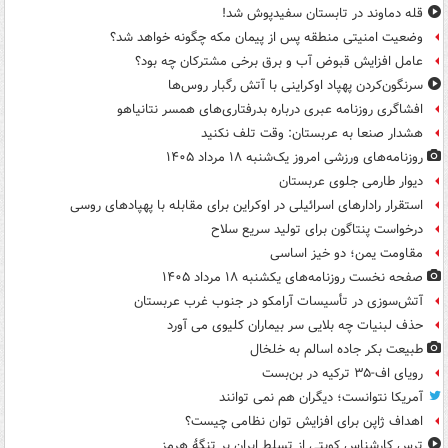
قله دماوند در تابستان سفیدپوش شد!
وضعیت امنیتی منطقه پس از پیمان مکه چگونه خواهد شد؟
عامل افزایش قبوض آب و برق برخی مشترکان چه بود؟
سرنگون‌کردن پهپاد اوکراینی با آتش رگبار روس‌ها
افشاگری روزنامه عبری درباره بدرفتاری‌های همسر نتانیاهو
هشدار صنعا به عربستان: وقت تلف نکنید
روزنامه‌های ورزشی امروز یک‌شنبه ۱۸ مرداد ۱۴۰۵
دیوار طارمی جلوی عربستان
استقرار رادارهای اسرائیلی در اوکراین برای مقابله با پهپادهای روسی
درخواست پنتاگون برای تولید سریع سلاح
مقاومت یمن؛ دو خیز اساسی
صفحه نخست روزنامه‌های یکشنبه ۱۸ مرداد ۱۴۰۵
آتش‌سوزی در تأسیسات آرامکو در جنوب غرب عربستان
حذف لبنیات چه بلایی سر بیماران کلیوی می آورد
طبیعت بکر جاده اسالم به خلخال
رویای اف-۳۵ ترکیه در بن‌بست
آمریکا نتوانست؛ دیگران هم نمی توانند
اهداف ژاپن برای افزایش توان نظامی چیست؟
ترس کارشناس کویتی از تسلط ایران بر تنگۀ هرمز