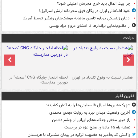
چرا بیت المال باید خرج مجرمان امنیتی شود؟
نفوذ اطلاعاتی ایران در یگان فوق محرمانه ارتش اسرائیل!
ادعای زلنسکی درباره تامین ماهانه موشک‌های رهگیر توسط آمریکا
از مظلوم‌نمایی براندازها تا افشای دروغ مراد ویسی
حوادث
ای
هشدار نسبت به وفوع تندباد در تهران
لحظه انفجار جایگاه CNG "صحنه" در
دس
دوربین مداربسته
ات
آخرین اخبار
شهرک‌نشین‌ها اموال فلسطینی‌ها را به آتش کشیدند!
آخرین وضعیت میدان نبرد به روایت مهدی محمدی
راز عبور مخفی جنگنده‌های ایرانی از چشم دشمن
نقشه راه ۱۵ ماده‌ای صلح غزه در بن‌بست
واکنش کنایه‌آمیز به عضویت ترکیه در پیمان مشترک با عربستان