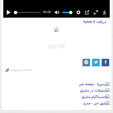
00:00
Play
Mute
Settings
PIP
Enter
Down
دریافت
0 bytes
fullscreen