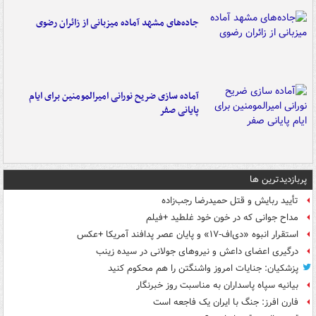
جاده‌های مشهد آماده میزبانی از زائران رضوی
آماده سازی ضریح نورانی امیرالمومنین برای ایام
پایانی صفر
پربازدیدترین ها
تأیید ربایش و قتل حمیدرضا رجب‌زاده
مداح جوانی که در خون خود غلطید +فیلم
استقرار انبوه «دی‌اف‑۱۷» و پایان عصر پدافند آمریکا +عکس
درگیری اعضای داعش و نیروهای جولانی در سیده زینب
پزشکیان: جنایات امروز واشنگتن را هم محکوم کنید
بیانیه سپاه پاسداران به مناسبت روز خبرنگار
فارن افرز: جنگ با ایران یک فاجعه است