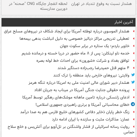
ای
هشدار نسبت به وفوع تندباد در تهران
لحظه انفجار جایگاه CNG "صحنه" در
دس
دوربین مداربسته
ات
آخرین اخبار
هشدار الموسوی درباره توطئه آمریکا برای ایجاد شکاف در نیروهای مسلح عراق
تعطیلی تدریجی مراکز دیالیز خصوصی به دلیل انباشت بدهی بیمه‌ها
خاویر باردم؛ یک ستاره در برابر سکوت جهان
خدمه ناو لینکلن: پس از ۸ ماه حضور در دریا خسته و درمانده‌ شدیم
توافق بغداد و شرکت «شورون» برای احداث خط لوله بصره
۴ متهم قتل حمیدرضا رجب‌زاده دستگیر شدند
ولایتی: نیروهای خارجی باید منطقه را ترک کنند
هشدار دبیر شورای عالی امنیت ملی به امریکا درباره تنگه هرمز
پرونده حقوقی جنایت جنگی آمریکا در میناب به جریان افتاد
ادعای زلنسکی درباره تامین ماهانه موشک‌های رهگیر توسط آمریکا
خطای محاسباتی آمریکا و برتری راهبردی جمهوری اسلامی!
زنگ خطر پایان ذخایر دفاعی کشورهای خلیج فارس هم به صدا درآمد
عمان: مذاکرات مثبت و سازنده با ایران ادامه دارد
روایت رسانه اسرائیلی از فشار واشنگتن بر تل‌آویو برای آتش‌بس و خلع سلاح
حماس