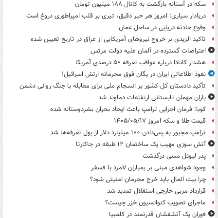
سکه در آستانه بازگشت به کانال ۱۸۸ میلیون تومان
دریادار سیاری: امروز هر خبر دقیق، تیری بر قلب امپراطوری دروغ است
وقوع حادثه دریایی در ساحل عمان
تاکید الزیدی بر خروج نیروهای آمریکایی از عراق در تاریخ تعیین شده
اعتراضات گسترده در آلمان علیه دولت مرتس
هشدار کانادا درباره عواقب تعرفه ۵۰ درصدی آمریکا
نفوذ اطلاعاتی ایران در یگان فوق محرمانه ارتش اسرائیل!
تأکید دادستان کل کشور بر انسجام ملی برای مقابله با جنگ روانی دشمن
باران مهمان تابستانی ارتفاعات دماوند شد
کوبا: فرمان اجرایی ترامپ باعث ایجاد بحران بشردوستانه شده
قیمت طلا و سکه امروز ۱۴۰۵/۰۵/۱۷
ترامپ مجبور به پس‌دادن ۱۰۰ میلیارد دلار از پول تعرفه‌ها شد
آتش سوزی مهیب یک ساختمان ۱۲ طبقه در جاکارتا
پدر لیونل مسی درگذشت
وجود شواهدی مبنی بر بمباران لامرد با فسفر
چرا بیت المال باید خرج مجرمان امنیتی شود؟
قرارداد مربی خارجی استقلال تمدید شد
ماجرای تصویب کنوانسیون خزر چیست؟
فوران یک آتشفشان قدرتمند در کلمبیا