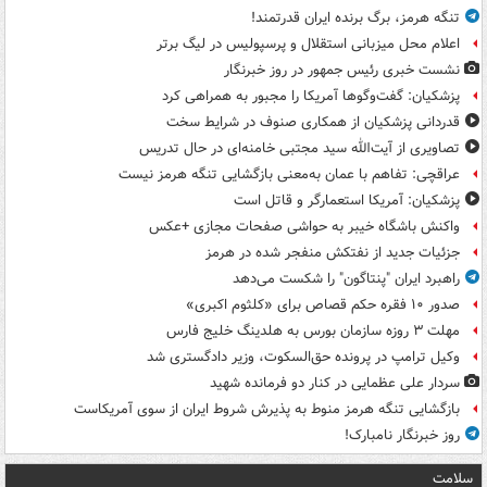
تنگه هرمز، برگ برنده ایران قدرتمند!
اعلام محل میزبانی استقلال و پرسپولیس در لیگ برتر
نشست خبری رئیس جمهور در روز خبرنگار
پزشکیان: گفت‌وگوها آمریکا را مجبور به همراهی کرد
قدردانی پزشکیان از همکاری صنوف در شرایط سخت
تصاویری از آیت‌الله سید مجتبی خامنه‌ای در حال تدریس
عراقچی: تفاهم با عمان به‌معنی بازگشایی تنگه هرمز نیست
پزشکیان: آمریکا استعمارگر و قاتل است
واکنش باشگاه خیبر به حواشی صفحات مجازی +عکس
جزئیات جدید از نفتکش منفجر شده در هرمز
راهبرد ایران "پنتاگون" را شکست می‌دهد
صدور ۱۰ فقره حکم قصاص برای «کلثوم اکبری»
مهلت ۳ روزه سازمان بورس به هلدینگ خلیج فارس
وکیل ترامپ در پرونده حق‌السکوت، وزیر دادگستری شد
سردار علی عظمایی در کنار دو فرمانده شهید
بازگشایی تنگه هرمز منوط به پذیرش شروط ایران از سوی آمریکاست
روز خبرنگار نامبارک!
سلامت