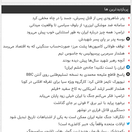
پربازدیدترین ها
پدر شاهرودی پس از قتل پسرش، جسد را در چاه مخفی کرد
سامانه ضد موشکی لیزری؛ از بلوف سیاسی تا واقعیت میدانی
ترامپ: همه چیز درباره ایران به طور استثنایی خوب پیش می‌رود
بوسه‌ پدر بر پای پسر شهیدش
توقف طولانی کامیون‌ها پشت مرز؛ صورت‌حساب سنگینی که به اقتصاد می‌رسد
هشدار سرمربی پرسپولیس به جاسوس تیم
آنچه رهبر شهید سال‌ها پیش دیده بودند
ایران را تست نکنید! جاده‌ی خشم ایران!
پاسخ قاطع ملیحه محمدی به نسخه تسلیم‌طلبی روی آنتن BBC
نیویورک تایمز فاش کرد: کارگروه ویژه سیا برای تفرقه افکنی در کوبا
هشدار افسر ارشد آمریکایی به کاخ سفید +فیلم
ترامپ: فکر می‌کنم جنگ با ایران خیلی زود پایان می‌یابد
برخورد پراید با تیر برق ۲ فوتی بر جای گذاشت
دستگیری قاتل فراری در نوشهر
تلگراف: جنگ علیه ایران ممکن است به یکی از اشتباهات تاریخ تبدیل شود
ایالات متحده واقعاً یک «ببر کاغذی» است!
رکوردشکنی پیش‌فروش جدیدترین گوشی‌های تاشوی سامسونگ