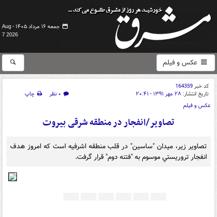
جمعه ۱۶ مرداد ۱۴۰۵ -
Aug
7 2026
عکس و فیلم
کد خبر
164359
تاریخ انتشار:
۲۸ مهر ۱۳۹۱ - ۲۰:۴۱
۰ نظر
چاپ
عکس و فیلم
تصاویر/انفجار در منطقه شرقی بیروت
تصاویر زير، ميدان "ساسين" در قلب منطقه اشرفيه است که امروز هدف
انفجار تروريستي موسوم به "فتنه دوم" قرار گرفت.