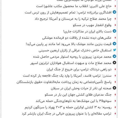
حاج علی اکبری: انقلاب ما محصول مکتب عاشورا است
افشاگری برادرزاده ترامپ: تمام تصمیم‌هایش از روی ترس است
چرا محمد صلاح ترکیه را به عربستان و آمریکا ترجیح داد
وقوع انفجار مهیب در مسکو
دست بالای ایران در مذاکرات جاری!
عکس‌های دیده نشده از رفاقت دو فرمانده‌ موشکی
قیمت بنزین مانند موشک بالا می‌رود اما مانند پر پایین می‌آید!
استقبال خاص دخترک عراقی از زائران اربعین حسینی
محمد مرندی: پیروزی با روحیه استوار مردمی حاصل شده
محمد صلاح مات و مبهوت استقبال هواداران ترابزون اسپور
دو راهی دردناک ترامپ برای خروج از جنگ ایران
سندرز: ترامپ فاسد، آمریکا را وارد یک جنگ فاجعه بار کرده است
پاسخ تأمین‌اجتماعی به زمان پرداخت مابه‌التفاوت حقوق بازنشستگان
صحنه ای نادر از حیات وحش ایران در سبلان
جنگ مدعیان طلای کشتی جهان این بار در مسکو
سوخو۳۵ با این موشک‌ها به ناوهای‌جنگی حمله می‌کند
روسیه: به ۳ کشتی اوکراین حمله و ۲۰۳ پهپاد را سرنگون کردیم
ترامپ مقاله‌ای را با عنوان پیروزی خیالی در جنگ ایران بازنشر کرد