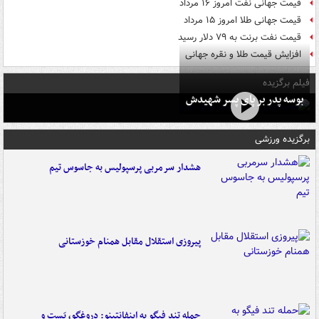
قیمت جهانی نفت امروز ۱۶ مرداد
قیمت جهانی طلا امروز ۱۵ مرداد
قیمت نفت برنت به ۷۹ دلار رسید
افزایش قیمت طلا و نقره جهانی
فیلم برگزیده
بوسه‌ پدر بر پای پسر شهیدش
برگزیده ورزشی
هشدار سرمربی پرسپولیس به جاسوس تیم
پیروزی استقلال مقابل همنام خوزستانی
حمله تند فیگو به اینفانتینو: دروغگو، پَست‌ و