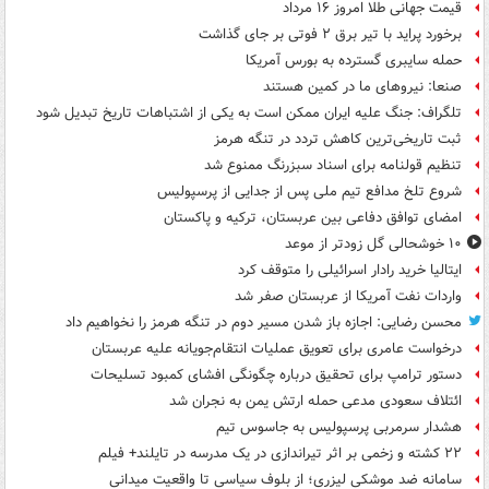
قیمت جهانی طلا امروز ۱۶ مرداد
برخورد پراید با تیر برق ۲ فوتی بر جای گذاشت
حمله سایبری گسترده به بورس آمریکا
صنعا: نیروهای ما در کمین‌ هستند
تلگراف: جنگ علیه ایران ممکن است به یکی از اشتباهات تاریخ تبدیل شود
ثبت تاریخی‌ترین کاهش تردد در تنگه هرمز
تنظیم قولنامه برای اسناد سبزرنگ ممنوع شد
شروع تلخ مدافع تیم ملی پس از جدایی از پرسپولیس
امضای توافق دفاعی بین عربستان، ترکیه و پاکستان
۱۰ خوشحالی گل زودتر از موعد
ایتالیا خرید رادار اسرائیلی را متوقف کرد
واردات نفت آمریکا از عربستان صفر شد
محسن رضایی: اجازه باز شدن مسیر دوم در تنگه هرمز را نخواهیم داد
درخواست عامری برای تعویق عملیات انتقام‌جویانه علیه عربستان
دستور ترامپ برای تحقیق درباره چگونگی افشای کمبود تسلیحات
ائتلاف سعودی مدعی حمله ارتش یمن به نجران شد
هشدار سرمربی پرسپولیس به جاسوس تیم
۲۲ کشته و زخمی بر اثر تیراندازی در یک مدرسه در تایلند+ فیلم
سامانه ضد موشکی لیزری؛ از بلوف سیاسی تا واقعیت میدانی