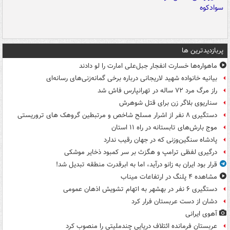
پربازدیدترین ها
ماهواره‌ها خسارت انفجار جبل‌علی امارت را لو دادند
بیانیه خانواده شهید لاریجانی درباره برخی گمانه‌زنی‌های رسانه‌ای
راز مرگ مرد ۷۲ ساله در تهرانپارس فاش شد
سناریوی بلاگر زن برای قتل شوهرش
دستگیری ۸ نفر از اشرار مسلح شاخص و مرتبطین گروهک های تروریستی
موج بارش‌های تابستانه در راه ۱۱ استان
پادشاه سنگین‌وزنی که در جهان رقیب ندارد
درگیری لفظی ترامپ و هگزث بر سر کمبود ذخایر موشکی
قرار بود ایران به زانو درآید، اما به ابرقدرت منطقه تبدیل شد!
مشاهده ۴ پلنگ در ارتفاعات میناب
دستگیری ۶ نفر در بهشهر به اتهام تشویش اذهان عمومی
دشان از دست عربستان فرار کرد
آهوی ایرانی
عربستان فرمانده ائتلاف دریایی چندملیتی را منصوب کرد