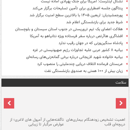
نشنال اینترست: آمریکا برای جنگ پهپادی آماده نیست
پنتاگون جلسه اضطراری برای تأمین تسلیحات برگزار می‌کند
پورجمشیدیان: اربعین ۱۴۰۵ با بالاترین سطح امنیت برگزار شد
شرط جدید برای بازنشستگی اعلام شد
هلاکت اعضای یک تیم تروریستی در جنوب استان سیستان و بلوچستان
افشاگری هاآرتص درباره سفر فرستاده ویژه نتانیاهو به آمریکا
پادشاه سنگین‌وزنی که در جهان رقیب ندارد
بیانیه ۸ کشور عربی علیه تجاوزات رژیم صهیونیستی در غزه
بیانیه خانواده شهید لاریجانی درباره برخی گمانه‌زنی‌های رسانه‌ای
عربستان فرمانده ائتلاف دریایی چندملیتی را منصوب کرد
زیان بیش از ۱۰۰ همتی به صندوق‌ بازنشستگی نفت
سلامت
اهمیت تشخیص زودهنگام بیماری‌های
ناگفته‌هایی از آمپول های لاغری؛ از
دریچه‌ای قلب
عوارض مرگبار تا زیبایی
تا