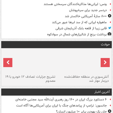
ونس: ایرانی‌ها مذاکره‌کنندگان سرسختی هستند
دردسر جدید برای سرخپوشان
۸۰۰ سازۀ آمریکایی خاکستر شد
ماهواره ایرانی که از سد ابرها عبور می‌کند
قابی زیبا از قلعه بابک آذربایجان شرقی
برداشت برنج از شالیزارهای شمال در سوادکوه
حوادث
تصادف مرگبار در محور اهواز–شوش ۲
آتش‌سوزی در منطقه حفاظت‌شده
تشریح جزئیات تصادف ۱۲ خودرو با ۱۹
پا
دیزمار مهار شد
مصدوم
آخرین اخبار
۶ دستاورد بزرگ ایران در ۱۶۰ روز رهبری آیت‌الله سید مجتبی خامنه‌ای
جانسون: ترامپ از پیامدهای جنگ با ایران برای آمریکایی‌ها آگاه است
جان یک یهودی برابر ۱۰ میلیون انسان؟