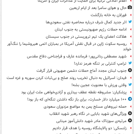
اعلام آمادگی ترکیه برای حمایت از مذاکرات ایران و آمریکا
حال و هوای سامرا بعد از ایام اربعین
فورلان به خانه بازگشت
اثر جدید کمال شرف درباره محاصره نفتی سعودی‌ها
ادامه حملات رژیم صهیونیستی به جنوب لبنان
هلاکت اعضای یک تیم تروریستی در جنوب سیستان
روسیه سکوت ژاپن در قبال نقش آمریکا در بمباران اتمی هیروشیما را ننگ‌آور
خواند
شهید مصطفی ردانی‌پور؛ فرمانده عارف و فراجناحی دفاع مقدس
ترامپ کنترلی بر تنگه هرمز ندارد!
جنوب لبنان مجدد آماج حملات دشمن صهیونی قرار گرفت
فیدان: اسرائیل به دنبال تخریب روند صلح و بی‌ثبات کردن سوریه و غزه است
وقتی ورزش با معنویت عجین بشه!
پزشکیان: مشروطه نقطه عطف بیداری و آزادی‌خواهی ملت ایران بود
۱۰۰ میلیارد دلار خسارت، برای باز نگه داشتن تنگه‌ای که باز بود!
حمله نیروهای مسلح یمن به مواضع مزدوران سعودی
ویژگی‌های شهید بابایی در نگاه رهبر شهید انقلاب
مرثیه‌ی سوزناک مادر شهید دانش‌آموز مینابی
زلنسکی: دو پالایشگاه روسیه را هدف قرار دادیم