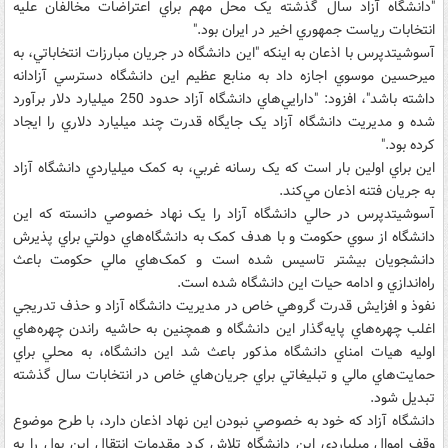
"دانشگاه آزاد سال گذشته يک محل مهم براي اعتراضات مخالفان عليه
انتخابات رياست جمهوري اخير در ايران‏ بود."
آسوشيتدپرس با اذعان به اينکه "اين دانشگاه در جريان مبارزات انتخاباتي، به
ميرحسين موسوي اجازه داد به منابع عظيم اين دانشگاه دسترسي آزادانه
داشته باشد"،‌ افزود: "دارايي‌هاي دانشگاه آزاد حدود ‏250‏ ميليارد دلار برآورد
شده ‏و مديريت دانشگاه آزاد يک جايگاه قدرت چند ميليارد دلاري را ايجاد
کرده بود."‏
اين براي اولين بار است که يک رسانه غربي، به کمک ميلياردي دانشگاه آزاد
به جريان فتنه اذعان مي‌کند.
آسوشيتدپرس در حالي دانشگاه آزاد را يک نهاد خصوصي دانسته که اين
دانشگاه از سوي حکومت و با هدف کمک به دانشگاه‌هاي دولتي براي پذيرش
دانشجويان بيشتر تاسيس شده است و کمک‌هاي مالي حکومت باعث
راه‌اندازي و ادامه حيات اين دانشگاه شده است.
نفوذ و افزايش قدرت گروهي خاص در مديريت دانشگاه آزاد و حذف تدريجي
اغلب چهره‌هاي پايه‌گذار اين دانشگاه و همچنين به حاشيه راندن چهره‌هاي
اوليه هيات امناي دانشگاه مذکور باعث شد اين دانشگاه، به محلي براي
حمايت‌هاي مالي و تبليغاتي براي جريان‌هاي خاص در انتخابات سال گذشته
تبديل شود.
دانشگاه آزاد که خود به خصوصي نبودن اين نهاد اذعان دارد، با طرح موضوع
وقف اموال ميلياردي اين دانشگاه تلاش کرد ‌مقدمات انتقال اين پول را به