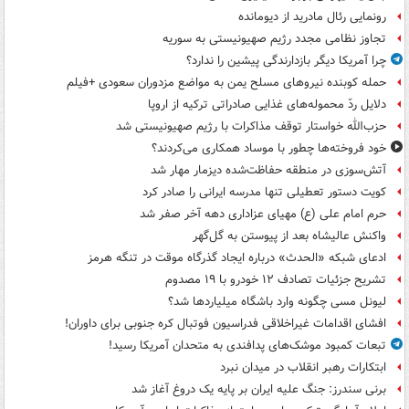
رونمایی رئال مادرید از دیومانده
تجاوز نظامی مجدد رژیم صهیونیستی به سوریه
چرا آمریکا دیگر بازدارندگی پیشین را ندارد؟
حمله کوبنده نیروهای مسلح یمن به مواضع مزدوران سعودی +فیلم
دلایل ردّ محموله‌های غذایی صادراتی ترکیه از اروپا
حزب‌الله خواستار توقف مذاکرات با رژیم صهیونیستی شد
خود فروخته‌ها چطور با موساد همکاری می‌کردند؟
آتش‌سوزی در منطقه حفاظت‌شده دیزمار مهار شد
کویت دستور تعطیلی تنها مدرسه ایرانی را صادر کرد
حرم امام علی (ع) مهیای عزاداری دهه آخر صفر شد
واکنش عالیشاه بعد از پیوستن به گل‌گهر
ادعای شبکه «الحدث» درباره ایجاد گذرگاه موقت در تنگه هرمز
تشریح جزئیات تصادف ۱۲ خودرو با ۱۹ مصدوم
لیونل مسی چگونه وارد باشگاه میلیاردها شد؟
افشای اقدامات غیراخلاقی فدراسیون فوتبال کره جنوبی برای داوران!
تبعات کمبود موشک‌های پدافندی به متحدان آمریکا رسید!
ابتکارات رهبر انقلاب در میدان نبرد
برنی سندرز: جنگ علیه ایران بر پایه یک دروغ آغاز شد