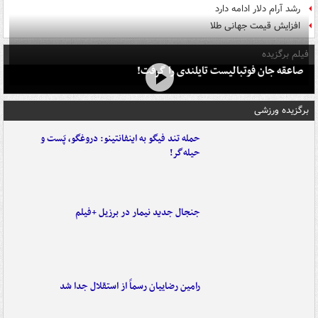
رشد آرام دلار ادامه دارد
افزایش قیمت جهانی طلا
فیلم برگزیده
صاعقه جان فوتبالیست تایلندی را گرفت!
برگزیده ورزشی
حمله تند فیگو به اینفانتینو: دروغگو، پَست‌ و
حیله‌گر!
جنجال جدید نیمار در برزیل +فیلم
رامین رضاییان رسماً از استقلال جدا شد