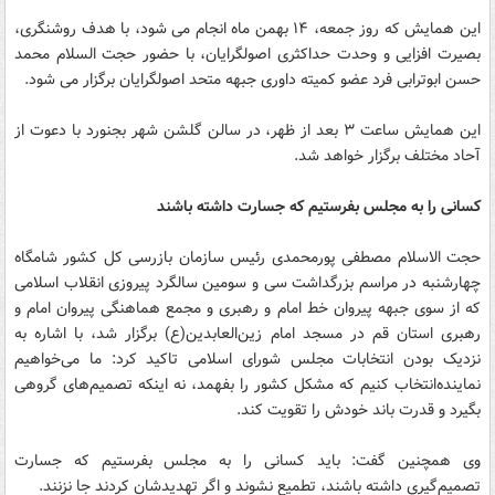
این همایش که روز جمعه، ۱۴ بهمن ماه انجام می شود، با هدف روشنگری،
بصیرت افزایی و وحدت حداکثری اصولگرایان، با حضور حجت السلام محمد
حسن ابوترابی فرد عضو کمیته داوری جبهه متحد اصولگرایان برگزار می شود.
این همایش ساعت ۳ بعد از ظهر، در سالن گلشن شهر بجنورد با دعوت از
آحاد مختلف برگزار خواهد شد.
کسانی را به مجلس بفرستیم که جسارت داشته باشند
حجت الاسلام مصطفی پورمحمدی رئیس سازمان بازرسی کل کشور شامگاه
چهارشنبه در مراسم بزرگداشت سی و سومین سالگرد پیروزی انقلاب اسلامی
که از سوی جبهه پیروان خط امام و رهبری و مجمع هماهنگی پیروان امام و
رهبری استان قم در مسجد امام زین‌العابدین(ع) برگزار شد، با اشاره به
نزدیک بودن انتخابات مجلس شورای اسلامی تاکید کرد: ما می‌خواهیم
نماینده‌انتخاب کنیم که مشکل کشور را بفهمد، نه اینکه تصمیم‌های گروهی
بگیرد و قدرت باند خودش را تقویت کند.
وی همچنین گفت: باید کسانی را به مجلس بفرستیم که جسارت
تصمیم‌گیری داشته باشند، تطمیع نشوند و اگر تهدیدشان کردند جا نزنند.