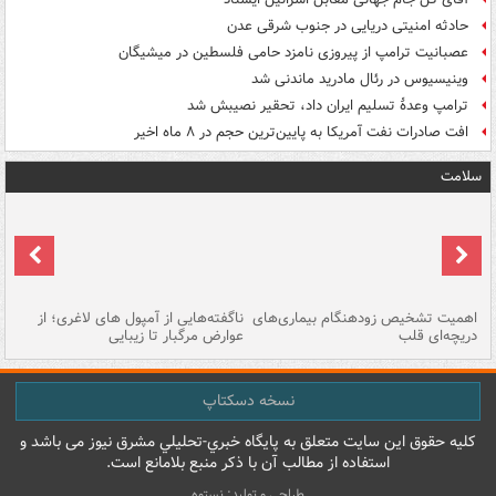
حادثه امنیتی دریایی در جنوب شرقی عدن
عصبانیت ترامپ از پیروزی نامزد حامی فلسطین در میشیگان
وینیسیوس در رئال مادرید ماندنی شد
ترامپ وعدۀ تسلیم ایران داد، تحقیر نصیبش شد
افت صادرات نفت آمریکا به پایین‌ترین حجم در ۸ ماه اخیر
سلامت
اهمیت تشخیص زودهنگام بیماری‌های
ناگفته‌هایی از آمپول های لاغری؛ از
دریچه‌ای قلب
عوارض مرگبار تا زیبایی
تا
نسخه دسکتاپ
کليه حقوق اين سايت متعلق به پایگاه خبري-تحليلي مشرق نيوز می باشد و
استفاده از مطالب آن با ذکر منبع بلامانع است.
طراحی و تولید: نستوه