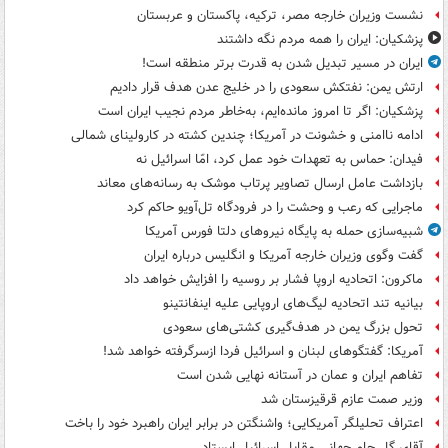
نشست وزیران خارجه مصر، ترکیه، پاکستان و عربستان
پزشکیان: ایران را همه مردم نگه داشتند
ایران در مسیر تبدیل شدن به قدرت برتر منطقه است!
ارتش یمن: نفتکش سعودی را در خلیج عدن هدف قرار دادیم
پزشکیان: اگر تا امروز مانده‌ایم، به‌خاطر مردم نجیب ایران است
ادامه ناامنی و خشونت در آمریکا؛ چندین کشته در کارولینای شمالی
فیدان: حماس به تعهدات خود عمل کرد، امّا اسرائیل نه
بازداشت عامل ارسال تصاویر پرتاب موشک به رسانه‌های معاند
ماجرایی که رعب و وحشت را در فرودگاه تل‌آویو حاکم کرد
شبیه‌سازی حمله به پایگاه نیروهای دلتا فورس آمریکا
گفت وگوی وزیران خارجه آمریکا و انگلیس درباره ایران
ماکرون: اتحادیه اروپا فشار بر روسیه را افزایش خواهد داد
بیانیه تند اتحادیه لیگ‌های اروپایی علیه اینفانتینو
تحول بزرگ یمن در هدف‌گیری کشتی‌های سعودی
آمریکا: گفتگوهای لبنان و اسرائیل فردا ازسرگرفته خواهد شد!
تفاهم ایران و عمان در آستانه نهایی شدن است
وزیر صمت عازم قرقیزستان شد
اعتراف تحلیلگر آمریکایی؛ واشنگتن در برابر ایران راهبرد خود را باخت
آقای گل جام جهانی مقابل اسرائیل ایستاد