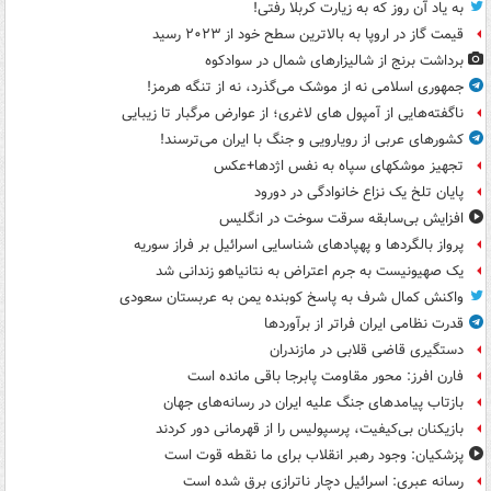
به یاد آن روز که به زیارت کربلا رفتی!
قیمت گاز در اروپا به بالاترین سطح خود از ۲۰۲۳ رسید
برداشت برنج از شالیزارهای شمال در سوادکوه
جمهوری اسلامی نه از موشک می‌گذرد، نه از تنگه هرمز!
ناگفته‌هایی از آمپول های لاغری؛ از عوارض مرگبار تا زیبایی
کشورهای عربی از رویارویی و جنگ با ایران می‌ترسند!
تجهیز موشکهای سپاه به نفس اژدها+عکس
پایان تلخ یک نزاع خانوادگی در دورود
افزایش بی‌سابقه سرقت سوخت در انگلیس
پرواز بالگردها و پهپادهای شناسایی اسرائیل بر فراز سوریه
یک صهیونیست به جرم اعتراض به نتانیاهو زندانی شد
واکنش کمال شرف به پاسخ کوبنده یمن به عربستان سعودی
قدرت نظامی ایران فراتر از برآوردها
دستگیری قاضی قلابی در مازندران
فارن افرز: محور مقاومت پابرجا باقی مانده است
بازتاب پیامدهای جنگ علیه ایران در رسانه‌های جهان
بازیکنان بی‌کیفیت، پرسپولیس را از قهرمانی دور کردند
پزشکیان: وجود رهبر انقلاب برای ما نقطه قوت است
رسانه عبری: اسرائیل دچار ناترازی برق شده است