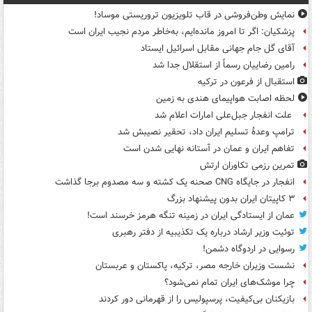
نمایش وطن‌فروشی در قاب تلویزیون تروریستی موساد!
پزشکیان: اگر تا امروز مانده‌ایم، به‌خاطر مردم نجیب ایران است
آقای گل جام جهانی مقابل اسرائیل ایستاد
رامین رضاییان رسماً از استقلال جدا شد
استقبال از فرعون در ترکیه
لحظه اصابت هواپیمای هندی به زمین
علت انفجار جبل‌علی امارات اعلام شد
ترامپ وعدۀ تسلیم ایران داد، تحقیر نصیبش شد
تفاهم ایران و عمان در آستانه نهایی شدن است
تمرین رزمی تکاوران ارتش
انفجار در جایگاه CNG صحنه یک کشته و سه مصدوم برجا گذاشت
۳ کاپیتان ایران بدون پیشنهاد بزرگ
عمان از ایستادگی ایران در زمینه تنگه هرمز خرسند است!
توئیت وزیر ارشاد درباره یک تکذیبیه از دفتر رهبری
رسوایی در اردوگاه دشمن!
نشست وزیران خارجه مصر، ترکیه، پاکستان و عربستان
چرا موشک‌های ایران تمام نمی‌شود؟
بازیکنان بی‌کیفیت، پرسپولیس را از قهرمانی دور کردند