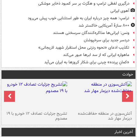
درگیری لفظی ترامپ و هگزث بر سر کمبود ذخایر موشکی
آهوی ایرانی
ترامپ: همه چیز درباره ایران به طور استثنایی خوب پیش می‌رود
۸۰۰ سازۀ آمریکایی خاکستر شد
ونس: ایرانی‌ها مذاکره‌کنندگان سرسختی هستند
دردسر جدید برای سرخپوشان
تکذیب ادعای «نحوه ردزنی محل استقرار شهید لاریجانی»
ماهواره ایرانی که از سد ابرها عبور می‌کند
«کمانِ پرنده» چینی برای شکار کروزها به ایران می‌آید
حوادث
تصادف مرگبار در محور اهواز–شوش ۲
آتش‌سوزی در منطقه حفاظت‌شده
تشریح جزئیات تصادف ۱۲ خودرو با ۱۹
پا
دیزمار مهار شد
مصدوم
آخرین اخبار