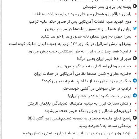
بوسه‌ پدر بر پای پسر شهیدش
رایزنی عراقچی و همتای موریتانی خود درباره تحولات منطقه
موج تهدید علیه قضات آمریکایی پس از صدور حکم علیه ترامپ
روایتی از همدلی و همسویی ملت‌ها در مراسم اربعین
یمن: جهان به‌زودی صدای ناله سعودی‌ها را خواهد شنید
یونیفل: ارتش اسرائیل در یک روز ۱۱۳ توپ به جنوب لبنان شلیک کرده است
ترامپ: همه چیز درباره ایران به طور استثنایی خوب پیش می‌رود
عبور از خط قرمز ایران یعنی مرگ!
حمله نیروهای اسرائیلی به خبرنگار پرس‌تی‌وی
«ضربه مغزی» شدن صدها نظامی آمریکایی در حملات ایران
جنگ در جبهه لبنان بعد از تفاهم‌نامه چه تغییری کرده؟
ترامپ در حال سوختن در آتشی خودساخته
ایران را تست نکنید! جاده‌ی خشم ایران!
واکنش سفارت ایران به بیانیه مغرضانه نمایندگان پارلمان اتریش
کریدورهای شمالی و جنوبی تنگه هرمز حذف می‌شوند
پاسخ قاطع ملیحه محمدی به نسخه تسلیم‌طلبی روی آنتن BBC
پرشدگی سدها به ۵۸درصد رسید
بازدید وزیر نیرو از روند برق‌رسانی به واحدهای صنعتی بازسازی‌شده