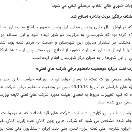
ات شوراي عالي انقلاب فرهنگي تلقي مي شود.
لاف برانگيز دولت بالاخره اصلاح شد
که در اوايل سال جاري رحيمي معاون اول رئيس جمهور با ابلاغ مصوبه اي، به اس
لاغ کرده بود که شهرستاني به مرکزيت دو شهر ايجاد شود و اين مسئله مو
مختلف در استقرار مديران اين شهرستان و خدمت به مردم شده بود، شني
را با ارسال نامه اي به وزارت کشور، از اصلاح اين دستور پس از ماه ها بلاتک
ي از اين شهرها را به عنوان مرکز شهرستان اعلام کرده است.
رت نفت درباره «وضعيت نامعلوم برخي شرکت هاي نفتي»
وابط عمومي وزارت نفت، با ارسال جوابيه اي به روزنامه خراسان با رد خبر م
ستون ويژه هاي خراسان در تاريخ 90.10.13 مبني بر وضعيت نامعلوم برخي ش
ده که کليه تغييرات مربوط به اعضاي هيئت مديره شرکت هاي نفتي تابعه وزارت
رسمي درج شده است.
اسان: با بررسي گزارش اداره ثبت شرکت هاي قوه قضائيه که به درخواست 
نجام شده مشخص مي شود که شرکت هايي چون کالاي نفت ژاپن، کالاي نفت 
يران- شارجه، ملي نفت ايران- لندن، ملي نفت ايران - سنگاپور، ملي نفت ايرا