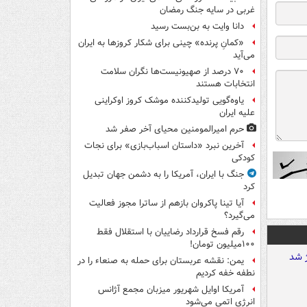
غربی در سایه جنگ رمضان
دانا وایت به بن‌بست رسید
«کمانِ پرنده» چینی برای شکار کروزها به ایران
می‌آید
۷۰ درصد از صهیونیست‌ها نگران سلامت
انتخابات هستند
یاوه‌گویی تولیدکننده موشک کروز اوکراینی
علیه ایران
حرم امیرالمومنین محیای آخر صفر شد
آخرین نبرد «داستان اسباب‌بازی» برای نجات
کودکی
جنگ با ایران، آمریکا را به دشمن جهان تبدیل
کرد
آیا تینا پاکروان بازهم از ساترا مجوز فعالیت
می‌گیرد؟
رقم فسخ قرارداد رضاییان با استقلال فقط
۱۰۰میلیون تومان!
یمن: نقشه عربستان برای حمله به صنعاء را در
نطفه خفه کردیم
آمریکا اوایل شهریور میزبان مجمع آژانس
انرژی اتمی می‌شود