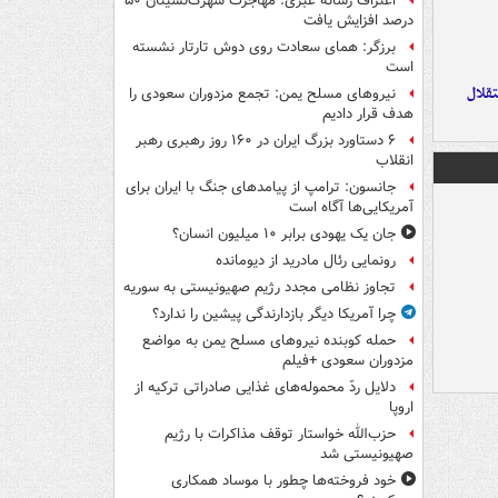
اعتراف رسانه عبری: مهاجرت شهرک‌نشینان ۵۰
درصد افزایش یافت
برزگر: همای سعادت روی دوش تارتار نشسته
است
تقلال
نیروهای مسلح یمن: تجمع مزدوران سعودی را
هدف قرار دادیم
۶ دستاورد بزرگ ایران در ۱۶۰ روز رهبری رهبر
انقلاب
جانسون: ترامپ از پیامدهای جنگ با ایران برای
آمریکایی‌ها آگاه است
جان یک یهودی برابر ۱۰ میلیون انسان؟
رونمایی رئال مادرید از دیومانده
تجاوز نظامی مجدد رژیم صهیونیستی به سوریه
چرا آمریکا دیگر بازدارندگی پیشین را ندارد؟
حمله کوبنده نیروهای مسلح یمن به مواضع
مزدوران سعودی +فیلم
دلایل ردّ محموله‌های غذایی صادراتی ترکیه از
اروپا
حزب‌الله خواستار توقف مذاکرات با رژیم
صهیونیستی شد
خود فروخته‌ها چطور با موساد همکاری