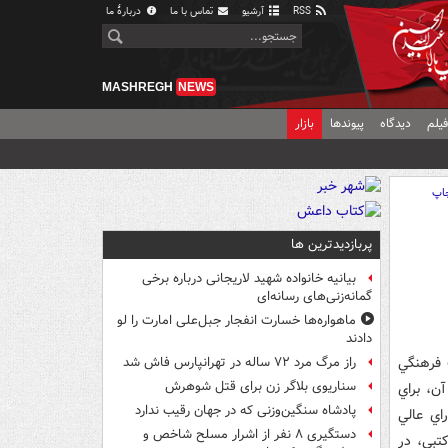
RSS
آرشیو
تماس با ما
دربارهٔ ما
MASHREGH
NEWS
یلم
دیدگاه
پیوندها
بازار
اپ
پربازدیدترین ها
بیانیه خانواده شهید لاریجانی درباره برخی
گمانه‌زنی‌های رسانه‌ای
ماهواره‌ها خسارت انفجار جبل‌علی امارت را لو
دادند
 فرهنگي
راز مرگ مرد ۷۲ ساله در تهرانپارس فاش شد
سناریوی بلاگر زن برای قتل شوهرش
ن، براي
پادشاه سنگین‌وزنی که در جهان رقیب ندارد
راي عالي
دستگیری ۸ نفر از اشرار مسلح شاخص و
تبي، در