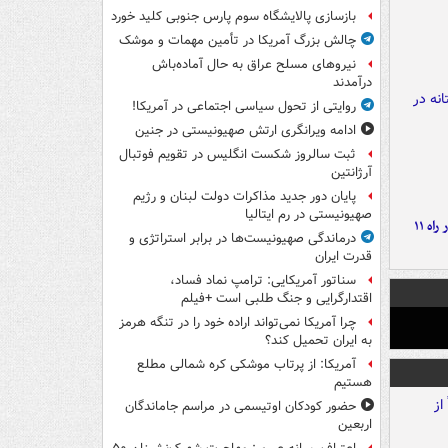
بازسازی پالایشگاه سوم پارس جنوبی کلید خورد
چالش بزرگ آمریکا در تأمین مهمات و موشک
نیروهای مسلح عراق به حال آماده‌باش
درآمدند
روایتی از تحول سیاسی اجتماعی در آمریکا!
ادامه ویرانگری ارتش صهیونیستی در جنین
ثبت سالروز شکست انگلیس در تقویم فوتبال
آرژانتین
پایان دور جدید مذاکرات دولت لبنان و رژیم
صهیونیستی در رم ایتالیا
موج بارش‌های تابستانه در راه ۱۱
درماندگی صهیونیست‌ها در برابر استراتژی و
قدرت ایران
سناتور آمریکایی: ترامپ نماد فساد،
اقتدارگرایی و جنگ طلبی است +فیلم
چرا آمریکا نمی‌تواند اراده خود را در تنگه هرمز
به ایران تحمیل کند؟
آمریکا: از پرتاب موشکی کره شمالی مطلع
هستیم
حضور کودکان اوتیسمی در مراسم جاماندگان
اربعین