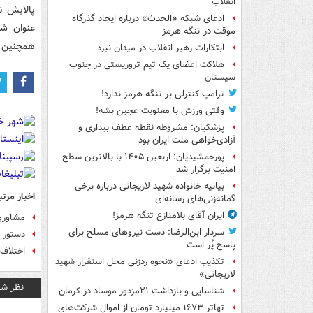
انقلاب
پالايش ن
ادعای شبکه «الحدث» درباره ایجاد گذرگاه
عنوان شر
موقت در تنگه هرمز
همچنين ج
ابتکارات رهبر انقلاب در میدان نبرد
هلاکت اعضای یک تیم تروریستی در جنوب
سیستان
ترامپ کنترلی بر تنگه هرمز ندارد!
وقتی ورزش با معنویت عجین بشه!
پزشکیان: مشروطه نقطه عطف بیداری و
آزادی‌خواهی ملت ایران بود
پورجمشیدیان: اربعین ۱۴۰۵ با بالاترین سطح
امنیت برگزار شد
بیانیه خانواده شهید لاریجانی درباره برخی
اخبار مرتب
گمانه‌زنی‌های رسانه‌ای
ایران آقای بلامنازع تنگه هرمز!
مشاوري 
سردار ابن‌الرضا: دست نیروهای مسلح برای
دستور 
پاسخ پُر است
اختلاف 2 مسئول درباره پرداخت ارز معل
تکذیب ادعای «نحوه ردزنی محل استقرار شهید
لاریجانی»
نظر شم
شناسایی و بازداشت ۲۱مزدور موساد در کرمان
تهاتر ۱۶۷۳ میلیارد تومان از اموال شرکت‌های