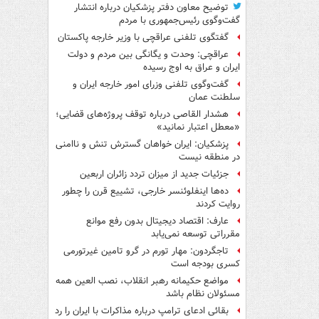
توضیح معاون دفتر پزشکیان درباره انتشار
گفت‌وگوی رئیس‌جمهوری با مردم
گفتگوی تلفنی عراقچی با وزیر خارجه پاکستان
عراقچی: وحدت و یگانگی بین مردم و دولت
ایران و عراق به اوج رسیده
گفت‌وگوی تلفنی وزرای امور خارجه ایران و
سلطنت عمان
هشدار القاصی درباره توقف پروژه‌های قضایی؛
«معطل اعتبار نمانید»
پزشکیان: ایران خواهان گسترش تنش و ناامنی
در منطقه نیست
جزئیات جدید از میزان تردد زائران اربعین
ده‌ها اینفلوئنسر خارجی، تشییع قرن را چطور
روایت کردند
عارف: اقتصاد دیجیتال بدون رفع موانع
مقرراتی توسعه نمی‌یابد
تاجگردون: مهار تورم در گرو تامین غیرتورمی
کسری بودجه است
مواضع حکیمانه رهبر انقلاب، نصب العین همه
مسئولان نظام باشد
بقائی ادعای ترامپ درباره مذاکرات با ایران را رد