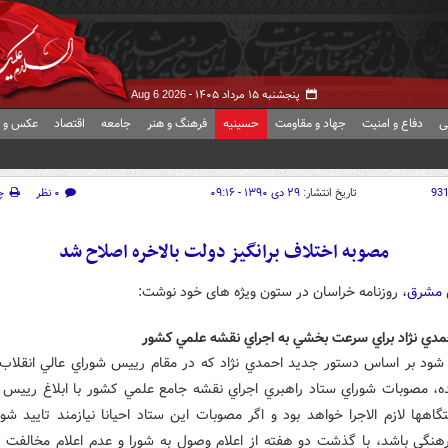
پنجشنبه ۱۵ مرداد ۱۴۰۵ -
Aug 6 2026
ی
دفاع و امنیت
جهاد و مقاومت
حسینیه
فرهنگ و هنر
جامعه
اقتصاد
عکس و ف
93
تاریخ انتشار:
۲۹ دی ۱۳۹۰ - ۰۹:۱۶
۰ نظر
چ
مصوبه اختلاف برانگيز دولت بالاخره اصلاح شد
مشرق،
روزنامه خراسان در ستون ویژه های خود نوشت:
مدي نژاد براي سرعت بخشي به اجراي نقشه علمي کشور
شود بر اساس دستور جديد احمدي نژاد که در مقام رييس شوراي عالي انقلاب
، مصوبات شوراي ستاد راهبري اجراي نقشه جامع علمي کشور با ابلاغ رييس آ
هها لازم الاجرا خواهد بود و اگر مصوبات اين ستاد احيانا نيازمند تاييد شو
رهنگي باشد، با گذشت دو هفته از اعلام وصول به شورا و عدم اعلام مخالفت ک