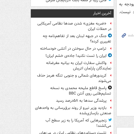
قابی زیبا از قلعه بابک آذربایجان شرقی
ودجه به
د نيست.
آخرین اخبار
«ضربه مغزی» شدن صدها نظامی آمریکایی
در حملات ایران
جنگ در جبهه لبنان بعد از تفاهم‌نامه چه
تغییری کرده؟
ترامپ در حال سوختن در آتشی خودساخته
ایران را تست نکنید! جاده‌ی خشم ایران!
واکنش سفارت ایران به بیانیه مغرضانه
نمایندگان پارلمان اتریش
کریدورهای شمالی و جنوبی تنگه هرمز حذف
می‌شوند
پاسخ قاطع ملیحه محمدی به نسخه
تسلیم‌طلبی روی آنتن BBC
پرشدگی سدها به ۵۸درصد رسید
بازدید وزیر نیرو از روند برق‌رسانی به واحدهای
صنعتی بازسازی‌شده
زنجیرهایی که آمریکا را به زیر سطح آب
می‌کشند!
تثبیت دستاوردهای نظامی ایران در مرزهای