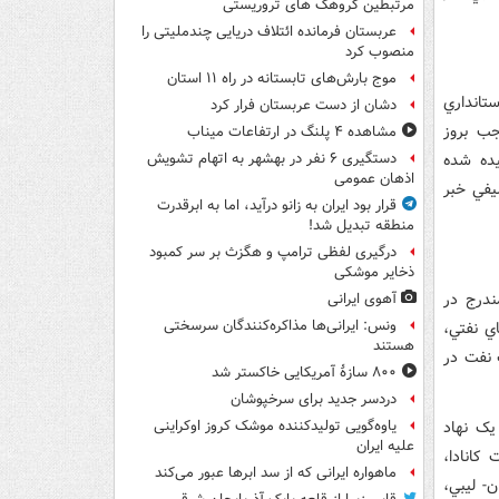
مرتبطین گروهک های تروریستی
عربستان فرمانده ائتلاف دریایی چندملیتی را
منصوب کرد
موج بارش‌های تابستانه در راه ۱۱ استان
تانداري
دشان از دست عربستان فرار کرد
جب بروز
مشاهده ۴ پلنگ در ارتفاعات میناب
ده شده
دستگیری ۶ نفر در بهشهر به اتهام تشویش
اذهان عمومی
ليفي خبر
قرار بود ایران به زانو درآید، اما به ابرقدرت
منطقه تبدیل شد!
درگیری لفظی ترامپ و هگزث بر سر کمبود
ذخایر موشکی
ندرج در
آهوی ایرانی
ونس: ایرانی‌ها مذاکره‌کنندگان سرسختی
رکت هاي نفتي،
هستند
 نفت در
۸۰۰ سازۀ آمریکایی خاکستر شد
دردسر جدید برای سرخپوشان
يک نهاد
یاوه‌گویی تولیدکننده موشک کروز اوکراینی
علیه ایران
کانادا،
ماهواره ایرانی که از سد ابرها عبور می‌کند
ن- ليبي،