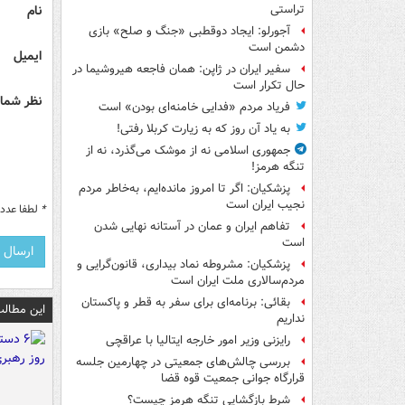
نام
تراستی
آجورلو: ایجاد دوقطبی «جنگ و صلح‌» بازی
دشمن است
ایمیل
سفیر ایران در ژاپن: همان فاجعه هیروشیما در
حال تکرار است
نظر شما 
فریاد مردم «فدایی خامنه‌ای بودن» است
به یاد آن روز که به زیارت کربلا رفتی!
جمهوری اسلامی نه از موشک می‌گذرد، نه از
تنگه هرمز!
پزشکیان: اگر تا امروز مانده‌ایم، به‌خاطر مردم
نجیب ایران است
*
لطفا عدد م
تفاهم ایران و عمان در آستانه نهایی شدن
است
پزشکیان: مشروطه نماد بیداری، قانون‌گرایی و
مردم‌سالاری ملت ایران است
بقائی: برنامه‌ای برای سفر به قطر و پاکستان
این مطالب
نداریم
رایزنی وزیر امور خارجه ایتالیا با عراقچی
بررسی چالش‌های جمعیتی در چهارمین جلسه
قرارگاه جوانی جمعیت قوه قضا
شرط بازگشایی تنگه هرمز چیست؟