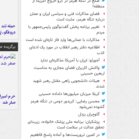
صلح در تنگه هرمز در گرو خروج آمریکا از
منطقه!
فضای مذاکرات فنی و سیاسی ایران و عمان
درباره تنگه هرمز، مثبت است
حمله تند ف
تغییر برنامه پخش گفت‌وگوی رئیس‌جمهور با
دروغگو، پَ
مردم
مذاکرات با عمانی‌ها وارد فاز تازه‌ای شده است
برگزیده 
اطلاعیه دفتر رهبر انقلاب در مورد یک ادعای
کذب
آجورلو: ایران با آمریکا مذاکره‌ای ندارد
واکنش کاربران فضای مجازی به مناسبت
اربعین حسینی
هیئات دانشجویی راهی مقتل رهبر شهید
شدند
کربلا میزبان میلیون‌ها دلداده حسینی
حرم امیرا
محسن رضایی: کریدور دومی در تنگه هرمز
صفر شد
گشوده نمی‌شود
گاوچران بزدل
پزشکیان: برنامه ملی پزشک خانواده، زیربنای
تحقق عدالت در سلامت است
در کمین تروریست‌ها و آماده پاسخ قاطعیم