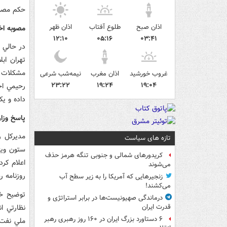
حکم مصوب
اذان صبح
طلوع آفتاب
اذان ظهر
مصوبه اخت
۱۲:۱۰
۰۵:۱۶
۰۳:۴۱
در حالي 
تهران اب
مشکلات 
غروب خورشید
اذان مغرب
نیمه‌شب شرعی
۲۳:۲۲
۱۹:۲۴
۱۹:۰۴
رحيمي اخي
داده و يک
پاسخ وزا
مديرکل ر
تازه های سیاست
کریدورهای شمالی و جنوبی تنگه هرمز حذف
اعلام کر
می‌شوند
روزنامه 
زنجیرهایی که آمریکا را به زیر سطح آب
می‌کشند!
توضيح خر
درماندگی صهیونیست‌ها در برابر استراتژی و
نظارتي ا
قدرت ایران
۶ دستاورد بزرگ ایران در ۱۶۰ روز رهبری رهبر
ملي نفت ا