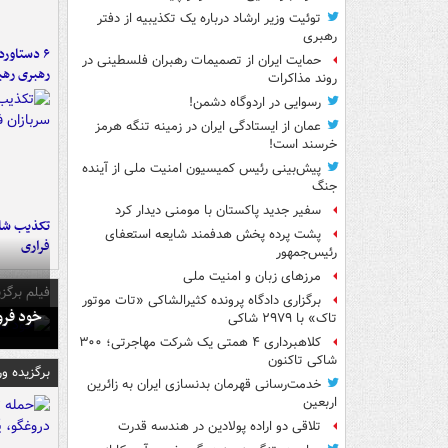
توئیت وزیر ارشاد درباره یک تکذیبیه از دفتر
رهبری
حمایت ایران از تصمیمات رهبران فلسطینی در
رهبری رهب
روند مذاکرات
رسوایی در اردوگاه دشمن!
عمان از ایستادگی ایران در زمینه تنگه هرمز
خرسند است!
پیش‌بینی رئیس کمیسیون امنیت ملی از آینده
جنگ
سفیر جدید پاکستان با مومنی دیدار کرد
تکذیب شای
پشت پرده پخش هدفمند شایعه استعفای
فراری
رئیس‌جمهور
مرزهای زبان و امنیت ملی
فیلم برگزی
برگزاری دادگاه پرونده کثیرالشاکی «تات موتور
خود فرو
تاک» با ۲۹۷۹ شاکی
کلاهبرداری ۴ همتی یک شرکت مهاجرتی؛ ۳۰۰
شاکی تاکنون
برگزیده و
خدمت‌رسانی قهرمان بدنسازی ایران به زائرین
اربعین
تلاقی دو اراده پولادین در هندسه قدرت