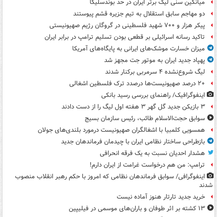
میانگین سنی لیگ برتر ایران در حد بوندسلیگا
دو مهاجم سابق استقلال به تیم جزیره قشم پیوستند
پیکر هزار و ۷۰۰ شهید فلسطینی در گروگان رژیم صهیونیستی
تاکید رسانه اسرائیلی بر قطعی بودن تسلیم ترامپ در برابر ایران
میزان خسارت موشک‌های ایرانی به پایگاه‌های آمریکا
پهپاد جدید ایران به موتور جت مجهز شد
لیگ شروع‌نشده ۴ سرمربی برکنار شدند
۲۰ درصد صهیونیست‌ها درصدد ترک فلسطین اشغالی
اینفوگرافیک/ راهنمای بررسی رسید بانکی
۳ بازیکن جدید گل گهر ۳ هفته اول لیگ را از دست دادند
سوابق حجت‌الاسلام طائب، رئیس سازمان بسیج
همسویی کلمبیا با اشغالگران صهیونیست درمورد بلندی‌های جولان
بازطراحی ساختار نظامی ایران با چیدمان فرماندهان جدید
هشدار احدیان نسبت به یک فرقه انحرافی
ترامپ: من هم درخواست غرامت از ایران دارم!
اینفوگرافی/ سوابق فرماندهان نظامی که امروز با حکم رهبر انقلاب منصوب
شدند
خرید جدید تارتار هنوز آماده نیست
۱۳ کشته بر اثر طوفان و باران‌های موسمی در فیلیپین