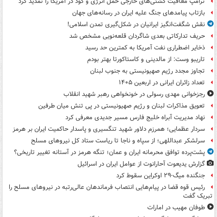
ترامپ معافیت کشتی‌های خارجی حمل انرژی و کود در آمریکا را تمدید کرد
بازتاب پیامدهای جنگ علیه ایران در رسانه‌های جهان
نقش شگفت‌انگیز ایرانیان در شکل‌گیری تمدن اسلامی!
حریف تدارکاتی بعدی شاگردان قلعه‌نویی مشخص شد
ذخایر اضطراری نفت آمریکا به کمترین حد رسید
تاریبو وست: از مالدینی و کاستاکورتا بهتر بودم
تجاوز مجدد رژیم صهیونیستی به جنوب لبنان
تعداد زائران ایرانی در اربعین ۱۴۰۵
رجزخوانی مهدی رسولی در خونخواهی رهبر شهید انقلاب
تعویق مذاکرات لبنان و رژیم صهیونیستی در پی تنش میان طرفین
نهاد مدیریت آبراه خلیج فارس مسیر جدیدی معرفی کرد
سردار عظمایی؛ همرزم دلاور شهید تنگسیری و پاسدار حاکمیت ایران بر هرمز
سرلشکر عبداللهی؛ از سپاه و ناجا تا ریاست ستاد کل نیروهای مسلح
پشت‌پرده توافق محرمانه ایران و عمان؛ تنگه هرمز در آستانه تغییر تاریخی؟
گزارش یدیعوت آحارانوت از عوامل ایران در اسرائیل
جنگنده میگ-۲۹ اوکراین سقوط کرد
رئیس قوه قضا در پیام‌هایی انتصاب‌ فرماندهان عالی‌رتبه در نیروهای مسلح را
تبریک گفت
طوفان مهیب در امارات