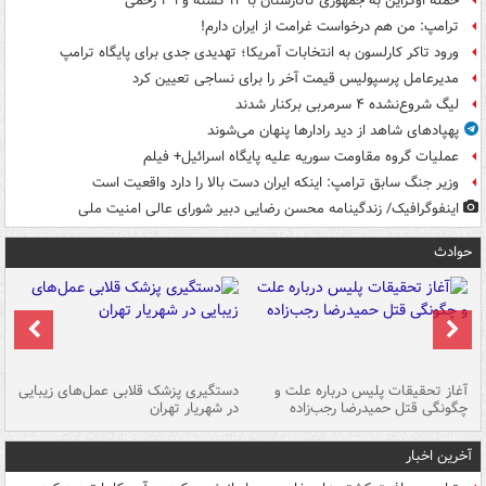
حمله اوکراین به جمهوری تاتارستان با ۱۲ کشته و ۳۹ زخمی
ترامپ: من هم درخواست غرامت از ایران دارم!
ورود تاکر کارلسون به انتخابات آمریکا؛ تهدیدی جدی برای پایگاه ترامپ
مدیرعامل پرسپولیس قیمت آخر را برای نساجی تعیین کرد
لیگ شروع‌نشده ۴ سرمربی برکنار شدند
پهپادهای شاهد از دید رادارها پنهان می‌شوند
عملیات گروه مقاومت سوریه علیه پایگاه اسرائیل+ فیلم
وزیر جنگ سابق ترامپ: اینکه ایران دست بالا را دارد واقعیت است
اینفوگرافیک/ زندگینامه محسن رضایی دبیر شورای عالی امنیت‌ ملی
حوادث
آغاز تحقیقات پلیس درباره علت و
دستگیری پزشک قلابی عمل‌های زیبایی
هش
چگونگی قتل حمیدرضا رجب‌زاده
در شهریار تهران
ها
آخرین اخبار