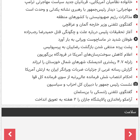
خانواده نظامیان آمریکایی، قربانیان جدید سیاست مهاجرتی ترامپ
مهاجرانی: دیدار رئیس‌جمهور با رهبری نشانه یکدلی و وحدت است
مذاکرات رژیم صهیونیستی با کشورهای منطقه
گفتگوی تلفنی وزیر خارجه آلمان و عراقچی
آغاز تحقیقات پلیس درباره علت و چگونگی قتل حمیدرضا رجب‌زاده
طوفان شدید در ماساچوست ویرانی به بار آورد
پشت پرده منتفی شدن بازگشت رضاییان به پرسپولیس
اعلام کاهش سوخت‌رسان‌های آمریکا در فرودگاه بن‌گوریون
زلزله ۴.۷ ریشتری اندیمشک شهرهای شمال خوزستان را لرزاند
گزارش رسانه غربی از جزئیات ضربات ویرانگر ایران به ارتش آمریکا
احکام انتصاب شش فرمانده عالی‌رتبه از سوی فرمانده کل قوا
نشست رئیس جمهور با دبیران کل احزاب و سیاسیون
گفتگوی تلفنی زلنسکی با بن‌سلمان
آرامکو راه‌اندازی پالایشگاه جازان را ۲ هفته به تعویق انداخت
سلامت