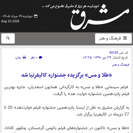
دوشنبه ۱۹ مرداد ۱۴۰۵ -
Aug 10 2026
فرهنگ و هنر
کد خبر
93103
تاریخ انتشار:
۲۹ دی ۱۳۹۰ - ۰۲:۲۵
۰ نظر
چاپ
فرهنگ و هنر
«طلا و مس» برگزیده جشنواره‌ کالیفرنیا شد
فیلم سینمایی «طلا و مس» به کارگردانی همایون اسعدیان، جایزه بهترین
فیلم پانزدهمین جشنواره «وایت هد» را گرفت.
به گزارش مشرق به نقل از ایسنا پانزدهمین جشنواره فیلم «وایت‌هد» 20 تا
27 دی‌ماه در کالیفرنیا برگزار شد.
«طلا و مس» تاکنون در جشنواره‌های فیلم باتومی گرجستان، ونکوور کانادا،