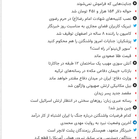
جنایت‌هایی که فراموش نمی‌شوند
حواله دلار ۱۵۴ هزار و ۴۵۱ تومان شد
نصب کتیبه‌های شهادت امام رضا(ع) در حرم رضوی
تبریک کاربران فضای مجازی به مناسبت روز خبرنگار
کامیون با راننده ۸ ساله در اصفهان توقیف شد
پزشکیان: جنایات امروز واشنگتن را هم محکوم کنید
"سوپر ال‌نینو"در راه است؟
قیمت طلا صعودی ماند
آتش سوزی مهیب یک ساختمان ۱۲ طبقه در جاکارتا
بازتاب «پیمان دفاعی مکه» در رسانه‌های ترکیه
وزارت دفاع: ایران در میدان دفاع مقتدر خواهد ماند
بیل مکانیکی ارتش صهیونی واژگون شد
مقصد جدید پسر زیدان
رسانه عبری زبان: روزهای سختی در انتظار ارتش اسرائیل است
چین ونیز شد!
کدام فرضیات واشنگتن درباره جنگ با ایران اشتباه از کار درآمد
آخرین وضعیت نبرد به روایت مهدی محمدی
خبرنگار متعهد، هم‌سنگر رزمندگان پشت لانچر است
پنتاگون دسترسی وزیر سابق نیروی هوایی آمریکا را قطع کرد