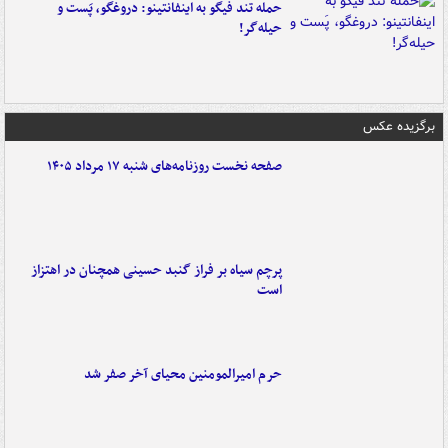
حمله تند فیگو به اینفانتینو: دروغگو، پَست‌ و
حیله‌گر!
برگزیده عکس
صفحه نخست روزنامه‌های شنبه ۱۷ مرداد ۱۴۰۵
پرچم سیاه بر فراز گنبد حسینی همچنان در اهتزاز
است
حرم امیرالمومنین محیای آخر صفر شد