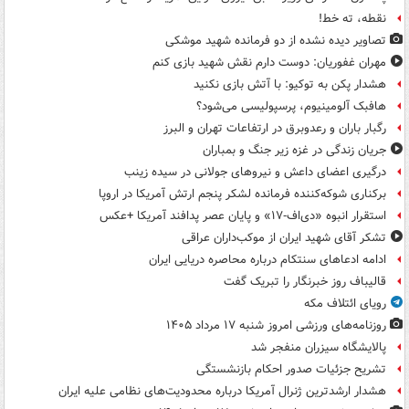
نقطه، ته خط!
تصاویر دیده‌ نشده از دو فرمانده شهید موشکی
مهران غفوریان: دوست دارم نقش شهید بازی کنم
هشدار پکن به توکیو: با آتش بازی نکنید
هافبک آلومینیوم، پرسپولیسی می‌شود؟
رگبار باران و رعدوبرق در ارتفاعات تهران و البرز
جریان زندگی در غزه زیر جنگ و بمباران
درگیری اعضای داعش و نیروهای جولانی در سیده زینب
برکناری شوکه‌کننده فرمانده لشکر پنجم ارتش آمریکا در اروپا
استقرار انبوه «دی‌اف‑۱۷» و پایان عصر پدافند آمریکا +عکس
تشکر آقای شهید ایران از موکب‌داران عراقی
ادامه ادعاهای سنتکام درباره محاصره دریایی ایران
قالیباف روز خبرنگار را تبریک گفت
رویای ائتلاف مکه
روزنامه‌های ورزشی امروز ‌شنبه ۱۷ مرداد ۱۴۰۵
پالایشگاه سیزران منفجر شد
تشریح جزئیات صدور احکام بازنشستگی
هشدار ارشدترین ژنرال آمریکا درباره محدودیت‌های نظامی علیه ایران