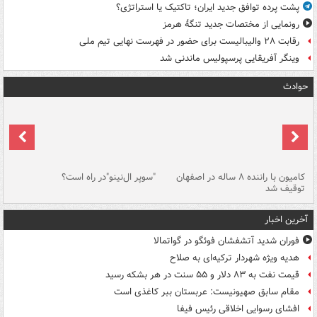
پشت پرده توافق جدید ایران؛ تاکتیک یا استراتژی؟
رونمایی از مختصات جدید تنگۀ هرمز
رقابت ۲۸ والیبالیست برای حضور در فهرست نهایی تیم ملی
وینگر آفریقایی پرسپولیس ماندنی شد
حوادث
۱ خودرو با ۱۹
کامیون با راننده ۸ ساله در اصفهان
"سوپر ال‌نینو"در راه است؟
رگ
توقیف شد
ته
آخرین اخبار
فوران شدید آتشفشان فوئگو در گواتمالا
هدیه ویژه شهردار ترکیه‌ای به صلاح
قیمت نفت به ۸۳ دلار و ۵۵ سنت در هر بشکه رسید
مقام سابق صهیونیست: عربستان ببر کاغذی است
افشای رسوایی اخلاقی رئیس فیفا