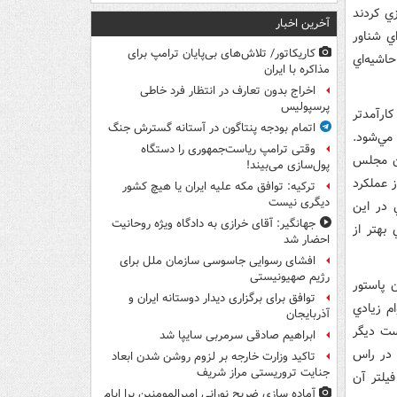
زي کردند
آخرین اخبار
شد آراي شناور
کاریکاتور/ تلاش‌های بی‌پایان ترامپ برای
اشيه‌اي
مذاکره با ایران
اخراج بدون تعارف در انتظار فرد خاطی
پرسپولیس
رآمد‌تر
اتمام بودجه پنتاگون در آستانه گسترش جنگ
ي‌شود.
وقتی ترامپ ریاست‌جمهوری را دستگاه
ان مجلس
پول‌سازی می‌بیند!
 عملکرد
ترکیه: توافق مکه علیه ایران یا هیچ کشور
دیگری نیست
در اين
جهانگیر: آقای خرازی به دادگاه ویژه روحانیت
بهتر از
احضار شد
افشای رسوایی جاسوسی سازمان ملل برای
رژیم صهیونیستی
 پاستور
توافق برای برگزاری دیدار دوستانه ایران و
م زيادي
آذربایجان
است ديگر
ابراهیم صادقی سرمربی سایپا شد
 در راس
تاکید وزارت خارجه بر لزوم روشن شدن ابعاد
جنایت تروریستی مراز شریف
يلتر آن
آماده سازی ضریح نورانی امیرالمومنین برا ایام