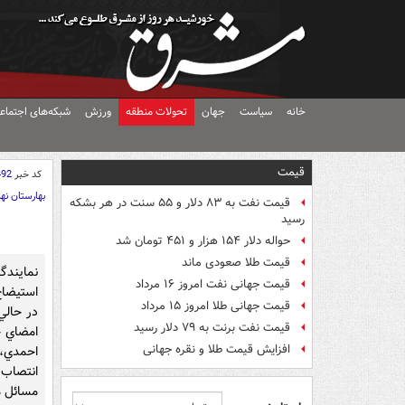
خانه
سیاست
جهان
تحولات منطقه
ورزش
شبکه‌های اجتماع
قیمت
کد خبر
492
بهارستان نه
قیمت نفت به ۸۳ دلار و ۵۵ سنت در هر بشکه
رسید
حواله دلار ۱۵۴ هزار و ۴۵۱ تومان شد
قیمت طلا صعودی ماند
نمايندگ
قیمت جهانی نفت امروز ۱۶ مرداد
قیمت جهانی طلا امروز ۱۵ مرداد
در حالي
قیمت نفت برنت به ۷۹ دلار رسید
امضاي خ
افزایش قیمت طلا و نقره جهانی
احمدي،
انتصاب‌
مسائل م