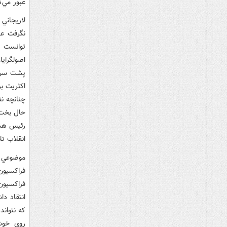
عبور مي‌ک
لاريجاني
توانست ب
اصولگراي
اکثريت ب
چنانچه ن
رئيس هشت
انقلاب تل
موضوعي ک
فراکسيون
فراکسيون
انتقاد د
که نتوان
روي خوشي