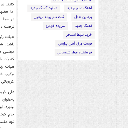
کنند. هر 
آهنگ های جدید
دانلود آهنگ جدید
پرشین هتل
ثبت نام بیمه اربعین
در مجلس 
آهنگ جدید
مزایده خودرو
فرصت دست
خرید بلیط استخر
هيات رئي
قیمت ورق آهن پرایس
باشد، ش
مجلس هشت
فروشنده مواد شیمیایی
که يک با
هيات رئ
ترکيب شد
لاريجاني ن
علي لاري
به‌عنوان
نياورد. ا
جزم کرد.
قوه مقنن