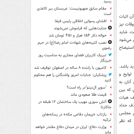
رسید
مقام سابق صهیونیست: عربستان ببر کاغذی
است
ن اثبات
افشای رسوایی اخلاقی رئیس فیفا
قات نيز
جنایت‌هایی که فراموش نمی‌شوند
ت. شايد
حواله دلار ۱۵۴ هزار و ۴۵۱ تومان شد
 مي‌شود
نصب کتیبه‌های شهادت امام رضا(ع) در حرم
استيضاح
رضوی
تبریک کاربران فضای مجازی به مناسبت روز
خبرنگار
د باشد.
کامیون با راننده ۸ ساله در اصفهان توقیف شد
لوايح و
پزشکیان: جنایات امروز واشنگتن را هم محکوم
کنید
آنان به
"سوپر ال‌نینو"در راه است؟
 که بين
قیمت طلا صعودی ماند
يف هيات
آتش سوزی مهیب یک ساختمان ۱۲ طبقه در
ذف حداد
جاکارتا
ني مجلس
بازتاب «پیمان دفاعی مکه» در رسانه‌های
ترکیه
 که نظر
وزارت دفاع: ایران در میدان دفاع مقتدر خواهد
ماند