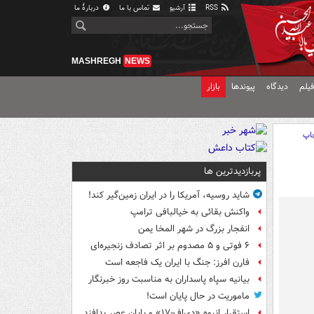
RSS
آرشیو
تماس با ما
دربارهٔ ما
MASHREGH
NEWS
یلم
دیدگاه
پیوندها
بازار
اپ
پربازدیدترین ها
شاید روسیه، آمریکا را در ایران زمین‌گیر کند!
واکنش بقائی به خیالبافی ترامپ
انفجار بزرگ در شهر المخا یمن
۶ فوتی و ۵ مصدوم بر اثر تصادف زنجیره‌ای
فارن افرز: جنگ با ایران یک فاجعه است
بیانیه سپاه پاسداران به مناسبت روز خبرنگار
ماموریت در حال پایان است!
استقرار انبوه «دی‌اف‑۱۷» و پایان عصر پدافند