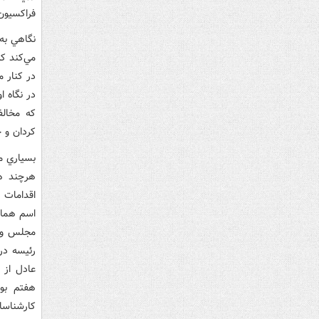
فراکسيون
نگاهي به
مي‌کند ک
در کنار 
در نگاه 
که مخالف
کردان و ح
بسياري م
هرچند هي
اقدامات 
اسم هماه
مجلس و د
رئيسه در
عادل از 
هفتم بود
کارشناس