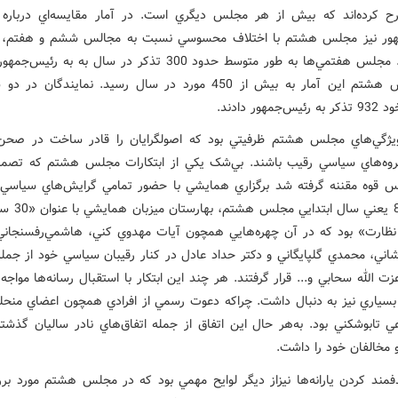
رح کرده‌اند که بيش از هر مجلس ديگري است. در آمار مقايسه‌اي درباره 
هور نيز مجلس هشتم با اختلاف محسوسي نسبت به مجالس ششم و هفتم، 
قرار دارد. مجلس هفتمي‌ها به طور متوسط حدود 300 تذکر در سال به به ر
در مجلس هشتم اين آمار به بيش از 450 مورد در سال رسيد. نمايندگان 
جمهور دادند.
ويژگي‌هاي مجلس هشتم ظرفيتي بود که اصولگرايان را قادر ساخت در صح
روه‌هاي سياسي رقيب باشند. بي‌شک يکي از ابتکارات مجلس هشتم که تصمي
آذرماه 87 يعني سال ا
نظارت» بود که در آن چهره‌هايي همچون آيات مهدوي کني، هاشمي‌رفسنجاني
شاني، محمدي گلپايگاني و دكتر حداد عادل در کنار رقيبان سياسي خود از جمله
ت الله سحابي و... قرار گرفتند. هر چند اين ابتکار با استقبال رسانه‌ها مواج
 بسياري نيز به دنبال داشت. چراکه دعوت رسمي از افرادي همچون اعضاي منح
عي تابوشکني بود. به‌هر حال اين اتفاق از جمله اتفاق‌هاي نادر ساليان گذشته
 مخالفان خود را داشت.
فمند کردن يارانه‌ها نيزاز ديگر لوايح مهمي بود که در مجلس هشتم مورد برر