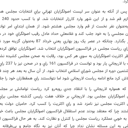
رد.
 پس از آنکه به عنوان سر ليست اصولگرايان تهراني براي انتخابات مجلس هش
نگرفت عازم
ه‌عنوان نفر نخست از قم وارد مجلس هشتم شود. از همان ابتداي امر توا
ان مجلسي را به خود جلب کند و غلامعلي حداد عادل رقيب اصولگراي خود در 
پشت سر بگذارد. چنانکه در عصر يک روز بهاري يعني خرداد 87 به‌ع
راي رياست مجلس در فراکسيون اصولگرايان انتخاب شد. اصولگرايان توافق کرده ب
ظر اکثريت اصولگرايان به سوي هر کس بود، رقابت به صحن مجلس کشيده نشود
حال بخت با لاريجاني يار بو
مين دوره از مجلس شوراي اسلامي انتخاب شود. از آن سال به بعد هر چند ف
اش کرد مانع ادامه رياست لاريجاني شود اما نتوانستند راي همقطاران خود را جل
ه همواره لاريجاني را با انتقاد جدي روبه‌رو کرد رياست توامانش بر مجل
 اصولگرايان مجلس بود. لاريجاني بر خلاف هفت رئيس گذشته مجلس برا
 اکثريت مجلس نيز نامزد شد و راي اکثريت را کسب کرد. حاميان دولت به 
اشتند چرا که معتقد بودند عدم استقلال فراکسيون اصولگرايان مجلس باعث خ
د به خوبي عملکرد رياست مجلس را کنترل و نظارت کند. به هر حال فراکسيون اق
 به اين مسئله نشان نداد چرا که آنان نيز به نگاه جامع و بي‌طرفانه 