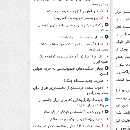
پایانی صفر
تم قرار
تأیید ربایش و قتل حمیدرضا رجب‌زاده
آخرین وضعیت پرونده ساعدی‌نیا
 قم شد و از اين شهر وارد کارزار انتخابات شد. او با کسب حدود 240 هزار راي
واکنش مردم جنوب عراق به تصاویر کودکان
نست نظر
میناب
مجلس را
خیابان‌های بمبئی غرق شدند
نوان گزينه مورد نظر طيف
تحلیلگر یمنی: تحرکات سعودی‌ها به دقت
ودند تا
رصد می‌شود
. به‌هر
اقدام ۱۱ سناتور آمریکایی برای توقف جنگ
علیه ایران
د و توانست در فراکسيون 161 راي و در صحن نيز با 237 راي به‌عنوان
تجاوز جنگنده‌های صهیونیستی به حریم هوایی
راکسيون
لبنان
ب کنند.
صورت جدید مسئله جنگ؟!
دعوت مجدد عربستان از نخست‌وزیر عراق برای
س و نيز
سفر به ریاض
ي رياست
پدیده اسرائیلی‌هایی که برای ایران جاسوسی
اين امر
می‌کنند، پایان ندارد!
فوران شدید آتشفشان فوئگو در گواتمالا
واهد شد
هدیه ویژه شهردار ترکیه‌ای به صلاح
ليت نيز
قیمت نفت به ۸۳ دلار و ۵۵ سنت در هر بشکه
رئيس بر