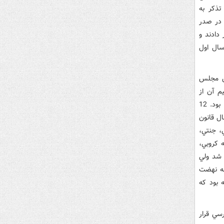
تذکر به
در صدر
ئيس‌جمهور دادند و
در دو سال اول
ن مجلس
م آن از
سوي رئيس قوه مقننه گرفته شد برگزاري همايشي با حضور تمامي گرايش‌هاي سياسي بود. 12
بتدايي مجلس هشتم، بهارستان ميزبان همايشي با عنوان «30 سال قانون
، جنتي،
 کروبي،
ه شد ولي
له نهضت
 بود که
سي قرار