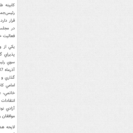
کابينه ط
رئيس‌جم
فعاليت خود 932 تذکر به رئيس‌
يکي از 
پذيراي گ
گذاري و 
امامي کا
خاتمي، عز
انتقادات
آزادي نو
موافقان و
لايحه هد