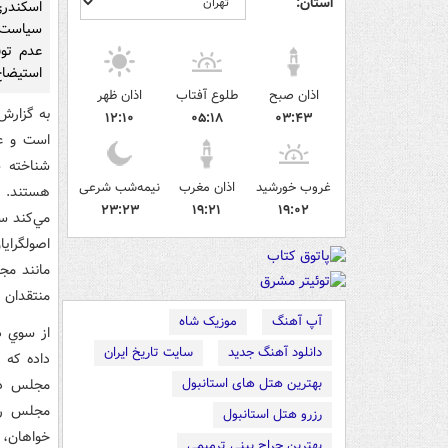
استان:
اسکندري
سياست‌ه
عدم تو
استيضاح
اذان صبح
طلوع آفتاب
اذان ظهر
به گزارش
۱۲:۱۰
۰۵:۱۸
۰۳:۴۳
است و عم
شناخته ش
غروب خورشید
اذان مغرب
نیمه‌شب شرعی
هستند. گ
۲۳:۲۳
۱۹:۲۱
۱۹:۰۲
مي‌کند س
اصولگرا
مانند مج
منتقدان 
آپ آهنگ
موزیک شاه
از سوي د
دانلود آهنگ جدید
سایت تاریخ ایران
داده که 
بهترین هتل های استانبول
مجلس دا
مجلس را 
رزرو هتل استانبول
خواهان، 
بهترین جراح بینی ترمیمی