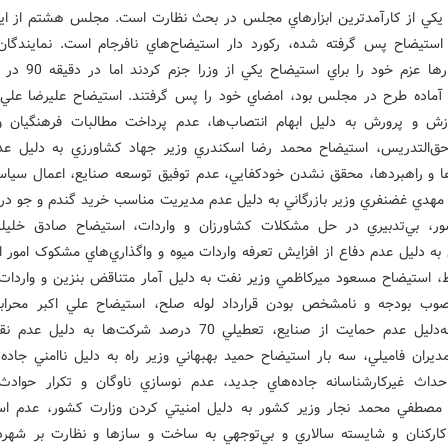
يکي از کارآمدترين ابزارهاي مجلس در بحث نظارت است. مجلس هشتم از اين
بت 10 استيضاح پس گرفته شده، رکورد دار استيضاح‌هاي نافرجام است. نمايندگ
هشتم بارها عزم خود را براي اس
آماده طرح در مجلس بود، امضاي خود را پس گرفتند. استيضاح عليرضا علي
زش و پرورش به دليل ابهام انتصاب‌ها، عدم پرداخت مطالبات فرهنگيان 
ق‌التدريس، استيضاح محمد رضا اسکندري وزير جهاد کشاورزي به دليل ع
 و راهبردها، محقق نشدن خودکفايي، عدم توفيق توسعه صنايع، اعمال سيا
مهدي غضنفري وزير بازرگاني به دليل عدم مديريت مناسب خريد گندم و جو در
، بي‌تدبيري در حل مشکلات کشاورزان و واردات، استيضاح صادق خليلي
به دليل عدم دفاع از افزايش تعرفه واردات ميوه و واگذاري‌هاي مشکوک امور ا
ط، استيضاح مسعود ميرکاظمي وزير نفت به دليل آمار متناقض بنزين و واردات
 بودجه و نامشخص بودن قرارداد لوله صلح، استيضاح علي اکبر محرابي
صنايع، به‌دليل عدم حمايت از صنايع، تعطيلي 70 درصد شرکت‌ها به دلي
ديران فاميلي، سه بار استيضاح حميد بهبهاني وزير راه به دليل ناامني جاده‌
داث غيرکارشناسانه جاده‌هاي جديد، عدم نوسازي ناوگان و تکرار حوادث
مصطفي محمد نجار وزير کشور به دليل امنيتي کردن وزارت کشور، عدم است
کنان و شايسته سالاري و بي‌توجهي به ساخت و سازها و نظارت بر شهردا