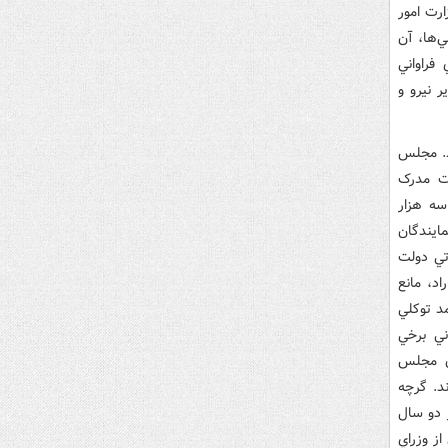
ارت امور
ي‌ها، آن
فراواني
 نيرو و
د. مجلس
ت مدرک
سه هزار
ايندگان
تي دولت
اد، مانع
د توکلي
ني برخي
ان مجلس
د. گرچه
ر دو سال
ه، نمايندگان مجلس هشتم بيش از 1748 سوال از وزراي