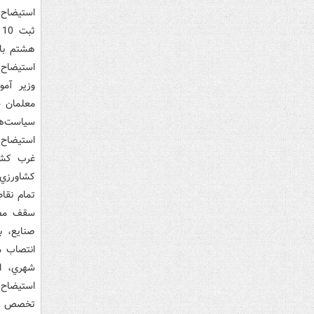
استيضاح 
ث
استيضاح 
وزير آمو
معلمان ح
سياست‌ها
استيضاح 
غرب کشور
کشاورزي 
تمام نقا
سقف مصوب
انتصاب م
شهري، اح
استيضاح 
تخصص کار