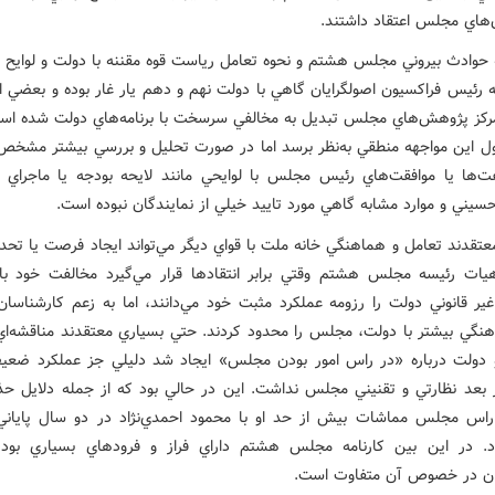
‌هاي مجلس اعتقاد داشتند.
 حوادث بيروني مجلس هشتم و نحوه تعامل رياست قوه مقننه با دولت و لوايح آ
ه رئيس فراکسيون اصولگرايان گاهي با دولت نهم و دهم يار غار بوده و بعضي او
مرکز پژوهش‌هاي مجلس تبديل به مخالفي سرسخت با برنامه‌هاي دولت شده اس
اول اين مواجهه منطقي به‌نظر برسد اما در صورت تحليل و بررسي بيشتر مشخص
ت‌ها يا موافقت‌هاي رئيس مجلس با لوايحي مانند لايحه بودجه يا ماجراي 
سيني و موارد مشابه گاهي مورد تاييد خيلي از نمايندگان نبوده است.
عتقدند تعامل و هماهنگي خانه ملت با قواي ديگر مي‌تواند ايجاد فرصت يا تحدي
ات رئيسه مجلس هشتم وقتي برابر انتقادها قرار مي‌گيرد مخالفت خود با 
غير قانوني دولت را رزومه عملکرد مثبت خود مي‌دانند، اما به زعم کارشناسان 
نگي بيشتر با دولت، مجلس را محدود کردند. حتي بسياري معتقدند مناقشه‌اي
ولت درباره «در راس امور بودن مجلس» ايجاد شد دليلي جز عملکرد ضع
 بعد نظارتي و تقنيني مجلس نداشت. اين در حالي بود که از جمله دلايل ح
راس مجلس مماشات بيش از حد او با محمود احمدي‌نژاد در دو سال پايا
. در اين بين کارنامه مجلس هشتم داراي فراز و فرودهاي بسياري بود
ان در خصوص آن متفاوت است.