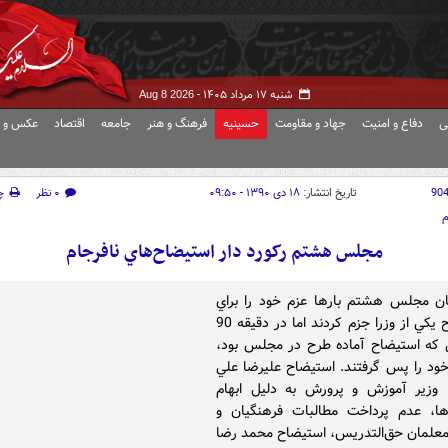
شنبه ۱۷ مرداد ۱۴۰۵ -
Aug 8 2026
ی
دفاع و امنیت
جهاد و مقاومت
حسینیه
فرهنگ و هنر
جامعه
اقتصاد
عکس و ف
90
تاریخ انتشار:
۱۸ دی ۱۳۹۰ - ۰۹:۵۰
۰ نظر
چ
م
مجلس هشتم رکورد دار استيضاح‌هاي نافرجام
ان مجلس هشتم بارها عزم خود را براي
استيضاح يکي از وزرا جزم کردند اما در دقيقه 90
 که استيضاح آماده طرح در مجلس بود،
ود را پس گرفتند. استيضاح عليرضا علي
 وزير آموزش و پرورش به دليل ابهام
ها، عدم پرداخت مطالبات فرهنگيان و
علمان حق‌التدريس، استيضاح محمد رضا