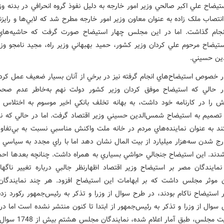
ستيضاح علي اکبر صالحي وزير امور خارجه به دليل نفوذ گروه انحرافي در بدنه وز
نتصاب ملک زاده به عنوان معاون وزير امور خارجه مطرح شد که لابي‌ها و رايزن
انجام گذاشت. اما در اين مجلس چهار استيضاح صورت گرفت که حاشيه‌هاي 
تيضاح مرحوم علي کردان وزير کشور، حميد بهبهاني وزير راه، مجيد نامجو وزير
ين حسيني.
خصوص استيضاح‌هاي انجام گرفته نيز در برخي از آنان بسيار ضعيف عمل کر
 حالي که استيضاح موفق کردان وزير کشور دولت نهم به‌خاطر عدم صح
ش را در کارنامه خود داشت، به بهانه تخلف بانکي اخير موسوم به اختلاس 
 تصميم به استيضاح شمس‌الدين حسيني وزير اقتصاد گرفت. اما در حالي که نم
تند به عنوان نماينده‌هاي مردم در خانه ملت واکنش مناسبي نسبت به بي‌تفاو
رج شدن سه‌هزار ميليارد از بيت المال نشان دهد اما با راي مجدد به سياسي ر
شدند. اين استيضاح جنجالي حواشي بسياري به همراه داشت. چنانچه بعدها احم
نمايندگان مصر بر استيضاح وزير اقتصاد اظهارنظر جالبي درباره تغيير ناگها
ن موثر مجلس داشت که بر ابهامات اين استيضاح افزود. هر چند نمايندگ
استيضاح ناکام بودند، در طرح سوال از وزرا و تذکر به رئيس‌جمهور رکورد زدن
 سوال از وزرا و تذکر به رئيس‌جمهور از ابتدا تا کنون منتشر نشده است اما د
اول فعاليت مجلس، طبق آمار اعلام شد