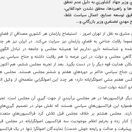
 وزير جهاد کشاورزي به دليل عدم تحقق
ا و راهبردها، محقق نشدن خودکفايي،
فيق توسعه صنايع، اعمال سياست غلط،
 مهدي غضنفري وزير بازرگاني و...
 مشرق به نقل از تهران امروز ، استیضاح پارلمان هر کشوري مصداقي از فضا
وما رقابت جناحي به فضاي پارلمان نيز سرايت مي‌کند. در ايران نيز هر چن
ده و شناسنامه داري نداريم اما هميشه مجلس و جامعه در تبادل الگو
اهي مجلس و دولت در اين عرصه با هم رقابت داشته و جناح سياسي پير
کان هدايت قوه ديگر را در دست بگيرد. بعد از تجربه مجلس ششم، هم اکنون 
يان جناح سياسي حاکم بر دوره‌هاي هفتم و ششم مجلس هستند. مجلس هش
لس هفتم مشي اصولگرايانه دارد؛ هر چند اين اصولگرايي ملغمه‌اي از وکيل الدو
دو آتشه دولت است.
يگر فراکسيون‌ها در هر مجلسي برآيندي از جهت گيري آن مجلس است. تجر
همواره اين فراکسيون‌هاي سياسي هستند که نقش موثر در تصميم گيري‌ها
رند. مجلس هشتم بر خلاف مجلس قبل تلاش کرد فراکسيون‌هاي متعدد
کنار زده و به‌رغم اعلام موجوديت سه فراکسيون اصولگرايانه در مجلس قب
پيشرفت و عدالت و رايحه خوش خدمت) نمايندگان اصولگرا تنها در يک فراکسيو