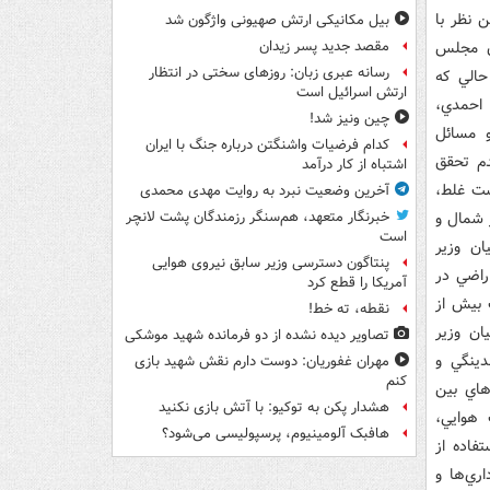
 نظر با
بیل مکانیکی ارتش صهیونی واژگون شد
ان مجلس
مقصد جدید پسر زیدان
رسانه عبری زبان: روزهای سختی در انتظار
تيضاح يکي از وزرا جزم کردند اما در دقيقه 90 در حالي که
ارتش اسرائیل است
 احمدي،
چین ونیز شد!
و مسائل
کدام فرضیات واشنگتن درباره جنگ با ایران
دم تحقق
اشتباه از کار درآمد
ست غلط،
آخرین وضعیت نبرد به روایت مهدی محمدی
 شمال و
خبرنگار متعهد، هم‌سنگر رزمندگان پشت لانچر
است
ان وزير
پنتاگون دسترسی وزیر سابق نیروی هوایی
راضي در
آمریکا را قطع کرد
 بيش از
نقطه، ته خط!
ان وزير
تصاویر دیده‌ نشده از دو فرمانده شهید موشکی
ل عدم نقدينگي و
مهران غفوریان: دوست دارم نقش شهید بازی
کنم
هاي بين
هشدار پکن به توکیو: با آتش بازی نکنید
 هوايي،
هافبک آلومینیوم، پرسپولیسی می‌شود؟
فاده از
ري‌ها و