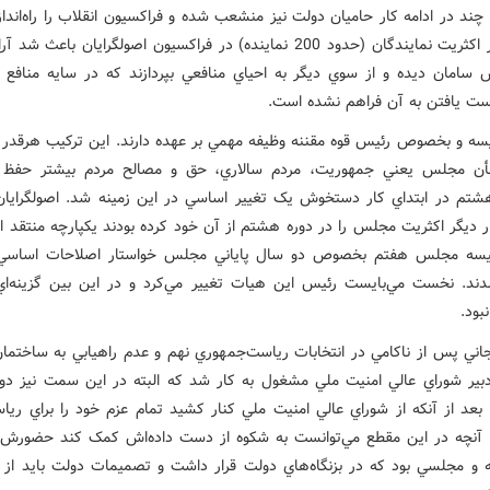
چند در ادامه کار حاميان دولت نيز منشعب شده و فراکسيون انقلاب را راه‌اندا
اما حضور اکثريت نمايندگان (حدود 200 نماينده) در فراکسيون اصولگرايان باعث 
سامان ديده و از سوي ديگر به احياي منافعي بپردازند که در سايه منافع ح
 يافتن به آن فراهم نشده است.
سه و بخصوص رئيس قوه مقننه وظيفه مهمي بر عهده دارند. اين ترکيب هرقدر کا
أن مجلس يعني جمهوريت، مردم سالاري، حق و مصالح مردم بيشتر حفظ م
م در ابتداي کار دستخوش يک تغيير اساسي در اين زمينه شد. اصولگراي
ر ديگر اکثريت مجلس را در دوره هشتم از آن خود کرده بودند يکپارچه منتقد از
يسه مجلس هفتم بخصوص دو سال پاياني مجلس خواستار اصلاحات اساسي 
ند. نخست مي‌بايست رئيس اين هيات تغيير مي‌کرد و در اين بين گزينه‌اي 
بود.
جاني پس از ناکامي در انتخابات رياست‌جمهوري نهم و عدم راهيابي به ساختمان
 دبير شوراي عالي امنيت ملي مشغول به کار شد که البته در اين سمت نيز دوا
و بعد از آنکه از شوراي عالي امنيت ملي کنار کشيد تمام عزم خود را براي ري
 آنچه در اين مقطع مي‌توانست به شکوه از دست داده‌اش کمک کند حضورش
ه و مجلسي بود که در بزنگاه‌هاي دولت قرار داشت و تصميمات دولت بايد از ف