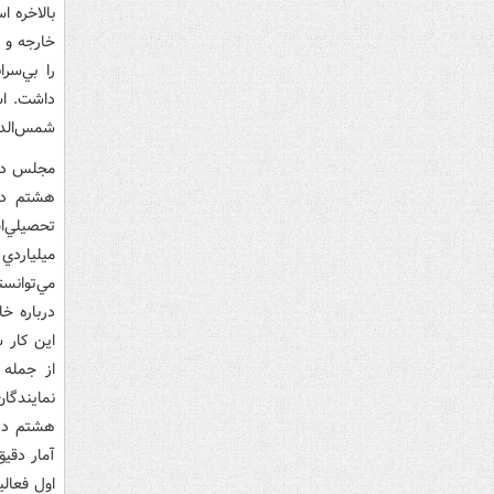
بالاخره ا
خارجه و ا
را بي‌سر
داشت. اس
شمس‌الد
مجلس در 
هشتم در
تحصيلي‌ا
ميلياردي
مي‌توانس
درباره خا
اين کار 
از جمله 
نمايندگا
هشتم در 
آمار دقيق