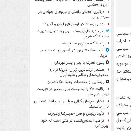
آمریکا +عکس
درگیری اعضای داعش و نیروهای جولانی در
سیده زینب
ادعای بسنت درباره توافق ایران و آمریکا
اثر جدید کارتونیست سوری با عنوان مدیریت
ي سياسي
جدید تنگه هرمز
د احزاب
پالایشگاه سیزران منفجر شد
ي سياسي
ادامه جنگ تا روی کار آمدن دولت جدید در
وز تلاش
آمریکا!
بدون تعارف با پدر و پسر قهرمان
دو دوره
هشدار ارشدترین ژنرال آمریکا درباره
تم نيز
محدودیت‌های نظامی علیه ایران
له‌ها و
رونمایی از مختصات جدید تنگۀ هرمز
رقابت ۲۸ والیبالیست برای حضور در فهرست
نهایی تیم ملی
به نشان
فشار هم‌زمان گرانی مواد اولیه و افت تقاضا بر
ي مختلف
بازار پلاستیک
 سياسي
تأیید ربایش و قتل حمیدرضا رجب‌زاده
لي(تحول
ترامپ التماس‌کننده توافقی است که خود
ویران کرد
ن رقابت