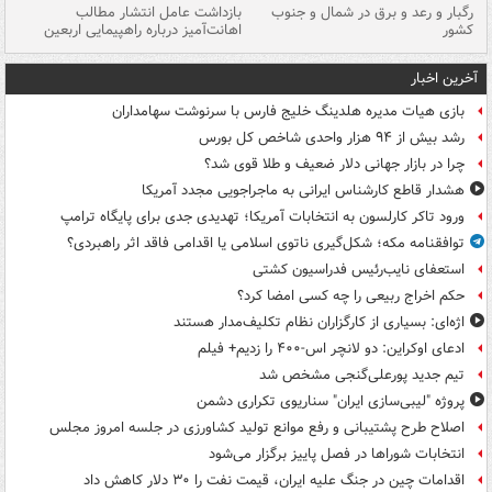
رگبار و رعد و برق در شمال و جنوب
بازداشت عامل انتشار مطالب
کشور
اهانت‌آمیز درباره راهپیمایی اربعین
گر
آخرین اخبار
بازی هیات مدیره هلدینگ خلیج فارس با سرنوشت سهامداران
رشد بیش از ۹۴ هزار واحدی شاخص کل بورس
چرا در بازار جهانی دلار ضعیف و طلا قوی شد؟
هشدار قاطع کارشناس ایرانی به ماجراجویی مجدد آمریکا
ورود تاکر کارلسون به انتخابات آمریکا؛ تهدیدی جدی برای پایگاه ترامپ
توافقنامه مکه؛ شکل‌گیری ناتوی اسلامی یا اقدامی فاقد اثر راهبردی؟
استعفای نایب‌رئیس فدراسیون کشتی
حکم اخراج ربیعی را چه کسی امضا کرد؟
اژه‌ای: بسیاری از کارگزاران نظام تکلیف‌مدار هستند
ادعای اوکراین: دو لانچر اس-۴۰۰ را زدیم+ فیلم
تیم جدید پورعلی‌گنجی مشخص شد
پروژه "لیبی‌سازی ایران" سناریوی تکراری دشمن
اصلاح طرح پشتیبانی و رفع موانع تولید کشاورزی در جلسه امروز مجلس
انتخابات شوراها در فصل پاییز برگزار می‌شود
اقدامات چین در جنگ علیه ایران، قیمت نفت را ۳۰ دلار کاهش داد