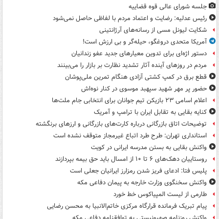
جلسه شورای عالی قوه قضاییه
رئیس عدلیه: رضایت و اعتماد مردم با لفاظی حاصل نمی‌شود
شکایت لیونل مسی از رسانه‌های آرژانتینی
آمریکا متحدی دروغگو، حیله‌گر و بی ارزش است!
دستور اژه‌ای برای تدوین معیارهای جدید عفو زندانیان
مردم در روزهای آینده آثار تشدید نظارت بر بازار را می‌بینند
قطع برق در کمپ کشتی آزادی هنگام تمرین ملی‌پوشان
حضور پر مهر شهید سپهبد موسوی در کنار نوه‌اش
اعلام اسامی ۲۳ بازیکن تیم جوانان برای انتخابی جام ملت‌ها
کنایه بقایی به تقابل ایران با ترامپ و آمریک
توضیحات اتاق بازرگانی درباره کارت‌های بازرگانی و ارزهای برنگشته
استانداری تهران: طرح طرد اتباع غیرمجاز متوقف نشده است
واکنش بقایی به بستن مدرسه ایرانی در کویت
روستاییان دهک‌های ۶ تا ۱۰ از امسال باید حق بیمه بپردازند
پلیس فتا: ادعای فریز شدن رمزارز ایرانیان جعلی است
واکنش سخنگوی وزارت خارجه به پیمان دفاعی مکه
طارمی از لیست المپیاکوس خط خورد
پیام تبریک فرمانده قرارگاه مرکزی خاتم‌الانبیا به محسن رضایی
واکنش روزنامه صهیونیستی به توافقنامه دفاعی مکه