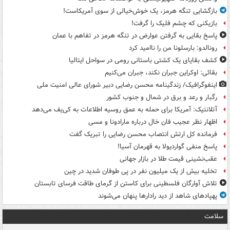
بازگشایی تنگه هرمز، یک خوش‌خیالی از سوی آمریکاست!
بازیکنی که چشم فلیک را گرفت!
پاسخ بقایی به گرفتن عوارض در تنگه هرمز در تفاهم با عمان
رونالدو: بارسلونا من را ناامید کرد
کشف بقایای یک کشتی باستانی رومی در سواحل ایتالیا
بقائی: اوکراین جبران نکند، جبران می‌کنیم
اینفوگرافیک/ زندگینامه محسن رضایی دبیر شورای عالی امنیت‌ ملی
رگبار و رعد و برق در شمال و جنوب کشور
آتلانتیک: آمریکا برای حمله به عمق روسیه اطلاعات به کی‌یف می‌دهد
اظهار نظر عجیب فان خال درباره مارادونا و مسی
فرمانده کل ارتش انتصاب محسن رضایی را تبریک گفت
پاسخ منفی گواردیولا به قهرمان آسیا!
عقب‌نشینی قیمت طلا در بازار جهانی
تخلیه بیش از یک میلیون نفر در پی طوفان شدید در چین
تلاش آوارگان فلسطینی برای کاستن از گرمای طاقت فرسای تابستان
پهپادهای شاهد از دید رادارها پنهان می‌شوند
سلامت