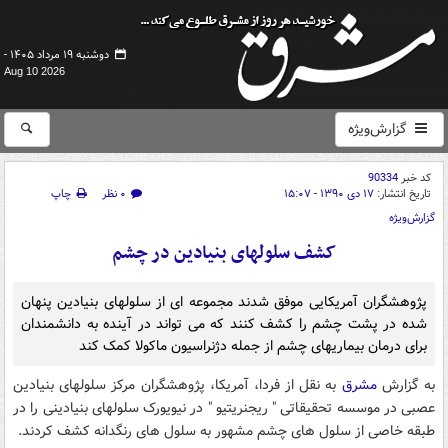
دوشنبه ۱۹ مرداد ۱۴۰۵ -
Aug 10 2026
گزارش‌ویژه
کد خبر
90334
تاریخ انتشار:
۱۷ دی ۱۳۹۰ - ۱۵:۰۷
۰ نظر
چاپ
گزارش‌ویژه
کشف سلولهای بنیادین در چشم
پژوهشگران آمریکایی موفق شدند مجموعه ای از سلولهای بنیادین پنهان
شده در پشت چشم را کشف کنند که می تواند در آینده به دانشمندان
برای درمان بیماریهای چشم از جمله دژنراسیون ماکولا کمک کند
به گزارش
مشرق
به نقل از فردا، آمریکا، پژوهشگران مرکز سلولهای بنیادین
عصبی در موسسه تحقیقاتی " ریجنریتیو " در نیویورک سلولهای بنیادینی را در
طبقه خاصی از سلول های چشم مشهور به سلول های رنگدانه کشف کردند.