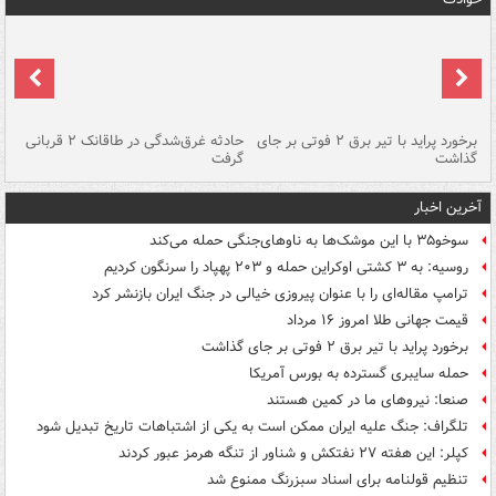
برخورد پراید با تیر برق ۲ فوتی بر جای
حادثه غرق‌شدگی در طاقانک ۲ قربانی
پد
گذاشت
گرفت
جس
آخرین اخبار
سوخو۳۵ با این موشک‌ها به ناوهای‌جنگی حمله می‌کند
روسیه: به ۳ کشتی اوکراین حمله و ۲۰۳ پهپاد را سرنگون کردیم
ترامپ مقاله‌ای را با عنوان پیروزی خیالی در جنگ ایران بازنشر کرد
قیمت جهانی طلا امروز ۱۶ مرداد
برخورد پراید با تیر برق ۲ فوتی بر جای گذاشت
حمله سایبری گسترده به بورس آمریکا
صنعا: نیروهای ما در کمین‌ هستند
تلگراف: جنگ علیه ایران ممکن است به یکی از اشتباهات تاریخ تبدیل شود
کپلر: این هفته ۲۷ نفتکش و شناور از تنگه هرمز عبور کردند
تنظیم قولنامه برای اسناد سبزرنگ ممنوع شد