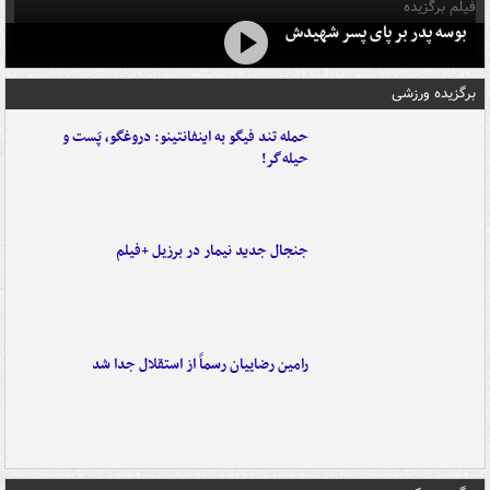
فیلم برگزیده
بوسه‌ پدر بر پای پسر شهیدش
برگزیده ورزشی
حمله تند فیگو به اینفانتینو: دروغگو، پَست‌ و
حیله‌گر!
جنجال جدید نیمار در برزیل +فیلم
رامین رضاییان رسماً از استقلال جدا شد