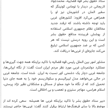
ستاد حقوق بشر قوه قضاییه، محمدجواد
لاریجانی در دیدار با توماس کونینگز که
سفیر المان در کشورمان نیز او را
همراهی می‌کرد افزود: کشورهای غربی
باید توجه داشته باشند که ترفند جدید
مخالفان نظام جمهوری اسلامی استفاده
از پوشش فریبنده مدافع حقوق بشر
است و این رویه درستی نیست که هر
کسی که بر ضد جمهوری اسلامی تبلیغ
می‌کند جایزه‌ای از غربی‌ها دریافت کند.
مشاور امور بین الملل رئیس قوه قضائیه با تاکید براینکه همه جهت گیری‌ها و
عملکرد دولتمردان غربی مورد نظر مردم ایران است گفت: از نگاه ایرانی‌ها،
جامعه غربی دچار یک دشمنی کور نسبت به ایران شده است. جامعه غربی
در حالی می‌خواهد مدل لیبرالیسم و سکولاریسم خود را به همه جای دنیا
تحمیل کند که از نگاه ما خود مملو از مسائل و مشکلاتی نظیر نژاد پرستی،
اسلام هراسی، مهاجر ستیزی و تعصب و بی اخلاقی است.
دبیر ستاد حقوق بشر با تاکید براینکه غربی ها همیشه سعی کرده اند از
موضع بالا با سایر فرهنگ‌ها ارتباط برقرار کنند گفت: غربی‌ها حاضر نیستند