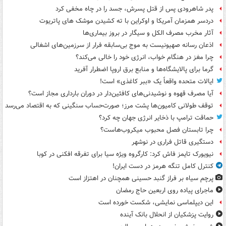
پدر شاهرودی پس از قتل پسرش، جسد را در چاه مخفی کرد
دردسر همزمان آمریکا و اوکراین با ته کشیدن موشک های پاتریوت
آثار مخرب مصرف الکل و سیگار در بروز بیماری‌ها
اذعان رسانه صهیونیست به موج بی‌سابقه فرار از سرزمین‌های اشغالی
چرا مغز در هنگام خواب، انرژی خود را خالی می‌کند؟
گرما برای پالایشگاه‌ها و منابع برق اروپا اضطرار آفرید
ایالات متحده واقعاً یک «ببر کاغذی» است!
آیا مصرف قهوه و نوشیدنی‌های کافئین‌دار در دوران بارداری مجاز است؟
توقف طولانی کامیون‌ها پشت مرز؛ صورت‌حساب سنگینی که به اقتصاد می‌رسد
حماقت ترامپ با ذخایر انرژی جهان چه کرد؟
چرا تابستان فصل محبوب میکروب‌هاست؟
دستگیری قاتل فراری در نوشهر
نیویورک تایمز فاش کرد: کارگروه ویژه سیا برای تفرقه افکنی در کوبا
کنترل کامل تنگه هرمز در دست ایران!
پرچم سیاه بر فراز گنبد حسینی همچنان در اهتزاز است
ماجرای پیاده روی اربعین حاج رمضان
این دیپلماسی نمایشی، شکست خورده است
روایت پزشکیان از انحلال بانک آینده