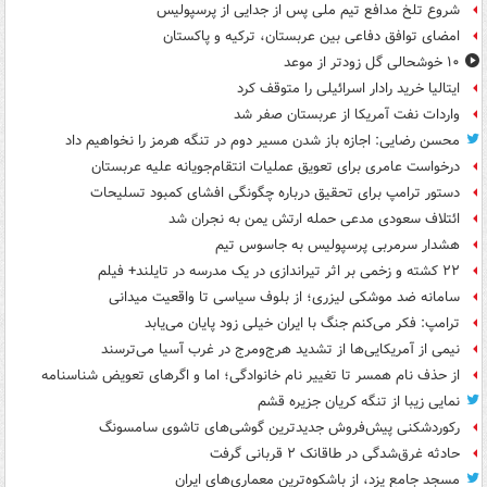
شروع تلخ مدافع تیم ملی پس از جدایی از پرسپولیس
امضای توافق دفاعی بین عربستان، ترکیه و پاکستان
۱۰ خوشحالی گل زودتر از موعد
ایتالیا خرید رادار اسرائیلی را متوقف کرد
واردات نفت آمریکا از عربستان صفر شد
محسن رضایی: اجازه باز شدن مسیر دوم در تنگه هرمز را نخواهیم داد
درخواست عامری برای تعویق عملیات انتقام‌جویانه علیه عربستان
دستور ترامپ برای تحقیق درباره چگونگی افشای کمبود تسلیحات
ائتلاف سعودی مدعی حمله ارتش یمن به نجران شد
هشدار سرمربی پرسپولیس به جاسوس تیم
۲۲ کشته و زخمی بر اثر تیراندازی در یک مدرسه در تایلند+ فیلم
سامانه ضد موشکی لیزری؛ از بلوف سیاسی تا واقعیت میدانی
ترامپ: فکر می‌کنم جنگ با ایران خیلی زود پایان می‌یابد
نیمی از آمریکایی‌ها از تشدید هرج‌ومرج در غرب آسیا می‌ترسند
از حذف نام همسر تا تغییر نام خانوادگی؛ اما و اگرهای تعویض شناسنامه
نمایی زیبا از تنگه کریان جزیره قشم
رکوردشکنی پیش‌فروش جدیدترین گوشی‌های تاشوی سامسونگ
حادثه غرق‌شدگی در طاقانک ۲ قربانی گرفت
مسجد جامع یزد، از باشکوه‌ترین معماری‌های ایران