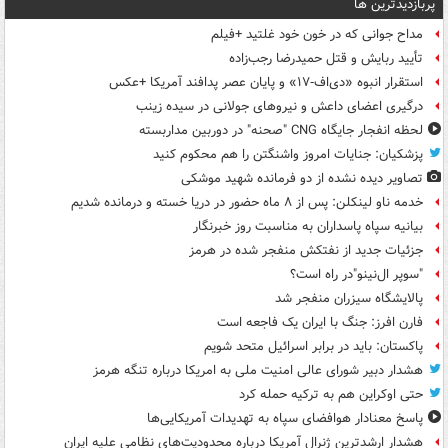
پربازدیدترین ها
مداح جوانی که در خون خود غلتید +فیلم
تأیید ربایش و قتل حمیدرضا رجب‌زاده
استقرار انبوه «دی‌اف‑۱۷» و پایان عصر پدافند آمریکا +عکس
درگیری اعضای داعش و نیروهای جولانی در سیده زینب
لحظه انفجار جایگاه CNG "صحنه" در دوربین مداربسته
پزشکیان: جنایات امروز واشنگتن را هم محکوم کنید
تصاویر دیده‌ نشده از دو فرمانده شهید موشکی
خدمه ناو لینکلن: پس از ۸ ماه حضور در دریا خسته و درمانده‌ شدیم
بیانیه سپاه پاسداران به مناسبت روز خبرنگار
جزئیات جدید از نفتکش منفجر شده در هرمز
"سوپر ال‌نینو"در راه است؟
پالایشگاه سیزران منفجر شد
فارن افرز: جنگ با ایران یک فاجعه است
پاکستان: باید در برابر اسرائیل متحد شویم
هشدار دبیر شورای عالی امنیت ملی به امریکا درباره تنگه هرمز
حتی اوکراین هم به ترکیه حمله کرد
پاسخ معنادار هوافضای سپاه به تهدیدات آمریکایی‌ها
هشدار ارشدترین ژنرال آمریکا درباره محدودیت‌های نظامی علیه ایران