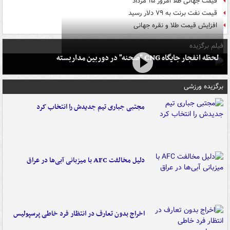
قیمت جهانی طلا امروز ۱۵ مرداد
قیمت نفت برنت به ۷۹ دلار رسید
افزایش قیمت طلا و نقره جهانی
فیلم برگزیده
لحظه انفجار جایگاه CNG "صحنه" در دوربین مداربسته
برگزیده ورزشی
مجتبی جباری تیم جدیدش را انتخاب کرد
دلیل مخالفت AFC با میزبانی آبی‌ها در عراق
اخراج بدون تعارف در انتظار فرد خاطی پرسپولیس