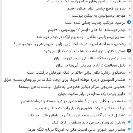
سرطان به استخوان‌های «بایدن» سرایت کرده است
پیروزی قاطع چلسی برابر میلان +فیلم
مهاجم پرسپولیس به پیکان پیوست
ترامپ، مرتکب جنایت جنگی شده است
دیدار دوستانه اما جدی؛ اینتر ۲- یوونتوس ۱ +فیلم
تساوی پرسپولیس مقابل الومینیوم اراک در دیدار دوستانه
پشت‌پرده مداخله آمریکا در حمایت از یِن ژاپن؛ خیرخواهی یا خودخواهی؟
همتی: کنترل ترازنامه بانک‌ها با جدیت دنبال می‌شود
سفر رئیس دستگاه اطلاعاتی عربستان به عراق
دلیل مخالفت AFC با میزبانی آبی‌ها در عراق
سخنگوی ارتش: نظم ایرانی حاکم بر تنگه غیرقابل بازگشت است
هشدار الموسوی درباره توطئه آمریکا برای ایجاد شکاف در نیروهای مسلح عراق
تعطیلی تدریجی مراکز دیالیز خصوصی به دلیل انباشت بدهی بیمه‌ها
خاویر باردم؛ یک ستاره در برابر سکوت جهان
خدمه ناو لینکلن: پس از ۸ ماه حضور در دریا خسته و درمانده‌ شدیم
توافق بغداد و شرکت «شورون» برای احداث خط لوله بصره
تشکیل تیم کارآگاهان زبده برای دستگیری عاملان قتل رجب‌زاده
ولایتی: نیروهای خارجی باید منطقه را ترک کنند
هشدار دبیر شورای عالی امنیت ملی به امریکا درباره تنگه هرمز