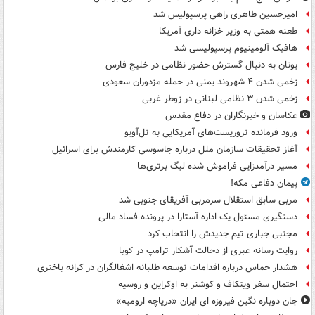
امیرحسین طاهری راهی پرسپولیس شد
طعنه همتی به وزیر خزانه داری آمریکا
هافبک آلومینیوم پرسپولیسی شد
یونان به دنبال گسترش حضور نظامی در خلیج فارس
زخمی شدن ۴ شهروند یمنی در حمله مزدوران سعودی
زخمی شدن ۳ نظامی لبنانی در زوطر غربی
عکاسان و خبرنگاران در دفاع مقدس
ورود فرمانده تروریست‌های آمریکایی به تل‌آویو
آغاز تحقیقات سازمان ملل درباره جاسوسی کارمندش برای اسرائیل
مسیر درآمدزایی فراموش شده لیگ برتری‌ها
پیمان دفاعی مکه!
مربی سابق استقلال سرمربی آفریقای جنوبی شد
دستگیری مسئول یک اداره آستارا در پرونده فساد مالی
مجتبی جباری تیم جدیدش را انتخاب کرد
روایت رسانه عبری از دخالت آشکار ترامپ در کوبا
هشدار حماس درباره اقدامات توسعه طلبانه اشغالگران در کرانه باختری
احتمال سفر ویتکاف و کوشنر به اوکراین و روسیه
جان دوباره نگین فیروزه ای ایران «دریاچه ارومیه»