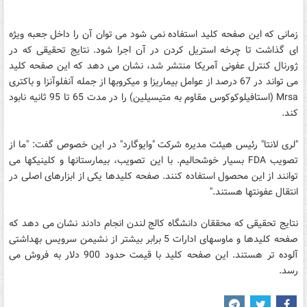
زمانی که این صفحه کلید استفاده نمی شود می توان آن را داخل جعبه ویژه
ای گذاشت تا چرخه استریل کردن در آن اجرا شود. نتایج تحقیقی که در
ژورنال کنترل عفونی آمریکا منتشر شد، نشان می دهد که این صفحه کلید
می تواند در 67 درصد از عوامل بیماریزا و میکروبها از جمله آنفلوآنزا و باکتری
Mrsa (استافیلوکوکوس مقاوم به متیسیلین) را در مدت 65 تا 95 ثانیه نابود
کند.
"لری لانتا" رئیس هیئت مدیره شرکت "وایوگارد" در این خصوص گفت: "ما از
تصویب FDA بسیار خوشحالیم. با این تصویب، بیمارستانها و کلینیکها می
توانند از این محصول استفاده کنند. صفحه کلیدها یکی از ابزارهای اصلی در
انتقال عفونتها هستند."
نتایج تحقیقی که محققان دانشگاه کالج لندن انجام دادند نشان می دهد که
صفحه کلیدها و ماوسهای ادارات 5 برابر بیشتر از نشیمن سرویس بهداشتی
آلوده تر هستند. این صفحه کلید با قیمت حدود 900 دلار به فروش می
رسد.