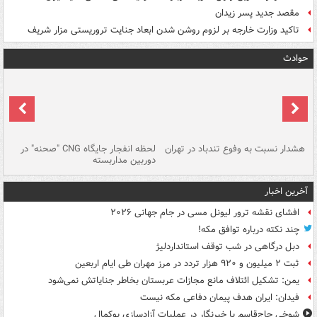
مقصد جدید پسر زیدان
تاکید وزارت خارجه بر لزوم روشن شدن ابعاد جنایت تروریستی مزار شریف
حوادث
ای
هشدار نسبت به وفوع تندباد در تهران
لحظه انفجار جایگاه CNG "صحنه" در
دس
دوربین مداربسته
ات
آخرین اخبار
افشای نقشه ترور لیونل مسی در جام جهانی ۲۰۲۶
چند نکته درباره توافق مکه!
دبل درگاهی در شب توقف استانداردلیژ
ثبت ۲ میلیون و ۹۲۰ هزار تردد در مرز مهران طی ایام اربعین
یمن: تشکیل ائتلاف مانع مجازات عربستان بخاطر جنایاتش نمی‌شود
فیدان: ایران هدف پیمان دفاعی مکه نیست
شوخی حاج‌قاسم با خبرنگار در عملیات آزادسازی بوکمال