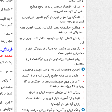
جیب دلالا
روایت کردند
عارف: اقتصاد دیجیتال بدون رفع موانع
* شما ارز
مقرراتی توسعه نمی‌یابد
تاجگردون: مهار تورم در گرو تامین غیرتورمی
کسری بودجه است
آدم مفت‌
مواضع حکیمانه رهبر انقلاب، نصب العین همه
مسئولان نظام باشد
بقائی ادعای ترامپ درباره مذاکرات با ایران را رد
مجازارت 
کرد
فرهنگی: ن
نگاهداری: دشمن به دنبال فرسودگی نظام
حکمرانی کشور است
محمد حسی
پیام تسلیت پزشکیان در پی درگذشت فرخ
پشت تریب
سعیدی
آخرین وضعیت نبرد به روایت مهدی محمدی
محور سخن
راه‌اندازی سامانه جامع پایش آب و برق کشور
* رکود م
۲ عامل مهم صهیونیست‌ها در جنگ‌های ۱۲
روزه و ۴۰ روزه اعدام شدند
مشخص برا
رایزنی تلفنی وزیران خارجه ایران و عراق
شما برنام
تنها چاره آمریکا فرار فوری از منطقه است
* این رک
پایان آرامش در آرامکو!
افزایش ی
جنگ ایران و آمریکا چگونه پیش خواهد رفت؟