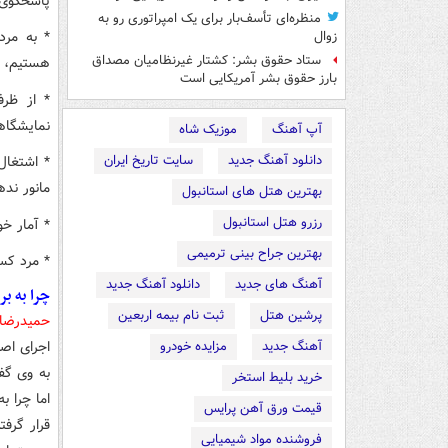
پاسخگوی 
منظره‌ای تأسف‌بار برای یک امپراتوری رو به
* به مرد
زوال
ستاد حقوق بشر: کشتار غیرنظامیان مصداق
هستیم، 
بارز حقوق بشر آمریکایی است
* از ظرف
نمایشگاه
آپ آهنگ
موزیک شاه
دانلود آهنگ جدید
سایت تاریخ ایران
* اشتغال
مانور ندهید. 300 نوع شغل روی 
بهترین هتل های استانبول
رزرو هتل استانبول
* آمار خودتان است؛
بهترین جراح بینی ترمیمی
* مرد کس
آهنگ های جدید
دانلود آهنگ جدید
چرا به بر
پرشین هتل
ثبت نام بیمه اربعین
حمیدرضا 
آهنگ جدید
مزایده خودرو
به وی گفت
خرید بلیط استخر
اما چرا 
قیمت ورق آهن پرایس
قرار گرف
فروشنده مواد شیمیایی