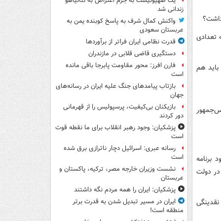
یک صهیونیست به جرم اعتراض به نتانیاهو
زندانی شد
داشت؟
واکنش کمال شرف به پاسخ کوبنده یمن به
عربستان سعودی
پول به کیسه تعدادی
قدرت نظامی ایران فراتر از برآوردها
دستگیری قاضی قلابی در مازندران
فارن افرز: محور مقاومت پابرجا باقی مانده
 باید هم
است
بازتاب پیامدهای جنگ علیه ایران در رسانه‌های
جهان
بازیکنان بی‌کیفیت، پرسپولیس را از قهرمانی
س‌جمهور
دور کردند
پزشکیان: وجود رهبر انقلاب برای ما نقطه قوت
است
رسانه عبری: اسرائیل دچار ناترازی برق شده
است
 برنامه
نشست وزیران خارجه مصر، ترکیه، پاکستان و
در دولت
عربستان
پزشکیان: ایران را همه مردم نگه داشتند
نقدینگی
ایران در مسیر تبدیل شدن به قدرت برتر
منطقه است!