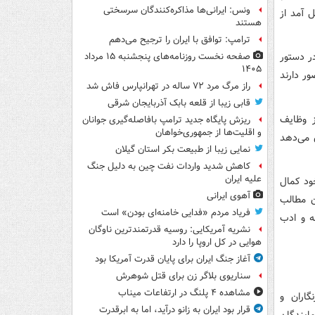
ونس: ایرانی‌ها مذاکره‌کنندگان سرسختی
ل آمد از
هستند
ترامپ: توافق با ایران را ترجیح می‌دهم
ر دستور
صفحه نخست روزنامه‌های پنجشنبه ۱۵ مرداد
۱۴۰۵
ر دارند
راز مرگ مرد ۷۲ ساله در تهرانپارس فاش شد
قابی زیبا از قلعه بابک آذربایجان شرقی
 از وظایف
ریزش پایگاه جدید ترامپ بافاصله‌گیری جوانان
و اقلیت‌ها از جمهوری‌خواهان
 می‌دهد
نمایی زیبا از طبیعت بکر استان گیلان
کاهش شدید واردات نفت چین به دلیل جنگ
علیه ایران
خود کمال
آهوی ایرانی
ن مطالب
فریاد مردم «فدایی خامنه‌ای بودن» است
ه و ادب
نشریه آمریکایی: روسیه قدرتمندترین ناوگان
هوایی در کل اروپا را دارد
آغاز جنگ ایران برای پایان قدرت آمریکا بود
سناریوی بلاگر زن برای قتل شوهرش
مشاهده ۴ پلنگ در ارتفاعات میناب
ر خبرنگاران و
قرار بود ایران به زانو درآید، اما به ابرقدرت
اد، در این دفترچه روحانی به 5 سوال نمایندگان