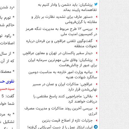
پزشکیان: باید دشمن را وادار کنیم به
▫️رد شدن نقدینگی از 1600هزار می
تفاهم‎نامه پایبند بماند
دستور عارف برای تشدید نظارت بر بازار و
مقابله با گران‌فروشی
حاکم شد
بررسی ۱۲ طرح مربوط به مدیریت تنگه هرمز
در کمیسیون امنیت ملی
* رکود تو
گفت‌وگوی تلفنی عراقچی و بن فرحان درباره
اصلاحات ا
تحولات منطقه
دیدار سفیر پاکستان در تهران و معاون عراقچی
پزشکیان: وفاق ملی مهم‌ترین سرمایه ایران
که از آن 
برای عبور از چالش‌هاست
* معضلات
بیانیه وزارت امور خارجه به مناسبت دومین
سالگرد شهادت هنیه
نقوی حسی
عراقچی: مذاکرات ایران و عمان در مسیر
سیدحسین 
نهایی‌شدن قرار دارد
گ
بقائی: ماجراجویی کنند پاسخ مقتضی را
دریافت خواهند کرد
شما خواس
بررسی آخرین روند مذاکرات و مدیریت مصرف
انرژی
* به مرد
جزئیات تازه از اصلاح قیمت بنزین
تشکیل ش
ایران ابتکار عمل را از دست آمریکایی‌ گرفته!