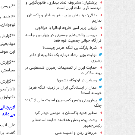
پزشکیان: مشروطه نماد بیداری، قانون‌گرایی و
**بررسی 
مردم‌سالاری ملت ایران است
بقائی: برنامه‌ای برای سفر به قطر و پاکستان
**ادامه 
نداریم
نوجوانان.
رایزنی وزیر امور خارجه ایتالیا با عراقچی
بررسی چالش‌های جمعیتی در چهارمین جلسه
**گزارش 
قرارگاه جوانی جمعیت قوه قضا
دوتابعیتی
شرط بازگشایی تنگه هرمز چیست؟
این‌ موض
توئیت وزیر ارشاد درباره یک تکذیبیه از دفتر
رهبری
**گزارش 
حمایت ایران از تصمیمات رهبران فلسطینی در
سیاستی ‌و
روند مذاکرات
رسوایی در اردوگاه دشمن!
**گزارش
عمان از ایستادگی ایران در زمینه تنگه هرمز
ناکارآمد
خرسند است!
تکنولوژی
پیش‌بینی رئیس کمیسیون امنیت ملی از آینده
جنگ
لاریجانی
سفیر جدید پاکستان با مومنی دیدار کرد
می‌داند
پشت پرده پخش هدفمند شایعه استعفای
رئیس‌جمهور
گفت: برای
مرزهای زبان و امنیت ملی