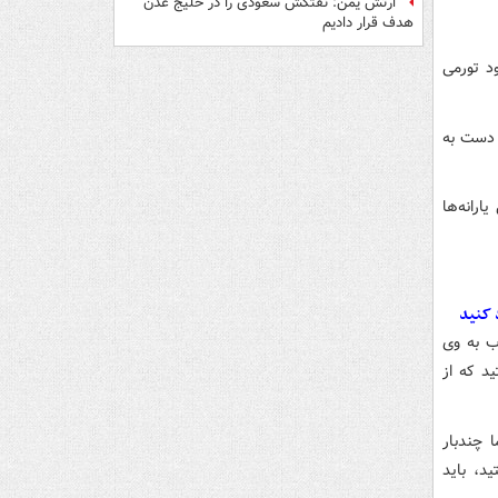
ارتش یمن: نفتکش سعودی را در خلیج عدن
هدف قرار دادیم
الای 60 درصد است. رکود تورمی
ت دست به
یارانه‌ها
 کنید
ب به وی
ید که از
 چندبار
، باید