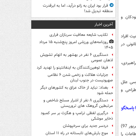
قرار بود ایران به زانو درآید، اما به ابرقدرت
منطقه تبدیل شد!
ودکان و
آخرین اخبار
تکذیب شایعه معافیت سربازان فراری
ت افراد
روزنامه‌های ورزشی امروز پنج‌شنبه ۱۵ مرداد
نونی‌ در
۱۴۰۵
دستگیری ۶ نفر در بهشهر به اتهام تشویش
اذهان عمومی
اهبردی،
فیفا توهین‌کنندگان به اینفانتینو را تهدید کرد
جزئیات هلاکت و زخمی شدن ۶ نظامی
صهیونیست در جنوب لبنان
سی علل
بغداد: نباید از خاک عراق به کشورهای دیگر
طراحی و
حمله شود
دستگیری ۸ نفر از اشرار مسلح شاخص و
مرتبطین گروهک های تروریستی
 پاسخگو
درگیری لفظی ترامپ و هگزث بر سر کمبود
ذخایر موشکی
علی لاریجانی در نطق پیش از دستور خود در نشست علنی امروز مجلس (سه‌شنبه 6 شهریور 97)
دردسر جدید برای سرخپوشان
موج بارش‌های تابستانه در راه ۱۱ استان
طاعات را