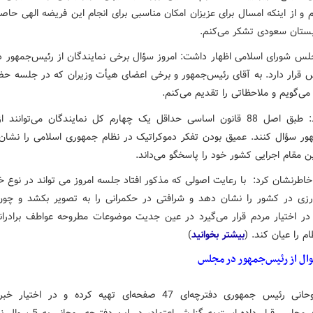
 و از اینکه امسال برای عزیزان امکان مناسبی برای انجام این فریضه الهی حاص
ستان سعودی تشکر می‌کنم.
س شورای اسلامی اظهار داشت: امروز سؤال برخی نمایندگان از رئیس‌جمهور د
 قرار دارد. به آقای رئیس‌جمهور و برخی اعضای هیأت وزیران که در جلسه حضو
ی‌گویم و ملاحظاتی را تقدیم می‌کنم.
وی افزود: طبق اصل 88 قانون اساسی حداقل یک چهارم کل نمایندگان می‌توانند
ور سؤال کنند. عمیق‌ بودن تفکر دموکراتیک در نظام جمهوری اسلامی را نشان
ین مقام اجرایی کشور خود را پاسخگو می‌داند.
خاطرنشان کرد: با رعایت اصولی که مذکور افتاد جلسه امروز می تواند در نوع 
زی در کشور را نشان دهد و شرافتی در حکمرانی را به تصویر بکشد و چو
در اختیار مردم قرار می‌گیرد در عین جدیت موضوعات مطروحه عواطف برادران
ام را عیان کند. (
بیشتر بخوانید
)
ال از رئیس‌جمهور در مجلس
حسن روحانی رئیس جمهوری دفترچه‌ای 47 صفحه‌ای تهیه کرده و در اختیا
نمایندگان مجلس قرار داده است.به گزارش اعتم