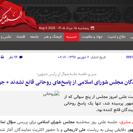
پنجشنبه ۱۵ مرداد ۱۴۰۵ -
Aug 6 2026
ی
دفاع و امنیت
جهاد و مقاومت
حسینیه
فرهنگ و هنر
جامعه
اقتصاد
عکس و ف
888
تاریخ انتشار:
۶ شهریور ۱۳۹۷ - ۰۸:۱۸
۹۴ نظر
متن و حاشیه جلسه سوال از رئیس جمهور؛
دگان مجلس شورای اسلامی از پاسخ‌های روحانی قانع نشدند + جز
 علنی امروز مجلس از پنج سوالی که از
هور پرسیده شد، تنها یک پاسخ روحانی
ندگان‌ قانع‌ کننده بود.
 مشرق،
جلسه علنی روز سه‌شنبه
مجلس شورای اسلامی
برای بررسی
سؤال نمای
هور
دقایقی پیش به ریاست
علی لاریجانی
و با حضور اکثریت نمایندگان آغاز شد.