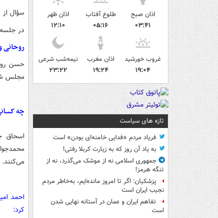
سؤال از رئیس
اذان صبح
طلوع آفتاب
اذان ظهر
۱۲:۱۰
۰۵:۱۶
۰۳:۴۱
در جلسه ا
روحانی و
غروب خورشید
اذان مغرب
نیمه‌شب شرعی
حسن روحا
۲۳:۲۲
۱۹:۲۴
۱۹:۰۴
مجلس شو
چه کسانی
تازه های سیاست
اسحاق جه
فریاد مردم «فدایی خامنه‌ای بودن» است
محمدجوا
به یاد آن روز که به زیارت کربلا رفتی!
می‌کنند.
جمهوری اسلامی نه از موشک می‌گذرد، نه از
تنگه هرمز!
پزشکیان: اگر تا امروز مانده‌ایم، به‌خاطر مردم
نجیب ایران است
احمد امی
تفاهم ایران و عمان در آستانه نهایی شدن
کرد:
است