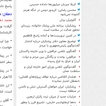
کربلا میزبان میلیون‌ها دلداده حسینی
پاسخ داد
محسن رضایی: کریدور دومی در تنگه هرمز
دهقان: د
گشوده نمی‌شود
محمد دهق
گاوچران بزدل
پزشکیان: برنامه ملی پزشک خانواده، زیربنای
تحقق عدالت در سلامت است
کارشناسا
در کمین تروریست‌ها و آماده پاسخ قاطعیم
* چرا لی
توضیح معاون دفتر پزشکیان درباره انتشار
گفت‌وگوی رئیس‌جمهوری با مردم
خواست م
گفتگوی تلفنی عراقچی با وزیر خارجه پاکستان
* در زما
عراقچی: وحدت و یگانگی بین مردم و دولت
ایران و عراق به اوج رسیده
سفر اختصا
گفت‌وگوی تلفنی وزرای امور خارجه ایران و
* در زما
سلطنت عمان
10هزار دلار ارز بفروشد، به عنوان قاچاق گرفتند.
هشدار القاصی درباره توقف پروژه‌های قضایی؛
«معطل اعتبار نمانید»
پزشکیان: ایران خواهان گسترش تنش و ناامنی
در منطقه نیست
است، اما 
جزئیات جدید از میزان تردد زائران اربعین
* آقای ر
ده‌ها اینفلوئنسر خارجی، تشییع قرن را چطور