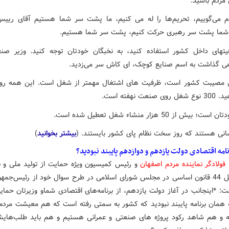
مردم باشید.
م می‌گوییم، تحریم‌ها را له می کنیم، ما پشت سر شما هستیم آقای ریی
شما پشت سر رهبری حرکت کنیم، پشت سر شما هستیم.
یتهای داخل کشور استفاده کنید، به نخبگان خودتان توجه کنید. وزیر ص
ی گذاشت به اسم صنایع کوچک، ای کاش سر می‌زدید.
 مصیبت کشور است، ظرفیت های اشتغال مهمتر از شغل است. این همه رو
صنعت نهفته است.
 بیش از 50 هزار منشاء شغل تعطیل شده است.
انی هستند که روز سخت نظام پای کشور بایستند. (
بیشتر بخوانید
)
نامه اقتصادی دولت یازدهم و دوازدهم پایبند نبودید؟
فولادگر نماینده مردم اصفهان
و رئیس کمیسیون ویژه حمایت از تولید ملی و ن
اجرای اصل 44 قانون اساسی در مجلس شورای اسلامی در طرح سوال خود از رئیس‌جم
: *اینجانب در آغاز دولت یازدهم،‌ از برنامه‌های اقتصادی شماو وزیرتان حما
به همان برنامه پایبند نبودید که کشور به سمتی رفته است که هم معیشت مردم
ته و هم شاهد رکود پروژه های صنعتی و عمرانی هستیم و هم باید طلب‌هایشا