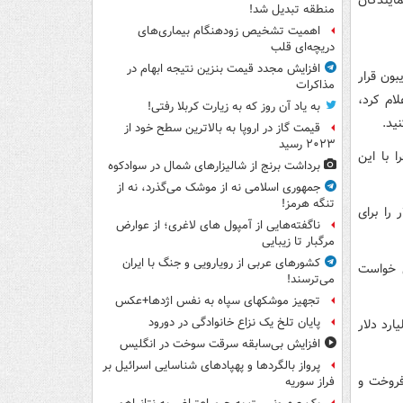
منطقه تبدیل شد!
اهمیت تشخیص زودهنگام بیماری‌های
دریچه‌ای قلب
افزایش مجدد قیمت بنزین نتیجه ابهام در
بون قرار
مذاکرات
انگیری ارز 4200 تومانی را اعلام کرد،
به یاد آن روز که به زیارت کربلا رفتی!
ید.
قیمت گاز در اروپا به بالاترین سطح خود از
۲۰۲۳ رسید
 با این
برداشت برنج از شالیزارهای شمال در سوادکوه
جمهوری اسلامی نه از موشک می‌گذرد، نه از
تنگه هرمز!
را برای
ناگفته‌هایی از آمپول های لاغری؛ از عوارض
مرگبار تا زیبایی
کشورهای عربی از رویارویی و جنگ با ایران
ی خواست
می‌ترسند!
تجهیز موشکهای سپاه به نفس اژدها+عکس
پایان تلخ یک نزاع خانوادگی در دورود
 که توسط شرکت‌های دولتی و خصولتی توزیع می‌شود، 10 میلیارد دلار
افزایش بی‌سابقه سرقت سوخت در انگلیس
پرواز بالگردها و پهپادهای شناسایی اسرائیل بر
فروخت و
فراز سوریه