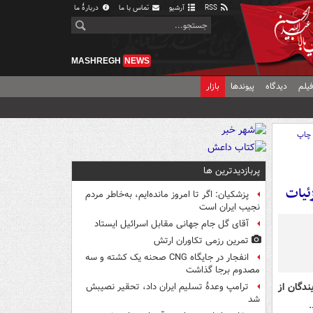
RSS
آرشیو
تماس با ما
دربارهٔ ما
MASHREGH
NEWS
یلم
دیدگاه
پیوندها
بازار
چاپ
پربازدیدترین ها
ئیات
پزشکیان: اگر تا امروز مانده‌ایم، به‌خاطر مردم
نجیب ایران است
آقای گل جام جهانی مقابل اسرائیل ایستاد
تمرین رزمی تکاوران ارتش
انفجار در جایگاه CNG صحنه یک کشته و سه
مصدوم برجا گذاشت
ندگان از
ترامپ وعدۀ تسلیم ایران داد، تحقیر نصیبش
شد