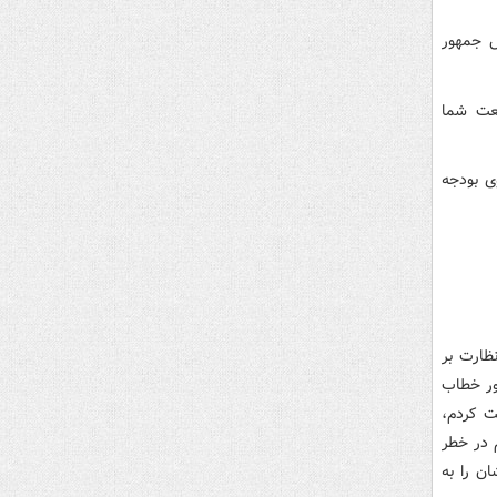
س جمهور
نعت شما
ی بودجه
ظارت بر
هور خطاب
یت کردم،
 در خطر
ن را به