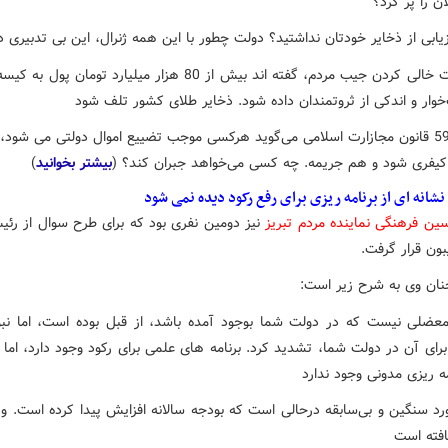
ن را پر کرد؟
یابی از ذخایر خودتان نداشتید؟ دولت چطور با این همه ژنرال، این بی تدبیری 
* به قیمت خالی کردن جیب مردم، گفته اند بیش از 80 هزار میلیارد تومان 
خوار و اندکی از ثروتمندان داده شود. ذخایر طلای کشور تلف شود
* ماده 598 قانون مجازارت اسلامی می‌گوید هرکسی موجب تضییع اموال دولتی می شود،
کیفری شود و هم جریمه. چه کسی می‌خواهد جبران کند؟ (
بیشتر بخوانید
)
شانه ای از برنامه ریزی برای رفع رکود دیده نمی شود
ن فرهنگی نماینده مردم تبریز
نیز دومین نفری بود که برای طرح سوال از رئی
ون قرار گرفت.
ان وی به شرح زیر است:‌
عضلی نیست که در دولت شما بوجود آمده باشد، از قبل بوده است، اما نبود
ی آن در دولت شما، تشدید کرد. برنامه های علمی برای رکود وجود دارد، اما 
ه ریزی مدونی وجود ندارد
ورد سنگین و بی‌سابقه درحالی است که بودجه سالانه افزایش پیدا کرده است. و 
افته است