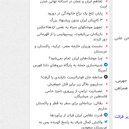
تفاهم ایران و عمان در آستانه نهایی شدن
است
پایان تلخ یک نزاع خانوادگی در دورود
۳ کاپیتان ایران بدون پیشنهاد بزرگ
تجهیز موشکهای سپاه به نفس اژدها+عکس
بازیکنان بی‌کیفیت، پرسپولیس را از قهرمانی
حن علنی
دور کردند
نشست وزیران خارجه مصر، ترکیه، پاکستان و
عربستان
چرا موشک‌های ایران تمام نمی‌شود؟
شبیه‌سازی حمله به پایگاه نیروهای دلتا فورس
آمریکا
صاعقه جان فوتبالیست تایلندی را گرفت!
 جهرمی،
سناریوی بلاگر زن برای قتل شوهرش
همراهی
عصبانیت ترامپ از پیروزی نامزد حامی
فلسطین در میشیگان
بقائی: برنامه‌ای برای سفر به قطر و پاکستان
نداریم
قدرت نظامی ایران فراتر از برآوردها
ر قرائت
واکنش کمال شرف به پاسخ کوبنده یمن به
عربستان سعودی