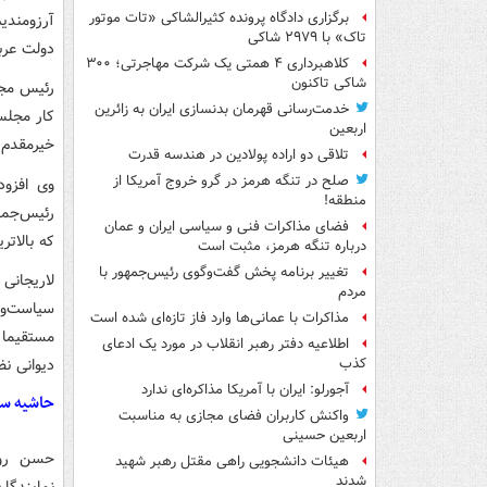
برگزاری دادگاه پرونده کثیرالشاکی «تات موتور
آرزومندیم
تاک» با ۲۹۷۹ شاکی
دولت عرب
کلاهبرداری ۴ همتی یک شرکت مهاجرتی؛ ۳۰۰
شاکی تاکنون
رئیس مجل
خدمت‌رسانی قهرمان بدنسازی ایران به زائرین
کار مجلس
اربعین
خیرمقدم م
تلاقی دو اراده پولادین در هندسه قدرت
صلح در تنگه هرمز در گرو خروج آمریکا از
منطقه!
رئیس‌جمه
فضای مذاکرات فنی و سیاسی ایران و عمان
که بالاتر
درباره تنگه هرمز، مثبت است
تغییر برنامه پخش گفت‌وگوی رئیس‌جمهور با
لاریجانی 
مردم
سیاست‌ور
مذاکرات با عمانی‌ها وارد فاز تازه‌ای شده است
مستقیما 
اطلاعیه دفتر رهبر انقلاب در مورد یک ادعای
دیوانی نظ
کذب
آجورلو: ایران با آمریکا مذاکره‌ای ندارد
حاشیه سو
واکنش کاربران فضای مجازی به مناسبت
اربعین حسینی
هیئات دانشجویی راهی مقتل رهبر شهید
شدند