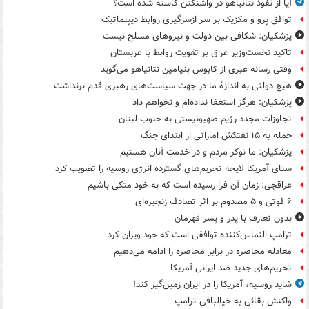
آیا از نفوذ نتانیاهو در واشنگتن کاسته شده است؟
توافق پرو و مکزیک بر سر ازسرگیری روابط دیپلماتیک
پزشکیان: شکافی بین دولت و نیروهای مسلح نیست
تاکید نخست‌وزیر عراق بر تقویت روابط با عربستان
وقتی رسانه عبری از کابوس بنیامین نتانیاهو می‌گوید
هیچ دولتی به اندازۀ ما در جهت سیاست‌های رهبری قدم برنداشت
پزشکیان: هرگز استعفا نداده‌ام و نخواهم داد
تجاوزات مجدد رژیم صهیونیستی به جنوب لبنان
حمله به ۱۵ نفتکش‌ اماراتی از ابتدای جنگ
پزشکیان: ما نوکر مردم و در خدمت آنان هستیم
سنای آمریکا لایحه تحریم‌های گسترده انرژی روسیه را تصویب کرد
عراقچی: زمان آن فرا رسیده است که به خود متکی باشیم
۶ فوتی و ۵ مصدوم بر اثر تصادف زنجیره‌ای
بدون تعارف با پدر و پسر قهرمان
ترامپ التماس‌کننده توافقی است که خود ویران کرد
معادله محاصره در برابر محاصره را ادامه می‌دهیم
تحریم‌های جدید ضد ایرانی آمریکا
شاید روسیه، آمریکا را در ایران زمین‌گیر کند!
واکنش بقائی به خیالبافی ترامپ