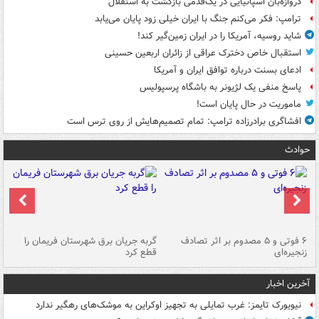
دروازه‌بان اسپانیایی در یک‌قدمی بازگشت به استقلال
ترامپ: فکر می‌کنم جنگ با ایران خیلی زود پایان می‌یابد
شاید روسیه، آمریکا را در ایران زمین‌گیر کند!
استقبال خاص دخترک عراقی از زائران اربعین حسینی
ادعای بسنت درباره توافق ایران و آمریکا
پاسخ منفی یک لژیونر به باشگاه پرسپولیس
ماموریت در حال پایان است!
افشاگری برادرزاده ترامپ: تمام تصمیم‌هایش از روی ترس است
حوادث
۶ فوتی و ۵ مصدوم بر اثر تصادف
گربه جریان برق شهرستان فریمان را
رگ
زنجیره‌ای
قطع کرد
آخرین اخبار
نیویورک تایمز: غرب تمایلی به تجهیز اوکراین به موشک‌های رهگیر ندارد