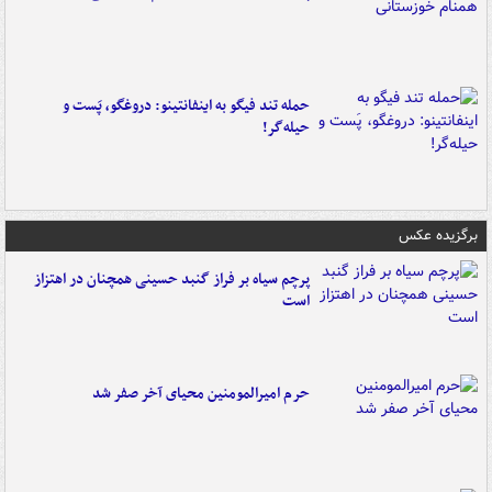
حمله تند فیگو به اینفانتینو: دروغگو، پَست‌ و
حیله‌گر!
برگزیده عکس
پرچم سیاه بر فراز گنبد حسینی همچنان در اهتزاز
است
حرم امیرالمومنین محیای آخر صفر شد