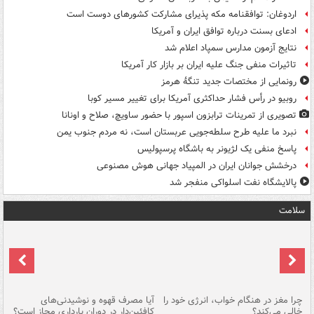
اردوغان: توافقنامه مکه پذیرای مشارکت کشورهای دوست است
ادعای بسنت درباره توافق ایران و آمریکا
نتایج آزمون مدارس سمپاد اعلام شد
تاثیرات منفی جنگ علیه ایران بر بازار کار آمریکا
رونمایی از مختصات جدید تنگۀ هرمز
روبیو در رأس فشار حداکثری آمریکا برای تغییر مسیر کوبا
تصویری از تمرینات ترابزون اسپور با حضور ساویچ، صلاح و اونانا
نبرد ما علیه طرح سلطه‌جویی عربستان است، نه مردم جنوب یمن
پاسخ منفی یک لژیونر به باشگاه پرسپولیس
درخشش جوانان ایران در المپیاد جهانی هوش مصنوعی
پالایشگاه نفت اسلواکی منفجر شد
سلامت
ت
چرا مغز در هنگام خواب، انرژی خود را
آیا مصرف قهوه و نوشیدنی‌های
چر
خالی می‌کند؟
کافئین‌دار در دوران بارداری مجاز است؟
می