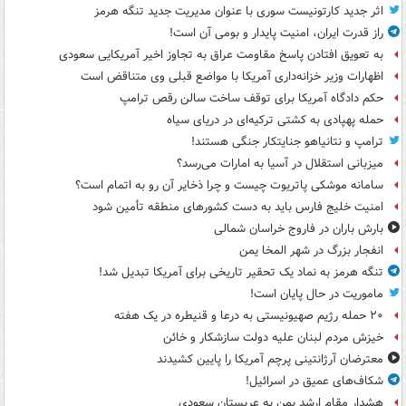
اثر جدید کارتونیست سوری با عنوان مدیریت جدید تنگه هرمز
راز قدرت ایران، امنیت پایدار و بومی آن است!
به تعویق افتادن پاسخ مقاومت عراق به تجاوز اخیر آمریکایی سعودی
اظهارات وزیر خزانه‌داری آمریکا با مواضع قبلی وی متناقض است
حکم دادگاه آمریکا برای توقف ساخت سالن رقص ترامپ
حمله پهپادی به کشتی ترکیه‌ای در دریای سیاه
ترامپ و نتانیاهو جنایتکار جنگی هستند!
میزبانی استقلال در آسیا به امارات می‌رسد؟
سامانه موشکی پاتریوت چیست و چرا ذخایر آن رو به اتمام است؟
امنیت خلیج فارس باید به دست کشورهای منطقه تأمین شود
بارش باران در فاروج خراسان شمالی
انفجار بزرگ در شهر المخا یمن
تنگه هرمز به نماد یک تحقیر تاریخی برای آمریکا تبدیل شد!
ماموریت در حال پایان است!
۲۰ حمله رژیم صهیونیستی به درعا و قنیطره در یک هفته
خیزش مردم لبنان علیه دولت سازشکار و خائن
معترضان آرژانتینی پرچم آمریکا را پایین کشیدند
شکاف‌های عمیق در اسرائیل!
هشدار مقام ارشد یمن به عربستان سعودی