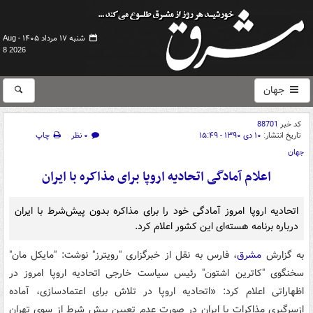
شنبه ۱۷ مرداد ۱۴۰۵ -
Aug
8 2026
جهان
کد خبر
88701
تاریخ انتشار:
۱۰ دی ۱۳۹۰ - ۱۵:۴۹
۰ نظر
چاپ
جهان
اعلام آمادگی اتحادیه اروپا برای مذاکره با ایران
اتحادیه اروپا امروز آمادگی خود را برای مذاکره بدون پیش‌شرط با ایران
درباره برنامه هسته‌ای این کشور اعلام کرد.
به گزارش
مشرق
، فارس به نقل از خبرگزاری "رویترز" نوشت: "مایکل مان"
سخنگوی "کاترین اشتون" رئیس سیاست خارجی اتحادیه اروپا امروز در
اظهاراتی اعلام کرد: «اتحادیه اروپا در تلاش برای اعتمادسازی، آماده
ازسرگیری مذاکرات با ایران در صورت عدم تعیین پیش شرط از سوی تهران