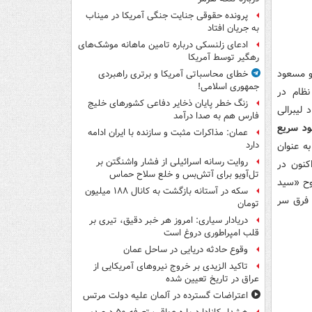
پرونده حقوقی جنایت جنگی آمریکا در میناب
به جریان افتاد
ادعای زلنسکی درباره تامین ماهانه موشک‌های
رهگیر توسط آمریکا
و مسعود
خطای محاسباتی آمریکا و برتری راهبردی
جمهوری اسلامی!
ظام در
زنگ خطر پایان ذخایر دفاعی کشورهای خلیج
 لیبرالی
فارس هم به صدا درآمد
د سریع
عمان: مذاکرات مثبت و سازنده با ایران ادامه
به عنوان
دارد
روایت رسانه اسرائیلی از فشار واشنگتن بر
کنون در
تل‌آویو برای آتش‌بس و خلع سلاح حماس
وح «سید
سکه در آستانه بازگشت به کانال ۱۸۸ میلیون
 فرق سر
تومان
دریادار سیاری: امروز هر خبر دقیق، تیری بر
قلب امپراطوری دروغ است
وقوع حادثه دریایی در ساحل عمان
تاکید الزیدی بر خروج نیروهای آمریکایی از
عراق در تاریخ تعیین شده
اعتراضات گسترده در آلمان علیه دولت مرتس