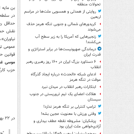
تحولات منطقه
بن مایه 
روایتی از همدلی و همسویی ملت‌ها در مراسم
در سلطه 
اربعین
حداقل رس
کریدورهای شمالی و جنوبی تنگه هرمز حذف
می‌شوند
نقش حمای
زنجیرهایی که آمریکا را به زیر سطح آب
نیاوران»
می‌کشند!
عمومی تو
درماندگی صهیونیست‌ها در برابر استراتژی و
قوانین ح
قدرت ایران
موسی غنی
۶ دستاورد بزرگ ایران در ۱۶۰ روز رهبری رهبر
انقلاب
حزب کارگ
ادعای شبکه «الحدث» درباره ایجاد گذرگاه
موقت در تنگه هرمز
ابتکارات رهبر انقلاب در میدان نبرد
هلاکت اعضای یک تیم تروریستی در جنوب
سیستان
ترامپ کنترلی بر تنگه هرمز ندارد!
وقتی ورزش با معنویت عجین بشه!
در ۲۲ بهمن ماه ۱۳۹۲، پایگاه خبری-تحلیلی
پزشکیان: مشروطه نقطه عطف بیداری و
آزادی‌خواهی ملت ایران بود
"حل
پورجمشیدیان: اربعین ۱۴۰۵ با بالاترین سطح