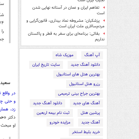
نجیب ایران است
سال‌های
تفاهم ایران و عمان در آستانه نهایی شدن
است
پزشکیان: مشروطه نماد بیداری، قانون‌گرایی و
مردم‌سالاری ملت ایران است
را
بقائی: برنامه‌ای برای سفر به قطر و پاکستان
جمه
نداریم
آپ آهنگ
موزیک شاه
دانلود آهنگ جدید
سایت تاریخ ایران
بهترین هتل های استانبول
سعید ل
رزرو هتل استانبول
در واقع 
بهترین جراح بینی ترمیمی
و حتی چ
آهنگ های جدید
دانلود آهنگ جدید
زد، همان
پرشین هتل
ثبت نام بیمه اربعین
دکتر «
حس
آهنگ جدید
مزایده خودرو
او مبحث 
خرید بلیط استخر