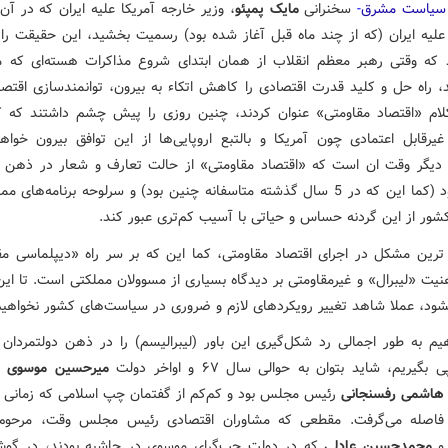
سیاست مشرق
-
سخنرانی
مایک پمپئو
، وزیر خارجه آمریکا علیه ایران که در آن
لیه ایران (که از چند ماه قبل آغاز شده بود) رسمیت بخشید، این حقیقت را ب
 که وقتی رهبر معظم انقلاب از همان ابتدای شروع مذاکرات هسته‌ای که م
، راه حل و کلید قدرت اقتصادی را کاهش اتکاء به بیرون، توانمندسازی اقتصا
ام «اقتصاد مقاومتی» عنوان کردند، چنین روزی را پیش چشم داشتند که 
یرقابل اعتمادی چون آمریکا و بالتبع اروپایی‌ها از این توافق بیرون خواه
 دیگر وقت ان است که «اقتصاد مقاومتی» از حالت تعارف و شعار در ذهن 
خارج شود (کما این که در 5 سال گذشته متاسفانه چنین بود) و سرلوحه برنامه‌های
کشور از این گردنه حساس و حیاتی با آسیب کم‌تری عبور کند.
 ترین مشکل در اجرای اقتصاد مقاومتی، کما این که بر سر راه «دیپلماسی مق
یت «لیبرال» و غیرمقاومتی بر دیدگاه بسیاری از مسوولان مملکتی است. تا ای
ود، عملا شاهد تغییر رویکردهای لازم و ضروری در سیاست‌های کشور نخواهیم
هیم به طور اجمالی رد شکل‌گیری این باور (لیبرالیسم) را در ذهن دولتمردان
گیریم، شاید بتوان به حوالی سال ۶۷ و اواخر دولت
میرحسین موسوی
هاشمی رفسنجانی
رئیس مجلس بود و کم‌کم از گفتمان چپ اسلامی که زمانی 
 فاصله می‌گرفت. مقطعی که مشاوران اقتصادی رئیس مجلس وقت، مرحو
و
محمدحسین عادلی
که در دولت چپ‌گرای موسوی در حاشیه بودند، در گ