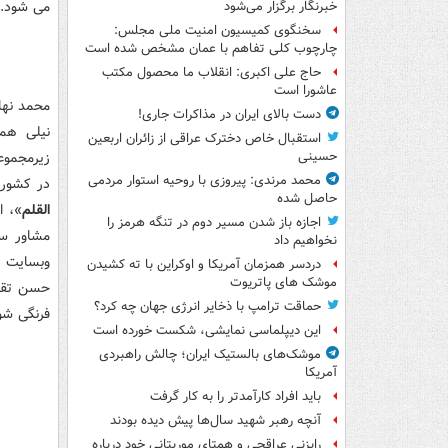
می شود.
خبرنگار برگزار می‌شود
سخنگوی کمیسیون امنیت ملی مجلس:
چارچوب کلی تفاهم با عمان مشخص شده است
حاج علی اکبری: انقلاب ما محصول مکتب
عاشورا است
محمد نها
دست بالای ایران در مذاکرات جاری!
نیلی هم
استقبال خاص دخترک عراقی از زائران اربعین
زیرمجمو
حسینی
محمد مرندی: پیروزی با روحیه استوار مردمی
در کشور 
حاصل شده
القلم
»، ا
اجازه باز شدن مسیر دوم در تنگه هرمز را
مشاور سی
نخواهیم داد
وبسایت ر
دردسر همزمان آمریکا و اوکراین با ته کشیدن
موشک های پاتریوت
حسن تقی 
حماقت ترامپ با ذخایر انرژی جهان چه کرد؟
فرنگی شو
این دیپلماسی نمایشی، شکست خورده است
موشک‌های بالستیک ایران؛ چالش راهبردی
آمریکا
باید افراد کارآمدتر را به کار گرفت
آنچه رهبر شهید سال‌ها پیش دیده بودند
رایزنی عراقچی و همتای موریتانی خود درباره