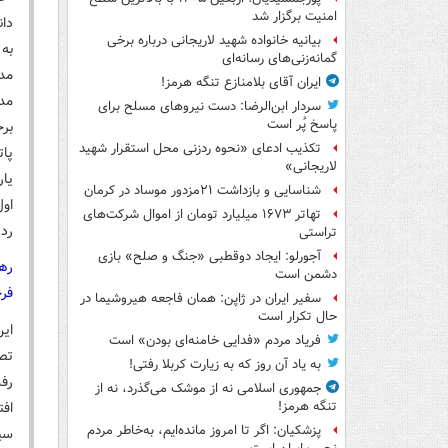
امنیت برگزار شد
دا
بیانیه خانواده شهید لاریجانی درباره برخی
به 
گمانه‌زنی‌های رسانه‌ای
مد
ایران آقای بلامنازع تنگه هرمز!
سردار ابن‌الرضا: دست نیروهای مسلح برای
پاسخ پُر است
بر
تکذیب ادعای «نحوه ردزنی محل استقرار شهید
پات
لاریجانی»
یار
شناسایی و بازداشت ۲۱مزدور موساد در کرمان
اول
تهاتر ۱۶۷۳ میلیارد تومان از اموال شرکت‌های
ردپ
تراستی
آجورلو: ایجاد دوقطبی «جنگ و صلح‌» بازی
ره
دشمن است
فرج
سفیر ایران در ژاپن: همان فاجعه هیروشیما در
حال تکرار است
این
فریاد مردم «فدایی خامنه‌ای بودن» است
تص
به یاد آن روز که به زیارت کربلا رفتی!
رف
جمهوری اسلامی نه از موشک می‌گذرد، نه از
تنگه هرمز!
پزشکیان: اگر تا امروز مانده‌ایم، به‌خاطر مردم
سی