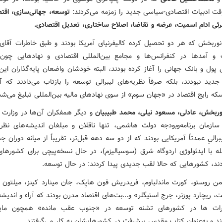
 ادبیات اقتصادی-سیاسی جدید را زمزمه می‌کردند:
توسعه، جهانی‌سازی، اقتص
ئی ادام اسمیت، عرضه و تقاضا، اصلاح ساختاری، تعدیل اقتصادی.
نوربخش که هر دو تحصیل کرده کالیفرنیای آمریکا بودند و طبق خاطرات آقا
 و آمدها در کنفرانس‌ها و مجامع بین‌المللی اقتصادی و نهادهایی چو
ی پول و بانک جهانی را آغاز کرده بودند، البته خودشان واضعان پایه‌گذاران این
جدید نبودند، بلکه صرفاً نظریه‌های لیبرالی توسعه را بازتاب می‌دادند که آ
سکه رایج اقتصاد در «جهان سوم» از سوی نهادهای مالیه بین‌المللی تبلیغ می‌شد
وربخش، عادلی، مسعود نیلی، محمد طبیبیان
و دیگر همفکران آن‌ها در وزارت 
 سازمان برنامه‌وبودجه دولت هاشمی، تنها ناقلان و مبلغان اندیشه‌های نظریه‌
رالیِ عمدتاً آمریکایی بودند که از دو سه دهه قبل‌تر، تقریباً از میانه دوران 
بله با ایدئولوژی اردوگاه شرق (سوسیالیزم)، در حال نسخه‌پیچی برای کشورها
ند، کشورهایی که حالا لقب جدیدی پیدا کردند: در حال توسعه.
من روستو، کورت ماندلباوم، فریدریش فون هایِک، جان مینارد کینز، میلتون 
ت، ریچارد پوزنر، جرج استیگلر» و...بت‌های اقتصاد مدرن بودند که آراء و اندیش
کرات ها در کشورهای تشنه توسعه در «جنوب عقب مانده» همچون مای
ند و به‌عنوان کتاب مقدس پیشرفت در کشورهایشان به کار می‌گرفتند.