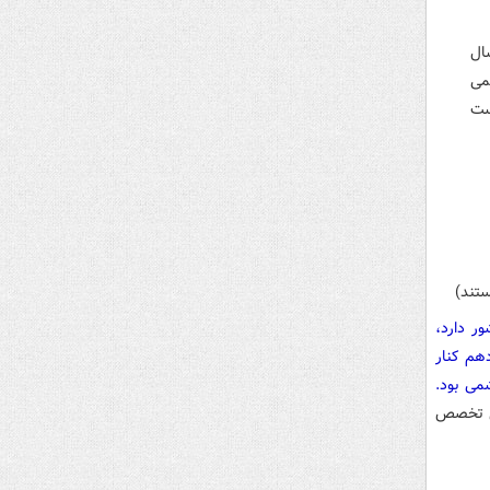
۵ درصد در سال
می
ست
ستند)
ر دارد،
هم کنار
می بود.
لی تخصص