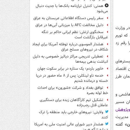
همتی: کنترل ترازنامه بانک‌ها با جدیت دنبال
می‌شود
سفر رئیس دستگاه اطلاعاتی عربستان به عراق
دلیل مخالفت AFC با میزبانی آبی‌ها در عراق
در وزارت
سخنگوی ارتش: نظم ایرانی حاکم بر تنگه
که تورم
غیرقابل بازگشت است
 رقم زد
هشدار الموسوی درباره توطئه آمریکا برای ایجاد
شکاف در نیروهای مسلح عراق
تعطیلی تدریجی مراکز دیالیز خصوصی به دلیل
بسترهای
انباشت بدهی بیمه‌ها
 اقتصاد
خاویر باردم؛ یک ستاره در برابر سکوت جهان
خدمه ناو لینکلن: پس از ۸ ماه حضور در دریا
مان طرز
خسته و درمانده‌ شدیم
توافق بغداد و شرکت «شورون» برای احداث
خط لوله بصره
وران هاشمی و
تشکیل تیم کارآگاهان زبده برای دستگیری
ان مسیر
عاملان قتل رجب‌زاده
وپژوهش
ولایتی: نیروهای خارجی باید منطقه را ترک
مدیریت
کنند
ن
» گفته
هشدار دبیر شورای عالی امنیت ملی به امریکا
درباره تنگه هرمز