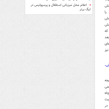
اعلام محل میزبانی استقلال و پرسپولیس در
یش
لیگ برتر
را
هش
دی به کوشش
که
عد
های
یز
ی،
جه
می
اه
 محوریت
در