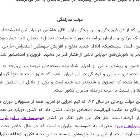
دولت سازندگی
 که از دل ذوق‌زدگی و سرسپردگی یاران آقای هاشمی در برابر این اندیشه‌ها، 
بانک مرکزی و سازمان برنامه به صورت «سیاست تعدیل» متجلی شد، همان بود 
دی، فساد سیستمیک، اتلاف شدید منابع و افزایش سهمگین استقراض خارجی را
جر به شورش‌های خیابانی ناشی از فشار فقر در مشهد، قزوین و اسلامشهر شد.
میق و ریشه‌ای ناشی از اجرای شتاب‌زده نسخه‌های ترجمه‌ای، بی‌توجه به 
 اجتماعی، سیاسی و فرهنگی در آن دوران، هنوز که هنوز است نه تنها گریبان
رها نکرده که عمیق‌تر و شدیدتر هم شده است و یکی از دلایل آن استمرار ه
ته‌وار نسبت به غرب در بدنه مدیران کشور است.
حاکم شدن دولت روحانی در سال ۹۲، که تیم اجرایی او تقریبا همه از مسوولان د
ردگان به مکتب لیبرالیسم اقتصادی بودند، نشان داد که کشور دوباره در هم
رار گرفته است. اتاق فکر این طرز تفکر در کشور «
موسسه عالی آموزش 
برنامه ریزی
» معروف به «موسسه نیاوران» است که در حال حاضر تحت 
یبیان» است. از این رو به چهره‌های وابسته به این نحله فکری، «
حلقه نیاورا