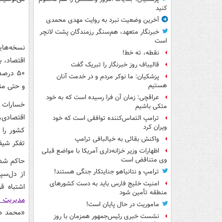
کنید
آخرین وضعیت نبرد به روایت مهدی محمدی
خبرنگار متعهد، هم‌سنگر رزمندگان پشت لانچر
است
نسخه‌هایی
نقطه، ته خط!
اقتصاد، 
قالیباف روز خبرنگار را تبریک گفت
۵۰ درص
پزشکیان: ما نوکر مردم و در خدمت آنان
و حتی من
هستیم
عراقچی: زمان آن فرا رسیده است که به خود
خسارات ع
متکی باشیم
اقتصادی،
ترامپ التماس‌کننده توافقی است که خود
ویران کرد
کشور را 
واکنش بقائی به خیالبافی ترامپ
تفکر شیف
اظهارات وزیر خزانه‌داری آمریکا با مواضع قبلی
وی متناقض است
ترامپ و نتانیاهو جنایتکار جنگی هستند!
از دل‌سپ
امنیت خلیج فارس باید به دست کشورهای
اشتباه ق
منطقه تأمین شود
مدیریت و
ماموریت در حال پایان است!
«محمد طب
نشست خبری رئیس‌جمهور همزمان با روز