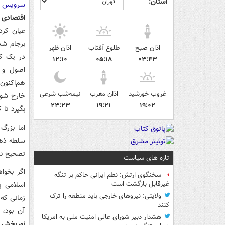
استان:
سرویس 
اقتصادی
ع
عیان کرد
برجام شد
اذان صبح
طلوع آفتاب
اذان ظهر
در یک کل
۱۲:۱۰
۰۵:۱۸
۰۳:۴۳
اصول و غ
هم‌اکنون
غروب خورشید
اذان مغرب
نیمه‌شب شرعی
۲۳:۲۳
۱۹:۲۱
۱۹:۰۲
بگیرد تا 
اما بزرگ
سلطه ذهن
تصحیح نش
تازه های سیاست
اگر بخوا
سخنگوی ارتش: نظم ایرانی حاکم بر تنگه
اسلامی پی ب
غیرقابل بازگشت است
ولایتی: نیروهای خارجی باید منطقه را ترک
زمانی که
کنند
آن بود،
هشدار دبیر شورای عالی امنیت ملی به امریکا
نوربخش