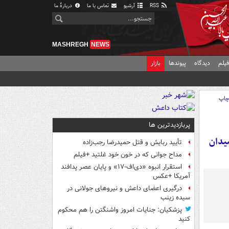
RSS
آرشیو
تماس با ما
دربارهٔ ما
MASHREGH
NEWS
یلم
دیدگاه
پیوندها
بازار
اپ
پربازدیدترین ها
میدان
تأیید ربایش و قتل حمیدرضا رجب‌زاده
مداح جوانی که در خون خود غلتید +فیلم
استقرار انبوه «دی‌اف‑۱۷» و پایان عصر پدافند
آمریکا +عکس
درگیری اعضای داعش و نیروهای جولانی در
سیده زینب
پزشکیان: جنایات امروز واشنگتن را هم محکوم
کنید