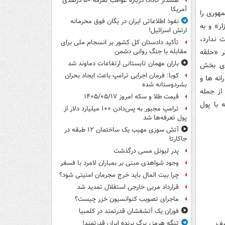
هشدار کانادا درباره عواقب تعرفه ۵۰ درصدی
آمریکا
هوری را
نفوذ اطلاعاتی ایران در یگان فوق محرمانه
ر» و به
ارتش اسرائیل!
 ندارد،
تأکید دادستان کل کشور بر انسجام ملی برای
ر «حلقه
مقابله با جنگ روانی دشمن
باران مهمان تابستانی ارتفاعات دماوند شد
های بخش
کوبا: فرمان اجرایی ترامپ باعث ایجاد بحران
نه ها و
بشردوستانه شده
از جمله
قیمت طلا و سکه امروز ۱۴۰۵/۰۵/۱۷
 با پول
ترامپ مجبور به پس‌دادن ۱۰۰ میلیارد دلار از
پول تعرفه‌ها شد
آتش سوزی مهیب یک ساختمان ۱۲ طبقه در
جاکارتا
پدر لیونل مسی درگذشت
وجود شواهدی مبنی بر بمباران لامرد با فسفر
چرا بیت المال باید خرج مجرمان امنیتی شود؟
قرارداد مربی خارجی استقلال تمدید شد
ماجرای تصویب کنوانسیون خزر چیست؟
فوران یک آتشفشان قدرتمند در کلمبیا
یف
تنگه هرمز، برگ برنده ایران قدرتمند!