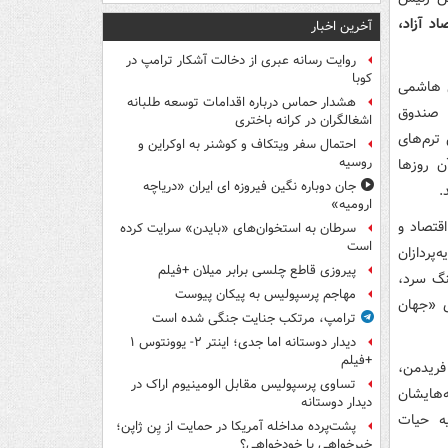
اد آزاد،
آخرین اخبار
روایت رسانه عبری از دخالت آشکار ترامپ در
کوبا
ی هاشمی
هشدار حماس درباره اقدامات توسعه طلبانه
ن صندوق
اشغالگران در کرانه باختری
 ترم‌های
احتمال سفر ویتکاف و کوشنر به اوکراین و
روسیه
ن روزها
جان دوباره نگین فیروزه ای ایران «دریاچه
.
ارومیه»
اقتصاد و
سرطان به استخوان‌های «بایدن» سرایت کرده
است
پردازان
پیروزی قاطع چلسی برابر میلان +فیلم
جنگ سرد،
مهاجم پرسپولیس به پیکان پیوست
ی «جهان
ترامپ، مرتکب جنایت جنگی شده است
دیدار دوستانه اما جدی؛ اینتر ۲- یوونتوس ۱
+فیلم
فریدمن،
تساوی پرسپولیس مقابل الومینیوم اراک در
ه‌هایشان
دیدار دوستانه
ه حیات
پشت‌پرده مداخله آمریکا در حمایت از یِن ژاپن؛
خیرخواهی یا خودخواهی؟