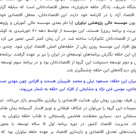
نشگاه شریف، یادگار حلقه «نیاوران»، محفل اقتصاددانانی است که سابقه گرا
اقتصاد آزاد را در کارنامه خود دارند. این اقتصاددانان، محفل اقتصادی خود 
یون
موسسه عالی پژوهشی نیاوران
(با نام بعدی موسسه عالی آموزش و پژو
مدیریت و برنامه ریزی) هستند. این موسسه از اواسط دهه ۷۰ خورشی
خی از اقتصاددانان تکنوکرات ساخته شد. در آن زمان کمتر کسی تصور می کرد 
وق افراد این موسسه روزی یکی از حلقه‌های اصلی اقتصاد ایران شود. چندی ب
ان این حلقه نگارش برنامه‌های توسعه‌ای در ایران را نیز بر عهده گرفتند. برنامه‌
 و دوم توسعه دستپخت این گروه از اقتصاددانان بود و در برنامه سوم توسعه ن
ای دیدگاه‌های این حلقه چشمگیرتر شد.
بران این حلقه، مسعود نیلی و محمد طبیبیان هستند و افرادی چون مهدی عسل
ادی، موسی غنی نژاد و مشایخی از افراد این حلقه به شمار می‌روند.
 طیف بهترین روش برای هدایت اقتصادی را برقراری مکانیسم بازار می‌داند. نتی
میمات این گروه را می‌توان در شکاف طبقاتی و تورم افسار گسیخته زمان هاش
سنجانی دید. بسیاری معتقدند هاشمی رفسنجانی با طناب حلقه نیاوران به چ
افتاد. مدیریت اقتصاد کشور در دوره برنامه اول ۵ ساله توسعه با
است‌های تعدیل اقتصادی و بازسازی اقتصاد بر عهده حلقه نیاوران بود که 