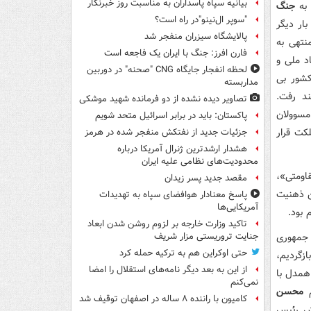
بیانیه سپاه پاسداران به مناسبت روز خبرنگار
 به
جنگ
"سوپر ال‌نینو"در راه است؟
ار دیگر
پالایشگاه سیزران منفجر شد
نتهی به
فارن افرز: جنگ با ایران یک فاجعه است
د ملی و
لحظه انفجار جایگاه CNG "صحنه" در دوربین
کشور بی
مداربسته
ند رفت.
تصاویر دیده‌ نشده از دو فرمانده شهید موشکی
مسوولان
پاکستان: باید در برابر اسرائیل متحد شویم
 مملکت قرار
جزئیات جدید از نفتکش منفجر شده در هرمز
هشدار ارشدترین ژنرال آمریکا درباره
محدودیت‌های نظامی علیه ایران
اومتی»،
مقصد جدید پسر زیدان
ن ذهنیت
پاسخ معنادار هوافضای سپاه به تهدیدات
آمریکایی‌ها
 بود.
تاکید وزارت خارجه بر لزوم روشن شدن ابعاد
 جمهوری
جنایت تروریستی مزار شریف
حتی اوکراین هم به ترکیه حمله کرد
بازگردیم،
از این به بعد دیگر نامه‌های استقلال را امضا
همدل با
نمی‌کنم
م
محسن
کامیون با راننده ۸ ساله در اصفهان توقیف شد
وش رئیس