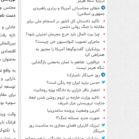
درباره تنگه هرمز
مجلس وقت
خطای محاسباتی آمریکا و برتری راهبردی
جمهوری اسلامی!
دست نامر
تأکید دادستان کل کشور بر انسجام ملی برای
عادلی و 
مقابله با جنگ روانی دشمن
چرا بیت المال باید خرج مجرمان امنیتی شود؟
تازه رفت
ماجرای تصویب کنوانسیون خزر چیست؟
بین‌الملل
پزشکیان: گفت‌وگوها آمریکا را مجبور به
اقتصادی 
همراهی کرد
به‌عنوان 
عراقچی: تفاهم با عمان به‌معنی بازگشایی
تنگه هرمز نیست
به واقع
ن
روز خبرنگار نامبارک!
دارایی و
حدس بزنید ایران چه رنگی است؟
توسعه لیب
احضار باقر خرازی به دادگاه ویژه روحانیت
برای مقا
تاکید وزارت خارجه بر لزوم روشن شدن ابعاد
سوم» بود
جنایت تروریستی مزار شریف
آخرین وضعیت پرونده ساعدی‌نیا
والت ویت
صورت جدید مسئله جنگ؟!
فرانک نای
تبریک کاربران فضای مجازی به مناسبت روز
را تکنو
خبرنگار
می‌نوشید
پزشکیان: جنایات امروز واشنگتن را هم محکوم