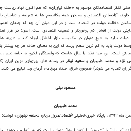
اصلی تفکر اقتصاددانان موسوم به «حلقه نیاوران» که هم اکنون نهاد ریاست جم
دارند، آزادسازی اقتصادی و سپردن همه مکانیسم ها به «عرضه و تقاضای بازا
اندن دخالت دولت در اقتصاد است و در این میان آن چه که چندان اهمیت
تی دولت از اقشار کم برخوردار و ضعیف اقتصادی است. اصولا در طرز تفک
، دولت نباید به هیچ عنوان در مکانیسم بازار اختلال ایجاد کند و هزینه 
سط دولت باید به کم ترین سطح برسد که این به معنای حذف هر چه بیشتر یارا
مایتی است. این طرز تفکر را سال هاست که وابستگان فکری به حلقه نیاوران، 
 نژاد
و محمد طبیبیان و
سعید لیلاز
در رسانه های بورژوازی نوین ایران (که
زاران تغذیه می شوند) همچون شرق، صدا، مهرنامه، آرمان و... تبلیغ می کنند.
مسعود نیلی
محمد طبیبیان
اقتصاد امروز
درباره «
حلقه نیاوران
» نوشت:
قه "نیاوران" یا "شریف" یا "تعدیلی‌ها" عنوانی است که به آنها می دهند. ط