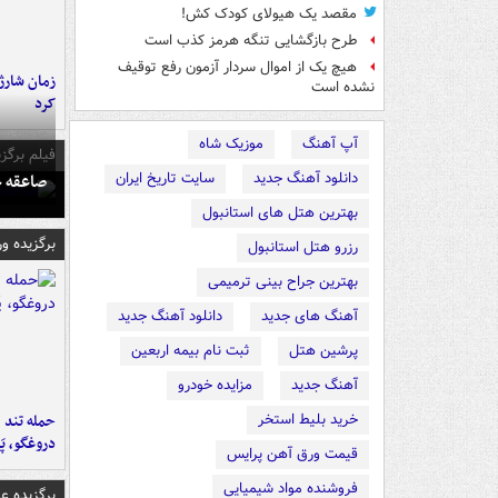
مقصد یک هیولای کودک کش!
طرح بازگشایی تنگه هرمز کذب است
هیچ یک از اموال سردار آزمون رفع توقیف
زمان شارژ 
نشده است
کرد
آپ آهنگ
موزیک شاه
فیلم برگزی
دانلود آهنگ جدید
سایت تاریخ ایران
صاعقه ج
بهترین هتل های استانبول
برگزیده و
رزرو هتل استانبول
بهترین جراح بینی ترمیمی
آهنگ های جدید
دانلود آهنگ جدید
پرشین هتل
ثبت نام بیمه اربعین
آهنگ جدید
مزایده خودرو
خرید بلیط استخر
حمله تند ف
دروغگو، پَ
قیمت ورق آهن پرایس
فروشنده مواد شیمیایی
برگزیده 