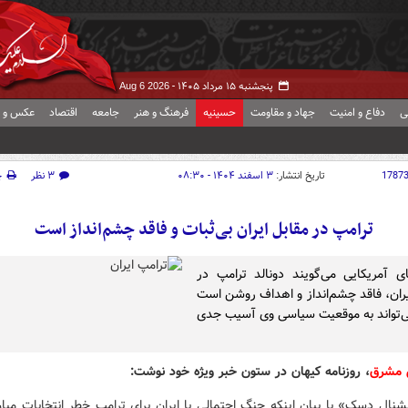
پنجشنبه ۱۵ مرداد ۱۴۰۵ -
Aug 6 2026
ی
دفاع و امنیت
جهاد و مقاومت
حسینیه
فرهنگ و هنر
جامعه
اقتصاد
عکس و ف
1787
تاریخ انتشار:
۳ اسفند ۱۴۰۴ - ۰۸:۳۰
۳ نظر
چ
ترامپ در مقابل ایران بی‌ثبات و فاقد چشم‌انداز است
ای آمریکایی می‌گویند دونالد ترامپ در
یران، فاقد چشم‌انداز و اهداف روشن است
ی‌تواند به موقعیت سیاسی وی آسیب جدی
 مشرق
، روزنامه کیهان در ستون خبر ویژه خود نوشت:
نال دسک» با بیان اینکه جنگ احتمالی با ایران برای ترامپ خطر انتخابات میان