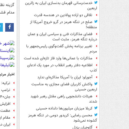
خدمت‌رسانی قهرمان بدنسازی ایران به زائرین
گزینه نظا
اربعین
مدام فشار
تلاقی دو اراده پولادین در هندسه قدرت
صلح در تنگه هرمز در گرو خروج آمریکا از
منطقه!
فضای مذاکرات فنی و سیاسی ایران و عمان
درباره تنگه هرمز، مثبت است
تغییر برنامه پخش گفت‌وگوی رئیس‌جمهور با
مردم
مذاکرات با عمانی‌ها وارد فاز تازه‌ای شده است
اطلاعیه دفتر رهبر انقلاب در مورد یک ادعای
کذب
اخبار مرتب
آجورلو: ایران با آمریکا مذاکره‌ای ندارد
ترکیه: 
واکنش کاربران فضای مجازی به مناسبت
اربعین حسینی
ترامپ د
هیئات دانشجویی راهی مقتل رهبر شهید
جان۴۰ هزار نظامی آمریکا در گرو خطای ترامپ است
شدند
افزایش 
کربلا میزبان میلیون‌ها دلداده حسینی
عظمت ان
محسن رضایی: کریدور دومی در تنگه هرمز
مقام ای
گشوده نمی‌شود
ایران دو
گاوچران بزدل