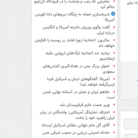
ماجرایی که رعب و وحشت را در فرودگاه تل‌آویو
» برای
حاکم کرد
شبیه‌سازی حمله به پایگاه نیروهای دلتا فورس
آمریکا
گفت وگوی وزیران خارجه آمریکا و انگلیس
درباره ایران
ماکرون: اتحادیه اروپا فشار بر روسیه را افزایش
خواهد داد
بیانیه تند اتحادیه لیگ‌های اروپایی علیه
اینفانتینو
تحول بزرگ یمن در هدف‌گیری کشتی‌های
سعودی
آمریکا: گفتگوهای لبنان و اسرائیل فردا
ازسرگرفته خواهد شد!
تفاهم ایران و عمان در آستانه نهایی شدن
است
وزیر صمت عازم قرقیزستان شد
اعتراف تحلیلگر آمریکایی؛ واشنگتن در برابر
ایران راهبرد خود را باخت
آقای گل جام جهانی مقابل اسرائیل ایستاد
حادثه امنیتی دریایی در جنوب شرقی عدن