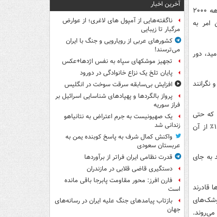
آخرین اخبار
آمریکایی‌ها نسبت به درگیری‌های خارجی با توجه به جنگ‌های عراق و افغانستان در دهه ۲۰۰۰
ناگفته‌هایی از آمپول های لاغری؛ از عوارض
 امر به
مرگبار تا زیبایی
کشورهای عربی از رویارویی و جنگ با ایران
می‌ترسند!
ید، دور
تجهیز موشکهای سپاه به نفس اژدها+عکس
پایان تلخ یک نزاع خانوادگی در دورود
 نگرانند
افزایش بی‌سابقه سرقت سوخت در انگلیس
پرواز بالگردها و پهپادهای شناسایی اسرائیل بر
فراز سوریه
 که حتی
یک صهیونیست به جرم اعتراض به نتانیاهو
زندانی شد
اگر معترضان کشته شوند، نمی‌خواهند ایالات متحده وارد عمل شود، در حالی که تنها ۱۸٪ از آن
واکنش کمال شرف به پاسخ کوبنده یمن به
عربستان سعودی
د به جای
قدرت نظامی ایران فراتر از برآوردها
دستگیری قاضی قلابی در مازندران
فارن افرز: محور مقاومت پابرجا باقی مانده
ا قادرند
است
وشک‌های
بازتاب پیامدهای جنگ علیه ایران در رسانه‌های
جهان
می‌روند.