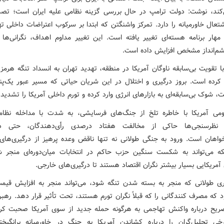
‌کند، نوشت: دولت ترامپ در حال بررسی گزینه نظامی علیه ایران است؛ تص
عال خاورمیانه را دارد. تمرکز واشنگتن که ابتدا بر سرکوب اعتراضات داخلی ته
مهار برنامه هسته‌ای تغییر یافته است. این تغییر مداوم اهداف، نگرانی‌ها ر
م‌انداز مشخص افزایش داده است.
 تقویت بی‌سابقه ناوگان آمریکا در منطقه، تهدید تهران به انسداد تنگه هرمز 
ر کرده است. بروز درگیری و اختلال در این شریان حیاتی که مسیر عبور یک‌پ
 شوک بی‌سابقه‌ای به بازارهای انرژی وارد کرده و تورم داخلی آمریکا را تشدید 
ومی آمریکا با خاطره تلخ از جنگ‌های فرسایشی، به شدت با مداخله نظا
. نظرسنجی‌ها حاکی از مخالفت هفتاد درصدی رأی‌دهندگان، حتی د
واهان است. ورود به جنگی طولانی نه تنها ناقض وعده پرهیز از درگیری‌های ب
ه می‌تواند به شکست سنگین حزب حاکم در انتخابات میان‌دوره‌ای منجر ش
آمریکایی بسیار بیشتر نگران اقتصاد هستند تا درگیری‌های خارجی.
ی طولانی که منجر به بسته شدن تنگه شود، می‌تواند منجر به افزایش قیم
 که مصرف کنندگانی را که قبلاً نگران تورم هستند، تحت تأثیر قرار دهد. رهبرا
ریح درباره واکنش تهاجمی به هرگونه حمله جدید از سوی آمریکا صحبت کرده
رخی تحلیل‌گران را درباره کشاندن آمریکا به جنگ در خاورمیانه برانگیخ