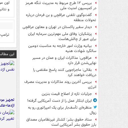
اون مو
بررسی ۱۲ طرح مربوط به مدیریت تنگه هرمز
در کمیسیون امنیت ملی
و نتان
گفت‌وگوی تلفنی عراقچی و بن فرحان درباره
تحولات منطقه
دیدار سفیر پاکستان در تهران و معاون عراقچی
پزشکیان: وفاق ملی مهم‌ترین سرمایه ایران
ترامپ 
برای عبور از چالش‌هاست
بیانیه وزارت امور خارجه به مناسبت دومین
سالگرد شهادت هنیه
این مطالب
عراقچی: مذاکرات ایران و عمان در مسیر
نهایی‌شدن قرار دارد
بقائی: ماجراجویی کنند پاسخ مقتضی را
دریافت خواهند کرد
بررسی آخرین روند مذاکرات و مدیریت مصرف
انرژی
جزئیات تازه از اصلاح قیمت بنزین
تجهیز موش
ایران ابتکار عمل را از دست آمریکایی‌ گرفته!
اژدها+عک
منظره‌ای تأسف‌بار برای یک امپراتوری رو به
زوال
ستاد حقوق بشر: کشتار غیرنظامیان مصداق
بارز حقوق بشر آمریکایی است