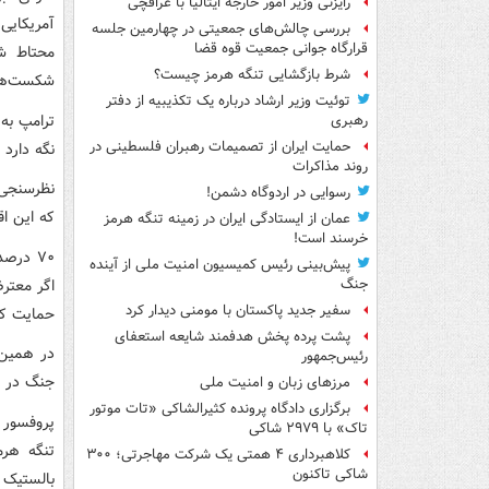
رایزنی وزیر امور خارجه ایتالیا با عراقچی
بررسی چالش‌های جمعیتی در چهارمین جلسه
قرارگاه جوانی جمعیت قوه قضا
محتاط شد
شرط بازگشایی تنگه هرمز چیست؟
شکست‌های ح
توئیت وزیر ارشاد درباره یک تکذیبیه از دفتر
ترامپ به
رهبری
حمایت ایران از تصمیمات رهبران فلسطینی در
نگه دارد 
روند مذاکرات
نظرسنجی‌ه
رسوایی در اردوگاه دشمن!
که این اق
عمان از ایستادگی ایران در زمینه تنگه هرمز
خرسند است!
۷۰ درص
پیش‌بینی رئیس کمیسیون امنیت ملی از آینده
جنگ
سفیر جدید پاکستان با مومنی دیدار کرد
حمایت کر
پشت پرده پخش هدفمند شایعه استعفای
در همین ح
رئیس‌جمهور
جنگ در خا
مرزهای زبان و امنیت ملی
برگزاری دادگاه پرونده کثیرالشاکی «تات موتور
پروفسور ج
تاک» با ۲۹۷۹ شاکی
تنگه هرم
کلاهبرداری ۴ همتی یک شرکت مهاجرتی؛ ۳۰۰
شاکی تاکنون
بالستیک ا