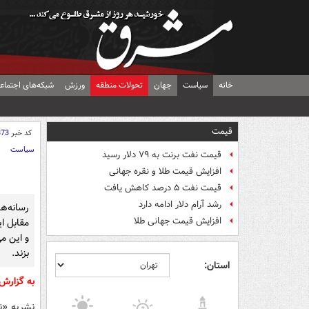
خانه
سیاست
جهان
تحولات منطقه
ورزش
شبکه‌های اجتماع
قیمت
کد خبر
373
سیاست
قیمت نفت برنت به ۷۹ دلار رسید
افزایش قیمت طلا و نقره جهانی
قیمت نفت ۵ درصد کاهش یافت
رشد آرام دلار ادامه دارد
رسانه‌ه
افزایش قیمت جهانی طلا
مقابل ا
و این م
بزند.
استان:
به گزارش
نشریه «نش