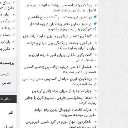
سلاح وی
پزشکیان: برنامه ملی پزشک خانواده، زیربنای
دفاع از ج
تحقق عدالت در سلامت است
ایران م
در کمین تروریست‌ها و آماده پاسخ قاطعیم
درآمدی بر 
توضیح معاون دفتر پزشکیان درباره انتشار
پدافند 
گفت‌وگوی رئیس‌جمهوری با مردم
حمله تن
گفتگوی تلفنی عراقچی با وزیر خارجه پاکستان
بازتاب 
عراقچی: وحدت و یگانگی بین مردم و دولت
ایران و عراق به اوج رسیده
تکرار پر
گفت‌وگوی تلفنی وزرای امور خارجه ایران و
سلطنت عمان
برچسب‌ها
هشدار القاصی درباره توقف پروژه‌های قضایی؛
«معطل اعتبار نمانید»
ترامپ
پزشکیان: ایران خواهان گسترش تنش و ناامنی
حماس
در منطقه نیست
جزئیات جدید از میزان تردد زائران اربعین
ده‌ها اینفلوئنسر خارجی، تشییع قرن را چطور
نظر شم
روایت کردند
عارف: اقتصاد دیجیتال بدون رفع موانع
نام
مقرراتی توسعه نمی‌یابد
تاجگردون: مهار تورم در گرو تامین غیرتورمی
ایمیل
کسری بودجه است