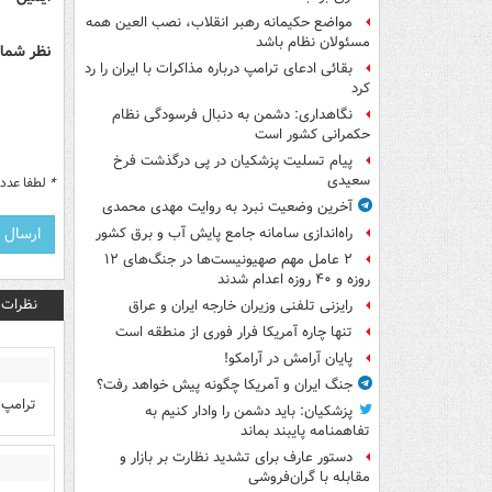
مواضع حکیمانه رهبر انقلاب، نصب العین همه
مسئولان نظام باشد
نظر شما 
بقائی ادعای ترامپ درباره مذاکرات با ایران را رد
کرد
نگاهداری: دشمن به دنبال فرسودگی نظام
حکمرانی کشور است
پیام تسلیت پزشکیان در پی درگذشت فرخ
سعیدی
*
لطفا عدد م
آخرین وضعیت نبرد به روایت مهدی محمدی
راه‌اندازی سامانه جامع پایش آب و برق کشور
۲ عامل مهم صهیونیست‌ها در جنگ‌های ۱۲
روزه و ۴۰ روزه اعدام شدند
نظرات
رایزنی تلفنی وزیران خارجه ایران و عراق
تنها چاره آمریکا فرار فوری از منطقه است
پایان آرامش در آرامکو!
جنگ ایران و آمریکا چگونه پیش خواهد رفت؟
ترامپ 
پزشکیان: باید دشمن را وادار کنیم به
تفاهم‎نامه پایبند بماند
دستور عارف برای تشدید نظارت بر بازار و
مقابله با گران‌فروشی