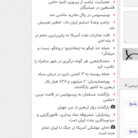
عصبانیت ترامپ از پیروزی نامزد حامی
فلسطین در میشیگان
وینیسیوس در رئال مادرید ماندنی شد
ترامپ وعدۀ تسلیم ایران داد، تحقیر نصیبش
شد
افت صادرات نفت آمریکا به پایین‌ترین حجم در
۸ ماه اخیر
حمله تند فیگو به اینفانتینو: دروغگو، پَست‌ و
حیله‌گر!
حشدالشعبی هر گونه درگیری در شهر سامراء را
تکذیب کرد
حمله روسیه به ۳ کشتی باری در دریای سیاه
پورجمشیدیان: ۲ میلیون و ۸۲۸ هزار زائر
بررسی: 0
اربعین به کشور بازگشتند
بازگشت مسلمان به پرسپولیس در قامت مربی
+عکس
پاسخ
بازگشت زوار اربعین از مرز مهران
پزشکیان: مشروطه نماد بیداری، قانون‌گرایی و
مردم‌سالاری ملت ایران است
ذخایر موشکی آمریکا در جنگ با ایران تمام
پاسخ
شده است