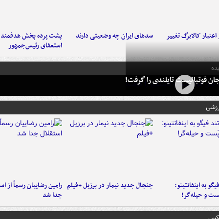
اعتبار کالابرگ تغییر
سدهای ایران چه وضعیتی دارند
پشت پرده پخش هدفمند ش
استعفای رئیس‌جمهور
ده
ان فوتبالیست تایلندی را گرفت!
رزشی
یگو به اینفانتینو:
جنجال جدید نیمار در برزیل +فیلم
رامین رضاییان رسماً از اس
ست‌ و حیله‌گر!
جدا شد
عکس