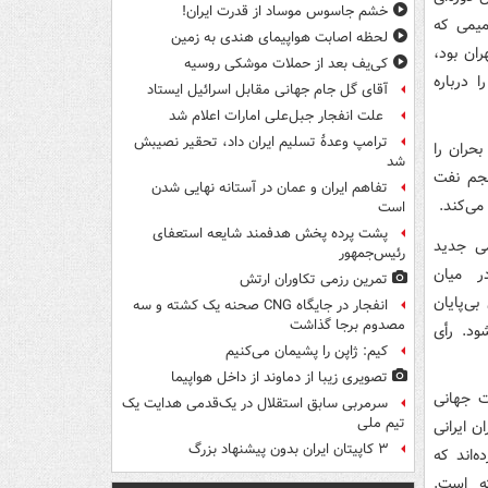
خشم جاسوس موساد از قدرت ایران!
میمی که
لحظه اصابت هواپیمای هندی به زمین
ران بود،
کی‌یف بعد از حملات موشکی روسیه
ا درباره
آقای گل جام جهانی مقابل اسرائیل ایستاد
علت انفجار جبل‌علی امارات اعلام شد
ترامپ وعدۀ تسلیم ایران داد، تحقیر نصیبش
بحران را
شد
نجم نفت
تفاهم ایران و عمان در آستانه نهایی شدن
می‌کند.
است
پشت پرده پخش هدفمند شایعه استعفای
می جدید
رئیس‌جمهور
ر میان
تمرین رزمی تکاوران ارتش
ی‌پایان
انفجار در جایگاه CNG صحنه یک کشته و سه
مصدوم برجا گذاشت
ود. رأی
کیم: ژاپن را پشیمان می‌کنیم
تصویری زیبا از دماوند از داخل هواپیما
ت جهانی
سرمربی سابق استقلال در یک‌قدمی هدایت یک
تیم ملی
ن ایرانی
۳ کاپیتان ایران بدون پیشنهاد بزرگ
‌اند که
ته است.