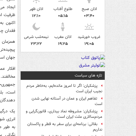
ایجاد می
اذان صبح
طلوع آفتاب
اذان ظهر
ظرفیت اشت
۱۲:۱۰
۰۵:۱۵
۰۳:۴۰
اکنون به 
فقدان چش
غروب خورشید
اذان مغرب
نیمه‌شب شرعی
همزمان با
۲۳:۲۲
۱۹:۲۵
۱۹:۰۵
پیچیده‌ت
جهان است،
افکار عم
تازه های سیاست
مخالفند
جمهوری‌خ
پزشکیان: اگر تا امروز مانده‌ایم، به‌خاطر مردم
نجیب ایران است
است، بلک
تفاهم ایران و عمان در آستانه نهایی شدن
دهندگان 
است
یک درگیر
پزشکیان: مشروطه نماد بیداری، قانون‌گرایی و
مردم‌سالاری ملت ایران است
انرژی شود
بقائی: برنامه‌ای برای سفر به قطر و پاکستان
به طور ص
نداریم
نگرانی ب