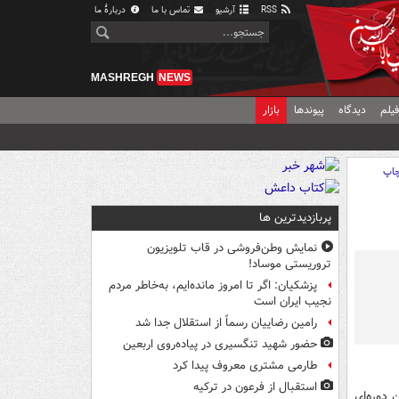
RSS
آرشیو
تماس با ما
دربارهٔ ما
MASHREGH
NEWS
یلم
دیدگاه
پیوندها
بازار
اپ
پربازدیدترین ها
نمایش وطن‌فروشی در قاب تلویزیون
تروریستی موساد!
پزشکیان: اگر تا امروز مانده‌ایم، به‌خاطر مردم
نجیب ایران است
رامین رضاییان رسماً از استقلال جدا شد
حضور شهید تنگسیری در پیاده‌روی اربعین
طارمی مشتری معروف پیدا کرد
استقبال از فرعون در ترکیه
 دوره‌ای