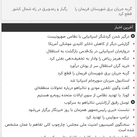
گربه جریان برق شهرستان فریمان را
رگبار و رعدوبرق در راه شمال کشور
قطع کرد
گذ
آخرین اخبار
درگیر شدن گردشگر اسپانیایی با نظامی صهیونیست
گزارشی دیگر از کاهش ذخایر کلیدی موشکی آمریکا
دروازه‌بان اسپانیایی در یک‌قدمی بازگشت به استقلال
تنگه هرمز ریاض را وادار به تخفیف‌دهی نفتی کرد
خرید گران استقلال سر از یونان درآورد
گربه جریان برق شهرستان فریمان را قطع کرد
استانبول میزبان سوپرجام اسپانیا شد
گفت وگوی تلفنی مودی و نتانیاهو درباره تحولات منطقه‌ای
کوبا: با تهدید نظامی از سوی ایالات متحده روبه‌رو هستیم
توسل رفیق آرژانتینی نتانیاهو به سرکوب
نشست خبری رئیس‌جمهور همزمان با روز خبرنگار برگزار می‌شود
ترامپ سوئیس را تهدید کرد
سخنگوی کمیسیون امنیت ملی مجلس: چارچوب کلی تفاهم با عمان مشخص
شده است