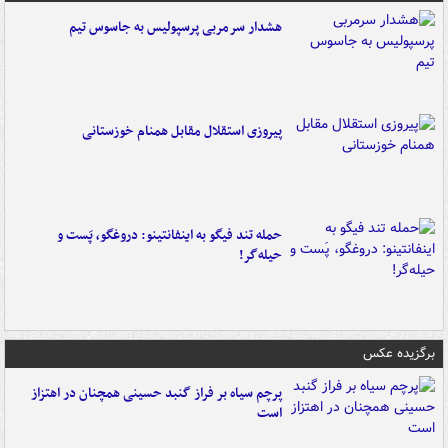
هشدار سرمربی پرسپولیس به جاسوس تیم
پیروزی استقلال مقابل همنام خوزستانی
حمله تند فیگو به اینفانتینو: دروغگو، پَست‌ و
حیله‌گر!
برگزیده عکس
پرچم سیاه بر فراز گنبد حسینی همچنان در اهتزاز
است