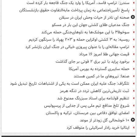
سندرز: ترامپ فاسد، آمریکا را وارد یک جنگ فاجعه بار کرده است
پاسخ تأمین‌اجتماعی به زمان پرداخت مابه‌التفاوت حقوق بازنشستگان
صحنه ای نادر از حیات وحش ایران در سبلان
جنگ مدعیان طلای کشتی جهان این بار در مسکو
سوخو۳۵ با این موشک‌ها به ناوهای‌جنگی حمله می‌کند
روسیه: به ۳ کشتی اوکراین حمله و ۲۰۳ پهپاد را سرنگون کردیم
ترامپ مقاله‌ای را با عنوان پیروزی خیالی در جنگ ایران بازنشر کرد
قیمت جهانی طلا امروز ۱۶ مرداد
برخورد پراید با تیر برق ۲ فوتی بر جای گذاشت
حمله سایبری گسترده به بورس آمریکا
صنعا: نیروهای ما در کمین‌ هستند
تلگراف: جنگ علیه ایران ممکن است به یکی از اشتباهات تاریخ تبدیل شود
ثبت تاریخی‌ترین کاهش تردد در تنگه هرمز
تنظیم قولنامه برای اسناد سبزرنگ ممنوع شد
شروع تلخ مدافع تیم ملی پس از جدایی از پرسپولیس
امضای توافق دفاعی بین عربستان، ترکیه و پاکستان
۱۰ خوشحالی گل زودتر از موعد
ایتالیا خرید رادار اسرائیلی را متوقف کرد