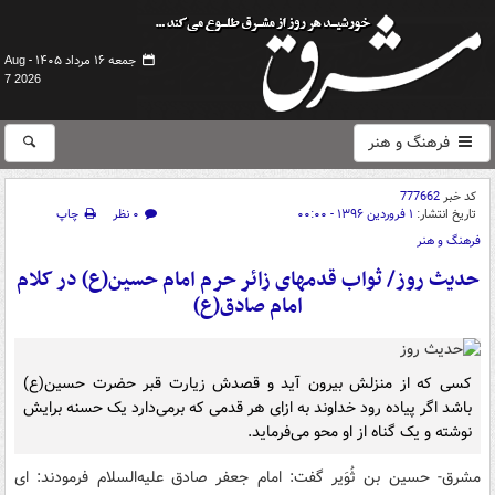
جمعه ۱۶ مرداد ۱۴۰۵ -
Aug
7 2026
فرهنگ و هنر
کد خبر
777662
تاریخ انتشار:
۱ فروردین ۱۳۹۶ - ۰۰:۰۰
۰ نظر
چاپ
فرهنگ و هنر
حدیث روز/ ثواب قدمهای زائر حرم امام حسین(ع) در کلام
امام صادق(ع)
کسی که از منزلش بیرون آید و قصدش زیارت قبر حضرت حسین(ع)
باشد اگر پیاده رود خداوند به ازای هر قدمی که برمی‌‏دارد یک حسنه برایش
نوشته و یک گناه از او محو می‌‏فرماید.
مشرق- حسین بن ثُوَیر گفت: امام جعفر صادق علیه‌السلام فرمودند: ای