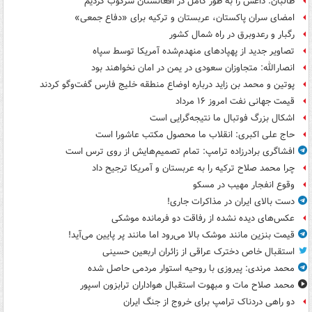
طالبان: داعش را به طور کامل در افغانستان سرکوب کردیم
امضای سران پاکستان، عربستان و ترکیه برای «دفاع جمعی»
رگبار و رعدوبرق در راه شمال کشور
تصاویر جدید از پهپادهای منهدم‌شده آمریکا توسط سپاه
انصارالله: متجاوزان سعودی در یمن در امان نخواهند بود
پوتین و محمد بن زاید درباره اوضاع منطقه خلیج فارس گفت‌وگو کردند
قیمت جهانی نفت امروز ۱۶ مرداد
اشکال بزرگ فوتبال ما نتیجه‌گرایی است
حاج علی اکبری: انقلاب ما محصول مکتب عاشورا است
افشاگری برادرزاده ترامپ: تمام تصمیم‌هایش از روی ترس است
چرا محمد صلاح ترکیه را به عربستان و آمریکا ترجیح داد
وقوع انفجار مهیب در مسکو
دست بالای ایران در مذاکرات جاری!
عکس‌های دیده نشده از رفاقت دو فرمانده‌ موشکی
قیمت بنزین مانند موشک بالا می‌رود اما مانند پر پایین می‌آید!
استقبال خاص دخترک عراقی از زائران اربعین حسینی
محمد مرندی: پیروزی با روحیه استوار مردمی حاصل شده
محمد صلاح مات و مبهوت استقبال هواداران ترابزون اسپور
دو راهی دردناک ترامپ برای خروج از جنگ ایران