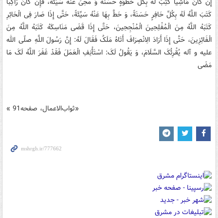
إِنْ کَانَ مَاشِیاً کُتِبَ لَهُ بِکُلِّ خُطْوَةٍ حَسَنَةٌ وَ مُحِیَ عَنْهُ سَیِّئَةٌ، فَإِنْ کَانَ رَاکِباً
کَتَبَ اللَّهُ لَهُ بِکُلِّ حَافِرٍ حَسَنَةً، وَ حَطَّ بِهَا عَنْهُ سَیِّئَةً، حَتَّی إِذَا صَارَ فِی الْحَائِرِ
کَتَبَهُ اللَّهُ مِنَ الْمُفْلِحِینَ الْمُنْجِحِینَ، حَتَّی إِذَا قَضَی مَنَاسِکَهُ کَتَبَهُ اللَّهُ مِنَ
الْفَائِزِینَ، حَتَّی إِذَا أَرَادَ الِانْصِرَافَ أَتَاهُ مَلَکٌ فَقَالَ لَهُ: إِنَّ رَسُولَ اللَّهِ صلّی الله
علیه و آله یُقْرِئُکَ السَّلَامَ، وَ یَقُولُ لَکَ: اسْتَأْنِفِ الْعَمَلَ فَقَدْ غَفَرَ اللَّهُ لَکَ مَا
مَضَی‏
«ثواب‌الاعمال، صفحه91 »