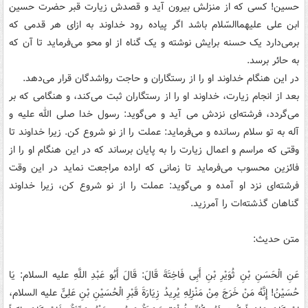
حسین! کسی که از منزلش بیرون آید و قصدش زیارت قبر حضرت حسین
ابن علی علیهماالسّلام باشد اگر پیاده رود خداوند به ازای هر قدمی که
برمی‌‏دارد یک حسنه برایش نوشته و یک گناه از او محو می‌‏فرماید تا آن که
به حائر برسد.
در این هنگام خداوند او را از رستگاران و حاجت رواشدگان قرار می‏‌دهد.
بعد از انجام زیارت، خداوند او را از رستگاران ثبت می‌کند، و هنگامی که بر
می‌گردد، فرشته‌ای نزدش می آید و می‌گوید: رسول خدا صلی الله علیه و
آله به تو سلام رسانده و می‌فرماید: عملت را از نو شروع کن. زیرا خداوند تا
وقتی که مراسم و اعمال زیارت را به پایان برساند که در این هنگام او را از
فائزین محسوب می‏‌فرماید تا زمانی که اراده مراجعت نماید در این وقت
فرشته‏‌ای نزد او آمده و می‏‌گوید: عملت را از نو شروع کن، زیرا خداوند
گناهان گذشته‌ات را آمرزید.
متن حدیث:
عَنِ الْحَسَنِ بْنِ ثُوَیْرِ بْنِ أَبِی فَاخِتَةَ قَالَ: قَالَ أَبُو عَبْدِ اللَّهِ علیه السلام: یَا
حُسَیْنُ! إِنَّهُ مَنْ خَرَجَ مِنْ مَنْزِلِهِ یُرِیدُ زِیَارَةَ قَبْرِ الْحُسَیْنِ بْنِ عَلِیٍّ علیه السلام،