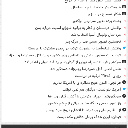
نقشه کشی برای فتنه و اصرار بر دروغ
طبیعت بکر جاده اسالم به خلخال
شکار تمساح در مالزی
پشت پرده تغییر سرمربی تراکتور
واکنش عربستان و قطر به بیانیه شورای امنیت درباره یمن
مرد سال والیبال آسیا انتخاب شد
نخستین تصویر مسی بعد از مرگ پدر
واکنش کنایه‌آمیز به عضویت ترکیه در پیمان مشترک با عربستان
توضیحات معاون امنیتی و انتظامی وزیر کشور درباره قتل حمیدرضا رجب زاده
سرکشی فرمانده سپاه تهران از گردان‌های پدافند هوایی لشکر ۲۷
عامل اصلی قتل حمیدرضا رجب‌زاده دستگیر شد
رویای اف-۳۵ ترکیه در بن‌بست
عراقچی: اکنون هیچ مذاکره‌ای با آمریکا نداریم
آمریکا نتوانست؛ دیگران هم نمی توانند
سرنگون‌کردن پهپاد اوکراینی با آتش رگبار روس‌ها
راز عبور مخفی جنگنده‌های ایرانی از چشم دشمن
از مظلوم‌نمایی براندازها تا افشای دروغ مراد ویسی
فیدان: ایران هدف پیمان دفاعی مکه نیست