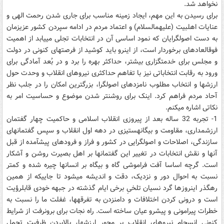
نخواهد شد.
برای رسیدن به این مهم، ایجاد زمینه مناسب برای جاری شدن رحمت الهی و
عنایات اهل‎بیت (علیهم‎السلام) و اعتماد مردم در ادامه سپردن کشور عزیزمان
به دست اصول‎گرایان که نمود اساسی آن در انتخابات‎ تجلی می‎یابد از اهمیت
فوق‎العاده‎ای برخوردار است، از این‎رو باید کوشید از فرصت‎‎های کنونی در دولت
و مجلس برای خدمت‎گزاری بیشتر، حداکثر بهره را برد و در بُعد آمادگی برای
ورود به رقابت انتخاباتی نیز با تفاهم حداکثری نیرو‎های انقلاب و وحدت حول
ارزش‎‎ها و انتخاب مطلوب نامزد‎های اصول‎گرا، بزرگ‎ترین امکان را در جلب نظر
آحاد مردم فراهم کرد. اینک برای روشن‎تر شدن موضوع و حساسیت امر به
نکاتی اشاره می‎کنم.
1- تجربه 32‎ ساله بعد از پیروزی انقلاب اسلامی و حاکمیت چهار گفتمان
ارزش‎مداری، مقاومت و بیگانه‎ستیزی در دهه اول انقلاب و سپس گفتمان‎‎های
سازندگی، اصلاحات و اصول‎گرایی در کشور و فراز و فرود‎های پیش‎آمده از قبل
آن‎ها و نقش انتخابات‎‎ در تغییر این گفتمان‎‎ها بر اهل بصیرت روشن و آشکار
است. گرچه اساسا آفت فراموشی گاه و بی‎گاه بر انسان‎‎ها چیره شده و کمتر
نسبت به احوال دور و نزدیک، دقت و اندیشه می‎شود تا جایی‎که از همین
رهگذر این‎روز‎ها گرد نسیان تلخیِ برخی ایام گذشته در جبهه خودی قابل‎رؤیت
است و درونی کردن اختلافات و دامن‎زدن به تفرقه‎ها، غفلت ما را نسبت به
خطرات پیرامونی و پیش‎رو عیان ساخته است. راه نجات برای برون‎رفت از شرایط
کنونی انسجام نیرو‎های انقلاب بر محور ارزش‎ها، بالابردن ظرفیت تحمل