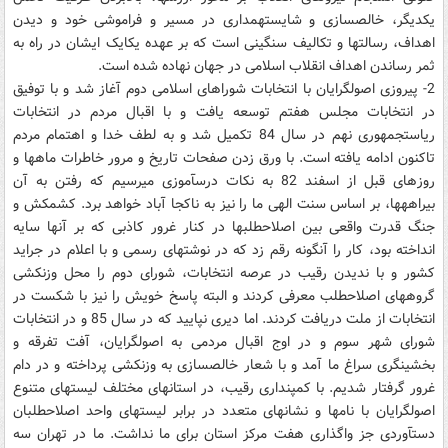
یکدیگر، خالص‎سازی و شایسته‎مداری در مسیر و فراموشی خود و دیدن
اهداف، رسالت‎‎ها و تکالیف سنگینی است که بر عهده یکایک ایشان در راه به
ثمر رساندن اهداف انقلاب اسلامی در جهان نهاده شده است.
2- پیروزی اصول‎گرایان با انتخابات شورا‎های اسلامی دوم آغاز شد و با توفیق
در انتخابات مجلس هفتم توسعه یافت و با اقبال مردم در انتخابات
ریاست‎جمهوری نهم در سال 84 تکمیل شد و به لطف خدا و اهتمام مردم
تا‎کنون ادامه یافته است. با ورق زدن صفحات تاریخ و مرور خاطرات ماه‎‎ها و
روز‎های قبل از اسفند 82 به نکات درس‎آموزی می‎رسیم که رفتن به آن
بیراهه‎‎ها، بر اساس سنت الهی ما را نیز به ناکجا آباد خواهد برد. کشمکش و
جنگ قدرت واقعی بین اصلاح‎طلب‎‎ها در کنار غرور کاذبی که بر آن‎ها سایه
انداخته بود، کار را آن‎گونه رقم زد که در نوشته‎ای رسمی و با اعلام در جراید
کشور و با ندیدن رقیب در عرصه انتخابات، شورای دوم را محل وزن‎کشی
گروه‎‎های اصلاح‎طلب معرفی کردند و البته پاسخ خویش را نیز با شکست در
انتخابات از ملت دریافت کردند. اما دیری نپایید که در سال 85 و در انتخابات
شورای شهر سوم و در اوج اقبال مردمی به اصول‎گرایان، آفت تفرقه و
بخشی‎نگری سراغ ما آمد و با شعار خالص‎سازی به وزن‎کشی پرداخته و در دام
غرور گرفتار شدیم. با کم‎پنداری رقیب، در استان‎های مختلف لیست‎‎های متنوع
اصول‎گرایان با نام‎‎ها و نشان‎‎های متعدد در برابر لیست‎‎های واحد اصلاح‎طلبان
دست‎آوردی جز واگذاری هفت مرکز استان برای ما نداشت. ما در تهران سه