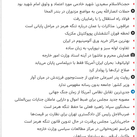
حجت‌الاسلام سعیدی: شهید خادمی مورد اعتماد و وثوق امام شهید بود
حملات انصارالله یمن به مواضع مزدوران در بندر المخا
فولاد راه استقلال را با رضاییان رفت
عراقچی: مذاکرات با عمان درباره تنگه هرمز در مراحل پایانی است
لحظه فوران آتشفشان پوپوکتپتل مکزیک
بهترین مراکز خرید ورق آلومینیوم در ایران
تفاوت لوله سبز و نیوپایپ به زبان ساده
همایش محرم و عاشورا در آینه اسناد وزارت امور خارجه
اولیانوف: بحران ایران-آمریکا فقط با دیپلماسی پایان می‌یابد
صلاح ترک‌ها را پولدار کرد
روایت پدر امیرعلی جداوی از جست‌وجوی فرزندش در میان آوار
وزیر کشور: جامعه بدون رسانه مفهومی ندارد
جدی‌ترین تقابل نظامی آمریکا از زمان جنگ جهانی
مصوبه جدید مجلس برای ضبط اموال و دارایی عاملان جنایات بین‌المللی
سخنگوی سپاه: راهبرد فعلی ما حفظ تنگه هرمز است
ضرب‌الاجل رئیس کل دادگستری تهران برای نظارت بر قیمت‌ها
حاجی‌بابایی: مجلس پرقدرت در حال تدوین قانون تنگه هرمز است
مراسم تعزیه‌خوانی در مرکز مطالعات سیاسی وزارت خارجه
واکنش ابرقویی به پیشنهاد سپاهان