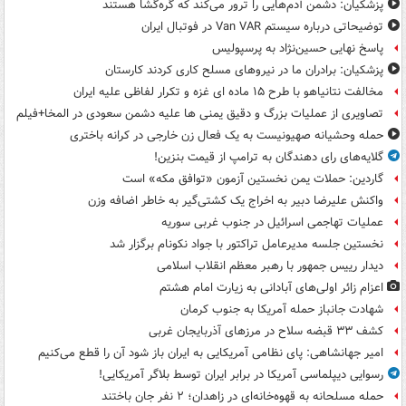
پزشکیان: دشمن آدم‌هایی را ترور می‌کند که گره‌گشا هستند
توضیحاتی درباره سیستم Van VAR در فوتبال ایران
پاسخ نهایی حسین‌نژاد به پرسپولیس
پزشکیان: برادران ما در نیروهای مسلح کاری کردند کارستان
مخالفت نتانیاهو با طرح ۱۵ ماده ای غزه و تکرار لفاظی علیه ایران
تصاویری از عملیات بزرگ و دقیق یمنی ها علیه دشمن سعودی در المخا+فیلم
حمله وحشیانه صهیونیست به یک فعال زن خارجی در کرانه باختری
گلایه‌های رای دهندگان به ترامپ از قیمت بنزین!
گاردین: حملات یمن نخستین آزمون «توافق مکه» است
واکنش علیرضا دبیر به اخراج یک کشتی‌گیر به خاطر اضافه وزن
عملیات تهاجمی اسرائیل در جنوب غربی سوریه
نخستین جلسه مدیرعامل تراکتور با جواد نکونام برگزار شد
دیدار رییس جمهور با رهبر معظم انقلاب اسلامی
اعزام زائر اولی‌های آبادانی به زیارت امام هشتم
شهادت جانباز حمله آمریکا به جنوب کرمان
کشف ۳۳ قبضه سلاح در مرزهای آذربایجان غربی
امیر جهانشاهی: پای نظامی آمریکایی به ایران باز شود آن را قطع می‌کنیم
رسوایی دیپلماسی آمریکا در برابر ایران توسط بلاگر آمریکایی!
حمله مسلحانه به قهوه‌خانه‌ای در زاهدان؛ ۲ نفر جان باختند