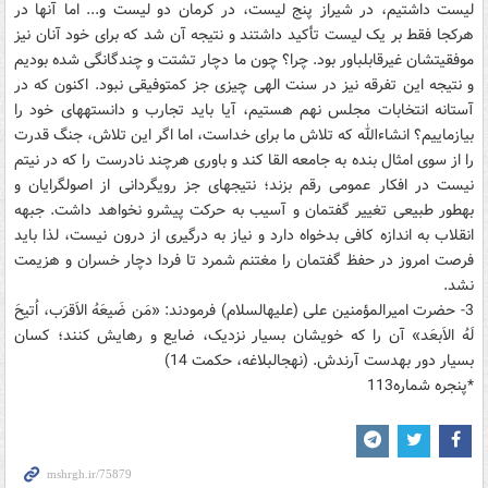
لیست داشتیم، در شیراز پنج لیست، در کرمان دو لیست و... اما آن‎ها در
هرکجا فقط بر یک لیست تأکید داشتند و نتیجه آن شد که برای خود آنان نیز
موفقیت‎شان غیرقابل‎باور بود. چرا؟ چون ما دچار تشتت و چندگانگی شده بودیم
و نتیجه این تفرقه نیز در سنت الهی چیزی جز کم‎توفیقی نبود. اکنون که در
آستانه انتخابات مجلس نهم هستیم، آیا باید تجارب و دانسته‎‎های خود را
بیازماییم؟ ان‎شاءالله که تلاش ما برای خداست، اما اگر این تلاش، جنگ قدرت
را از سوی امثال بنده به جامعه القا کند و باوری هرچند نادرست را که در نیتم
نیست در افکار عمومی رقم بزند؛ نتیجه‎ای جز رویگردانی از اصول‎گرایان و
به‎طور طبیعی تغییر گفتمان و آسیب به حرکت پیش‎رو نخواهد داشت. جبهه
انقلاب به اندازه کافی بدخواه دارد و نیاز به درگیری از درون نیست، لذا باید
فرصت امروز در حفظ گفتمان را مغتنم شمرد تا فردا دچار خسران و هزیمت
نشد.
3- حضرت امیر‎المؤمنین علی (علیه‎السلام) فرمودند: «مَن ضَیعَهُ الاَقرَب، اُتیحَ
لَهُ الاَبعَد» آن را که خویشان بسیار نزدیک، ضایع و رهایش کنند؛ کسان
بسیار دور به‎دست آرندش. (نهج‎البلاغه، حکمت 14)
*پنجره شماره113