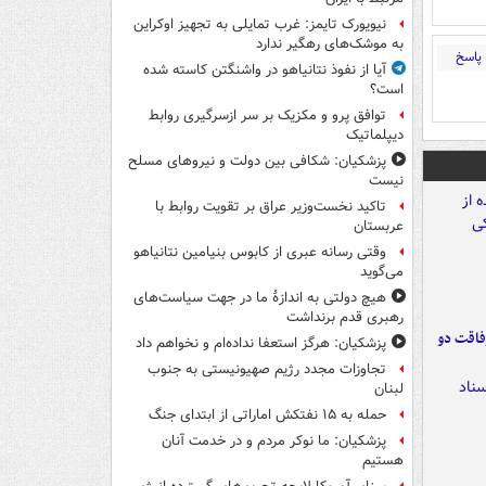
نیویورک تایمز: غرب تمایلی به تجهیز اوکراین
به موشک‌های رهگیر ندارد
پاسخ
آیا از نفوذ نتانیاهو در واشنگتن کاسته شده
است؟
توافق پرو و مکزیک بر سر ازسرگیری روابط
دیپلماتیک
پزشکیان: شکافی بین دولت و نیروهای مسلح
نیست
تاکید نخست‌وزیر عراق بر تقویت روابط با
عربستان
وقتی رسانه عبری از کابوس بنیامین نتانیاهو
می‌گوید
هیچ دولتی به اندازۀ ما در جهت سیاست‌های
رهبری قدم برنداشت
فاقت دو
پزشکیان: هرگز استعفا نداده‌ام و نخواهم داد
تجاوزات مجدد رژیم صهیونیستی به جنوب
لبنان
حمله به ۱۵ نفتکش‌ اماراتی از ابتدای جنگ
پزشکیان: ما نوکر مردم و در خدمت آنان
هستیم