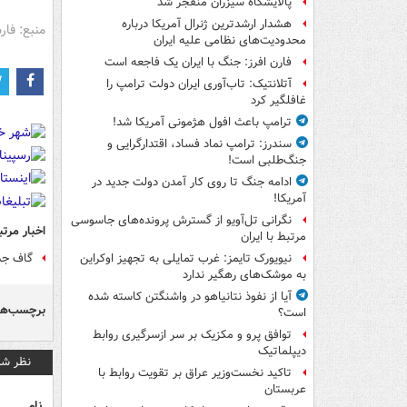
پالایشگاه سیزران منفجر شد
هشدار ارشدترین ژنرال آمریکا درباره
منبع: فا
محدودیت‌های نظامی علیه ایران
فارن افرز: جنگ با ایران یک فاجعه است
آتلانتیک: تاب‌آوری ایران دولت ترامپ را
غافلگیر کرد
ترامپ باعث افول هژمونی آمریکا شد!
سندرز: ترامپ نماد فساد، اقتدارگرایی و
جنگ‌طلبی است!
ادامه جنگ تا روی کار آمدن دولت جدید در
آمریکا!
نگرانی تل‌آویو از گسترش پرونده‌های جاسوسی
اخبار مرتب
مرتبط با ایران
گاف جدی
نیویورک تایمز: غرب تمایلی به تجهیز اوکراین
به موشک‌های رهگیر ندارد
آیا از نفوذ نتانیاهو در واشنگتن کاسته شده
برچسب‌ها
است؟
توافق پرو و مکزیک بر سر ازسرگیری روابط
دیپلماتیک
نظر شم
تاکید نخست‌وزیر عراق بر تقویت روابط با
عربستان
نام