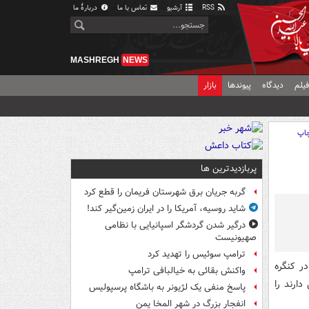
RSS
آرشیو
تماس با ما
دربارهٔ ما
MASHREGH
NEWS
یلم
دیدگاه
پیوندها
بازار
اپ
پربازدیدترین ها
گربه جریان برق شهرستان فریمان را قطع کرد
شاید روسیه، آمریکا را در ایران زمین‌گیر کند!
درگیر شدن گردشگر اسپانیایی با نظامی
صهیونیست
ترامپ سوئیس را تهدید کرد
ر کنگره
واکنش بقائی به خیالبافی ترامپ
دارند را
پاسخ منفی یک لژیونر به باشگاه پرسپولیس
انفجار بزرگ در شهر المخا یمن