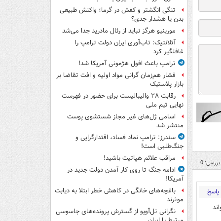
تنگی انگشتر و کفش در گرما؛ واکنش طبیعی
بدن یا هشدار جدی؟
مورینیو هرگز نباید از رئال مادرید جدا می‌شد
آتلانتیک: تاب‌آوری ایران دولت ترامپ را
غافلگیر کرد
ترامپ باعث افول هژمونی آمریکا شد!
فشار هم‌زمان گرانی مواد اولیه و افت تقاضا بر
بازار پلاستیک
رقابت ۲۸ والیبالیست برای حضور در فهرست
نهایی تیم ملی
اسامی ژل‌های غیر مجاز شستشوی پوست
منتشر شد
سندرز: ترامپ نماد فساد، اقتدارگرایی و
جنگ‌طلبی است!
مراقب علائم هپاتیت باشید!
بررسی: 0
ادامه جنگ تا روی کار آمدن دولت جدید در
آمریکا!
باغچه‌های خانگی در کاهش خطر ابتلا به دیابت
پاسخ
موثرند
اند
نگرانی تل‌آویو از گسترش پرونده‌های جاسوسی
مرتبط با ایران