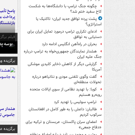
چگونه جنگ ترامپ با دانشگاه‌ها به شکست
پاسخ تأمین
کاخ سفید ختم شد؟
پرداخت ما
پشت پرده توافق جدید ایران؛ تاکتیک یا
بازنشستگا
استراتژی؟
ادعای تکراری ترامپ درمورد تمایل ایران برای
فیلم برگزی
دستیابی به توافق
بوسه‌ پ
بحران در راه‌آهن انگلیس ادامه دارد
هشدار نمایندگان جمهوری‌خواه به ترامپ درباره
جنگ علیه ایران
برگزیده و
گزارشی دیگر از کاهش ذخایر کلیدی موشکی
آمریکا
گفت وگوی تلفنی مودی و نتانیاهو درباره
تحولات منطقه‌ای
کوبا: با تهدید نظامی از سوی ایالات متحده
روبه‌رو هستیم
ترامپ سوئیس را تهدید کرد
هشدار سرم
طالبان: داعش را به طور کامل در افغانستان
جاسوس تی
سرکوب کردیم
امضای سران پاکستان، عربستان و ترکیه برای
«دفاع جمعی»
برگزیده 
پوتین و محمد بن زاید درباره اوضاع منطقه