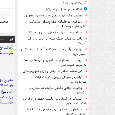
آمریکا تبدیل شد!
شکاف‌های عمیق در اسرائیل!
هشدار مقام ارشد یمن به عربستان سعودی
عوضش م
اردوغان: توافقنامه مکه پذیرای مشارکت
کشورهای دوست است
ادعای بسنت درباره توافق ایران و آمریکا
تاثیرات منفی جنگ علیه ایران بر بازار کار
این مطالب
آمریکا
روبیو در رأس فشار حداکثری آمریکا برای تغییر
مسیر کوبا
نبرد ما علیه طرح سلطه‌جویی عربستان است،
نه مردم جنوب یمن
دور هفتم مذاکرات لبنان و رژیم صهیونیستی
ترامپ و سودای پیروزی در انتخابات
تشریح جز
میان‌دوره‌ای
بازنشستگ
جزئیات توافق دفاعی ترکیه، عربستان و
پاکستان
زلنسکی در انتخابات ریاست جمهوری اوکراین
شکست می‌خورد
ادعاهای عربستان درباره توافق مشترک با
ترکیه و پاکستان