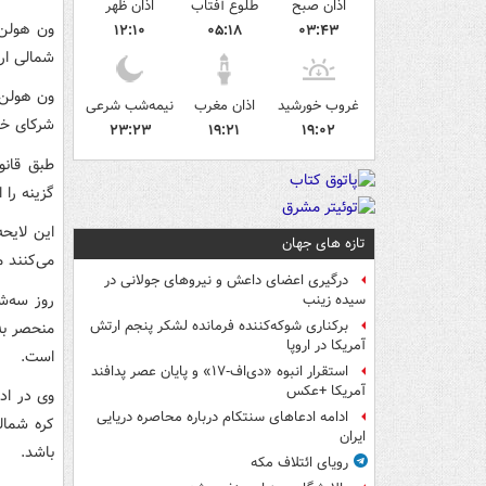
اذان صبح
طلوع آفتاب
اذان ظهر
ون هولن ا
۱۲:۱۰
۰۵:۱۸
۰۳:۴۳
شمالی ارا
ون هولن 
غروب خورشید
اذان مغرب
نیمه‌شب شرعی
شرکای خو
۲۳:۲۳
۱۹:۲۱
۱۹:۰۲
طبق قانو
گزینه را 
این لایح
تازه های جهان
می‌کنند م
درگیری اعضای داعش و نیروهای جولانی در
روز سه‌ش
سیده زینب
برکناری شوکه‌کننده فرمانده لشکر پنجم ارتش
آمریکا در اروپا
است.
استقرار انبوه «دی‌اف‑۱۷» و پایان عصر پدافند
آمریکا +عکس
وی در اد
ادامه ادعاهای سنتکام درباره محاصره دریایی
کره شمال
ایران
باشد.
رویای ائتلاف مکه