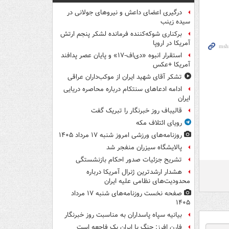
درگیری اعضای داعش و نیروهای جولانی در
سیده زینب
برکناری شوکه‌کننده فرمانده لشکر پنجم ارتش
آمریکا در اروپا
استقرار انبوه «دی‌اف‑۱۷» و پایان عصر پدافند
آمریکا +عکس
تشکر آقای شهید ایران از موکب‌داران عراقی
ادامه ادعاهای سنتکام درباره محاصره دریایی
ایران
قالیباف روز خبرنگار را تبریک گفت
رویای ائتلاف مکه
روزنامه‌های ورزشی امروز ‌شنبه ۱۷ مرداد ۱۴۰۵
پالایشگاه سیزران منفجر شد
تشریح جزئیات صدور احکام بازنشستگی
هشدار ارشدترین ژنرال آمریکا درباره
محدودیت‌های نظامی علیه ایران
صفحه نخست روزنامه‌های شنبه ۱۷ مرداد
۱۴۰۵
بیانیه سپاه پاسداران به مناسبت روز خبرنگار
فارن افرز: جنگ با ایران یک فاجعه است