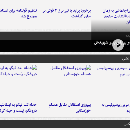
‌اجتماعی به زمان
برخورد پراید با تیر برق ۲ فوتی بر
تنظیم قولنامه برای اسناد
به‌التفاوت حقوق
جای گذاشت
ممنوع شد
ن
ده
در بر پای پسر شهیدش
رزشی
ربی پرسپولیس به
پیروزی استقلال مقابل همنام
حمله تند فیگو به اینفانتین
م
خوزستانی
دروغگو، پَست‌ و حیله‌گر!
عکس