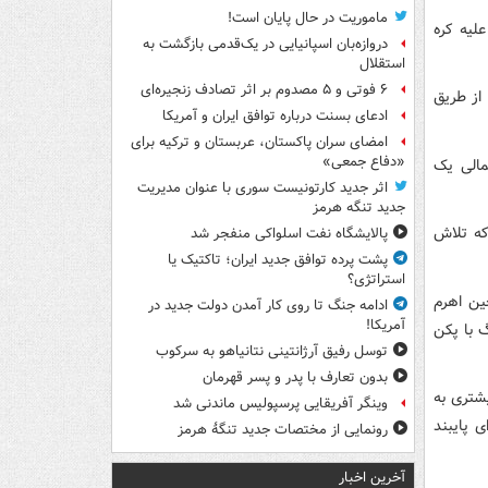
ماموریت در حال پایان است!
علیه کره
دروازه‌بان اسپانیایی در یک‌قدمی بازگشت به
استقلال
۶ فوتی و ۵ مصدوم بر اثر تصادف زنجیره‌ای
از طریق
ادعای بسنت درباره توافق ایران و آمریکا
امضای سران پاکستان، عربستان و ترکیه برای
«دفاع جمعی»
مالی یک
اثر جدید کارتونیست سوری با عنوان مدیریت
جدید تنگه هرمز
که تلاش
پالایشگاه نفت اسلواکی منفجر شد
پشت پرده توافق جدید ایران؛ تاکتیک یا
استراتژی؟
ین اهرم
ادامه جنگ تا روی کار آمدن دولت جدید در
آمریکا!
 پیونگ‌یانگ با پکن
توسل رفیق آرژانتینی نتانیاهو به سرکوب
بدون تعارف با پدر و پسر قهرمان
شتری به
وینگر آفریقایی پرسپولیس ماندنی شد
 پایبند
رونمایی از مختصات جدید تنگۀ هرمز
آخرین اخبار