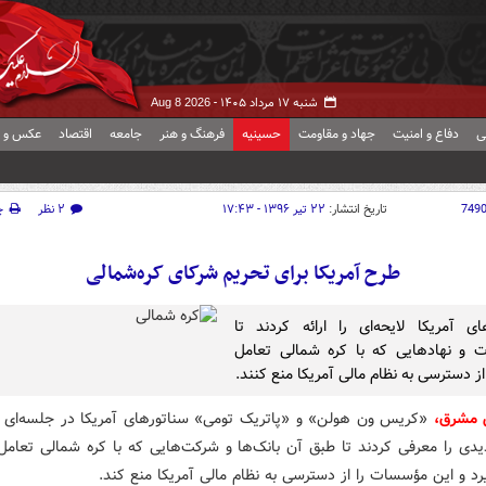
شنبه ۱۷ مرداد ۱۴۰۵ -
Aug 8 2026
ی
دفاع و امنیت
جهاد و مقاومت
حسینیه
فرهنگ و هنر
جامعه
اقتصاد
عکس و ف
749
تاریخ انتشار:
۲۲ تیر ۱۳۹۶ - ۱۷:۴۳
۲ نظر
چ
طرح آمریکا برای تحریم شرکای کره‌شمالی
ای آمریکا لایحه‌ای را ارائه کردند تا
 و نهادهایی که با کره شمالی تعامل
 از دسترسی به نظام مالی آمریکا منع کنند.
ش مشرق،
«کریس ون هولن» و «پاتریک تومی» سناتورهای آمریکا در جلسه‌ای د
یدی را معرفی کردند تا طبق آن بانک‌ها و شرکت‌هایی که با کره شمالی تعامل 
د و این مؤسسات را از دسترسی به نظام مالی آمریکا منع کند.