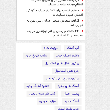
درخواست عامری برای تعویق عملیات
انتقام‌جویانه علیه عربستان
دستور ترامپ برای تحقیق درباره چگونگی
افشای کمبود تسلیحات
ائتلاف سعودی مدعی حمله ارتش یمن به
نجران شد
۲۲ کشته و زخمی بر اثر تیراندازی در یک
مدرسه در تایلند+ فیلم
آپ آهنگ
موزیک شاه
دانلود آهنگ جدید
سایت تاریخ ایران
بهترین هتل های استانبول
رزرو هتل استانبول
بهترین جراح بینی ترمیمی
آهنگ های جدید
دانلود آهنگ جدید
پرشین هتل
ثبت نام بیمه اربعین
آهنگ جدید
مزایده خودرو
خرید بلیط استخر