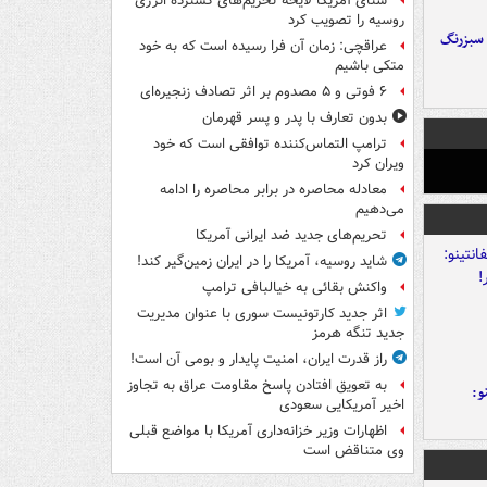
سنای آمریکا لایحه تحریم‌های گسترده انرژی
روسیه را تصویب کرد
 سبزرنگ
عراقچی: زمان آن فرا رسیده است که به خود
متکی باشیم
۶ فوتی و ۵ مصدوم بر اثر تصادف زنجیره‌ای
بدون تعارف با پدر و پسر قهرمان
ترامپ التماس‌کننده توافقی است که خود
ویران کرد
معادله محاصره در برابر محاصره را ادامه
می‌دهیم
تحریم‌های جدید ضد ایرانی آمریکا
شاید روسیه، آمریکا را در ایران زمین‌گیر کند!
واکنش بقائی به خیالبافی ترامپ
اثر جدید کارتونیست سوری با عنوان مدیریت
جدید تنگه هرمز
راز قدرت ایران، امنیت پایدار و بومی آن است!
به تعویق افتادن پاسخ مقاومت عراق به تجاوز
و:
اخیر آمریکایی سعودی
اظهارات وزیر خزانه‌داری آمریکا با مواضع قبلی
وی متناقض است