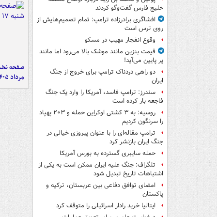
خلیج فارس گفت‌وگو کردند
افشاگری برادرزاده ترامپ: تمام تصمیم‌هایش از
روی ترس است
وقوع انفجار مهیب در مسکو
قیمت بنزین مانند موشک بالا می‌رود اما مانند
پر پایین می‌آید!
دو راهی دردناک ترامپ برای خروج از جنگ
مرداد ۱۴۰۵
ایران
سندرز: ترامپ فاسد، آمریکا را وارد یک جنگ
فاجعه بار کرده است
روسیه: به ۳ کشتی اوکراین حمله و ۲۰۳ پهپاد
را سرنگون کردیم
ترامپ مقاله‌ای را با عنوان پیروزی خیالی در
جنگ ایران بازنشر کرد
حمله سایبری گسترده به بورس آمریکا
تلگراف: جنگ علیه ایران ممکن است به یکی از
اشتباهات تاریخ تبدیل شود
امضای توافق دفاعی بین عربستان، ترکیه و
پاکستان
ایتالیا خرید رادار اسرائیلی را متوقف کرد