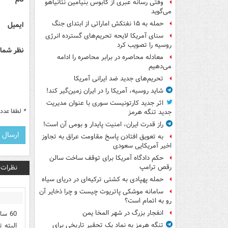
وقتی رسانه عبری از کابوس بنیامین نتانیاهو
می‌گوید
حمله به ۱۵ نفتکش‌ اماراتی از ابتدای جنگ
ایمیل
سنای آمریکا لایحه تحریم‌های گسترده انرژی
روسیه را تصویب کرد
نظر شما 
معادله محاصره در برابر محاصره را ادامه
می‌دهیم
تحریم‌های جدید ضد ایرانی آمریکا
شاید روسیه، آمریکا را در ایران زمین‌گیر کند!
اثر جدید کارتونیست سوری با عنوان مدیریت
*
لطفا عدد م
جدید تنگه هرمز
راز قدرت ایران، امنیت پایدار و بومی آن است!
به تعویق افتادن پاسخ مقاومت عراق به تجاوز
اخیر آمریکایی سعودی
حکم دادگاه آمریکا برای توقف ساخت سالن
نظرات
رقص ترامپ
حمله پهپادی به کشتی ترکیه‌ای در دریای سیاه
سامانه موشکی پاتریوت چیست و چرا ذخایر آن
رو به اتمام است؟
انفجار بزرگ در شهر المخا یمن
60 س
البته 
تنگه هرمز به نماد یک تحقیر تاریخی برای