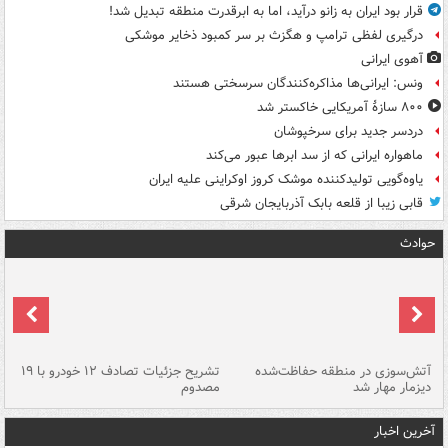
قرار بود ایران به زانو درآید، اما به ابرقدرت منطقه تبدیل شد!
درگیری لفظی ترامپ و هگزث بر سر کمبود ذخایر موشکی
آهوی ایرانی
ونس: ایرانی‌ها مذاکره‌کنندگان سرسختی هستند
۸۰۰ سازۀ آمریکایی خاکستر شد
دردسر جدید برای سرخپوشان
ماهواره ایرانی که از سد ابرها عبور می‌کند
یاوه‌گویی تولیدکننده موشک کروز اوکراینی علیه ایران
قابی زیبا از قلعه بابک آذربایجان شرقی
حوادث
تصادف مرگبار در محور اهواز–شوش ۲
آتش‌سوزی در منطقه حفاظت‌شده
تشریح جزئیات تصادف ۱۲ خودرو با ۱۹
پا
دیزمار مهار شد
مصدوم
آخرین اخبار