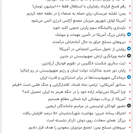
رقم فسخ قرارداد رضاییان با استقلال فقط ۱۰۰میلیون تومان!
یمن: نقشه عربستان برای حمله به صنعاء را در نطفه خفه کردیم
آمریکا اوایل شهریور میزبان مجمع آژانس انرژی اتمی می‌شود
بازسازی پالایشگاه سوم پارس جنوبی کلید خورد
چالش بزرگ آمریکا در تأمین مهمات و موشک
نیروهای مسلح عراق به حال آماده‌باش درآمدند
روایتی از تحول سیاسی اجتماعی در آمریکا!
ادامه ویرانگری ارتش صهیونیستی در جنین
ثبت سالروز شکست انگلیس در تقویم فوتبال آرژانتین
پایان دور جدید مذاکرات دولت لبنان و رژیم صهیونیستی در رم ایتالیا
درماندگی صهیونیست‌ها در برابر استراتژی و قدرت ایران
سناتور آمریکایی: ترامپ نماد فساد، اقتدارگرایی و جنگ طلبی است +فیلم
چرا آمریکا نمی‌تواند اراده خود را در تنگه هرمز به ایران تحمیل کند؟
آمریکا: از پرتاب موشکی کره شمالی مطلع هستیم
حضور کودکان اوتیسمی در مراسم جاماندگان اربعین
اعتراف رسانه عبری: مهاجرت شهرک‌نشینان ۵۰ درصد افزایش یافت
برزگر: همای سعادت روی دوش تارتار نشسته است
نیروهای مسلح یمن: تجمع مزدوران سعودی را هدف قرار دادیم