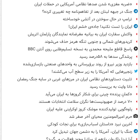
«ضربه مغزی» شدن صدها نظامی آمریکایی در حملات ایران
جنگ در جبهه لبنان بعد از تفاهم‌نامه چه تغییری کرده؟
ترامپ در حال سوختن در آتشی خودساخته
ایران را تست نکنید! جاده‌ی خشم ایران!
واکنش سفارت ایران به بیانیه مغرضانه نمایندگان پارلمان اتریش
کریدورهای شمالی و جنوبی تنگه هرمز حذف می‌شوند
پاسخ قاطع ملیحه محمدی به نسخه تسلیم‌طلبی روی آنتن BBC
پرشدگی سدها به ۵۸درصد رسید
بازدید وزیر نیرو از روند برق‌رسانی به واحدهای صنعتی بازسازی‌شده
زنجیرهایی که آمریکا را به زیر سطح آب می‌کشند!
تثبیت دستاوردهای نظامی ایران در مرزهای غربی در سایه جنگ رمضان
دانا وایت به بن‌بست رسید
«کمانِ پرنده» چینی برای شکار کروزها به ایران می‌آید
۷۰ درصد از صهیونیست‌ها نگران سلامت انتخابات هستند
یاوه‌گویی تولیدکننده موشک کروز اوکراینی علیه ایران
حرم امیرالمومنین محیای آخر صفر شد
آخرین نبرد «داستان اسباب‌بازی» برای نجات کودکی
جنگ با ایران، آمریکا را به دشمن جهان تبدیل کرد
آیا تینا پاکروان بازهم از ساترا مجوز فعالیت می‌گیرد؟