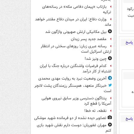
بازتاب «پیمان دفاعی مکه» در رسانه‌های
کود
ترکیه
حبت
وزارت دفاع: ایران در میدان دفاع مقتدر خواهد
ماند
بیل مکانیکی ارتش صهیونی واژگون شد
مقصد جدید پسر زیدان
پاسخ
رسانه عبری زبان: روزهای سختی در انتظار
ارتش اسرائیل است
چین ونیز شد!
کدام فرضیات واشنگتن درباره جنگ با ایران
اشتباه از کار درآمد
آخرین وضعیت نبرد به روایت مهدی محمدی
خبرنگار متعهد، هم‌سنگر رزمندگان پشت لانچر
است
ه
پنتاگون دسترسی وزیر سابق نیروی هوایی
آمریکا را قطع کرد
نقطه، ته خط!
تصاویر دیده‌ نشده از دو فرمانده شهید موشکی
پاسخ
مهران غفوریان: دوست دارم نقش شهید بازی
کنم