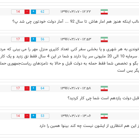
۱۲:۲۲ - ۱۳۹۶/۰۳/۰۷
14
62
اینکه هنوز هم امار هاش تا سال 92 ... آمار دولت خودتون چی شد پ؟
۱۲:۵۳ - ۱۳۹۶/۰۳/۰۷
17
56
خوندی به هر شهری و یا بخشی سفر کنی تعداد کثیری منزل مهر را می بینی که مردم
حداقل سرمایه 10 الی 20 ملیونی سر پنا دارند و شما در این 4 سال فقط نق زدید 
 بگو و تخصص شما فقط حمله به دولت قبل و حالا به نامزدهای ریاست‌جمهوری حمل
یگر بس است
۱۲:۵۸ - ۱۳۹۶/۰۳/۰۷
17
64
بل دولت یازدهم است شما چی کار کردید؟
۱۳:۰۶ - ۱۳۹۶/۰۳/۰۷
14
53
 این هم انتظاری از ایشون نیست چه کند بینوا همین را دارد