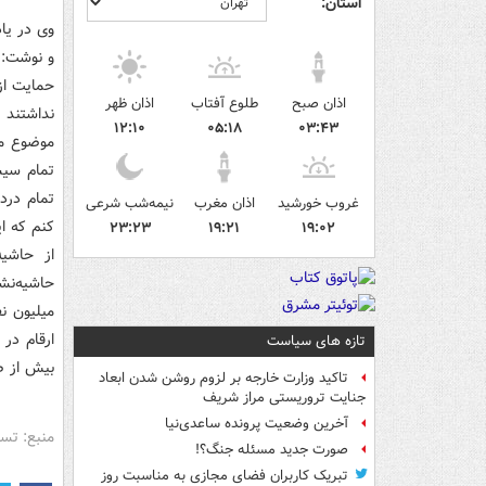
استان:
وی در یاد
حمایت از 
اذان صبح
طلوع آفتاب
اذان ظهر
نداشتند 
۱۲:۱۰
۰۵:۱۸
۰۳:۴۳
موضوع می
تمام سیس
تمام درد
غروب خورشید
اذان مغرب
نیمه‌شب شرعی
کنم که ای
۲۳:۲۳
۱۹:۲۱
۱۹:۰۲
از حاشی
تازه های سیاست
بیش از ص
تاکید وزارت خارجه بر لزوم روشن شدن ابعاد
جنایت تروریستی مراز شریف
آخرین وضعیت پرونده ساعدی‌نیا
منبع: تس
صورت جدید مسئله جنگ؟!
تبریک کاربران فضای مجازی به مناسبت روز