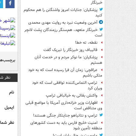
خبرنگار
پزشکیان: جنایات امروز واشنگتن را هم محکوم
کنید
آخرین وضعیت نبرد به روایت مهدی محمدی
خبرنگار متعهد، هم‌سنگر رزمندگان پشت لانچر
است
نقطه، ته خط!
قالیباف روز خبرنگار را تبریک گفت
پزشکیان: ما نوکر مردم و در خدمت آنان
برچسب‌ها
هستیم
عراقچی: زمان آن فرا رسیده است که به خود
متکی باشیم
نظر شم
ترامپ التماس‌کننده توافقی است که خود
ویران کرد
نام
واکنش بقائی به خیالبافی ترامپ
اظهارات وزیر خزانه‌داری آمریکا با مواضع قبلی
ایمیل
وی متناقض است
ترامپ و نتانیاهو جنایتکار جنگی هستند!
نظر شما 
امنیت خلیج فارس باید به دست کشورهای
منطقه تأمین شود
ماموریت در حال پایان است!