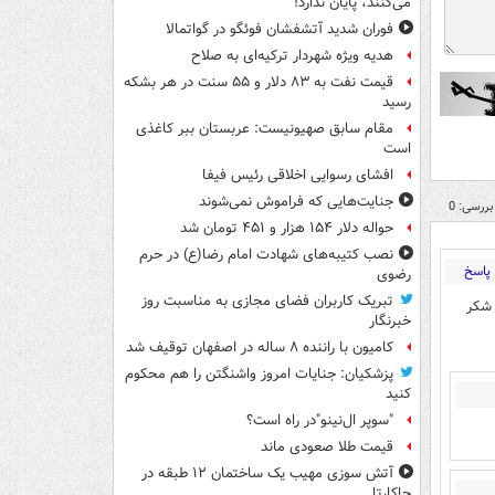
می‌کنند، پایان ندارد!
فوران شدید آتشفشان فوئگو در گواتمالا
هدیه ویژه شهردار ترکیه‌ای به صلاح
قیمت نفت به ۸۳ دلار و ۵۵ سنت در هر بشکه
رسید
مقام سابق صهیونیست: عربستان ببر کاغذی
است
افشای رسوایی اخلاقی رئیس فیفا
جنایت‌هایی که فراموش نمی‌شوند
بررسی: 0
حواله دلار ۱۵۴ هزار و ۴۵۱ تومان شد
نصب کتیبه‌های شهادت امام رضا(ع) در حرم
پاسخ
رضوی
تبریک کاربران فضای مجازی به مناسبت روز
 شکر
خبرنگار
کامیون با راننده ۸ ساله در اصفهان توقیف شد
پزشکیان: جنایات امروز واشنگتن را هم محکوم
کنید
"سوپر ال‌نینو"در راه است؟
قیمت طلا صعودی ماند
آتش سوزی مهیب یک ساختمان ۱۲ طبقه در
جاکارتا