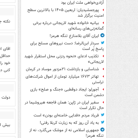
آزادی‌خواهی ملت ایران بود
پورجمشیدیان: اربعین ۱۴۰۵ با بالاترین سطح
امنیت برگزار شد
نکته جالب 
بیانیه خانواده شهید لاریجانی درباره برخی
گمانه‌زنی‌های رسانه‌ای
ایران آقای بلامنازع تنگه هرمز!
سردار ابن‌الرضا: دست نیروهای مسلح برای
اقای ا
پاسخ پُر است
تکذیب ادعای «نحوه ردزنی محل استقرار شهید
لاریجانی»
خود را
شناسایی و بازداشت ۲۱مزدور موساد در کرمان
کنی د
تهاتر ۱۶۷۳ میلیارد تومان از اموال شرکت‌های
تراستی
آجورلو: ایجاد دوقطبی «جنگ و صلح‌» بازی
دشمن است
دولت ق
سفیر ایران در ژاپن: همان فاجعه هیروشیما در
حال تکرار است
فریاد مردم «فدایی خامنه‌ای بودن» است
به یاد آن روز که به زیارت کربلا رفتی!
بیش از
جمهوری اسلامی نه از موشک می‌گذرد، نه از
تنگه هرمز!