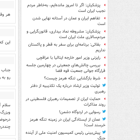
پزشکیان: اگر تا امروز مانده‌ایم، به‌خاطر مردم
نجیب ایران است
هر وقت
تفاهم ایران و عمان در آستانه نهایی شدن
است
پزشکیان: مشروطه نماد بیداری، قانون‌گرایی و
مردم‌سالاری ملت ایران است
این که
بقائی: برنامه‌ای برای سفر به قطر و پاکستان
نداریم
رایزنی وزیر امور خارجه ایتالیا با عراقچی
بررسی چالش‌های جمعیتی در چهارمین جلسه
جناب آ
قرارگاه جوانی جمعیت قوه قضا
رو به 
شرط بازگشایی تنگه هرمز چیست؟
توئیت وزیر ارشاد درباره یک تکذیبیه از دفتر
رهبری
حمایت ایران از تصمیمات رهبران فلسطینی در
روند مذاکرات
سلام آ
وبزرگ 
رسوایی در اردوگاه دشمن!
درحوضه
عمان از ایستادگی ایران در زمینه تنگه هرمز
خرسند است!
چنددرص
پیش‌بینی رئیس کمیسیون امنیت ملی از آینده
جنگ