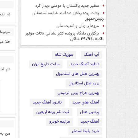
سفیر جدید پاکستان با مومنی دیدار کرد
پشت پرده پخش هدفمند شایعه استعفای
نه این
رئیس‌جمهور
مرزهای زبان و امنیت ملی
سیدرضا 
برگزاری دادگاه پرونده کثیرالشاکی «تات موتور
تاک» با ۲۹۷۹ شاکی
حلا می
آپ آهنگ
موزیک شاه
دانلود آهنگ جدید
سایت تاریخ ایران
دم آخو
بهترین هتل های استانبول
رزرو هتل استانبول
بهترین جراح بینی ترمیمی
آهنگ های جدید
دانلود آهنگ جدید
پرشین هتل
ثبت نام بیمه اربعین
آهنگ جدید
مزایده خودرو
خرید بلیط استخر
من به 