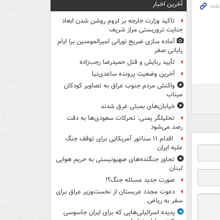
آخرین اخبار
تاکید وزارت خارجه بر لزوم روشن شدن ابعاد
جنایت تروریستی مراز شریف
آماده سازی ضریح نورانی امیرالمومنین برا ایام
پایانی صفر
تأیید ربایش و قتل حمیدرضا رجب‌زاده
آخرین وضعیت پرونده ساعدی‌نیا
واکنش مردم جنوب عراق به تصاویر کودکان
میناب
خیابان‌های بمبئی غرق شدند
تحلیلگر یمنی: تحرکات سعودی‌ها به دقت
رصد می‌شود
اقدام ۱۱ سناتور آمریکایی برای توقف جنگ
علیه ایران
تجاوز جنگنده‌های صهیونیستی به حریم هوایی
لبنان
صورت جدید مسئله جنگ؟!
دعوت مجدد عربستان از نخست‌وزیر عراق برای
سفر به ریاض
پدیده اسرائیلی‌هایی که برای ایران جاسوسی