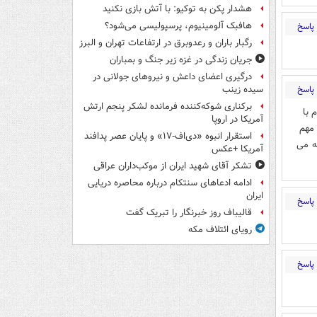
هشدار پکن به توکیو: با آتش بازی نکنید
هافبک آلومینیوم، پرسپولیسی می‌شود؟
پاسخ
رگبار باران و رعدوبرق در ارتفاعات تهران و البرز
جریان زندگی در غزه زیر جنگ و بمباران
درگیری اعضای داعش و نیروهای جولانی در
پاسخ
سیده زینب
برکناری شوکه‌کننده فرمانده لشکر پنجم ارتش
 با
آمریکا در اروپا
و یک کار مهم
استقرار انبوه «دی‌اف‑۱۷» و پایان عصر پدافند
ه می
آمریکا +عکس
تشکر آقای شهید ایران از موکب‌داران عراقی
ادامه ادعاهای سنتکام درباره محاصره دریایی
ایران
پاسخ
قالیباف روز خبرنگار را تبریک گفت
رویای ائتلاف مکه
پاسخ