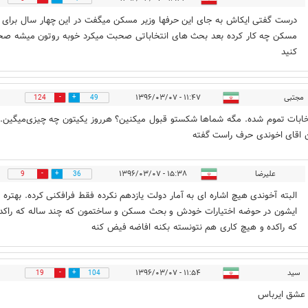
درست گفتی ایکاش به جای این حرفها وزیر مسکن میگفت در این چهار سال برای ر
مسکن چه کار کرده بعد بحث های انتخاباتی صحبت میکرد خوبه روتون میشه ص
کنید
مجتبی
۱۱:۴۷ - ۱۳۹۶/۰۳/۰۷
124
49
تخابات تموم شده. مگه شماها شکستو قبول میکنین؟ هرروز یکیتون چه چیزی‌میگین.
اقای اخوندی حرف راست گفته
علیرضا
۱۵:۳۸ - ۱۳۹۶/۰۳/۰۷
9
36
البته آخوندی هیچ اشاره ای به آمار دولت یازدهم نکرده فقط فرافکنی کرده. بهتره
ایشون در حوضه اختیارات خودش و بحث مسکن و ساختمون که چند ساله که راکد
که راکده و هیچ کاری هم نتونسته بکنه افاضه فیض کنه
سید
۱۱:۵۴ - ۱۳۹۶/۰۳/۰۷
19
104
عشق ایرباس