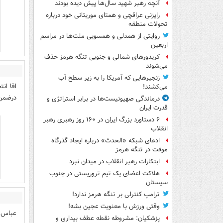
آنچه رهبر شهید سال‌ها پیش دیده بودند
رایزنی عراقچی و همتای موریتانی خود درباره
تحولات منطقه
روایتی از همدلی و همسویی ملت‌ها در مراسم
اربعین
کریدورهای شمالی و جنوبی تنگه هرمز حذف
می‌شوند
زنجیرهایی که آمریکا را به زیر سطح آب
اقا ان
می‌کشند!
درضمن 
درماندگی صهیونیست‌ها در برابر استراتژی و
قدرت ایران
۶ دستاورد بزرگ ایران در ۱۶۰ روز رهبری رهبر
انقلاب
ادعای شبکه «الحدث» درباره ایجاد گذرگاه
موقت در تنگه هرمز
ابتکارات رهبر انقلاب در میدان نبرد
هلاکت اعضای یک تیم تروریستی در جنوب
سیستان
ترامپ کنترلی بر تنگه هرمز ندارد!
وقتی ورزش با معنویت عجین بشه!
عباس 
پزشکیان: مشروطه نقطه عطف بیداری و