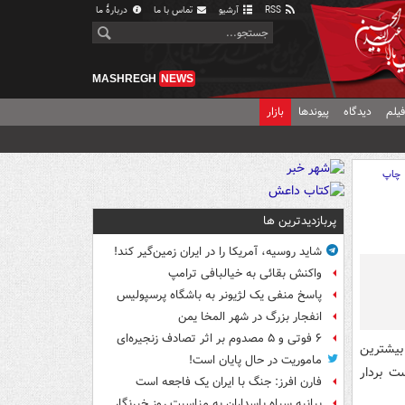
RSS
آرشیو
تماس با ما
دربارهٔ ما
MASHREGH
NEWS
یلم
دیدگاه
پیوندها
بازار
چاپ
پربازدیدترین ها
شاید روسیه، آمریکا را در ایران زمین‌گیر کند!
واکنش بقائی به خیالبافی ترامپ
پاسخ منفی یک لژیونر به باشگاه پرسپولیس
انفجار بزرگ در شهر المخا یمن
۶ فوتی و ۵ مصدوم بر اثر تصادف زنجیره‌ای
بیشترین
ماموریت در حال پایان است!
ت بردار
فارن افرز: جنگ با ایران یک فاجعه است
بیانیه سپاه پاسداران به مناسبت روز خبرنگار