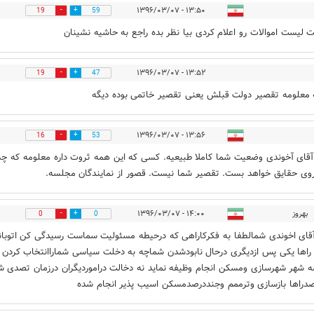
۱۳:۵۰ - ۱۳۹۶/۰۳/۰۷
19
59
 لیست اموالات رو اعلام کردی بیا نظر بده راجع به حاشیه نشینان
۱۳:۵۲ - ۱۳۹۶/۰۳/۰۷
19
47
 معلومه تقصیر دولت قبلش یعنی تقصیر خاتمی بوده دیگه
۱۳:۵۶ - ۱۳۹۶/۰۳/۰۷
16
53
قای آخوندی وضعیت شما کاملا طبیعیه. کسی که این همه ثروت داره معلومه که 
روی حقایق خواهد بست. تقصیر شما نیست. قصور از نمایندگان مجلسه.
بهروز
۱۴:۰۰ - ۱۳۹۶/۰۳/۰۷
0
0
قای اخوندی شمالطفا به فکرکاراهی که درحیطه مسئولیت سماست رسیدگی کن اتوبان
راها یکی پس ازدیگری درحال نابودشدن شماچه به دخلت سیاسی شماراانتخاب کردن
 شهر شهرسازی ومسکن انجام وظیفه نماید نه دخالت دراموردیگران درزمان تصدی ش
دراها بازسازی وترممم وجنددرصدمسکن اسیب پذیر انجام شده