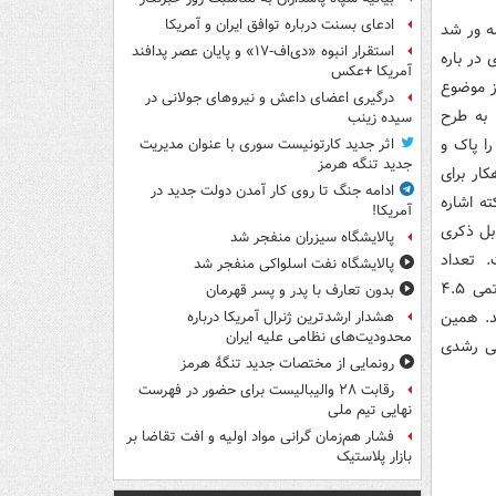
ادعای بسنت درباره توافق ایران و آمریکا
له ور شد
استقرار انبوه «دی‌اف‑۱۷» و پایان عصر پدافند
ه‌ای در باره
آمریکا +عکس
از موضوع
درگیری اعضای داعش و نیروهای جولانی در
 به طرح
سیده زینب
ا پاک و
اثر جدید کارتونیست سوری با عنوان مدیریت
جدید تنگه هرمز
ار برای
ادامه جنگ تا روی کار آمدن دولت جدید در
ه اشاره
آمریکا!
ابل ذکری
پالایشگاه سیزران منفجر شد
 تعداد
پالایشگاه نفت اسلواکی منفجر شد
حاشیه‌نشینان براساس سند ملی توانمندسازی در اولین سند رسمی در دوره جناب خاتمی ۴.۵
بدون تعارف با پدر و پسر قهرمان
لیون نفر برآورد شد. همین
هشدار ارشدترین ژنرال آمریکا درباره
محدودیت‌های نظامی علیه ایران
رشد کرد. این یعنی رشدی
رونمایی از مختصات جدید تنگۀ هرمز
رقابت ۲۸ والیبالیست برای حضور در فهرست
نهایی تیم ملی
فشار هم‌زمان گرانی مواد اولیه و افت تقاضا بر
بازار پلاستیک