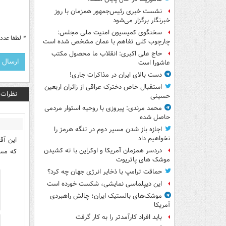
نشست خبری رئیس‌جمهور همزمان با روز
خبرنگار برگزار می‌شود
سخنگوی کمیسیون امنیت ملی مجلس:
*
لطفا عدد م
چارچوب کلی تفاهم با عمان مشخص شده است
حاج علی اکبری: انقلاب ما محصول مکتب
عاشورا است
دست بالای ایران در مذاکرات جاری!
استقبال خاص دخترک عراقی از زائران اربعین
نظرات
حسینی
محمد مرندی: پیروزی با روحیه استوار مردمی
حاصل شده
اجازه باز شدن مسیر دوم در تنگه هرمز را
نخواهیم داد
این آق
دردسر همزمان آمریکا و اوکراین با ته کشیدن
که مسک
موشک های پاتریوت
حماقت ترامپ با ذخایر انرژی جهان چه کرد؟
این دیپلماسی نمایشی، شکست خورده است
موشک‌های بالستیک ایران؛ چالش راهبردی
آمریکا
باید افراد کارآمدتر را به کار گرفت