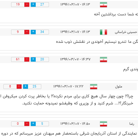
۱۴:۱۳ - ۱۳۹۶/۰۳/۰۷
19
27
که شما دست برداشتین آخه
حسینی خراسانی
۱۴:۱۳ - ۱۳۹۶/۰۳/۰۷
9
34
گن ما تندرو نیستیم آخوندی در نقشش ذوب شده
۱۴:۳۷ - ۱۳۹۶/۰۳/۰۷
61
20
ندی گرم
ملول
۱۷:۲۲ - ۱۳۹۶/۰۳/۰۷
8
25
چرا؟! چون چهار سال هیچ کاری برای مردم نکرده؟! یا بخاطر پرت کردن میکروفن ا
خبرنگار؟!... شرم کنید و از وزیری که وظیفشو نمیدونه حمایت نکنید.
رضا
۱۴:۵۰ - ۱۳۹۶/۰۳/۰۷
0
5
نمایندگی از استان آذربایجان شرقی باستحضار هم میهنان عزیز میرسانم که در دوره 