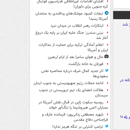
افشای اقدامات غیراخلاقی فدراسیون فوتبال
کره جنوبی برای داوران!
تبعات کمبود موشک‌های پدافندی به متحدان
آمریکا رسید!
ابتکارات رهبر انقلاب در میدان نبرد
برنی سندرز: جنگ علیه ایران بر پایه یک دروغ
آغاز شد
اعلام آمادگی ترکیه برای حمایت از مذاکرات
ایران و آمریکا
حال و هوای سامرا بعد از ایام اربعین
فورلان به خانه بازگشت
اثر جدید کمال شرف درباره محاصره نفتی
سعودی‌ها
ادامه حملات رژیم صهیونیستی به جنوب لبنان
هلاکت اعضای یک تیم تروریستی در جنوب
سیستان
روسیه سکوت ژاپن در قبال نقش آمریکا در
بمباران اتمی هیروشیما را ننگ‌آور خواند
شهید مصطفی ردانی‌پور؛ فرمانده عارف و
موج بارش‌های تابستانه در راه ۱۱
فراجناحی دفاع مقدس
ترامپ کنترلی بر تنگه هرمز ندارد!