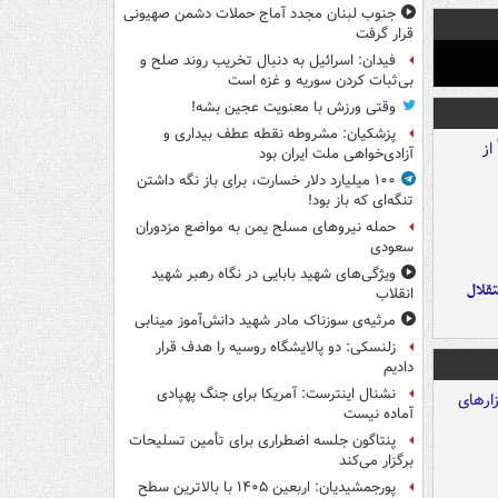
جنوب لبنان مجدد آماج حملات دشمن صهیونی
قرار گرفت
فیدان: اسرائیل به دنبال تخریب روند صلح و
بی‌ثبات کردن سوریه و غزه است
وقتی ورزش با معنویت عجین بشه!
پزشکیان: مشروطه نقطه عطف بیداری و
آزادی‌خواهی ملت ایران بود
۱۰۰ میلیارد دلار خسارت، برای باز نگه داشتن
تنگه‌ای که باز بود!
حمله نیروهای مسلح یمن به مواضع مزدوران
سعودی
ویژگی‌های شهید بابایی در نگاه رهبر شهید
تقلال
انقلاب
مرثیه‌ی سوزناک مادر شهید دانش‌آموز مینابی
زلنسکی: دو پالایشگاه روسیه را هدف قرار
دادیم
نشنال اینترست: آمریکا برای جنگ پهپادی
آماده نیست
پنتاگون جلسه اضطراری برای تأمین تسلیحات
برگزار می‌کند
پورجمشیدیان: اربعین ۱۴۰۵ با بالاترین سطح