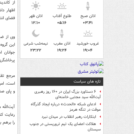
از کاندی
اظهار دا
اذان صبح
طلوع آفتاب
اذان ظهر
فضای انت
۱۲:۱۰
۰۵:۱۶
۰۳:۴۱
وی از ضد
غروب خورشید
اذان مغرب
نیمه‌شب شرعی
این گروه‌
۲۳:۲۲
۱۹:۲۴
۱۹:۰۴
جوانان ا
پرخاشگری
مرجع تقل
تازه های سیاست
است، امی
و پای صند
۶ دستاورد بزرگ ایران در ۱۶۰ روز رهبری
آیت‌الله سید مجتبی خامنه‌ای
ادعای شبکه «الحدث» درباره ایجاد گذرگاه
آیت‌الله 
موقت در تنگه هرمز
رعایت کن
ابتکارات رهبر انقلاب در میدان نبرد
را برهم بز
هلاکت اعضای یک تیم تروریستی در جنوب
سیستان