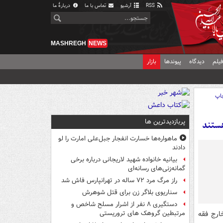
RSS
آرشیو
تماس با ما
دربارهٔ ما
MASHREGH
NEWS
یلم
دیدگاه
پیوندها
بازار
اپ
پربازدیدترین ها
هستند
ماهواره‌ها خسارت انفجار جبل‌علی امارت را لو
دادند
بیانیه خانواده شهید لاریجانی درباره برخی
گمانه‌زنی‌های رسانه‌ای
راز مرگ مرد ۷۲ ساله در تهرانپارس فاش شد
سناریوی بلاگر زن برای قتل شوهرش
دستگیری ۸ نفر از اشرار مسلح شاخص و
خارج فقه
مرتبطین گروهک های تروریستی