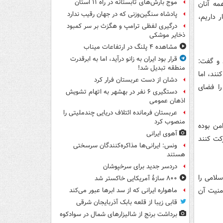
موج بارش‌های تابستانه در راه ۱۱ استان
مه آنان
پادشاه سنگین‌وزنی که در جهان رقیب ندارد
 داریم،
درگیری لفظی ترامپ و هگزث بر سر کمبود
ذخایر موشکی
مشاهده ۴ پلنگ در ارتفاعات میناب
قرار بود ایران به زانو درآید، اما به ابرقدرت
 و گفت:
منطقه تبدیل شد!
نند، اما
دشان از دست عربستان فرار کرد
را فضای
دستگیری ۶ نفر در بهشهر به اتهام تشویش
اذهان عمومی
عربستان فرمانده ائتلاف دریایی چندملیتی را
منصوب کرد
من بوده
آهوی ایرانی
کت کنند
ونس: ایرانی‌ها مذاکره‌کنندگان سرسختی
هستند
دردسر جدید برای سرخپوشان
سلامی را
۸۰۰ سازۀ آمریکایی خاکستر شد
منیت آن
ماهواره ایرانی که از سد ابرها عبور می‌کند
قابی زیبا از قلعه بابک آذربایجان شرقی
برداشت برنج از شالیزارهای شمال در سوادکوه