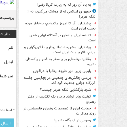
به یاد آن روز که به زیارت کربلا رفتی!
جمهوری اسلامی نه از موشک می‌گذرد، نه از
تنگه هرمز!
برچسب‌ها
پزشکیان: اگر تا امروز مانده‌ایم، به‌خاطر مردم
نجیب ایران است
نظر شم
تفاهم ایران و عمان در آستانه نهایی شدن
است
پزشکیان: مشروطه نماد بیداری، قانون‌گرایی و
نام
مردم‌سالاری ملت ایران است
بقائی: برنامه‌ای برای سفر به قطر و پاکستان
ایمیل
نداریم
رایزنی وزیر امور خارجه ایتالیا با عراقچی
نظر شما 
بررسی چالش‌های جمعیتی در چهارمین جلسه
قرارگاه جوانی جمعیت قوه قضا
شرط بازگشایی تنگه هرمز چیست؟
توئیت وزیر ارشاد درباره یک تکذیبیه از دفتر
رهبری
حمایت ایران از تصمیمات رهبران فلسطینی در
*
لطفا عدد م
روند مذاکرات
رسوایی در اردوگاه دشمن!