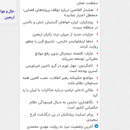
سلطنت عمان
هشدار القاصی درباره توقف پروژه‌های قضایی؛
حال و هوای
«معطل اعتبار نمانید»
اربعین
پزشکیان: ایران خواهان گسترش تنش و ناامنی
در منطقه نیست
جزئیات جدید از میزان تردد زائران اربعین
ده‌ها اینفلوئنسر خارجی، تشییع قرن را چطور
روایت کردند
عارف: اقتصاد دیجیتال بدون رفع موانع
مقرراتی توسعه نمی‌یابد
تاجگردون: مهار تورم در گرو تامین غیرتورمی
کسری بودجه است
مواضع حکیمانه رهبر انقلاب، نصب العین همه
مسئولان نظام باشد
بقائی ادعای ترامپ درباره مذاکرات با ایران را رد
کرد
نگاهداری: دشمن به دنبال فرسودگی نظام
حکمرانی کشور است
پیام تسلیت پزشکیان در پی درگذشت فرخ
سعیدی
آخرین وضعیت نبرد به روایت مهدی محمدی