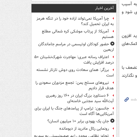
به آسیب
آخرین اخبار
ای شود و
چرا آمریکا نمی‌تواند اراده خود را در تنگه هرمز
به ایران تحمیل کند؟
آمریکا: از پرتاب موشکی کره شمالی مطلع
ید افزون
هستیم
کمک‌های
حضور کودکان اوتیسمی در مراسم جاماندگان
اربعین
اعتراف رسانه عبری: مهاجرت شهرک‌نشینان ۵۰
درصد افزایش یافت
تضعف با
برزگر: همای سعادت روی دوش تارتار نشسته
نگذارند
است
نیروهای مسلح یمن: تجمع مزدوران سعودی را
هدف قرار دادیم
۶ دستاورد بزرگ ایران در ۱۶۰ روز رهبری
آیت‌الله سید مجتبی خامنه‌ای
جانسون: ترامپ از پیامدهای جنگ با ایران برای
آمریکایی‌ها آگاه است
جان یک یهودی برابر ۱۰ میلیون انسان؟
رونمایی رئال مادرید از دیومانده
تجاوز نظامی مجدد رژیم صهیونیستی به سوریه