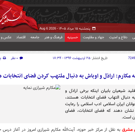
پنجشنبه ۱۵ مرداد ۱۴۰۵ -
Aug 6 2026
ی
دفاع و امنیت
جهاد و مقاومت
حسینیه
فرهنگ و هنر
جامعه
اقتصاد
عکس و ف
724
تاریخ انتشار:
۲۵ اردیبهشت ۱۳۹۶ - ۱۸:۳۴
۰ نظر
چ
له مکارم: اراذل و اوباش به دنبال ملتهب کردن فضای انتخابات 
لید شیعیان بابیان اینکه برخی اراذل و
ه دنبال التهاب فضای انتخابات هستند،
انان ایران اسلامی ادب اسلامی را رعایت
 نشان دهند که فضای انتخابات، فضای
ان است.
ش مشرق
به نقل از مرکز خبر حوزه،
آیت‌الله مکارم شیرازی امروز در آغاز درس 