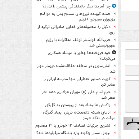
چرا آمریکا دیگر بازدارندگی پیشین را ندارد؟
حمله کوبنده نیروهای مسلح یمن به مواضع
مزدوران سعودی +فیلم
دلایل ردّ محموله‌های غذایی صادراتی ترکیه از
اروپا
حزب‌الله خواستار توقف مذاکرات با رژیم
صهیونیستی شد
خود فروخته‌ها چطور با موساد همکاری
می‌کردند؟
آتش‌سوزی در منطقه حفاظت‌شده دیزمار مهار
شد
کویت دستور تعطیلی تنها مدرسه ایرانی را
صادر کرد
حرم امام علی (ع) مهیای عزاداری دهه آخر
صفر شد
واکنش عالیشاه بعد از پیوستن به گل‌گهر
ادعای شبکه «الحدث» درباره ایجاد گذرگاه
موقت در تنگه هرمز
تشریح جزئیات تصادف ۱۲ خودرو با ۱۹ مصدوم
لیونل مسی چگونه وارد باشگاه میلیاردها شد؟