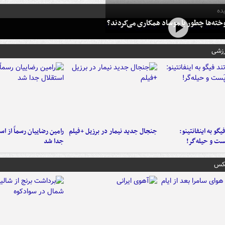
ده
خته‌ها چطور با موساد همکاری می‌کردند؟
رزشی
یگو به اینفانتینو:
جنجال جدید نیمار در برزیل +فیلم
رامین رضاییان رسماً از اس
ست‌ و حیله‌گر!
جدا شد
عکس