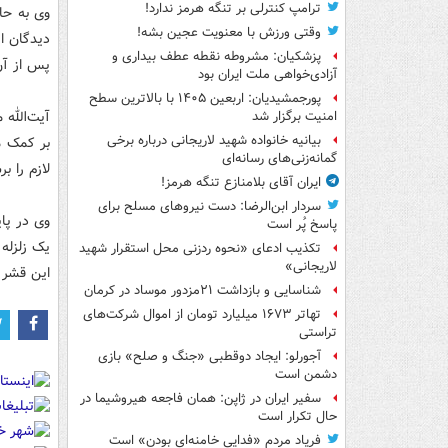
ترامپ کنترلی بر تنگه هرمز ندارد!
وی به حا
وقتی ورزش با معنویت عجین بشه!
دیدگان ای
پزشکیان: مشروطه نقطه عطف بیداری و
پس از آن
آزادی‌خواهی ملت ایران بود
پورجمشیدیان: اربعین ۱۴۰۵ با بالاترین سطح
آیت‌الله 
امنیت برگزار شد
بیانیه خانواده شهید لاریجانی درباره برخی
بر کمک م
گمانه‌زنی‌های رسانه‌ای
لازم را بر
ایران آقای بلامنازع تنگه هرمز!
سردار ابن‌الرضا: دست نیروهای مسلح برای
وی در پا
پاسخ پُر است
یک زلزله
تکذیب ادعای «نحوه ردزنی محل استقرار شهید
لاریجانی»
این قشر 
شناسایی و بازداشت ۲۱مزدور موساد در کرمان
تهاتر ۱۶۷۳ میلیارد تومان از اموال شرکت‌های
تراستی
آجورلو: ایجاد دوقطبی «جنگ و صلح‌» بازی
دشمن است
سفیر ایران در ژاپن: همان فاجعه هیروشیما در
حال تکرار است
فریاد مردم «فدایی خامنه‌ای بودن» است