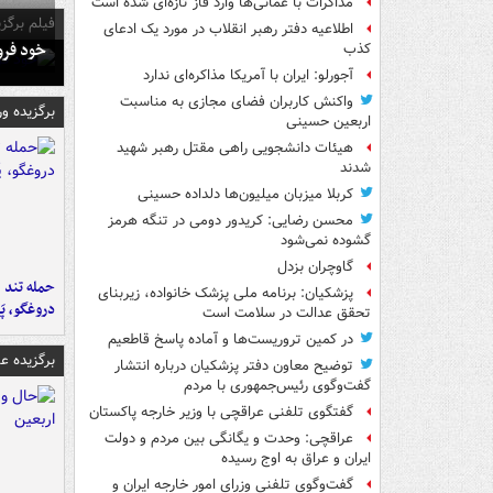
مذاکرات با عمانی‌ها وارد فاز تازه‌ای شده است
فیلم برگزی
اطلاعیه دفتر رهبر انقلاب در مورد یک ادعای
خود فرو
کذب
آجورلو: ایران با آمریکا مذاکره‌ای ندارد
واکنش کاربران فضای مجازی به مناسبت
برگزیده و
اربعین حسینی
هیئات دانشجویی راهی مقتل رهبر شهید
شدند
کربلا میزبان میلیون‌ها دلداده حسینی
محسن رضایی: کریدور دومی در تنگه هرمز
گشوده نمی‌شود
گاوچران بزدل
حمله تند ف
پزشکیان: برنامه ملی پزشک خانواده، زیربنای
دروغگو، پَ
تحقق عدالت در سلامت است
در کمین تروریست‌ها و آماده پاسخ قاطعیم
برگزیده 
توضیح معاون دفتر پزشکیان درباره انتشار
گفت‌وگوی رئیس‌جمهوری با مردم
گفتگوی تلفنی عراقچی با وزیر خارجه پاکستان
عراقچی: وحدت و یگانگی بین مردم و دولت
ایران و عراق به اوج رسیده
گفت‌وگوی تلفنی وزرای امور خارجه ایران و