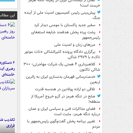
عمان از ایستادگی ایران در زمینه تنگه هرمز
خرسند است!
پیش‌بینی رئیس کمیسیون امنیت ملی از آینده
این مطالب
جنگ
سفیر جدید پاکستان با مومنی دیدار کرد
پشت پرده پخش هدفمند شایعه استعفای
رئیس‌جمهور
مرزهای زبان و امنیت ملی
برگزاری دادگاه پرونده کثیرالشاکی «تات موتور
تاک» با ۲۹۷۹ شاکی
کلاهبرداری ۴ همتی یک شرکت مهاجرتی؛ ۳۰۰
رهبری آیت
شاکی تاکنون
خامنه‌ای
خدمت‌رسانی قهرمان بدنسازی ایران به زائرین
اربعین
تلاقی دو اراده پولادین در هندسه قدرت
صلح در تنگه هرمز در گرو خروج آمریکا از
منطقه!
فضای مذاکرات فنی و سیاسی ایران و عمان
درباره تنگه هرمز، مثبت است
تکذیب شای
تغییر برنامه پخش گفت‌وگوی رئیس‌جمهور با
فراری
مردم