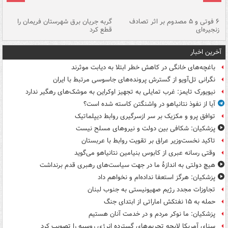
۶ فوتی و ۵ مصدوم بر اثر تصادف
گربه جریان برق شهرستان فریمان را
رگ
زنجیره‌ای
قطع کرد
آخرین اخبار
باغچه‌های خانگی در کاهش خطر ابتلا به دیابت موثرند
نگرانی تل‌آویو از گسترش پرونده‌های جاسوسی مرتبط با ایران
نیویورک تایمز: غرب تمایلی به تجهیز اوکراین به موشک‌های رهگیر ندارد
آیا از نفوذ نتانیاهو در واشنگتن کاسته شده است؟
توافق پرو و مکزیک بر سر ازسرگیری روابط دیپلماتیک
پزشکیان: شکافی بین دولت و نیروهای مسلح نیست
تاکید نخست‌وزیر عراق بر تقویت روابط با عربستان
وقتی رسانه عبری از کابوس بنیامین نتانیاهو می‌گوید
هیچ دولتی به اندازۀ ما در جهت سیاست‌های رهبری قدم برنداشت
پزشکیان: هرگز استعفا نداده‌ام و نخواهم داد
تجاوزات مجدد رژیم صهیونیستی به جنوب لبنان
حمله به ۱۵ نفتکش‌ اماراتی از ابتدای جنگ
پزشکیان: ما نوکر مردم و در خدمت آنان هستیم
سنای آمریکا لایحه تحریم‌های گسترده انرژی روسیه را تصویب کرد