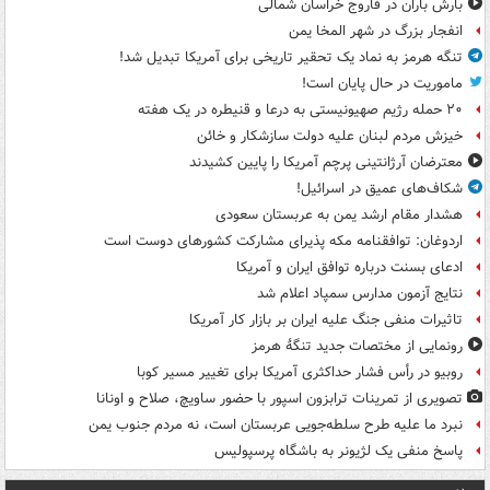
بارش باران در فاروج خراسان شمالی
انفجار بزرگ در شهر المخا یمن
تنگه هرمز به نماد یک تحقیر تاریخی برای آمریکا تبدیل شد!
ماموریت در حال پایان است!
۲۰ حمله رژیم صهیونیستی به درعا و قنیطره در یک هفته
خیزش مردم لبنان علیه دولت سازشکار و خائن
معترضان آرژانتینی پرچم آمریکا را پایین کشیدند
شکاف‌های عمیق در اسرائیل!
هشدار مقام ارشد یمن به عربستان سعودی
اردوغان: توافقنامه مکه پذیرای مشارکت کشورهای دوست است
ادعای بسنت درباره توافق ایران و آمریکا
نتایج آزمون مدارس سمپاد اعلام شد
تاثیرات منفی جنگ علیه ایران بر بازار کار آمریکا
رونمایی از مختصات جدید تنگۀ هرمز
روبیو در رأس فشار حداکثری آمریکا برای تغییر مسیر کوبا
تصویری از تمرینات ترابزون اسپور با حضور ساویچ، صلاح و اونانا
نبرد ما علیه طرح سلطه‌جویی عربستان است، نه مردم جنوب یمن
پاسخ منفی یک لژیونر به باشگاه پرسپولیس