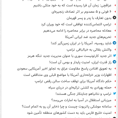
عراقچی: زمان آن فرا رسیده است که به خود متکی باشیم
۶ فوتی و ۵ مصدوم بر اثر تصادف زنجیره‌ای
بدون تعارف با پدر و پسر قهرمان
ترامپ التماس‌کننده توافقی است که خود ویران کرد
معادله محاصره در برابر محاصره را ادامه می‌دهیم
تحریم‌های جدید ضد ایرانی آمریکا
شاید روسیه، آمریکا را در ایران زمین‌گیر کند!
واکنش بقائی به خیالبافی ترامپ
اثر جدید کارتونیست سوری با عنوان مدیریت جدید تنگه هرمز
راز قدرت ایران، امنیت پایدار و بومی آن است!
به تعویق افتادن پاسخ مقاومت عراق به تجاوز اخیر آمریکایی سعودی
اظهارات وزیر خزانه‌داری آمریکا با مواضع قبلی وی متناقض است
حکم دادگاه آمریکا برای توقف ساخت سالن رقص ترامپ
حمله پهپادی به کشتی ترکیه‌ای در دریای سیاه
ترامپ و نتانیاهو جنایتکار جنگی هستند!
میزبانی استقلال در آسیا به امارات می‌رسد؟
سامانه موشکی پاتریوت چیست و چرا ذخایر آن رو به اتمام است؟
امنیت خلیج فارس باید به دست کشورهای منطقه تأمین شود