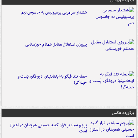
برگزیده ورزشی
هشدار سرمربی پرسپولیس به جاسوس تیم
پیروزی استقلال مقابل همنام خوزستانی
حمله تند فیگو به اینفانتینو: دروغگو، پَست‌ و
حیله‌گر!
برگزیده عکس
پرچم سیاه بر فراز گنبد حسینی همچنان در اهتزاز
است